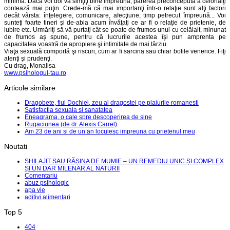
minimă. Dacă voi doi vă simţiţi bine împreună, părerea preconcepută a celorlalţi
contează mai puţin. Crede-mă că mai importanţi într-o relaţie sunt alţi factori
decât vârsta: înţelegere, comunicare, afecţiune, timp petrecut împreună... Voi
sunteţi foarte tineri şi de-abia acum învăţaţi ce ar fi o relaţie de prietenie, de
iubire etc. Urmăriţi să vă purtaţi cât se poate de frumos unul cu celălalt, minunat
de frumos aş spune, pentru că lucrurile acestea îşi pun amprenta pe
capacitatea voastră de apropiere şi intimitate de mai târziu.
Viaţa sexuală comportă şi riscuri, cum ar fi sarcina sau chiar bolile venerice. Fiţi
atenţi şi prudenţi.
Cu drag, Monalisa
www.psihologul-tau.ro
Articole similare
Dragobete, fiul Dochiei, zeu al dragostei pe plaiurile romanesti
Satisfactia sexuala si sanatatea
Eneagrama, o cale spre descoperirea de sine
Rugaciunea (de dr. Alexis Carrel)
Am 23 de ani si de un an locuiesc impreuna cu prietenul meu
Noutati
SHILAJIT SAU RĂȘINA DE MUMIE – UN REMEDIU UNIC ȘI COMPLEX
ȘI UN DAR MILENAR AL NATURII
Comentariu
abuz psihologic
apa vie
aditivi alimentari
Top 5
404