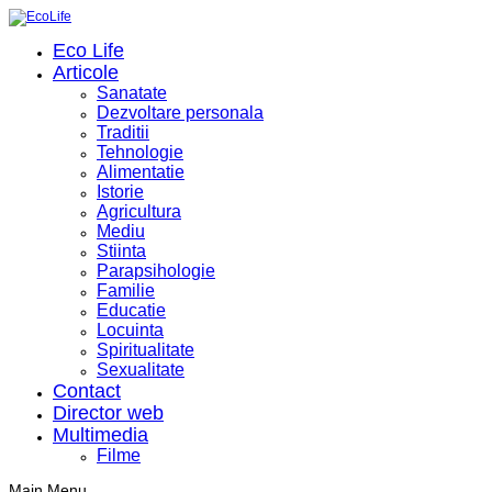
Eco Life
Articole
Sanatate
Dezvoltare personala
Traditii
Tehnologie
Alimentatie
Istorie
Agricultura
Mediu
Stiinta
Parapsihologie
Familie
Educatie
Locuinta
Spiritualitate
Sexualitate
Contact
Director web
Multimedia
Filme
Main Menu