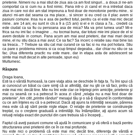
prietenie. Nimeni nu a mai stiut de ziua aia ca am fost singuri... a doua zi ne-am
comportat ca si cum nu a fost nimic. Pana intr-o zi cand el m-a intrebat daca
ziua in care noi doi am stat impreuna a fost doar de monotonie pentru mine.. si
atunci mi-am dat seama ca ma place... si sincer si eu cred ca il plac avem si
pasiuni comune. Insa nu e asa de perfect totul, pentru ca el este mai mic decat
mine.. are 14 ani, eu sunt in cls a 9 a (15 ani) si el e in clasa a 7a... credeti ca
este ciudat ca sa fiu cu persoana asa de mica? Ma va privi lumea urat? Mi-e
frica sa nu imi fac o imagine ... nu tocmai buna, dar totusi mie imi place de el si
avem destule in comun. Pana acum am mai avut prieteni, dar mai mari decat
mine, el nu stiu daca a mai avut. Ce sa fac? Sa incerc o relatie sau mai bine las
sa treaca... ? Trebuie sa stiu cat mai curand ce sa fac si nu ma pot hotara. Stiu
ca pare o problema minora si ca ocup timpul degeaba... dar chiar nu stiu ce sa
fac. (Asa diferenta practic nu este mare.. dar in etapa asta de adolescent se
simte mai mult decat in alte perioade, spun eu)
Multumesc.
Răspuns
Draga Ioana,
Esti la o vârstă frumoasă, la care viaţa abia se deschide în faţa ta. Tu îmi spui că
ai cunoscut un băiat cu care simţi că ai afinităţi, dar nu ştii ce să faci, pntru că
este mai mic decât tine. Mie nu îmi este clar ce înţelegi prin amiciţie, prietenie şi
mai cu seamă ce s-a petrecut în acea zi când „relaţia nu a mai fost doar de
prietenie“. Am citit „printre rânduri“ mesajul tău şi o să-ţi răspund în conformitate
cu ce am înţeles eu că s-a petrecut. Dacă aţi ajuns la intimităţi sexuale, părerea
mea este că aţi sărit peste nişte etape. O relaţie de prietenie se construieşte
treptat, cu o creştere graduală a intimităţii. Nu întâmplător, aţi ajuns acum să
reluaţi relaţia exact din punctul din care trebuia să o începeţi...
Faptul că aveţi pasiuni comune vă ajută în comunicare şi vă oferă o bază pentru
structurarea unei prietenii din ce în ce mai profunde.
Nu este nici o problemă că este mai mic decât tine, diferenţa de vârstă e