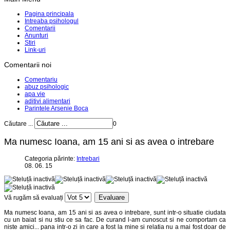
Pagina principala
Intreaba psihologul
Comentarii
Anunturi
Stiri
Link-uri
Comentarii noi
Comentariu
abuz psihologic
apa vie
aditivi alimentari
Parintele Arsenie Boca
Căutare ...
0
Ma numesc Ioana, am 15 ani si as avea o intrebare
Categoria părinte:
Intrebari
08. 06. 15
Vă rugăm să evaluați
Ma numesc Ioana, am 15 ani si as avea o intrebare, sunt intr-o situatie ciudata
cu un baiat si nu stiu ce sa fac. De curand l-am cunoscut si ne comportam ca
niste amici... pana intr-o zi in care a fost la mine si relatia nu a mai fost doar de