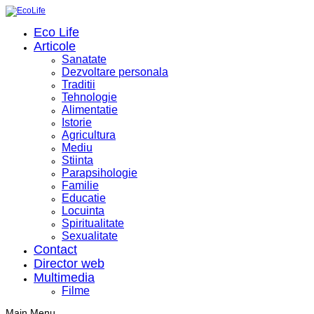
Eco Life
Articole
Sanatate
Dezvoltare personala
Traditii
Tehnologie
Alimentatie
Istorie
Agricultura
Mediu
Stiinta
Parapsihologie
Familie
Educatie
Locuinta
Spiritualitate
Sexualitate
Contact
Director web
Multimedia
Filme
Main Menu