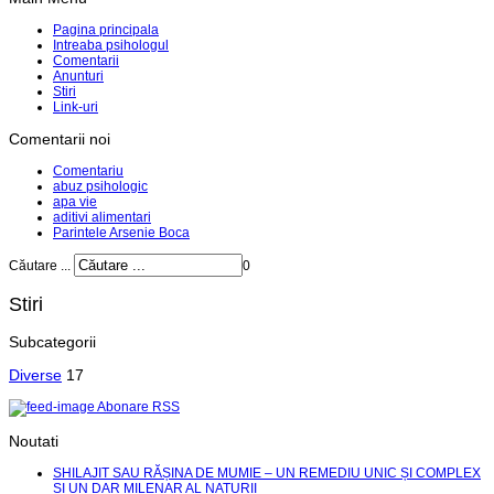
Pagina principala
Intreaba psihologul
Comentarii
Anunturi
Stiri
Link-uri
Comentarii noi
Comentariu
abuz psihologic
apa vie
aditivi alimentari
Parintele Arsenie Boca
Căutare ...
0
Stiri
Subcategorii
Diverse
17
Abonare RSS
Noutati
SHILAJIT SAU RĂȘINA DE MUMIE – UN REMEDIU UNIC ȘI COMPLEX
ȘI UN DAR MILENAR AL NATURII