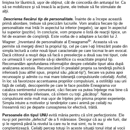
liniştea lor lăuntrică, uşor de obţinut, cât de concordia din anturajul lor. Ca
să se mobilizeze şi să treacă la acţiune, ele trebuie să fie stimulate de
alţii.
Descrierea fiecărui tip de personalitate.
Înainte de a începe această
primă abordare, trebuie să precizăm lucrurile. Vom analiza fiecare tip de
personalitate mai întâi în aspectul lui inferior (negativ), iar apoi în aspectul
lui superior (pozitiv). In concluzie, vom propune o listă de reacţii tipice, un
fel de examen de conştiinţă. Este vorba de o adaptare a lucrării lui J.
6
Wagner: „Inventarul de personalitate al Eneagramei
“. Aceasta vă va
permite să mergeţi direct la propriul tip, cel pe care l-aţi întrezărit poate din
simpla lectură a celor nouă tipuri caracteriale pe care tocmai le-am evocat.
Dacă cititorul a reuşit deja să facă o preselecţie a două sau trei tipuri, cele
ce urmează îi vor permite să-şi identifice cu exactitate propriul tip.
Recomandăm aprofundarea informaţiilor despre celelalte tipuri abia după
analizarea acestuia. Recunoscând în prealabil propria sa tendinţă psihică
inferioară (sau altfel spus, propriul său „păcat-tip“), fiecare va putea apoi
recunoaşte şi admite cu mai mare toleranţă compulsiunile celorlalţi. Astfel,
în loc să favorizeze accentuarea propriilor compulsiuni, a ostilităţii sau urii
faţă de ceilalţi, descoperirile pe care le face posibile Eneagrama vor
cataliza sentimentul comuniunii, căci fiecare va putea înţelege mai bine că
toţi avem tendinţe inferioare, că sîntem cu toţii „păcătoşi“. Natura
compulsiunii este mult mai uşor de înţeles prin prisma propriei experienţe.
Simpla intuire a motivelor şi tendinţelor care-i animă pe ceilalţi nu
înseamnă nici pe departe cunoaşterea lor efectivă, trăită.
Persoanele din tipul UNU
evită mânia pentru că sînt perfecţioniste. Ele
nu-şi pot permite „defectul“ de a fi mânioase. Desigur că au şi ele furii, dar
şi le reprimă până la nivelul la care nu le mai simt, nu le mai
conştientizează. Ceilalţi percep totuşi în aceste situaţii tonul iritat al vocii