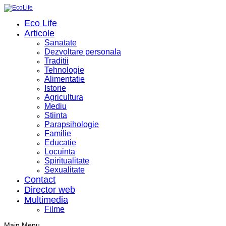
Eco Life
Articole
Sanatate
Dezvoltare personala
Traditii
Tehnologie
Alimentatie
Istorie
Agricultura
Mediu
Stiinta
Parapsihologie
Familie
Educatie
Locuinta
Spiritualitate
Sexualitate
Contact
Director web
Multimedia
Filme
Main Menu