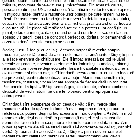
generis pupitru lăuntric de control, plin de becuri indicatoare, aparate de
măsură, monitoare de televiziune şi microfoane. Din această cauză,
persoanele din tipul UNU reacţionează la critici inexistente sau se opresc
în mijlocul frazei pentru a răspunde unor obiecţii pe care nimeni nu le-a
făcut. De asemenea, au tendinţa de a reveni în detaliu asupra trecutului,
evocând în minte ziua care tocmai s-a încheiat şi analizând critic fiecare
clipă trecută. Le place să retrăiască tot ce s-a petrecut, iar dacă ţin un
jurnal, o fac cu minuţiozitate, notând de pildă ora trezirii sau ora la care
sosesc vizitatorii, ceea ce concordă perfect cu dorinţa lor permanentă de
a verifica dacă lucrurile merg bine sau nu.
Acelaşi lucru îl fac şi cu ceilalţi. Această perpetuă revenire asupra
trecutului, această teamă de a uita cele mai mici amănunte sfârşeşte prin
a le face enervant de chiţibuşare. Ele îi impacientează pe toţi reluând
vechile argumente, revenind la eternele lor îndoieli şi la aceleaşi obiecţii,
relansând controverse deja epuizate, fără a fi capabile să decidă cine a
avut dreptate şi cine a greşit. Chiar dacă acestea nu mai au nici o legătură
cu prezentul, pentru ele contează prea puţin. Mai mereu nemulţumite,
tensionate, frustrate, vocea lor are aproape de fiecare dată un ton iritat.
Persoanele din tipul UNU îşi rumegă greşelile trecute, mărind continuu
depozitul de vechi istorii, pe care le folosesc pentru reproşuri sau
autoreproşuri.
Chiar dacă sînt exasperate de tot ceea ce văd că nu merge bine,
mecanismul lor de apărare le face să nu-şi exprime mânia, pe care o
refulează cu putere, deşi nu fac aceasta în mod conştient. Astfel, în mod
caracteristic, deşi consideră în permanenţă greşelile şi neajunsurile
semenilor lor cu totul inacceptabile, ele nu le spun niciodată nimic. Am
putea aştepta ca ele să se străduiască să-i corecteze pe ceilalţi, dar nici
vorbă! Şi tocmai din această cauză, sfârşesc prin a deveni complet
inadaptate anturajului lor, pentru că astfel, neexprimându-se, devin