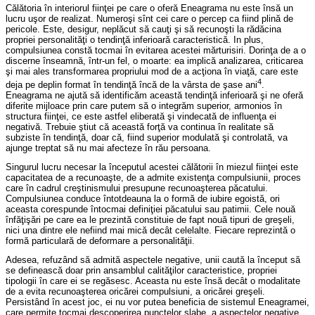
Călătoria în interiorul fiinţei pe care o oferă Eneagrama nu este însă un
lucru uşor de realizat. Numeroşi sînt cei care o percep ca fiind plină de
pericole. Este, desigur, neplăcut să cauţi şi să recunoşti la rădăcina
propriei personalităţi o tendinţă inferioară caracteristică. In plus,
compulsiunea constă tocmai în evitarea acestei mărturisiri. Dorinţa de a o
discerne înseamnă, într-un fel, o moarte: ea implică analizarea, criticarea
şi mai ales transformarea propriului mod de a acţiona în viaţă, care este
4
deja pe deplin format în tendinţă încă de la vârsta de şase ani
.
Eneagrama ne ajută să identificăm această tendinţă inferioară şi ne oferă
diferite mijloace prin care putem să o integrăm superior, armonios în
structura fiinţei, ce este astfel eliberată şi vindecată de influenţa ei
negativă. Trebuie ştiut că această forţă va continua în realitate să
subziste în tendinţă, doar că, fiind superior modulată şi controlată, va
ajunge treptat să nu mai afecteze în rău persoana.
Singurul lucru necesar la începutul acestei călătorii în miezul fiinţei este
capacitatea de a recunoaşte, de a admite existenţa compulsiunii, proces
care în cadrul creştinismului presupune recunoaşterea păcatului.
Compulsiunea conduce întotdeauna la o formă de iubire egoistă, ori
aceasta corespunde întocmai definiţiei păcatului sau patimii. Cele nouă
înfăţişări pe care ea le prezintă constituie de fapt nouă tipuri de greşeli,
nici una dintre ele nefiind mai mică decât celelalte. Fiecare reprezintă o
formă particulară de deformare a personalităţii.
Adesea, refuzând să admită aspectele negative, unii caută la început să
se definească doar prin ansamblul calităţilor caracteristice, propriei
tipologii în care ei se regăsesc. Aceasta nu este însă decât o modalitate
de a evita recunoaşterea oricărei compulsiuni, a oricărei greşeli.
Persistând în acest joc, ei nu vor putea beneficia de sistemul Eneagramei,
care permite tocmai descoperirea punctelor slabe, a aspectelor negative