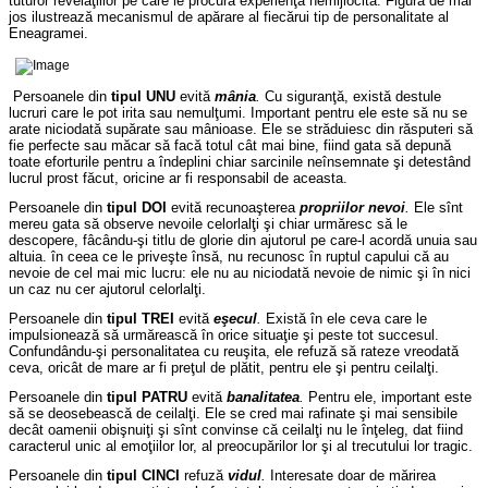
tuturor revelaţiilor pe care le procură experienţa nemijlocită. Figura de mai
jos ilustrează mecanismul de apărare al fiecărui tip de personalitate al
Eneagramei.
Persoanele din
tipul UNU
evită
mânia
.
Cu siguranţă, există destule
lucruri care le pot irita sau nemulţumi. Important pentru ele este să nu se
arate niciodată supărate sau mânioase. Ele se străduiesc din răsputeri să
fie perfecte sau măcar să facă totul cât mai bine, fiind gata să depună
toate eforturile pentru a îndeplini chiar sarcinile neînsemnate şi detestând
lucrul prost făcut, oricine ar fi responsabil de aceasta.
Persoanele din
tipul DOI
evită recunoaşterea
propriilor
nevoi
.
Ele sînt
mereu gata să observe nevoile celorlalţi şi chiar urmăresc să le
descopere, fâcându-şi titlu de glorie din ajutorul pe care-l acordă unuia sau
altuia. în ceea ce le priveşte însă, nu recunosc în ruptul capului că au
nevoie de cel mai mic lucru: ele nu au niciodată nevoie de nimic şi în nici
un caz nu cer ajutorul celorlalţi.
Persoanele din
tipul TREI
evită
eşecul
.
Există în ele ceva care le
impulsionează să urmărească în orice situaţie şi peste tot succesul.
Confundându-şi personalitatea cu reuşita, ele refuză să rateze vreodată
ceva, oricât de mare ar fi preţul de plătit, pentru ele şi pentru ceilalţi.
Persoanele din
tipul PATRU
evită
banalitatea
.
Pentru ele, important este
să se deosebească de ceilalţi. Ele se cred mai rafinate şi mai sensibile
decât oamenii obişnuiţi şi sînt convinse că ceilalţi nu le înţeleg, dat fiind
caracterul unic al emoţiilor lor, al preocupărilor lor şi al trecutului lor tragic.
Persoanele din
tipul CINCI
refuză
vidul
.
Interesate doar de mărirea