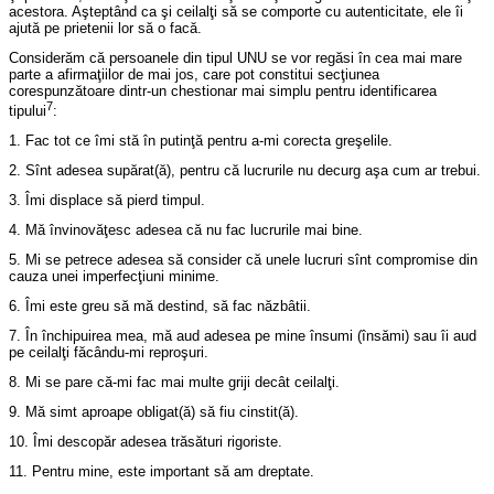
acestora. Aşteptând ca şi ceilalţi să se comporte cu autenticitate, ele îi
ajută pe prietenii lor să o facă.
Considerăm că persoanele din tipul UNU se vor regăsi în cea mai mare
parte a afirmaţiilor de mai jos, care pot constitui secţiunea
corespunzătoare dintr-un chestionar mai simplu pentru identificarea
7
tipului
:
1. Fac tot ce îmi stă în putinţă pentru a-mi corecta greşelile.
2. Sînt adesea supărat(ă), pentru că lucrurile nu decurg aşa cum ar trebui.
3. Îmi displace să pierd timpul.
4. Mă învinovăţesc adesea că nu fac lucrurile mai bine.
5. Mi se petrece adesea să consider că unele lucruri sînt compromise din
cauza unei imperfecţiuni minime.
6. Îmi este greu să mă destind, să fac năzbâtii.
7. În închipuirea mea, mă aud adesea pe mine însumi (însămi) sau îi aud
pe ceilalţi făcându-mi reproşuri.
8. Mi se pare că-mi fac mai multe griji decât ceilalţi.
9. Mă simt aproape obligat(ă) să fiu cinstit(ă).
10. Îmi descopăr adesea trăsături rigoriste.
11. Pentru mine, este important să am dreptate.