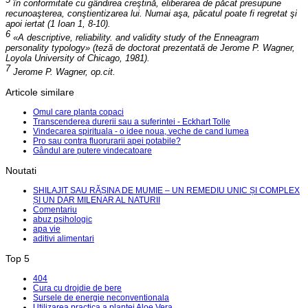
în conformitate cu gândirea creştină, eliberarea de păcat presupune
recunoaşterea, conştientizarea lui. Numai aşa, păcatul poate fi regretat şi
apoi iertat (1 Ioan 1, 8-10).
6
«A descriptive, reliability. and validity study of the Enneagram
personality typology»
(teză de doctorat prezentată de Jerome P. Wagner,
Loyola University of Chicago, 1981).
7
Jerome P. Wagner,
op.cit.
Articole similare
Omul care planta copaci
Transcenderea durerii sau a suferintei - Eckhart Tolle
Vindecarea spirituala - o idee noua, veche de cand lumea
Pro sau contra fluorurarii apei potabile?
Gândul are putere vindecatoare
Noutati
SHILAJIT SAU RĂȘINA DE MUMIE – UN REMEDIU UNIC ȘI COMPLEX
ȘI UN DAR MILENAR AL NATURII
Comentariu
abuz psihologic
apa vie
aditivi alimentari
Top 5
404
Cura cu drojdie de bere
Sursele de energie neconventionala
Utilizarea practica a plantei Aloe Vera