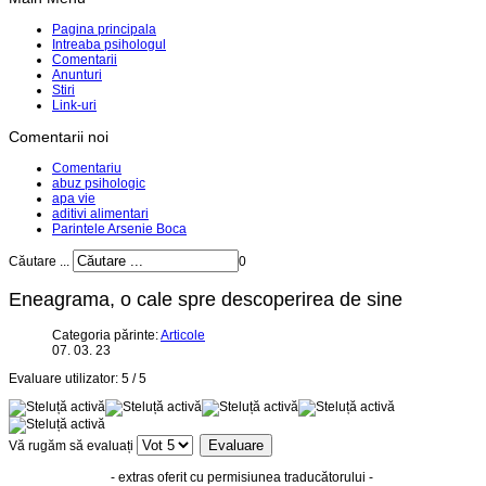
Pagina principala
Intreaba psihologul
Comentarii
Anunturi
Stiri
Link-uri
Comentarii noi
Comentariu
abuz psihologic
apa vie
aditivi alimentari
Parintele Arsenie Boca
Căutare ...
0
Eneagrama, o cale spre descoperirea de sine
Categoria părinte:
Articole
07. 03. 23
Evaluare utilizator:
5
/
5
Vă rugăm să evaluați
- extras oferit cu permisiunea traducătorului -