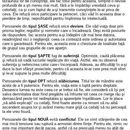
tezaurului lor de cunoştinţe, ele fac totul pentru aceasta, simţind o nevoie
profundă de a şti mereu mai mult, fără a le împărtăşi vreodată ceva şi
celorlalţi, ca şi cum faptul de a-şi transmite cunoştinţele le-ar priva de
ceva. Ele refuză orice participare la petreceri, căci văd în aceasta doar o
pierdere de timp, neprofitabilă pentru împlinirea lor intelectuală.
Persoanele din
tipul ŞASE
refuză orice
deviere
.
Ele văd viaţa doar prin
prisma legilor, regulilor şi normelor care o încadrează. Deşi evită posturile
de răspundere, fac acesta pentru a-şi îndeplini cât mai bine datoria,
neadmiţând nici o neglijenţă: ceea ce contează este ordinea şi autoritatea
care o garantează. Pentru ele, aceasta este o chestiune de loialitate faţă
de grupul sau grupurile de care aparţin.
Persoanele din
tipul ŞAPTE
fug de
suferinţă
.
Optimiste, caută plăcerea
şi refuză să vadă lucrurile neplăcute din viaţă. Astfel, ele nu observă
suferinţa şi nefericirea celor care-i înconjoară. Adesea, au dificultăţi în a-şi
duce la bun sfârşit proiectele, pentru că aceasta le-ar cere prea mult efort
şi le-ar supune la prea multe dificultăţi.
Persoanele din
tipul
OPT
refuză
slăbiciunea
.
Titlul lor de mândrie este
acela de a fi puternice. Pentru ele, viaţa este o luptă pentru dreptate.
Deoarece lumea nu este ceea ce ar trebui să fie, ele consideră că îşi pot
salva demnitatea doar fiind pregătite să înfrunte tot ceea ce merge rău şi
demascând peste tot nedreptatea şi aparenţele înşelătoare. Lor le place
„să aibă explicaţii“ cu ceilalţi, fiind foarte atente ca nimeni să nu aibă
ascendent asupra lor şi având mereu mare grijă ca ceilalţi să nu perceapă
la ele vreo fisură.
Persoanele din
tipul NOUĂ
evită
conflictul
.
Ele se simt stânjenite de cea
mai mică tensiune sau ruptură a armoniei dintre fiinţe. Pentru ele, nimic nu
este mai important decât pacea, astfel că se preocupă mereu nu atât de