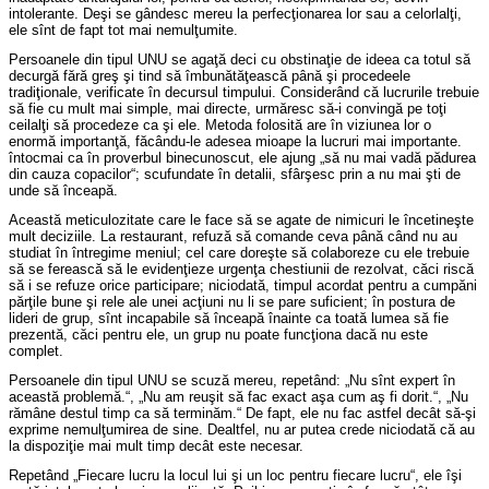
intolerante. Deşi se gândesc mereu la perfecţionarea lor sau a celorlalţi,
ele sînt de fapt tot mai nemulţumite.
Persoanele din tipul UNU se agaţă deci cu obstinaţie de ideea ca totul să
decurgă fără greş şi tind să îmbunătăţească până şi procedeele
tradiţionale, verificate în decursul timpului. Considerând că lucrurile trebuie
să fie cu mult mai simple, mai directe, urmăresc să-i convingă pe toţi
ceilalţi să procedeze ca şi ele. Metoda folosită are în viziunea lor o
enormă importanţă, făcându-le adesea mioape la lucruri mai importante.
întocmai ca în proverbul binecunoscut, ele ajung „să nu mai vadă pădurea
din cauza copacilor“; scufundate în detalii, sfârşesc prin a nu mai şti de
unde să înceapă.
Această meticulozitate care le face să se agate de nimicuri le încetineşte
mult deciziile. La restaurant, refuză să comande ceva până când nu au
studiat în întregime meniul; cel care doreşte să colaboreze cu ele trebuie
să se ferească să le evidenţieze urgenţa chestiunii de rezolvat, căci riscă
să i se refuze orice participare; niciodată, timpul acordat pentru a cumpăni
părţile bune şi rele ale unei acţiuni nu li se pare suficient; în postura de
lideri de grup, sînt incapabile să înceapă înainte ca toată lumea să fie
prezentă, căci pentru ele, un grup nu poate funcţiona dacă nu este
complet.
Persoanele din tipul UNU se scuză mereu, repetând: „Nu sînt expert în
această problemă.“, „Nu am reuşit să fac exact aşa cum aş fi dorit.“, „Nu
rămâne destul timp ca să terminăm.“ De fapt, ele nu fac astfel decât să-şi
exprime nemulţumirea de sine. Dealtfel, nu ar putea crede niciodată că au
la dispoziţie mai mult timp decât este necesar.
Repetând „Fiecare lucru la locul lui şi un loc pentru fiecare lucru“, ele îşi