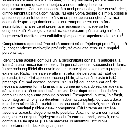
Aceasta este înrădăcinată în ideea, în imaginea falsă pe care ne-o facem
despre noi înşine şi care influenţează enorm întregul nostru
comportament. Compulsiunea tipică a unei personalităţi date constă, deci,
dintr-o tendinţă psihică dominantă. Nu este vorba despre o simplă obsesie
şi nici despre un fel de idee fixă sau de preocupare conştientă, ci mai
degrabă despre forţa dominantă a unui comportament dat, o forţă
irezistibilă, mai ales când prezenţa ei ascunsă nu începe să fie
conştientizată. Analogic vorbind, ea este precum „păcatul originar“, căci
3
îngreunează manifestarea calităţilor şi aspectelor superioare ale omului
.
Compulsiunea specifică împiedică oamenii să se înţeleagă pe ei înşişi, să
îşi conştientizeze motivaţiile profunde, să evalueze tensiunile propriei
personalităţi.
Identificarea acestei compulsiuni a personalităţii constă în aducerea la
lumină a unui mecanism defensiv, în general ascuns, subconştient, format
în perioada copilăriei din nevoia de securitate şi de valorizare a propriei
existenţe. Rădăcinile sale se află în straturi ale personalităţii atât de
profunde, încât sînt aproape imperceptibile, abia dacă le este intuită
prezenţa. Cel mai adesea, oamenii nici nu îşi dau seama cât ar fi de
necesară punerea lor în lumină, mai cu seamă dacă doresc cu adevărat
să evolueze şi să se deschidă spiritual. Doar după ce ne identificăm
compulsiunea aşa cum propune sistemul Eneagramei, putem, în sfârşit,
să o integrăm altfel şi să decidem în deplină cunoştinţă de cauză dacă
mai dorim să ne lăsăm purtaţi de ea sau dacă, dimpotrivă, vrem să ne
opunem tendinţei psihice care-i corespunde. Câtă vreme ea rămâne
ascunsă, această alegere nu este posibilă. Dacă nu ne-am confruntat
conştient cu ea şi nu înţelegem modul în care ne condiţionează, ea va
continua să ne apese şi să ne afecteze în ansamblu atitudinile,
comportamentul, deciziile şi acţiunile.