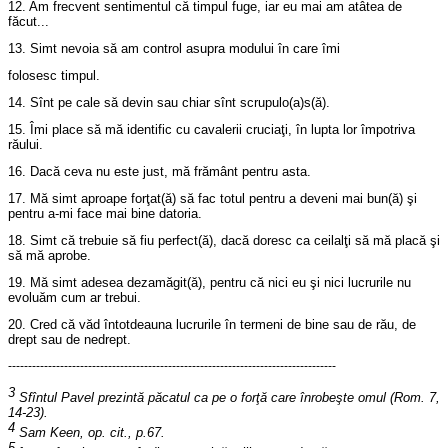
12. Am frecvent sentimentul că timpul fuge, iar eu mai am atâtea de
făcut...
13. Simt nevoia să am control asupra modului în care îmi
folosesc timpul.
14. Sînt pe cale să devin sau chiar sînt scrupulo(a)s(ă).
15. Îmi place să mă identific cu cavalerii cruciaţi, în lupta lor împotriva
răului.
16. Dacă ceva nu este just, mă frământ pentru asta.
17. Mă simt aproape forţat(ă) să fac totul pentru a deveni mai bun(ă) şi
pentru a-mi face mai bine datoria.
18. Simt că trebuie să fiu perfect(ă), dacă doresc ca ceilalţi să mă placă şi
să mă aprobe.
19. Mă simt adesea dezamăgit(ă), pentru că nici eu şi nici lucrurile nu
evoluăm cum ar trebui.
20. Cred că văd întotdeauna lucrurile în termeni de bine sau de rău, de
drept sau de nedrept.
----------------------------------------------------------------------------------
3
Sfîntul Pavel prezintă păcatul ca pe o forţă care înrobeşte omul (Rom. 7,
14-23).
4
Sam Keen,
op. cit.,
p.67.
5