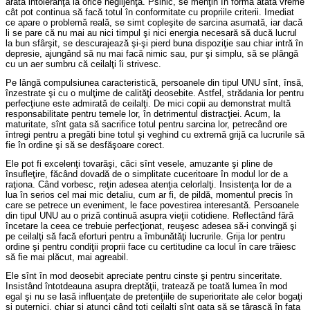
arată intoleranţa la orice neglijenţă. Psihic, se menţin în formă atâta vreme
cât pot continua să facă totul în conformitate cu propriile criterii. Imediat
ce apare o problemă reală, se simt copleşite de sarcina asumată, iar dacă
li se pare că nu mai au nici timpul şi nici energia necesară să ducă lucrul
la bun sfârşit, se descurajează şi-şi pierd buna dispoziţie sau chiar intră în
depresie, ajungând să nu mai facă nimic sau, pur şi simplu, să se plângă
cu un aer sumbru că ceilalţi îi strivesc.
Pe lângă compulsiunea caracteristică, persoanele din tipul UNU sînt, însă,
înzestrate şi cu o mulţime de calităţi deosebite. Astfel, strădania lor pentru
perfecţiune este admirată de ceilalţi. De mici copii au demonstrat multă
responsabilitate pentru temele lor, în detrimentul distracţiei. Acum, la
maturitate, sînt gata să sacrifice totul pentru sarcina lor, petrecând ore
întregi pentru a pregăti bine totul şi veghind cu extremă grijă ca lucrurile să
fie în ordine şi să se desfăşoare corect.
Ele pot fi excelenţi tovarăşi, căci sînt vesele, amuzante şi pline de
însufleţire, făcând dovadă de o simplitate cuceritoare în modul lor de a
raţiona. Când vorbesc, reţin adesea atenţia celorlalţi. Insistenţa lor de a
lua în serios cel mai mic detaliu, cum ar fi, de pildă, momentul precis în
care se petrece un eveniment, le face povestirea interesantă. Persoanele
din tipul UNU au o priză continuă asupra vieţii cotidiene. Reflectând fără
încetare la ceea ce trebuie perfecţionat, reuşesc adesea să-i convingă şi
pe ceilalţi să facă eforturi pentru a îmbunătăţi lucrurile. Grija lor pentru
ordine şi pentru condiţii proprii face cu certitudine ca locul în care trăiesc
să fie mai plăcut, mai agreabil.
Ele sînt în mod deosebit apreciate pentru cinste şi pentru sinceritate.
Insistând întotdeauna asupra dreptăţii, tratează pe toată lumea în mod
egal şi nu se lasă influenţate de pretenţiile de superioritate ale celor bogaţi
şi puternici, chiar şi atunci când toţi ceilalţi sînt gata să se târască în faţa