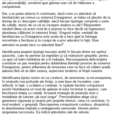
ale personalităţii, urmărind apoi găsirea unei căi de înlăturare a
compulsiunii.
Dar, s-ar putea obiecta în continuare, dacă vrem cu adevărat să
familiarizăm pe cineva cu sistemul Eneagramei, ar trebui să plecăm de la
dorinţa de a-i descoperi calităţile; dacă fiecare tipologie comportă o serie
de calităţi, atunci de ce să nu începem analiza cu ele? Răspundem
reluând ideea că acest mod de a acţiona nu face decât să îngreuneze
abordarea călătoriei în interiorul fiinţei. Singurul mijloc veritabil de
familiarizare cu Eneagrama este acela de a face apel la întreaga
sinceritate a fiecăruia şi la curajul de a privi adevărul în faţă. Doar
5
adevărul ne poate face cu adevărat liberi
.
Identificarea propriei tipologii trezeşte astfel în fiecare dintre noi spiritul
autocritic, care ne permite să regretăm şi să mărturisim greşelile, pentru
ca apoi să luăm hotărârea de a le îndrepta. Recunoaşterea deficienţelor
constituie un pas esenţial pentru dobândirea libertăţii promise de sistemul
Eneagramei, pentru eliberarea de tensiunea care ne face să cădem pradă,
adesea fără să ne dăm seama, aspectului tenebros al fiinţei noastre.
Identificarea tipului nostru ne va conduce, de asemenea, la recunoaşterea,
în straturile mai profunde ale fiinţei, a unei lipse de încredere, care
reflectă, în fapt, o scădere a credinţei. In spatele fiecărei compulsiuni
există întotdeauna un mod de apărare al eului închistat în egoism, care
blochează relaţia cu ceilalţi. Această strategie de protecţie este o
modalitate de salvare „de unul singur“. Personalitatea alege să-şi
garanteze siguranţa şi reuşita prin propriile eforturi, ceea ce constituie, în
mod evident, o greşeală. Descoperirea compulsiunii conduce, dimpotrivă,
la abandonarea treptată a stratagemelor personale, folosite pentru
asigurarea succesului. Ea indică adevărata cale de salvare.