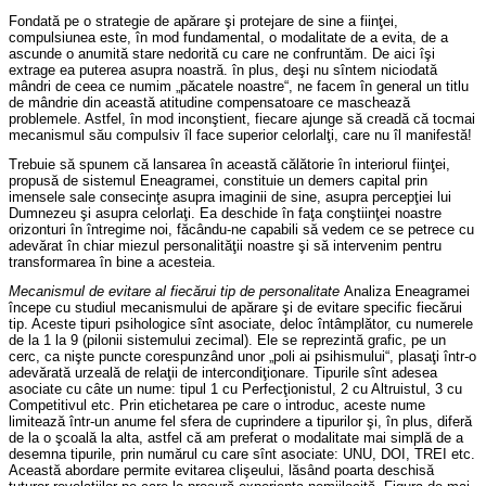
Fondată pe o strategie de apărare şi protejare de sine a fiinţei,
compulsiunea este, în mod fundamental, o modalitate de a evita, de a
ascunde o anumită stare nedorită cu care ne confruntăm. De aici îşi
extrage ea puterea asupra noastră. în plus, deşi nu sîntem niciodată
mândri de ceea ce numim „păcatele noastre“, ne facem în general un titlu
de mândrie din această atitudine compensatoare ce maschează
problemele. Astfel, în mod inconştient, fiecare ajunge să creadă că tocmai
mecanismul său compulsiv îl face superior celorlalţi, care nu îl manifestă!
Trebuie să spunem că lansarea în această călătorie în interiorul fiinţei,
propusă de sistemul Eneagramei, constituie un demers capital prin
imensele sale consecinţe asupra imaginii de sine, asupra percepţiei lui
Dumnezeu şi asupra celorlaţi. Ea deschide în faţa conştiinţei noastre
orizonturi în întregime noi, făcându-ne capabili să vedem ce se petrece cu
adevărat în chiar miezul personalităţii noastre şi să intervenim pentru
transformarea în bine a acesteia.
Mecanismul de evitare al fiecărui tip de personalitate
Analiza Eneagramei
începe cu studiul mecanismului de apărare şi de evitare specific fiecărui
tip. Aceste tipuri psihologice sînt asociate, deloc întâmplător, cu numerele
de la 1 la 9 (pilonii sistemului zecimal). Ele se reprezintă grafic, pe un
cerc, ca nişte puncte corespunzând unor „poli ai psihismului“, plasaţi într-o
adevărată urzeală de relaţii de intercondiţionare. Tipurile sînt adesea
asociate cu câte un nume: tipul 1 cu Perfecţionistul, 2 cu Altruistul, 3 cu
Competitivul etc. Prin etichetarea pe care o introduc, aceste nume
limitează într-un anume fel sfera de cuprindere a tipurilor şi, în plus, diferă
de la o şcoală la alta, astfel că am preferat o modalitate mai simplă de a
desemna tipurile, prin numărul cu care sînt asociate: UNU, DOI, TREI etc.
Această abordare permite evitarea clişeului, lăsând poarta deschisă