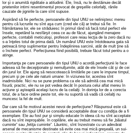
lor şi o anumită rigiditate a atitudinii. Ele, însă, nu le destăinuie decât
prietenilor intimi resentimentul provocat de greşelile celorlalţi, rănile
cauzate de jignirile la care sînt supuse.
Aspirând să fie perfecte, persoanele din tipul UNU se neliniştesc mereu
pentru că lucrurile nu sînt aşa cum (cred ele că) ar trebui să fie. In
frământarea lor, ele se străduiesc în primul rând să facă totul perfect ele
însele, repetând la nesfârşit ceea ce au de făcut, ajungând menajere
perfecte, contabili meticuloşi, profesori care reiau lecţia de la zero dacă nu
s-a înţeles totul de prima dată. Un numărul UNU este întotdeauna gata să
petreacă timp suplimentar pentru îndeplinirea sarcinii, atât de mult ţine să
o încheie perfect. Perfecţiunea fiind posibilă, trebuie făcut totul pentru a o
atinge.
Importanţa pe care persoanele din tipul UNU o acordă perfecţiunii le face
adesea să fie decepţionate şi nemulţumite, atât de ele însele cât şi de cei
din jurul lor. Ele ajung să nesocotească limitările pe care le impune timpul,
precum şi pe cele ale naturii umane: în viziunea lor, acestea sînt
inadmisibile. Nici nu se pune problema ca ele să admită cea mai mică
fisură; practic, ele nu se pot vedea decât în postura celui aflat mereu în
acţiune şi aşteaptă acelaşi lucru de la ceilalţi. în dorinţa lor de a corecta
totul, de a face ordine peste tot, ele nu suportă să vadă că ceilalţi nu
muncesc la fel de mult.
Dar care să fie motivul acestei nevoi de perfecţiune? Răspunsul este că
persoanele din tipul UNU se consideră acceptabile doar cu condiţia de a fi
exemplare. Ele au fost pur şi simplu educate în ideea că nu sînt acceptate
dacă nu sînt ireproşabile. în copilărie, ele au trebuit mereu să fie „băiatul
cuminte“ sau „fetiţa cuminte“. Lăuntric, sînt înzestrate cu un adevărat
arsenal de mecanisme destinate să evite cea mai mică greşeală, un sui-