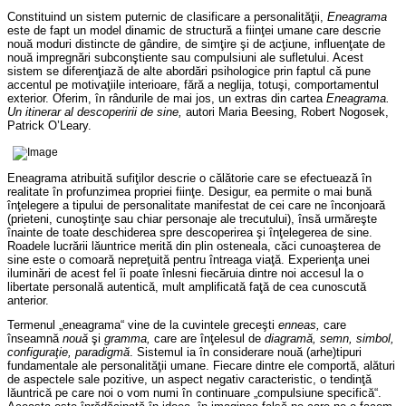
Constituind un sistem puternic de clasificare a personalităţii,
Eneagrama
este de fapt un model dinamic de structură a fiinţei umane care descrie
nouă moduri distincte de gândire, de simţire şi de acţiune, influenţate de
nouă impregnări subconştiente sau compulsiuni ale sufletului
. Acest
sistem se diferenţiază de alte abordări psihologice prin faptul că pune
accentul pe motivaţiile interioare, fără a neglija, totuşi, comportamentul
exterior. Oferim, în rândurile de mai jos, un extras din cartea
Eneagrama.
Un itinerar al descoperirii de sine,
autori Maria Beesing, Robert Nogosek,
Patrick O’Leary.
Eneagrama atribuită sufiţilor descrie o călătorie care se efectuează în
realitate în profunzimea propriei fiinţe. Desigur, ea permite o mai bună
înţelegere a tipului de personalitate manifestat de cei care ne înconjoară
(prieteni, cunoştinţe sau chiar personaje ale trecutului), însă urmăreşte
înainte de toate deschiderea spre descoperirea şi înţelegerea de sine.
Roadele lucrării lăuntrice merită din plin osteneala, căci cunoaşterea de
sine este o comoară nepreţuită pentru întreaga viaţă. Experienţa unei
iluminări de acest fel îi poate înlesni fiecăruia dintre noi accesul la o
libertate personală autentică, mult amplificată faţă de cea cunoscută
anterior.
Termenul „eneagrama“ vine de la cuvintele greceşti
enneas,
care
înseamnă
nouă
şi
gramma,
care are înţelesul de
diagramă, semn, simbol,
configuraţie, paradigmă
. Sistemul ia în considerare nouă (arhe)tipuri
fundamentale ale personalităţii umane. Fiecare dintre ele comportă, alături
de aspectele sale pozitive, un aspect negativ caracteristic, o tendinţă
lăuntrică pe care noi o vom numi în continuare „compulsiune specifică“.