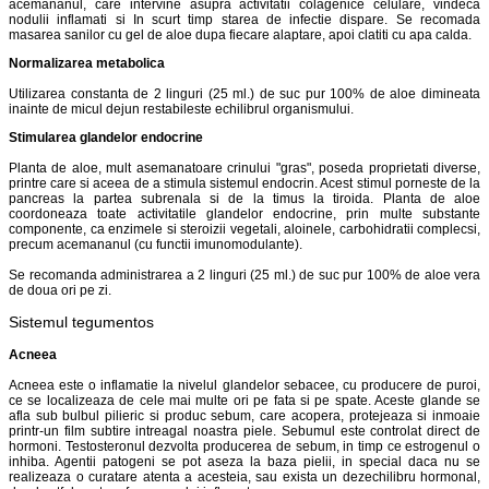
acemananul, care intervine asupra activitatii colagenice celulare, vindeca
nodulii inflamati si In scurt timp starea de infectie dispare. Se recomada
masarea sanilor cu gel de aloe dupa fiecare alaptare, apoi clatiti cu apa calda.
Normalizarea metabolica
Utilizarea constanta de 2 linguri (25 ml.) de suc pur 100% de aloe dimineata
inainte de micul dejun restabileste echilibrul organismului.
Stimularea glandelor endocrine
Planta de aloe, mult asemanatoare crinului "gras", poseda proprietati diverse,
printre care si aceea de a stimula sistemul endocrin. Acest stimul porneste de la
pancreas la partea subrenala si de la timus la tiroida. Planta de aloe
coordoneaza toate activitatile glandelor endocrine, prin multe substante
componente, ca enzimele si steroizii vegetali, aloinele, carbohidratii complecsi,
precum acemananul (cu functii imunomodulante).
Se recomanda administrarea a 2 linguri (25 ml.) de suc pur 100% de aloe vera
de doua ori pe zi.
Sistemul tegumentos
Acneea
Acneea este o inflamatie la nivelul glandelor sebacee, cu producere de puroi,
ce se localizeaza de cele mai multe ori pe fata si pe spate. Aceste glande se
afla sub bulbul pilieric si produc sebum, care acopera, protejeaza si inmoaie
printr-un film subtire intreagal noastra piele. Sebumul este controlat direct de
hormoni. Testosteronul dezvolta producerea de sebum, in timp ce estrogenul o
inhiba. Agentii patogeni se pot aseza la baza pielii, in special daca nu se
realizeaza o curatare atenta a acesteia, sau exista un dezechilibru hormonal,