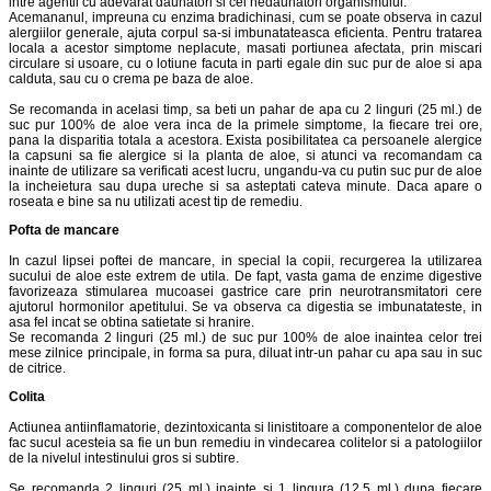
intre agentii cu adevarat daunatori si cei nedaunatori organismului.
Acemananul, impreuna cu enzima bradichinasi, cum se poate observa in cazul
alergiilor generale, ajuta corpul sa-si imbunatateasca eficienta. Pentru tratarea
locala a acestor simptome neplacute, masati portiunea afectata, prin miscari
circulare si usoare, cu o lotiune facuta in parti egale din suc pur de aloe si apa
calduta, sau cu o crema pe baza de aloe.
Se recomanda in acelasi timp, sa beti un pahar de apa cu 2 linguri (25 ml.) de
suc pur 100% de aloe vera inca de la primele simptome, la fiecare trei ore,
pana la disparitia totala a acestora. Exista posibilitatea ca persoanele alergice
la capsuni sa fie alergice si la planta de aloe, si atunci va recomandam ca
inainte de utilizare sa verificati acest lucru, ungandu-va cu putin suc pur de aloe
la incheietura sau dupa ureche si sa asteptati cateva minute. Daca apare o
roseata e bine sa nu utilizati acest tip de remediu.
Pofta de mancare
In cazul lipsei poftei de mancare, in special la copii, recurgerea la utilizarea
sucului de aloe este extrem de utila. De fapt, vasta gama de enzime digestive
favorizeaza stimularea mucoasei gastrice care prin neurotransmitatori cere
ajutorul hormonilor apetitului. Se va observa ca digestia se imbunatateste, in
asa fel incat se obtina satietate si hranire.
Se recomanda 2 linguri (25 ml.) de suc pur 100% de aloe inaintea celor trei
mese zilnice principale, in forma sa pura, diluat intr-un pahar cu apa sau in suc
de citrice.
Colita
Actiunea antiinflamatorie, dezintoxicanta si linistitoare a componentelor de aloe
fac sucul acesteia sa fie un bun remediu in vindecarea colitelor si a patologiilor
de la nivelul intestinului gros si subtire.
Se recomanda 2 linguri (25 ml.) inainte si 1 lingura (12,5 ml.) dupa fiecare