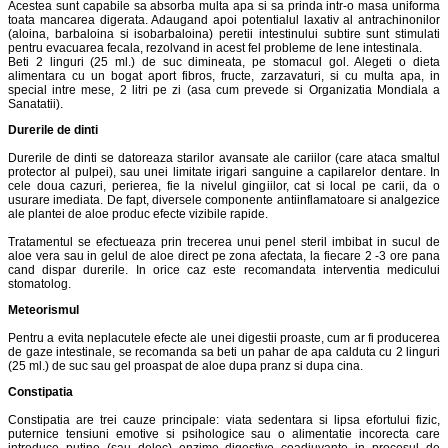
Acestea sunt capabile sa absorba multa apa si sa prinda intr-o masa uniforma
toata mancarea digerata. Adaugand apoi potentialul laxativ al antrachinonilor
(aloina, barbaloina si isobarbaloina) peretii intestinului subtire sunt stimulati
pentru evacuarea fecala, rezolvand in acest fel probleme de lene intestinala.
Beti 2 linguri (25 ml.) de suc dimineata, pe stomacul gol. Alegeti o dieta
alimentara cu un bogat aport fibros, fructe, zarzavaturi, si cu multa apa, in
special intre mese, 2 litri pe zi (asa cum prevede si Organizatia Mondiala a
Sanatatii).
Durerile de dinti
Durerile de dinti se datoreaza starilor avansate ale cariilor (care ataca smaltul
protector al pulpei), sau unei limitate irigari sanguine a capilarelor dentare. In
cele doua cazuri, perierea, fie la nivelul gingiilor, cat si local pe carii, da o
usurare imediata. De fapt, diversele componente antiinflamatoare si analgezice
ale plantei de aloe produc efecte vizibile rapide.
Tratamentul se efectueaza prin trecerea unui penel steril imbibat in sucul de
aloe vera sau in gelul de aloe direct pe zona afectata, la fiecare 2 -3 ore pana
cand dispar durerile. In orice caz este recomandata interventia medicului
stomatolog.
Meteorismul
Pentru a evita neplacutele efecte ale unei digestii proaste, cum ar fi producerea
de gaze intestinale, se recomanda sa beti un pahar de apa calduta cu 2 linguri
(25 ml.) de suc sau gel proaspat de aloe dupa pranz si dupa cina.
Constipatia
Constipatia are trei cauze principale: viata sedentara si lipsa efortului fizic,
puternice tensiuni emotive si psihologice sau o alimentatie incorecta care