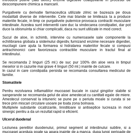
introduce putine (sau deloc) enzime digestive coadjuvante in procesul de
descompunere chimica a mancarii.
Purgativele cu derivatie farmaceutica utilizate zilnic se bazeaza pe doua
modalitati diverse de interventie. Cele mai blande se limiteaza la a produce
materiile fecale, in timp ce purgativele puternice provoaca contractii musculare
intestinale. Acestea sunt interventii care duc la vindecarea constipatiei, dar pot
duce la obisnuinta si chiar complicatii, daca nu sunt utilizate in mod corect.
Sucul de aloe, in schimb, intervine cu numeroasele sale componente la
echilibrarea globala a sistemului digestiv, furnizand enzime necesare digestiei,
mucilagii care ajuta la formarea si hidratarea materiilor fecale si compusi
antrachinonici care favorizeaza contractiile musculare in tractul final al
intestinului.
Se recomanda 2 linguri (25 ml.) de suc pur 100% din aloe vera in timpul
meselor si in cazurile mai grave 4 linguri (50 ml.) inainte de culcare.
In cazul in care constipatia persista se recomanda consultarea medicului de
familie.
Stomatitele
Pentru rezolvarea inflamatiilor mucoasei bucale in cazul gingiilor slabite si
sangerande se recomanda gelul de aloe amestecat cu cantitati egale de miere.
Amestecul conservat la intuneric se pune pe o periuta moale si curata si se
trece prin miscari circulare usoare pe toata zona bolnava.
Multiplele substante cicatrizante, linistitoare si antiseptice lucreaza in mod
sinergic pentru a da un rezultat rapid si eficient.
Ulcerul duodenal
Leziunea peretilor duodenului, primul segment al intestinului subtire, si a
mucoasei acestuia poate sa apara inainte de a manca, dupa lungi perioade de