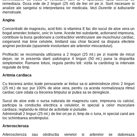
remediaza. Doza este de 2 linguri (25 ml) de trei ori pe zi. Sunt necesare si
analize ale sangelui si interpretarea lor medicala. Vezi
Durerile si tulburarile
menstruale
.
Angina
Concentratii de magneziu, acid folic si vitamina E fac din sucul de aloe vera un
bogat amestec botanic, unic in lume. Aceste trei substante, actionand impreuna,
contribuie la buna gestionare a contractiilor ventriculare ale muschiului cardiac,
oxigenand mai bine celulele, limitand sau chiar facand sa dispara efectele
anginei pectorale (spasmele involuntare ale arterelor miocardului).
Profilactic se recomanda utilizarea a 2 linguri (25 ml.) pe zi inainte de micul
dejun, iar in prezenta starii patologice 4 linguri (50 ml.) pana la disparitia
simptomelor. Ramane totusi, regula pentru toti: vizita la cardiolog la intervale
regulate de timp.
Aritmia cardiaca
Cu trecerea anilor, toate persoanele ar trebui sa-si administreze zilnic 2 linguri
(25 ml.) de suc pur 100% de aloe vera, pentru ca acesta normalizeaza ritmul
cardiac care odata cu trecerea timpului ar putea sa se deregleze.
Sucul de aloe este o sursa naturala de magneziu care, impreuna cu calciul,
participa la conductia electrica a celulelor, in special a celor musculare
cardiace, reglandu-le ritmul de activitate si pulsatie.
Administrati 2 linguri (25 ml.) de trei ori pe zi, timp de o luna, in special cand are
loc schimbarea anotimpului.
Arteroscleroza
Arteroscleroza sau obstructia venelor si arterelor se datoreaza