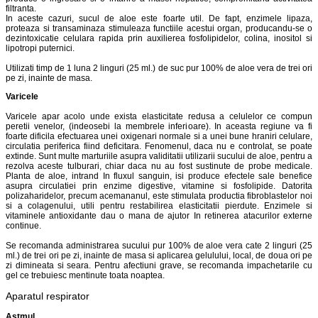
filtranta.
In aceste cazuri, sucul de aloe este foarte util. De fapt, enzimele lipaza,
proteaza si transaminaza stimuleaza functiile acestui organ, producandu-se o
dezintoxicatie celulara rapida prin auxilierea fosfolipidelor, colina, inositol si
lipotropi puternici.
Utilizati timp de 1 luna 2 linguri (25 ml.) de suc pur 100% de aloe vera de trei ori
pe zi, inainte de masa.
Varicele
Varicele apar acolo unde exista elasticitate redusa a celulelor ce compun
peretii venelor, (indeosebi la membrele inferioare). In aceasta regiune va fi
foarte dificila efectuarea unei oxigenari normale si a unei bune hraniri celulare,
circulatia periferica fiind deficitara. Fenomenul, daca nu e controlat, se poate
extinde. Sunt multe marturiile asupra validitatii utilizarii sucului de aloe, pentru a
rezolva aceste tulburari, chiar daca nu au fost sustinute de probe medicale.
Planta de aloe, intrand In fluxul sanguin, isi produce efectele sale benefice
asupra circulatiei prin enzime digestive, vitamine si fosfolipide. Datorita
polizaharidelor, precum acemananul, este stimulata productia fibroblastelor noi
si a colagenului, utili pentru restabilirea elasticitatii pierdute. Enzimele si
vitaminele antioxidante dau o mana de ajutor In retinerea atacurilor externe
continue.
Se recomanda administrarea sucului pur 100% de aloe vera cate 2 linguri (25
ml.) de trei ori pe zi, inainte de masa si aplicarea gelulului, local, de doua ori pe
zi dimineata si seara. Pentru afectiuni grave, se recomanda impachetarile cu
gel ce trebuiesc mentinute toata noaptea.
Aparatul respirator
Astmul