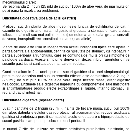
mecanismului diareic.
Se recomanda 2 linguri (25 ml.) de suc pur 100% de aloe vera, de mai multe ori
pe zi pana la rezolvarea problemei.
Dificultatea digestiva (lipsa de acizi gastrici)
Pretiosul suc din planta de aloe indeplineste functia de echilibrator delicat in
cazurile de digestie anormala, indigestie si greutate a stomacului, care creaza
tulburari mai mult sau mai putin intense (somnolenta, ameteala, greata, senzatii
de voma, transpiratii reci, constipatie, diaree, sau altele).
Planta de aloe este utila in indepartarea acelei indispozitii tipice care apare in
partea centrala a abdomenului, definita ca "greutate pe stomac", cu intepaturi in
partea superioara a trunchiului, care se confunda de multe ori cu simptome de
patologie cardiaca. Aceste simptome deriva din dezechilibrul raportului dintre
sucurile gastrice si cantitatea de mancare introdusa.
Cand ne aflam in fata unei lipse de sucuri gastrice si a unei simptomatologii
precum cea descrisa mai sus un remediu eficace este administrarea a 2 linguri
(25 ml.) de suc pur 100% de aloe vera, dupa fiecare masa, drept digestiv
nealcoolic. Enzimele sale digestive impreuna cu componentele sale linistitoare
si antiinflamatoare produc efecte extraordinare si rapide, intarind stomacul si
regland tractul intestinal.
Dificultatea digestiva (hiperaciditate)
Luat in cantitate de 2 linguri (25 ml.), inainte de fiecare masa, sucul pur 100%
din aloe, datorita efectului gastroprotector al acemananului, reduce aciditatea
gastrica si protejeaza peretii stomacului, acolo unde apare o hiperproductie de
sucuri gastrice care poate produce ulcer si perforatii.
In numai 7 zile de utilizare se reduce activitatea putrefactiva intestinala, se