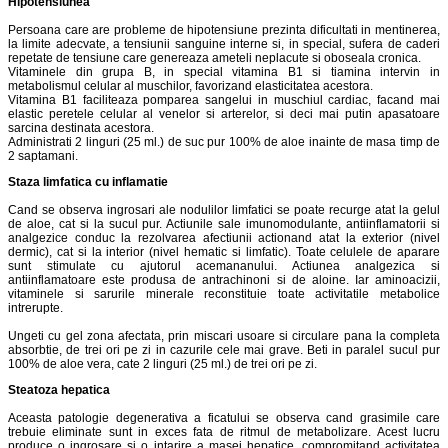
Hipotensiunea
Persoana care are probleme de hipotensiune prezinta dificultati in mentinerea,
la limite adecvate, a tensiunii sanguine interne si, in special, sufera de caderi
repetate de tensiune care genereaza ameteli neplacute si oboseala cronica.
Vitaminele din grupa B, in special vitamina B1 si tiamina intervin in
metabolismul celular al muschilor, favorizand elasticitatea acestora.
Vitamina B1 faciliteaza pomparea sangelui in muschiul cardiac, facand mai
elastic peretele celular al venelor si arterelor, si deci mai putin apasatoare
sarcina destinata acestora.
Administrati 2 linguri (25 ml.) de suc pur 100% de aloe inainte de masa timp de
2 saptamani.
Staza limfatica cu inflamatie
Cand se observa ingrosari ale nodulilor limfatici se poate recurge atat la gelul
de aloe, cat si la sucul pur. Actiunile sale imunomodulante, antiinflamatorii si
analgezice conduc la rezolvarea afectiunii actionand atat la exterior (nivel
dermic), cat si la interior (nivel hematic si limfatic). Toate celulele de aparare
sunt stimulate cu ajutorul acemananului. Actiunea analgezica si
antiinflamatoare este produsa de antrachinoni si de aloine. Iar aminoacizii,
vitaminele si sarurile minerale reconstituie toate activitatile metabolice
intrerupte.
Ungeti cu gel zona afectata, prin miscari usoare si circulare pana la completa
absorbtie, de trei ori pe zi in cazurile cele mai grave. Beti in paralel sucul pur
100% de aloe vera, cate 2 linguri (25 ml.) de trei ori pe zi.
Steatoza hepatica
Aceasta patologie degenerativa a ficatului se observa cand grasimile care
trebuie eliminate sunt in exces fata de ritmul de metabolizare. Acest lucru
produce o ingrosare si o intarire a masei hepatice, compromitand activitatea