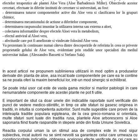
efectelor terapeutice ale plantei Aloe Vera (Aloe Barbadensis Miller).
Obiectivele acestor
cercetari,
efectuate in diferite institutii de cercetare si universitati, au fost
:
- determinarea tuturor componentelor active din Aloe vera si clasificarea lor în grupuri
chimice,
- determinarea mecanismului de actiune a diferitelor componente,
- determinarea raspunsului imunitar la utilizarea interna sau externa a aloei,
- colectarea informatiilor despre efectele Aloei vera în metabolism,
- efectul antiviral al Aloei vera,
- afectiunile care pot fi ameliorate si vindecate folosind Aloe vera.
Va prezentam în continuare numai câteva dintre descoperirile de referinta în ceea ce priveste
proprietatile gelului de Aloe vera, evidentiate prin studiile unor specialisti din mediul
universitar italian. (Alessandro Bassetti si Stefano Sala).
In acest articol ne propunem sublinierea utilizarii in mod optim a produselor
derivate din planta de aloe, asa incat toate componentele pe care ea le contine
sa ne poata oferi la maxim beneficiul lor, intr-un mod sinergic si echilibrat.
Se poate intui usor cat este de vasta gama micilor si marilor patologii in care
nenumaratele componente ale acestei plante ne pot fi utile.
E important de stiut ca doar unele din indicatiile raportate sunt verificate din
punct de vedere medico-stiintific, in timp ce alte sfaturi isi gasesc originea in
traditii, in intuitia si competenta autorilor. Sunt multe sugestiile care provin de la
inteleapta traditie populara egipteana, de la cea greco-romana si orientala,
multe sfaturi sunt luate din traditia rusa, plantele Aloe arborescens si Aloe
saponaria fiind foarte raspandite in stepele aride din fosta Uniune Sovietica.
Reactia corpului uman la un stimul asa de complex este in mod sigur
subiectiva, incat autorii nu se simt nevoiti sa garanteze celui care urmeaza cu
constiinciozitate indicatiile, obtinerea acelorasi efecte verificate de cei care au