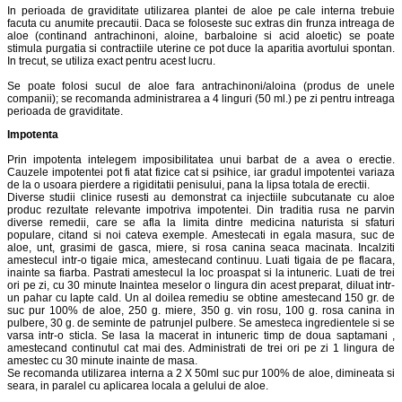
In perioada de graviditate utilizarea plantei de aloe pe cale interna trebuie
facuta cu anumite precautii. Daca se foloseste suc extras din frunza intreaga de
aloe (continand antrachinoni, aloine, barbaloine si acid aloetic) se poate
stimula purgatia si contractiile uterine ce pot duce la aparitia avortului spontan.
In trecut, se utiliza exact pentru acest lucru.
Se poate folosi sucul de aloe fara antrachinoni/aloina (produs de unele
companii); se recomanda administrarea a 4 linguri (50 ml.) pe zi pentru intreaga
perioada de graviditate.
Impotenta
Prin impotenta intelegem imposibilitatea unui barbat de a avea o erectie.
Cauzele impotentei pot fi atat fizice cat si psihice, iar gradul impotentei variaza
de la o usoara pierdere a rigiditatii penisului, pana la lipsa totala de erectii.
Diverse studii clinice rusesti au demonstrat ca injectiile subcutanate cu aloe
produc rezultate relevante impotriva impotentei. Din traditia rusa ne parvin
diverse remedii, care se afla la limita dintre medicina naturista si sfaturi
populare, citand si noi cateva exemple. Amestecati in egala masura, suc de
aloe, unt, grasimi de gasca, miere, si rosa canina seaca macinata. Incalziti
amestecul intr-o tigaie mica, amestecand continuu. Luati tigaia de pe flacara,
inainte sa fiarba. Pastrati amestecul la loc proaspat si la intuneric. Luati de trei
ori pe zi, cu 30 minute Inaintea meselor o lingura din acest preparat, diluat intr-
un pahar cu lapte cald. Un al doilea remediu se obtine amestecand 150 gr. de
suc pur 100% de aloe, 250 g. miere, 350 g. vin rosu, 100 g. rosa canina in
pulbere, 30 g. de seminte de patrunjel pulbere. Se amesteca ingredientele si se
varsa intr-o sticla. Se lasa la macerat in intuneric timp de doua saptamani ,
amestecand continutul cat mai des. Administrati de trei ori pe zi 1 lingura de
amestec cu 30 minute inainte de masa.
Se recomanda utilizarea interna a 2 X 50ml suc pur 100% de aloe, dimineata si
seara, in paralel cu aplicarea locala a gelului de aloe.