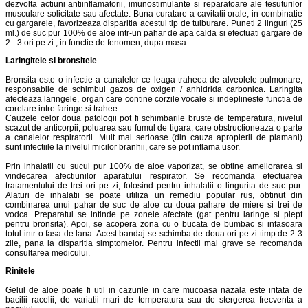
dezvolta actiuni antiinflamatorii, imunostimulante si reparatoare ale tesuturilor
musculare solicitate sau afectate. Buna curatare a cavitatii orale, in combinatie
cu gargarele, favorizeaza disparitia acestui tip de tulburare. Puneti 2 linguri (25
ml.) de suc pur 100% de aloe intr-un pahar de apa calda si efectuati gargare de
2 - 3 ori pe zi , in functie de fenomen, dupa masa.
Laringitele si bronsitele
Bronsita este o infectie a canalelor ce leaga traheea de alveolele pulmonare,
responsabile de schimbul gazos de oxigen / anhidrida carbonica. Laringita
afecteaza laringele, organ care contine corzile vocale si indeplineste functia de
corelare intre faringe si trahee.
Cauzele celor doua patologii pot fi schimbarile bruste de temperatura, nivelul
scazut de anticorpii, poluarea sau fumul de tigara, care obstructioneaza o parte
a canalelor respiratorii. Mult mai serioase (din cauza apropierii de plamani)
sunt infectiile la nivelul micilor branhii, care se pot inflama usor.
Prin inhalatii cu sucul pur 100% de aloe vaporizat, se obtine ameliorarea si
vindecarea afectiunilor aparatului respirator. Se recomanda efectuarea
tratamentului de trei ori pe zi, folosind pentru inhalatii o lingurita de suc pur.
Alaturi de inhalatii se poate utiliza un remediu popular rus, obtinut din
combinarea unui pahar de suc de aloe cu doua pahare de miere si trei de
vodca. Preparatul se intinde pe zonele afectate (gat pentru laringe si piept
pentru bronsita). Apoi, se acopera zona cu o bucata de bumbac si infasoara
totul intr-o fasa de lana. Acest bandaj se schimba de doua ori pe zi timp de 2-3
zile, pana la disparitia simptomelor. Pentru infectii mai grave se recomanda
consultarea medicului.
Rinitele
Gelul de aloe poate fi util in cazurile in care mucoasa nazala este iritata de
bacilii racelii, de variatii mari de temperatura sau de stergerea frecventa a