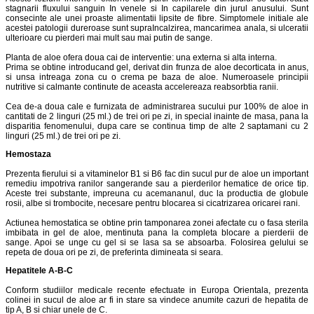
stagnarii fluxului sanguin In venele si In capilarele din jurul anusului. Sunt
consecinte ale unei proaste alimentatii lipsite de fibre. Simptomele initiale ale
acestei patologii dureroase sunt supraIncalzirea, mancarimea anala, si ulceratii
ulterioare cu pierderi mai mult sau mai putin de sange.
Planta de aloe ofera doua cai de interventie: una externa si alta interna.
Prima se obtine introducand gel, derivat din frunza de aloe decorticata in anus,
si unsa intreaga zona cu o crema pe baza de aloe. Numeroasele principii
nutritive si calmante continute de aceasta accelereaza reabsorbtia ranii.
Cea de-a doua cale e furnizata de administrarea sucului pur 100% de aloe in
cantitati de 2 linguri (25 ml.) de trei ori pe zi, in special inainte de masa, pana la
disparitia fenomenului, dupa care se continua timp de alte 2 saptamani cu 2
linguri (25 ml.) de trei ori pe zi.
Hemostaza
Prezenta fierului si a vitaminelor B1 si B6 fac din sucul pur de aloe un important
remediu impotriva ranilor sangerande sau a pierderilor hematice de orice tip.
Aceste trei substante, impreuna cu acemananul, duc la productia de globule
rosii, albe si trombocite, necesare pentru blocarea si cicatrizarea oricarei rani.
Actiunea hemostatica se obtine prin tamponarea zonei afectate cu o fasa sterila
imbibata in gel de aloe, mentinuta pana la completa blocare a pierderii de
sange. Apoi se unge cu gel si se lasa sa se absoarba. Folosirea gelului se
repeta de doua ori pe zi, de preferinta dimineata si seara.
Hepatitele A-B-C
Conform studiilor medicale recente efectuate in Europa Orientala, prezenta
colinei in sucul de aloe ar fi in stare sa vindece anumite cazuri de hepatita de
tip A, B si chiar unele de C.