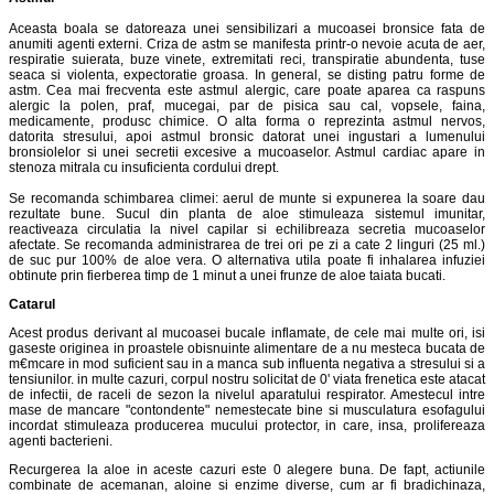
Aceasta boala se datoreaza unei sensibilizari a mucoasei bronsice fata de
anumiti agenti externi. Criza de astm se manifesta printr-o nevoie acuta de aer,
respiratie suierata, buze vinete, extremitati reci, transpiratie abundenta, tuse
seaca si violenta, expectoratie groasa. In general, se disting patru forme de
astm. Cea mai frecventa este astmul alergic, care poate aparea ca raspuns
alergic la polen, praf, mucegai, par de pisica sau cal, vopsele, faina,
medicamente, produsc chimice. O alta forma o reprezinta astmul nervos,
datorita stresului, apoi astmul bronsic datorat unei ingustari a lumenului
bronsiolelor si unei secretii excesive a mucoaselor. Astmul cardiac apare in
stenoza mitrala cu insuficienta cordului drept.
Se recomanda schimbarea climei: aerul de munte si expunerea la soare dau
rezultate bune. Sucul din planta de aloe stimuleaza sistemul imunitar,
reactiveaza circulatia la nivel capilar si echilibreaza secretia mucoaselor
afectate. Se recomanda administrarea de trei ori pe zi a cate 2 linguri (25 ml.)
de suc pur 100% de aloe vera. O alternativa utila poate fi inhalarea infuziei
obtinute prin fierberea timp de 1 minut a unei frunze de aloe taiata bucati.
Catarul
Acest produs derivant al mucoasei bucale inflamate, de cele mai multe ori, isi
gaseste originea in proastele obisnuinte alimentare de a nu mesteca bucata de
m€mcare in mod suficient sau in a manca sub influenta negativa a stresului si a
tensiunilor. in multe cazuri, corpul nostru solicitat de 0' viata frenetica este atacat
de infectii, de raceli de sezon la nivelul aparatului respirator. Amestecul intre
mase de mancare "contondente" nemestecate bine si musculatura esofagului
incordat stimuleaza producerea mucului protector, in care, insa, prolifereaza
agenti bacterieni.
Recurgerea la aloe in aceste cazuri este 0 alegere buna. De fapt, actiunile
combinate de acemanan, aloine si enzime diverse, cum ar fi bradichinaza,