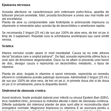
Epuizarea nervoasa
Aceasta afectiune se caracterizeaza prin extenuare psiho-fizica, aparitia de
tulburari precum anxietate, fobii, proasta functionare a uneia sau mai multe arii
ale encefalului.
Planta de aloe cu componentele sale fosfolipide si aminoacide impreuna cu
vitaminele si mineralele aduc acestui tip de dezechilibru o ameliorare rapida.
Se recomanda 2 linguri (25 ml.) de suc pur 100% de aloe vera, de trei ori pe zi
timp de 3 saptamani. Repetati cura la schimbarea anotimpului sau cand simtiti
nevoia.
Sciatica
Iritarea nervului sciatic apare in mod neasteptat. Cauza sa nu este altceva
decat "picatura care a umplut paharul". De fapt, aceasta reprezinta ultima faza a
unei serii de fenomene degenerative. Daca nu ne aflam in prezenta unei hernii
de disc, desigur cauza o reprezinta un dezechilibru metabolic, o lipsa de
vitamine.
Planta de aloe, bogata in vitamine si saruri minerale, reprezinta un remediu
eficient in combaterea acestei patologii dureroase. Administrati 2 linguri (25 ml.)
de suc pur 100% de aloe vera, de trei ori pe zi, in primele doua zile si de doua
ori pe zi in urmatoarele, pana la disparitia durerii.
Sindromul de oboseala cronica
Acest sindrom, foarte probabil datorat unei infectii cu virusul Epstein Barr (EBV),
Inca nedefinit clinic, provoaca la individul afectat o stare de oboseala continua.
Diferite substante din interiorul plantei de aloe sunt utile in reconstructia starii
energetice normale. Magneziul Impreuna cu vitamina E se asociaza pentru a