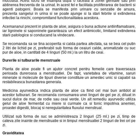
mucoasa. Acest lucru se intampla dupa o raceala a zonei genitale sau prin
abtinerea frecventa de la urinat. In acest fel e facilitata proliferarea de bacterii si
agenti patogeni. Boala se manifesta prin urinare cu senzatie de arsura,
prezenta sangelui in urina si se poate ajunge si la stari febrile si extinderea
infectiei la rinichi, compromitand functionalitatea acestora.
Acemananul prezent in planta de aloe, asigura o buna actiune antiinflamatoare,
iar ligninele si saponinele garanteaza un efect antimicotic, limitand extinderea
starii patologice si conducand la vindecare.
Se recomanda sa se tina acoperita si calda partea afectata, sa se bea cel putin
2 litri de lichid pe zi, preferabil sub forma de ceaiuri calde, aromatizate cu suc
pur de aloe, in cantitati de 4 linguri (50 ml.) la un litru de ceai.
Durerile si tulburarile menstruale
Planta de aloe poate fi un ajutor concret pentru femeile care traverseaza
perioada dureroasa a menstruatiei. De fapt, varietatea de vitamine, saruri
minerale si molecule de tipuri diverse constituie un amestec unic si capabil sa
restabileasca bunastarea generala.
Medicina ayurvedica indica planta de aloe ca fiind cel mai bun antidot al
acestor tulburari. Se recomanda consumarea unei linguri de gel pe zi, diluat in
sucul dulce de mar, de rodie sau ceai verde. Un alt remediu ayurvedic utiliza
gelul de aloe fermentat cu miere si curmale ca si tonic impotriva anemiei,
proastei digestii, blocaj si neregularitatea fluxului menstrual.
Utilizat sub forma de suc se administreaza 2 linguri (25 ml.) pe zi, timp de
cateva zile inainte de menstruatie si in timpul menstruatiei 2 linguri de trei ori pe
zi.
Graviditatea