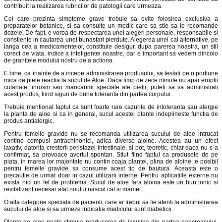
contribuit la realizarea rubricilor de patologii care urmeaza.
Cei care prezinta simptome grave trebuie sa evite folosirea exclusiva a
preparatelor botanice, si sa consulte un medic care sa stie sa le recomande
dozele. De fapt, e vorba de respectarea unei alegeri personale, responsabile si
constiente in cautarea unei bunastari pierdute. Alegerea unei cai alternative, pe
langa cea a medicamentelor, constituie desigur, dupa parerea noastra, un stil
corect de viata, indice a inteligentei noastre, dar e important sa vedem dincolo
de granitele modului nostru de a actiona.
E bine, ca inainte de a incepe administrarea produsului, sa testati pe o portiune
mica de piele reactia la sucul de Aloe. Daca timp de zece minute nu apar eruptii
cutanate, inrosiri sau mancarimi speciale ale pielii, puteti sa va administrati
acest produs, fiind siguri de buna toleranta din partea corpului.
Trebuie mentionat faptul ca sunt foarte rare cazurile de intoleranta sau alergie
la planta de aloe si ca in general, sucul acestei plante indeplineste functia de
produs antialergic.
Pentru femeile gravide nu se recomanda utilizarea sucului de aloe intrucat
contine compusi antrachinonici, adica diverse aloine. Acestea au un efect
laxativ, datorita cresterii peristazei intestinale, si pot, teoretic, chiar daca nu s-a
confirmat, sa provoace avortul spontan. Stiut fiind faptul ca produsele de pe
piata, in marea lor majoritate nu contin coaja plantei, plina de aloine, e posibil
pentru femeile gravide sa consume acest tip de bautura. Aceasta este o
precautie de urmat doar in cazul utilizarii interne. Pentru aplicatiile externe nu
exista nici un fel de problema. Sucul de aloe fara aloina este un bun tonic si
revitalizant necesar atat noului nascut cat si mamei.
O alta categorie speciala de pacienti, care ar trebui sa fie atenti la administrarea
sucului de aloe si sa urmeze indicatia medicului sunt diabeticii.