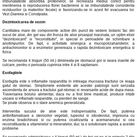
imbunatateste absorbtia proteinelor, se recreeaza mediul corect pentru
mentinerea si reproducerea florei bacteriene si se imbunatateste consistenta
reziduurilor (a materiilor fecale) si favorizandu-se in acest fel evacuarea lor.
Vezi
Diareea
si
Constipatia
.
Dezintoxicarea de sezon
Cantitatea mare de componente active din punct de vedere botanic fac din
sucul de aloe, din gel sau din frunza de aloe proaspat macinata, un optim elixir
"dezintoxicant" si "reconstitutiv", in special in perioadele de schimbare a
anotimpurilor. De fapt, o activitate sinergica a mucopolizaharidelor, a
antrachinonilor si a enzimelor genereaza o rapida dezintoxicare energetica si
fizica.
Se recomanda 4 linguri (50 ml.) dimineata pe stomacul gol si seara inainte de
culcare, pentru o perioada cuprinsa intre 4 si 8 saptamani.
Esofagitele
Esofagita este o inflamatie raspandita in intreaga mucoasa tractului ce leaga
gatul de stomac. Simptomele evidente ale acestei patologii sunt senzatia
ascendenta de arsura a tractului gat-stomac si revarsarile acide de dupa masa.
Traversarea bolului alimentar, daca nu a fost bine masticat, produce iritatii
usoare si inflamatii raspandite, cu pierderi de sange.
Se poate observa si o stare anemica generalizata.
Interventia sucului de aloe este indispensabila. De fapt, puterea
antiinflamatoare a steroizilor vegetali, lupeolul si sitosterolul, impreuna cu
enzima bradichinasi si cu puterea cicatrizanta a acemananului si cea
reconstituanta a vitaminelor si mineralelor, duc la o solutionare rapida a acestei
probleme.