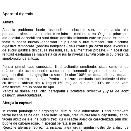
Aparatul digestiv
Alitoza
Aceasta problema foarte raspandita produce o senzatie neplacuta atat
persoanei afectate cat si celor care intra in contact cu ea. Originile principale
ale acestui dezechilibru sunt doua: dentitia inflamata care se poate extinde in
toata mucoasa bucala (generand un pH acid si urat mirositor) sau dificultati
digestive temporare (precum indigestia), sau cronice (in cazul lipsei/excesului
de sucuri gastrice din cauza stresului, sau a alimentatiei proaste) - in acest caz
refluxul esofagian se manifesta cu arsuri la nivelul cavitatii orale si cu prezenta
simptomului de alitoza.
Pentru primul caz, cunoscute fiind actiunile emoliente, cicatrizante si de
refacere ale acemananului combinat cu hormonii vegetali, se recomanda
ungerea dintilor si a gingiilor cu sucul de aloe 100%, de doua ori pe zi, dupa o
curatare dentara prealabila. Pentru o utilizare constanta sunt indicate si clatiri
cu lichidul obtinut din 4 linguri (50 ml.) de suc pur 100% de aloe vera
amestecate intr-un pahar de apa.
Pentru al doilea caz, cititi paragraful
Dificultatea digestiva (Lipsa de acizi
gastrici/ Hiperaciditatea)
.
Alergia la capsuni
In cadrul patologiilor alergologice sunt si cele alimentare. Cand primavara
tarzie incepe sa ne daruiasca deliciile sale, precum ciresele si capsunile, iar noi
facem abuz de ele, ne putem trezi cu o reactie alergica caracterizata prin mici
bubite de culoare rosie, in special pe fata si pe gat.
Reactiile alergice reprezinta incapacitatea organismului nostru de a distinge