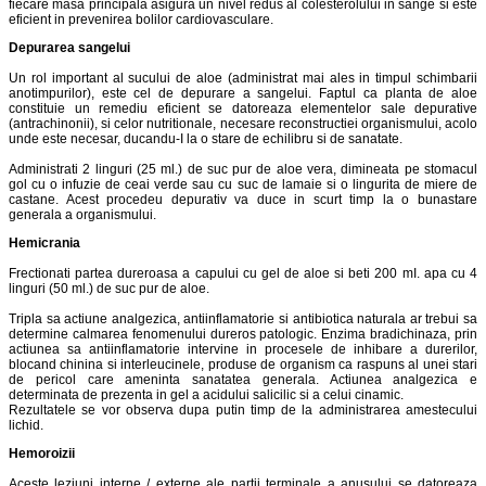
fiecare masa principala asigura un nivel redus al colesterolului in sange si este
eficient in prevenirea bolilor cardiovasculare.
Depurarea sangelui
Un rol important al sucului de aloe (administrat mai ales in timpul schimbarii
anotimpurilor), este cel de depurare a sangelui. Faptul ca planta de aloe
constituie un remediu eficient se datoreaza elementelor sale depurative
(antrachinonii), si celor nutritionale, necesare reconstructiei organismului, acolo
unde este necesar, ducandu-I la o stare de echilibru si de sanatate.
Administrati 2 linguri (25 ml.) de suc pur de aloe vera, dimineata pe stomacul
gol cu o infuzie de ceai verde sau cu suc de lamaie si o lingurita de miere de
castane. Acest procedeu depurativ va duce in scurt timp la o bunastare
generala a organismului.
Hemicrania
Frectionati partea dureroasa a capului cu gel de aloe si beti 200 mI. apa cu 4
linguri (50 ml.) de suc pur de aloe.
Tripla sa actiune analgezica, antiinflamatorie si antibiotica naturala ar trebui sa
determine calmarea fenomenului dureros patologic. Enzima bradichinaza, prin
actiunea sa antiinflamatorie intervine in procesele de inhibare a durerilor,
blocand chinina si interleucinele, produse de organism ca raspuns al unei stari
de pericol care ameninta sanatatea generala. Actiunea analgezica e
determinata de prezenta in gel a acidului salicilic si a celui cinamic.
Rezultatele se vor observa dupa putin timp de la administrarea amestecului
lichid.
Hemoroizii
Aceste leziuni interne / externe ale partii terminale a anusului se datoreaza