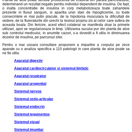
Planta de aloe poate stimula producerea de insulina din partea pancreasului,
determinand un rezultat negativ pentru individul dependent de insulina. De fapt,
o inalta concentratie de insulina in corp metabolizeaza toate zaharidele
prezente in fluxul sanguin, si aparitia unei stari de hipoglicemie, cu toate
consecintele ei mai putin placute, de la hipotonia musculara la dificultati de
vedere, de la fluieraturile din urechi la lesinul propriu-zis al celor care sufera de
aceasta boala. Din fericire, acest efect colateral se manifesta doar la primele
utilizari, apoi se regularizeaza in timp. Utilizarea sucului pur din planta de aloe
sub controlul medicului, in anumite cazuri, s-a dovedit a fi utila in diminuarea
dozelor de insulina, pe parcursul zilei.
Pentru o mai usoara consultare propunem a impartire a corpului pe zece
aparate cu o analiza specifica a 110 patologii in care planta de aloe poate sa
ne fie utila:
Aparatul digestiv
Aparatul cardiocirculator si sistemul limfatic
Aparatul respirator
Aparatul urogenital
Sistemul nervos
Sistemul
ostio-articular
Sistemul endocrin
Sistemul tegumentos
Sistemul vizual
Sistemul imunitar