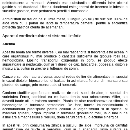
neintroducere a mancarii. Aceasta este substantiala diferenta intre ulcerul
gastric si cel duodenal. Ulcerul duodenal este generat de trecerea in intestin a
sucurilor gastrice, care perforeaza peretii si mucoasele.
Administrati de trei ori pe zi, intre mese, 2 linguri (25 ml.) de suc pur 100% de
aloe vera cu 1 pahar de lapte la temperatura camerei, pentru a eficientiza
protectia gastrica oferita de acemanan.
Aparatul cardiocirculator si sistemul limfatic
Anemia
Aceasta boala are forme diverse. Cea mai raspandita si frecventa este aceea in
care organismul nu mai produce o cantitate suficienta de globule rosii sau
hemoglobina. Lipsind transportul oxigenului in corp, se produc efecte
suparatoare si neplacute, cum ar fi dureri de cap, tahicardie, oboseala, distonie
musculara, tiuituri in ureche si tulburari de somn.
Cauzele sunt de natura diversa: aportul redus de fier din alimentatie, in special
in cazul dietelor hipocalorice, dificultate in asimilarea fierului din mancare sau
pierderi de sange, prin menstruatie si hemoroizi.
Conform studiilor aprofundate realizate de rusi, sucul de aloe, in special din
varietatea Ferox, combinat cu cel barbadensis sau arborescens Miller, s-a
dovedit foarte util in tratarea anemiei. Planta de aloe reactioneaza ca stimulant
bioenergetic in formarea hematitelor. De fapt, functia imunostimulanta a
acemananului predispune peretii celulari ai organismului si in special ai
maduvei spinarii, organ implicat in formarea globulelor rosii, la o mai buna
asimilare a magneziului si fierului, doua saruri care au o actiune sinergica.
In acest fel, prin consumarea zilnica a sucului de aloe, impreuna cu cantitati
semnificative de fructe si verdeturi, cum ar fi spanacul, lipsa suferita se