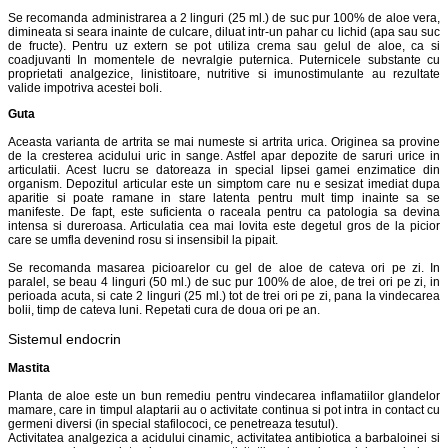
Se recomanda administrarea a 2 linguri (25 ml.) de suc pur 100% de aloe vera,
dimineata si seara inainte de culcare, diluat intr-un pahar cu lichid (apa sau suc
de fructe). Pentru uz extern se pot utiliza crema sau gelul de aloe, ca si
coadjuvanti In momentele de nevralgie puternica. Puternicele substante cu
proprietati analgezice, linistitoare, nutritive si imunostimulante au rezultate
valide impotriva acestei boli.
Guta
Aceasta varianta de artrita se mai numeste si artrita urica. Originea sa provine
de la cresterea acidului uric in sange. Astfel apar depozite de saruri urice in
articulatii. Acest lucru se datoreaza in special lipsei gamei enzimatice din
organism. Depozitul articular este un simptom care nu e sesizat imediat dupa
aparitie si poate ramane in stare latenta pentru mult timp inainte sa se
manifeste. De fapt, este suficienta o raceala pentru ca patologia sa devina
intensa si dureroasa. Articulatia cea mai lovita este degetul gros de la picior
care se umfla devenind rosu si insensibil la pipait.
Se recomanda masarea picioarelor cu gel de aloe de cateva ori pe zi. In
paralel, se beau 4 linguri (50 ml.) de suc pur 100% de aloe, de trei ori pe zi, in
perioada acuta, si cate 2 linguri (25 ml.) tot de trei ori pe zi, pana la vindecarea
bolii, timp de cateva luni. Repetati cura de doua ori pe an.
Sistemul endocrin
Mastita
Planta de aloe este un bun remediu pentru vindecarea inflamatiilor glandelor
mamare, care in timpul alaptarii au o activitate continua si pot intra in contact cu
germeni diversi (in special stafilococi, ce penetreaza tesutul).
Activitatea analgezica a acidului cinamic, activitatea antibiotica a barbaloinei si