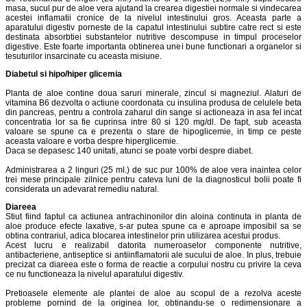
masa, sucul pur de aloe vera ajutand la crearea digestiei normale si vindecarea
acestei inflamatii cronice de la nivelul intestinului gros. Aceasta parte a
aparatului digestiv porneste de la capatul intestinului subtire catre rect si este
destinata absorbtiei substantelor nutritive descompuse in timpul proceselor
digestive. Este foarte importanta obtinerea unei bune functionari a organelor si
tesuturilor insarcinate cu aceasta misiune.
Diabetul si hipo/hiper glicemia
Planta de aloe contine doua saruri minerale, zincul si magneziul. Alaturi de
vitamina B6 dezvolta o actiune coordonata cu insulina produsa de celulele beta
din pancreas, pentru a controla zaharul din sange si actioneaza in asa fel incat
concentratia lor sa fie cuprinsa intre 80 si 120 mg/dl. De fapt, sub aceasta
valoare se spune ca e prezenta o stare de hipoglicemie, in timp ce peste
aceasta valoare e vorba despre hiperglicemie.
Daca se depasesc 140 unitati, atunci se poate vorbi despre diabet.
Administrarea a 2 linguri (25 ml.) de suc pur 100% de aloe vera inaintea celor
trei mese principale zilnice pentru cateva luni de la diagnosticul bolii poate fi
considerata un adevarat remediu natural.
Diareea
Stiut fiind faptul ca actiunea antrachinonilor din aloina continuta in planta de
aloe produce efecte laxative, s-ar putea spune ca e aproape imposibil sa se
obtina contrariul, adica blocarea intestinelor prin utilizarea acestui produs.
Acest lucru e realizabil datorita numeroaselor componente nutritive,
antibacteriene, antiseptice si antiinflamatorii ale sucului de aloe. In plus, trebuie
precizat ca diareea este o forma de reactie a corpului nostru cu privire la ceva
ce nu functioneaza la nivelul aparatului digestiv.
Pretioasele elemente ale plantei de aloe au scopul de a rezolva aceste
probleme pornind de la originea lor, obtinandu-se o redimensionare a