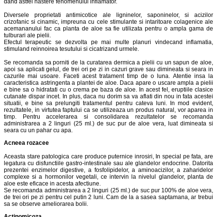
dand astfel nastere fenomenului inflamator.
Diversele proprietati antimicotice ale ligninelor, saponinelor, si acizilor
crizofanic si cinamic, impreuna cu cele stimulante si intaritoare colagenice ale
acemananului fac ca planta de aloe sa fie utilizata pentru o ampla gama de
tulburari ale pielii.
Efectul terapeutic se dezvolta pe mai multe planuri vindecand inflamatia,
stimuland reinnoirea tesutului si cicatrizand urmele.
Se recomanda sa porniti de la curatarea dermica a pielii cu un sapun de aloe,
apoi sa aplicati gelul, de trei ori pe zi in cazuri grave sau dimineata si seara in
cazurile mai usoare. Faceti acest tratament timp de o luna. Atentie insa la
caracteristica astringenta a plantei de aloe. Daca apare o uscare ampla a pielii
e bine sa o hidratati cu o crema pe baza de aloe. In acest fel, eruptiile clasice
cutanate dispar incet. In plus, daca nu dorim sa va aflati din nou in fata acestei
situatii, e bine sa prelungiti tratamentul pentru cateva luni. In mod evident,
rezultatele, in virtutea faptului ca se utilizeaza un produs natural, vor aparea in
timp. Pentru accelerarea si consolidarea rezultatelor se recomanda
administrarea a 2 linguri (25 ml.) de suc pur de aloe vera, luat dimineata si
seara cu un pahar cu apa.
Acneea rozacee
Aceasta stare patologica care produce puternice inrosiri, In special pe fata, are
legatura cu disfunctiile gastro-intestinale sau ale glandelor endocrine. Datorita
prezentei enzimelor digestive, a fosfolipidelor, a aminoacizilor, a zaharidelor
complexe si a hormonilor vegetali, ce intervin la nivelul glandelor, planta de
aloe este eficace in acesta afectiune.
Se recomanda administrarea a 2 linguri (25 ml.) de suc pur 100% de aloe vera,
de trei ori pe zi pentru cel putin 2 luni. Cam de la a sasea saptamana, ar trebui
sa se observe ameliorarea bolii.
Actinomicoza