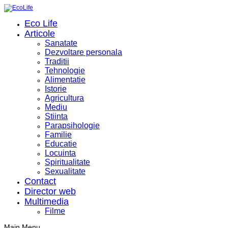
Eco Life
Articole
Sanatate
Dezvoltare personala
Traditii
Tehnologie
Alimentatie
Istorie
Agricultura
Mediu
Stiinta
Parapsihologie
Familie
Educatie
Locuinta
Spiritualitate
Sexualitate
Contact
Director web
Multimedia
Filme
Main Menu