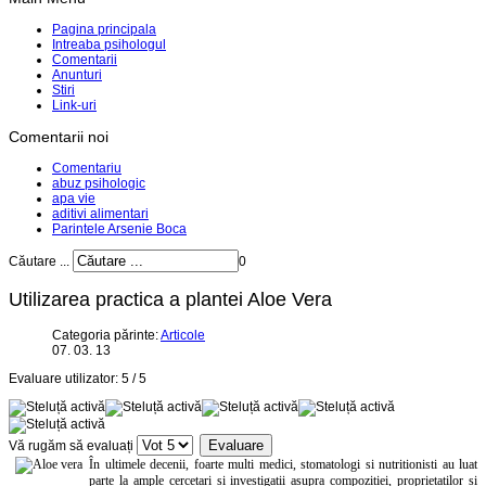
Pagina principala
Intreaba psihologul
Comentarii
Anunturi
Stiri
Link-uri
Comentarii noi
Comentariu
abuz psihologic
apa vie
aditivi alimentari
Parintele Arsenie Boca
Căutare ...
0
Utilizarea practica a plantei Aloe Vera
Categoria părinte:
Articole
07. 03. 13
Evaluare utilizator:
5
/
5
Vă rugăm să evaluați
În ultimele decenii, foarte multi medici, stomatologi si nutritionisti au luat
parte la ample cercetari si investigatii asupra compozitiei, proprietatilor si