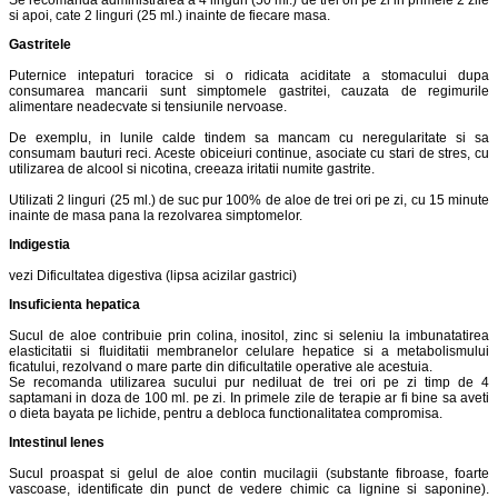
Se recomanda administrarea a 4 linguri (50 ml.) de trei ori pe zi in primele 2 zile
si apoi, cate 2 linguri (25 ml.) inainte de fiecare masa.
Gastritele
Puternice intepaturi toracice si o ridicata aciditate a stomacului dupa
consumarea mancarii sunt simptomele gastritei, cauzata de regimurile
alimentare neadecvate si tensiunile nervoase.
De exemplu, in lunile calde tindem sa mancam cu neregularitate si sa
consumam bauturi reci. Aceste obiceiuri continue, asociate cu stari de stres, cu
utilizarea de alcool si nicotina, creeaza iritatii numite gastrite.
Utilizati 2 linguri (25 ml.) de suc pur 100% de aloe de trei ori pe zi, cu 15 minute
inainte de masa pana la rezolvarea simptomelor.
lndigestia
vezi Dificultatea digestiva (lipsa acizilar gastrici)
Insuficienta hepatica
Sucul de aloe contribuie prin colina, inositol, zinc si seleniu la imbunatatirea
elasticitatii si fluiditatii membranelor celulare hepatice si a metabolismului
ficatului, rezolvand o mare parte din dificultatile operative ale acestuia.
Se recomanda utilizarea sucului pur nediluat de trei ori pe zi timp de 4
saptamani in doza de 100 ml. pe zi. In primele zile de terapie ar fi bine sa aveti
o dieta bayata pe lichide, pentru a debloca functionalitatea compromisa.
Intestinul lenes
Sucul proaspat si gelul de aloe contin mucilagii (substante fibroase, foarte
vascoase, identificate din punct de vedere chimic ca lignine si saponine).