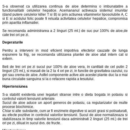
S-a observat ca utilizarea continua de aloe determina o imbunatatire a
functionalitatii celulelor hepatice. Acemananul activeaza sistemul imunitar
(dand putere celulelor killer T si B) si prin actiunea vitaminelor liposolubile A, C
si E si acidului folic poate fi reluata activitatea celulelor hepatice, compromisa
prin aparitia inflamatiei.
Se recomanda administrarea a 2 linguri (25 ml.) de suc pur 100% de aloe,de
cate trei ori pe zi.
Degeraturile
Pentru a interveni in mod eficient impotriva efectelor cauzate de lunga
expunere la frig, se recomanda utilizarea plantei de aloe atat intern cat si
extern.
Beti de trei ori pe zi sucul pur 100% de aloe vera, in cantitati de cel putin 2
linguri (25 ml.), si masati de la 2 la 4 ori pe zi, in functie de gravitatea cazului, cu
gel sau crema de aloe. Astfel componente active ale acestei plante duc la o mai
buna circulatie sanguina si la o refacere rapida a tesutului.
Hipertensiunea
S-a stabilit existenta unei legaturi stranse intre o dieta bogata in potasiu si
controlul valorii tensiunii arteriale.
Sucul de aloe aduce un aport generos de potasiu, ca regularizator de multe
procese biochimice.
Chiar si alte substante, cum ar fi enzimele digestive si acizii grasi si polisaturati,
au efecte pozitive in controlul valorilor tensiunii. Sucul de aloe normalizeaza si
stabilizeaza in timp valorile tensiunii daca administrati 2 linguri (25 ml.) de trei
ori pe zi, diluat in sucul dvs. de fructe.