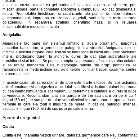
nasului.
In aceste cazuri, masati cu gel partea afectata atat extern cat si intern, prin
miscari usoare, pana la completa absorbtie a compusului. Aplicati dimineata si
seara. Proprietatile linistitoare si cicatrizante ale plantei de aloe datorate
glucomananului, impreuna cu steroizii vegetali, sunt utile in restructurarea
colagenului, in repararea stratului cheratinic nazal si in reluarea
functionalitatilor mucoasei nazale.
Amigdalita
Amigdalele fac parte din sistemul limfatic si apara organismul impotriva
atacurilor bacteriene, a germenilor patogeni si a virusilor. Amigdalita este o
infectie a acestor organe, care tind sa se mareasca in cazul unui atac bacterian
intens, producand dureri la inghitire, dureri de gat, stari suparatoare ale
urechilor si stari febrile. Se poate intampla ca persoana afectata sa aiba cefalee
si sa refuze mancarea. Este o patologie numita "de grup" pentru ca se
raspandeste in medii inchise sau aglomerate, cum ar fi scoli, cazarme, centre
de recreatie etc..
In aceste cazuri utilizarea plantei de aloe este foarte eficace. De fapt, actiunea
antiinflamatoare si analgezica a acidului salicilic si a isobarbaloinei impreuna
cu cea imunostimulanta a acemananului determina o calmare a durerii si duce
la vindecare. Recomandam clatiri si gargare de trei sau patru ori pe zi cu 4
linguri (50 ml.) de suc pur de aloe vera dizolvat intr-un pahar cu apa calda nu
fierbinte in care s-a topit o lingurita de miere. In caz de patologii intense,
asociati 8 linguri (100 ml.) de suc pe zi pe cale interna.
Aparatul urogenital
Cistita
Cistita este inflamatia vezicii urinare, datorata germenilor care i-au contaminat