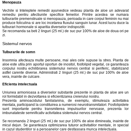
Menopauza
Vechile si Inteleptele remedii ayurvedice vedeau planta de aloe un adevarat
remediu pentru afectiunile specifice femeilor. Printre acestea se numara
tulburarile premenstruale si menopauza, perioada in care corpul feminin nu mai
produce foliculina si are loc incetarea fluxului sanguin lunar. Acest lucru duce la
tulburari hormonale si aparitia diverselor indispozitii.
Se recomanda sa beti 2 linguri (25 ml.) de suc pur 100% de aloe de doua ori pe
zi.
Sistemul nervos
Tulburarile de somn
Insomnia afecteaza multe persoane, mai ales cele supuse la stres. Planta de
aloe este utila prin aportul oportun de inositol, fosfolipid vegetal, ce garanteaza
corpului nostru echilibrarea sistemului nervos central si periferic, stabilizand
astfel carente diverse. Administrati 2 linguri (25 ml.) de suc pur 100% de aloe
vera, inainte de culcare.
Eficienta intelectuala
Uniunea armonioasa a diverselor substante prezente in planta de aloe are un
rol formidabil in dezvoltarea si eficientizarea creierului nostru.
Prezenta aminoacidului fanilalanina, de exemplu, stimuleaza activitatea
mentala, participand la constituirea a numerosi neurotransmitatori. Fosfolipidele
sunt importante pentru transmiterea impulsurilor nervoase, prezenta lor
imbunatateste semnificativ activitatea sistemului nervos central.
Se recomanda 2 linguri (25 ml.) de suc pur 100% de aloe dimineata, inainte de
micul dejun. Se garanteaza optimizarea tuturor activitatilor mentale, in special
in cazul studentilor si a persoanelor care desfasoara munca intelectuala.