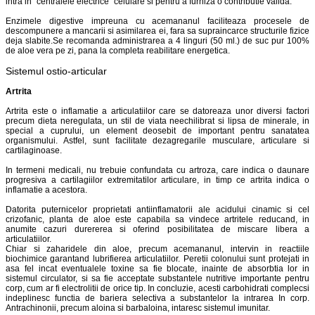
intra in "centralele electrice" celulare si pentru a furniza o contributie valida.
Enzimele digestive impreuna cu acemananul faciliteaza procesele de
descompunere a mancarii si asimilarea ei, fara sa supraincarce structurile fizice
deja slabite.Se recomanda administrarea a 4 linguri (50 ml.) de suc pur 100%
de aloe vera pe zi, pana la completa reabilitare energetica.
Sistemul ostio-articular
Artrita
Artrita este o inflamatie a articulatiilor care se datoreaza unor diversi factori
precum dieta neregulata, un stil de viata neechilibrat si lipsa de minerale, in
special a cuprului, un element deosebit de important pentru sanatatea
organismului. Astfel, sunt facilitate dezagregarile musculare, articulare si
cartilaginoase.
In termeni medicali, nu trebuie confundata cu artroza, care indica o daunare
progresiva a cartilagiilor extremitatilor articulare, in timp ce artrita indica o
inflamatie a acestora.
Datorita puternicelor proprietati antiinflamatorii ale acidului cinamic si cel
crizofanic, planta de aloe este capabila sa vindece artritele reducand, in
anumite cazuri durererea si oferind posibilitatea de miscare libera a
articulatiilor.
Chiar si zaharidele din aloe, precum acemananul, intervin in reactiile
biochimice garantand lubrifierea articulatiilor. Peretii colonului sunt protejati in
asa fel incat eventualele toxine sa fie blocate, inainte de absorbtia lor in
sistemul circulator, si sa fie acceptate substantele nutritive importante pentru
corp, cum ar fi electrolitii de orice tip. In concluzie, acesti carbohidrati complecsi
indeplinesc functia de bariera selectiva a substantelor la intrarea In corp.
Antrachinonii, precum aloina si barbaloina, intaresc sistemul imunitar.