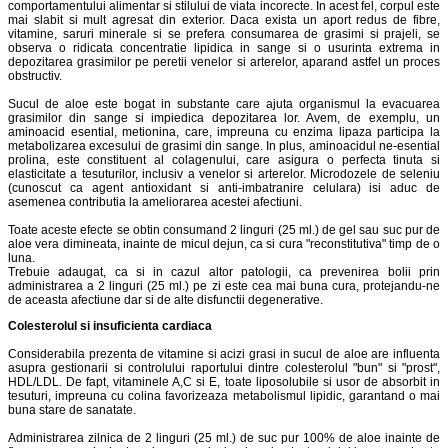
comportamentului alimentar si stilului de viata incorecte. In acest fel, corpul este
mai slabit si mult agresat din exterior. Daca exista un aport redus de fibre,
vitamine, saruri minerale si se prefera consumarea de grasimi si prajeli, se
observa o ridicata concentratie lipidica in sange si o usurinta extrema in
depozitarea grasimilor pe peretii venelor si arterelor, aparand astfel un proces
obstructiv.
Sucul de aloe este bogat in substante care ajuta organismul la evacuarea
grasimilor din sange si impiedica depozitarea lor. Avem, de exemplu, un
aminoacid esential, metionina, care, impreuna cu enzima lipaza participa la
metabolizarea excesului de grasimi din sange. In plus, aminoacidul ne-esential
prolina, este constituent al colagenului, care asigura o perfecta tinuta si
elasticitate a tesuturilor, inclusiv a venelor si arterelor. Microdozele de seleniu
(cunoscut ca agent antioxidant si anti-imbatranire celulara) isi aduc de
asemenea contributia la ameliorarea acestei afectiuni.
Toate aceste efecte se obtin consumand 2 linguri (25 ml.) de gel sau suc pur de
aloe vera dimineata, inainte de micul dejun, ca si cura "reconstitutiva" timp de o
luna.
Trebuie adaugat, ca si in cazul altor patologii, ca prevenirea bolii prin
administrarea a 2 linguri (25 ml.) pe zi este cea mai buna cura, protejandu-ne
de aceasta afectiune dar si de alte disfunctii degenerative.
Colesterolul si insuficienta cardiaca
Considerabila prezenta de vitamine si acizi grasi in sucul de aloe are influenta
asupra gestionarii si controlului raportului dintre colesterolul "bun" si "prost",
HDL/LDL. De fapt, vitaminele A,C si E, toate liposolubile si usor de absorbit in
tesuturi, impreuna cu colina favorizeaza metabolismul lipidic, garantand o mai
buna stare de sanatate.
Administrarea zilnica de 2 linguri (25 ml.) de suc pur 100% de aloe inainte de