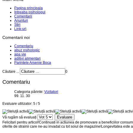
Pagina principala
Intreaba psihologul
Comentarii
Anunturi
Stiri
Link-uri
Comentarii noi
Comentariu
abuz psihologic
apa vie
aditivi alimentari
Parintele Arsenie Boca
Căutare ...
0
Comentariu
Categoria părinte:
Vizitatori
99. 11. 30
Evaluare utilizator:
5
/
5
Vă rugăm să evaluați
Felicitari pentru articol!Continuati in actiunea de promovare a beneficiilor consu
oferite de strainii care ne-au invadat cu tot soiul de magazine!Longevitatea este a