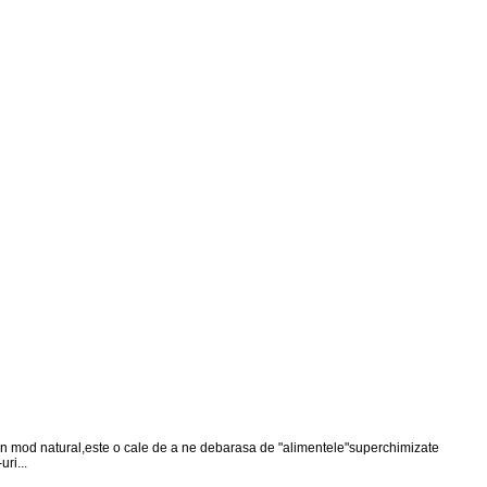
te in mod natural,este o cale de a ne debarasa de "alimentele"superchimizate
ri...