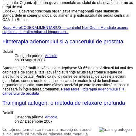
naţionale. Organizaţiile non-guvernamentale au statut de observatori, dar nu au
drept de vot.
Codex-ul a devenit principala organizaţie internaţională care stabileşte
standardele în comerţul global cu alimente şi este găzduit de sediul central al
OAA din Roma.
Read MoreCODEX ALIMENTARIUS — controlul Noii Ordini Mondiale asupra
suplimentelor alimentare si impunerea...
Fitoterapia adenomului si a cancerului de prostata
Detalii
Categoria părinte:
Articole
on 09 August 2007
Aproape toţi bărbaţii cu vârste care depăşesc 60-65 de ani vizitează tot mai des
cabinetele de specialitate, acuzând suferinţe acute sau cronice legate de
afecţiunile prostatei Pentru că nu toţi dintre cei interesaţi de aceste afecţiuni
glandulare cunosc unele detalii necesare de anatomie şi de funcţionare a
organelor implicate, vom face câteva precizări pe care le considerăm absolut
necesare în înţelegerea problemei.
Read MoreFitoterapia adenomului si a
cancerului de prostata
Trainingul autogen, o metoda de relaxare profunda
Detalii
Categoria părinte:
Articole
on 27 Decembrie 2007
Cu toţii suntem din ce în ce mai marcaţi de stresul
zilnic, astfel că nevoia de relaxare este mereu la