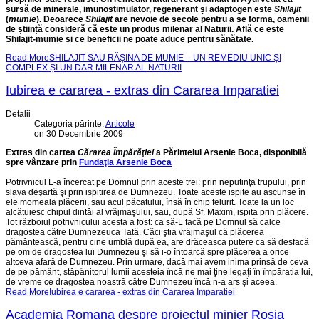
sursă de minerale, imunostimulator, regenerant și adaptogen este
Shilajit
(
mumie
). Deoarece
Shilajit
are nevoie de secole pentru a se forma, oamenii
de știință consideră că este un produs milenar al Naturii. Află ce este
Shilajit-mumie și ce beneficii ne poate aduce pentru sănătate.
Read MoreSHILAJIT SAU RĂȘINA DE MUMIE – UN REMEDIU UNIC ȘI
COMPLEX ȘI UN DAR MILENAR AL NATURII
Iubirea e cararea - extras din Cararea Imparatiei
Detalii
Categoria părinte:
Articole
on 30 Decembrie 2009
Extras din cartea
Cărarea Împărăţiei
a Părintelui Arsenie Boca, disponibilă
spre vânzare prin
Fundaţia Arsenie Boca
Potrivnicul L-a încercat pe Domnul prin aceste trei: prin neputinţa trupului, prin
slava deşartă şi prin ispitirea de Dumnezeu. Toate aceste ispite au ascunse în
ele momeala plăcerii, sau acul păcatului, însă în chip felurit. Toate la un loc
alcătuiesc chipul dintâi al vrăjmaşului, sau, după Sf. Maxim, ispita prin plăcere.
Tot războiul potrivnicului acesta a fost: ca să-L facă pe Domnul să calce
dragostea către Dumnezeuca Tată. Căci ştia vrăjmaşul că plăcerea
pământească, pentru cine umblă după ea, are drăceasca putere ca să desfacă
pe om de dragostea lui Dumnezeu şi să i-o întoarcă spre plăcerea a orice
altceva afară de Dumnezeu. Prin urmare, dacă mai avem inima prinsă de ceva
de pe pământ, stăpânitorul lumii acesteia încă ne mai ţine legaţi în împăratia lui,
de vreme ce dragostea noastră către Dumnezeu încă n-a ars şi aceea.
Read MoreIubirea e cararea - extras din Cararea Imparatiei
Academia Romana despre proiectul minier Rosia