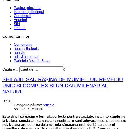
Pagina principala
Intreaba psihologul
Comentarii
Anunturi
Stiri
Link-uri
Comentarii noi
Comentariu
abuz psihologic
apa vie
aditivi alimentari
Parintele Arsenie Boca
Căutare ...
0
SHILAJIT SAU RĂȘINA DE MUMIE – UN REMEDIU
UNIC ȘI COMPLEX ȘI UN DAR MILENAR AL
NATURII
Detalii
Categoria părinte:
Articole
on 10 August 2020
Este dificil să găsim o formulă perfectă pentru sănătate, însă întorcându-ne
la Natură, constatăm că există remedii care sunt adevărate panacee pentru
noi. Natura are puterea de a ne reda sănătatea mult dorită cu ajutorul
propriilor sale resurse. Un remediu natural recomandat în Ayurveda ca