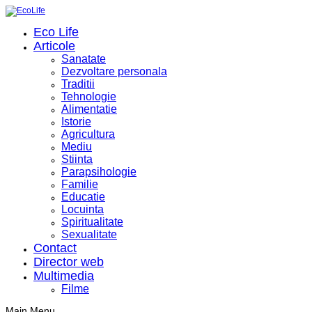
Eco Life
Articole
Sanatate
Dezvoltare personala
Traditii
Tehnologie
Alimentatie
Istorie
Agricultura
Mediu
Stiinta
Parapsihologie
Familie
Educatie
Locuinta
Spiritualitate
Sexualitate
Contact
Director web
Multimedia
Filme
Main Menu