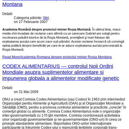
Montana
Detalii
Categoria părinte:
Stiri
on 27 Februarie 2007
Academia Română despre proiectul minier Roşia Montană.
În ultimul timp, mass-
media sînt invadate de reclame care afirmă ca un oarecare Gabriel are soluţii pentru
rezolvarea poluării istorice de la Roşia Montană, promiţând şi mari foloase din
exploatarea aurului care acum
zace sub pământ
. Aceste reclame încearcă să convingă
opinia publică despre beneficiile pe care le-ar aduce exploatarea aurului preconizată la
Roşia
Montană
.
Read MoreAcademia Romana despre proiectul minier Rosia Montana
CODEX ALIMENTARIUS — controlul Noii Ordini
Mondiale asupra suplimentelor alimentare si
impunerea globala a alimentelor modificate genetic
Detalii
on 31 Mai 2009
ONU a creat Comisia Codex Alimentarius (sau Codex) în 1963 prin intermediul
Organizaţiei pentru Alimente şi Agricultură (OAA) şi al Organizaţiei Mondiale a
Sănătăţii (OMS), pentru a promova controlul alimentelor şi practicile „corecte“ în
comerţul global cu alimente. Comisia Codex Alimentarius este o organizaţie
inter-guvernamentală cu 170 ţări membre. Comisia coordonează activitatea
unor organizaţii guvernamentale şi ne-guvernamentale (ONG-uri) în ceea ce
priveşte standardele alimentare. Majoritatea ONG-urilor internaţionale
participante la întrunirile Codex-ului o reprezintă teribilele corporaţii trans-