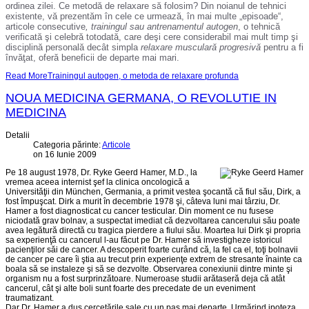
ordinea zilei. Ce metodă de relaxare să folosim? Din noianul de tehnici
existente, vă prezentăm în cele ce urmează, în mai multe „episoade“
,
articole consecutive
, trainingul
sau antrenamentul autogen
, o tehnică
verificată şi celebră totodată, care deşi cere considerabil mai mult timp şi
disciplină personală decât simpla
relaxare musculară progresivă
pentru a fi
învăţat, oferă beneficii de departe mai mari.
Read MoreTrainingul autogen, o metoda de relaxare profunda
NOUA MEDICINA GERMANA, O REVOLUTIE IN
MEDICINA
Detalii
Categoria părinte:
Articole
on 16 Iunie 2009
Pe 18 august 1978, Dr. Ryke Geerd Hamer, M.D., la
vremea aceea internist şef la clinica oncologică a
Universităţii din München, Germania, a primit vestea şocantă că fiul său, Dirk, a
fost împuşcat. Dirk a murit în decembrie 1978 şi, câteva luni mai târziu, Dr.
Hamer a fost diagnosticat cu cancer testicular. Din moment ce nu fusese
niciodată grav bolnav, a suspectat imediat că dezvoltarea cancerului său poate
avea legătură directă cu tragica pierdere a fiului său. Moartea lui Dirk şi propria
sa experienţă cu cancerul l-au făcut pe Dr. Hamer să investigheze istoricul
pacienţilor săi de cancer. A descoperit foarte curând că, la fel ca el, toţi bolnavii
de cancer pe care îi ştia au trecut prin experienţe extrem de stresante înainte ca
boala să se instaleze şi să se dezvolte. Observarea conexiunii dintre minte şi
organism nu a fost surprinzătoare. Numeroase studii arătaseră deja că atât
cancerul, cât şi alte boli sunt foarte des precedate de un eveniment
traumatizant.
Dar Dr. Hamer a dus cercetările sale cu un pas mai departe. Urmărind ipoteza