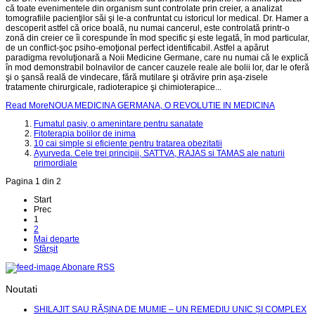
că toate evenimentele din organism sunt controlate prin creier, a analizat
tomografiile pacienţilor săi şi le-a confruntat cu istoricul lor medical. Dr. Hamer a
descoperit astfel că orice boală, nu numai cancerul, este controlată printr-o
zonă din creier ce îi corespunde în mod specific şi este legată, în mod particular,
de un conflict-şoc psiho-emoţional perfect identificabil. Astfel a apărut
paradigma revoluţionară a Noii Medicine Germane, care nu numai că le explică
în mod demonstrabil bolnavilor de cancer cauzele reale ale bolii lor, dar le oferă
şi o şansă reală de vindecare, fără mutilare şi otrăvire prin aşa-zisele
tratamente chirurgicale, radioterapice şi chimioterapice...
Read MoreNOUA MEDICINA GERMANA, O REVOLUTIE IN MEDICINA
Fumatul pasiv, o amenintare pentru sanatate
Fitoterapia bolilor de inima
10 cai simple si eficiente pentru tratarea obezitatii
Ayurveda. Cele trei principii, SATTVA, RAJAS si TAMAS ale naturii
primordiale
Pagina 1 din 2
Start
Prec
1
2
Mai departe
Sfârșit
Abonare RSS
Noutati
SHILAJIT SAU RĂȘINA DE MUMIE – UN REMEDIU UNIC ȘI COMPLEX