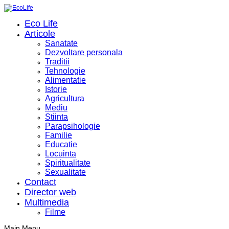
Eco Life
Articole
Sanatate
Dezvoltare personala
Traditii
Tehnologie
Alimentatie
Istorie
Agricultura
Mediu
Stiinta
Parapsihologie
Familie
Educatie
Locuinta
Spiritualitate
Sexualitate
Contact
Director web
Multimedia
Filme
Main Menu