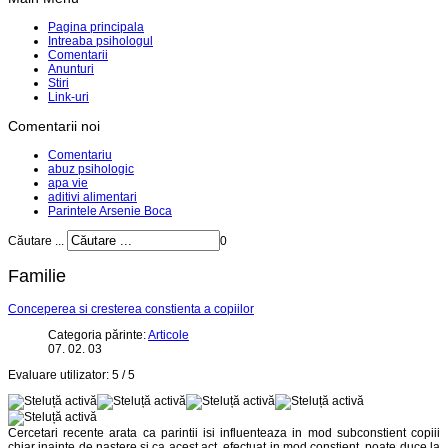
Pagina principala
Intreaba psihologul
Comentarii
Anunturi
Stiri
Link-uri
Comentarii noi
Comentariu
abuz psihologic
apa vie
aditivi alimentari
Parintele Arsenie Boca
Căutare ...
0
Familie
Conceperea si cresterea constienta a copiilor
Categoria părinte:
Articole
07. 02. 03
Evaluare utilizator:
5
/
5
Cercetari recente arata ca parintii isi influenteaza in mod subconstient copiii
chiar inainte de nastere si ca acest act, efectuat in mod constient, poate duce la