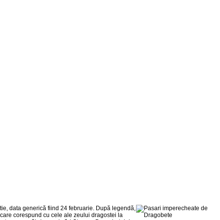
rtie, data generică fiind 24 februarie. După legendă,
i care corespund cu cele ale zeului dragos­tei la