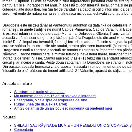
romani, Cupidon. El este sărbătorit în ziua împerecherii păsări­lor care se strâng î
pentru a fi şi ei îndrăgostiţi tot anul. În această zi, considerată, local, prima zi
culegeau alte două flori, roji (un fel de trandafir sălbatic) şi oglici (flori mici gal
surori, vitregite de natură să nu se întâlnească niciodată, echivala cu o faptă bu
Dragobete este un zeu tânăr al Panteonului autohton cu dată fixă de celebrare în ace
româneşti. în unele tradiţii este numit Cap de Primăvară, Cap de Vară, fiu al Babe
Eros, zeul iubirii în mitologia greacă (Muntenia, Dobrogea, Oltenia, Transilvania).
această zi rămâneau stinghere şi fără pui până la Dragobetele din anul viitor. Asemă
fetele! Dacă timpul era favorabil, fetele şi feciorii se adunau în cete şi ieşeau la
care se spălau în anumite zile ale anului, pentru păstrarea frumuseţii (Muntenia, 
Dragostea curată a tinerilor, asociată de români cu ciripitul şi împerecherea păsăr
Năvalnicul, fecior frumos care ia minţile fetelor şi nevestelor tinere, motiv pentr
îndrăgită de tineri, Vlasie. Sfântul mucenic Vlasie (11 febr.) din calendarul ortodox
ciocul şi ar în­cepe a cânta. Peste două săptămâni, la Dragobete, se strâng în stolur
Din păcate, această frumoasă zi a dragostei, născută în timpuri imemoriale pe pământ
înlocuită de o sărbătoare de import artificială, Sf. Valentin, apărută de câţiva ani p
Articole similare
Satisfactia sexuala si sanatatea
Ma numesc Ioana, am 15 ani si as avea o intrebare
Eneagrama, o cale spre descoperirea de sine
Rugaciunea (de dr. Alexis Carrel)
Am 23 de ani si de un an locuiesc impreuna cu prietenul meu
Noutati
SHILAJIT SAU RĂȘINA DE MUMIE – UN REMEDIU UNIC ȘI COMPLEX Ș
Comentariu