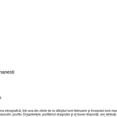
omanesti
etnografică, într-una din zilele de la sfârşitul lunii februarie şi începutul lunii ma
asculin, pozitiv. Dragobetele, purtătorul dragostei şi al bunei dispoziţii, are atribuţi