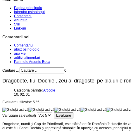
Pagina principala
Intreaba psihologul
Comentarii
Anunturi
Stiri
Link-uri
Comentarii noi
Comentariu
abuz psihologic
apa vie
aditivi alimentari
Parintele Arsenie Boca
Căutare ...
0
Dragobete, fiul Dochiei, zeu al dragostei pe plaiurile r
Categoria părinte:
Articole
10. 02. 01
Evaluare utilizator:
5
/
5
Vă rugăm să evaluați
Dragobete, numit şi Cap de Primăvară, este sărbătorit în România în funcţie de zona 
el este fiul Babei Dochia şi reprezintă simbolic, în opoziţie cu aceasta, principiul m