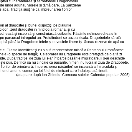
i aşteptau cu nerăbdarea şi sărbătoreau Dragobetelui
âmp, de unde adunau viorele şi tămâioare. La Sânziene
pe apă. Tradiţia susţine că împreu­narea florilor
n al dragostei şi bunei dispoziţii pe plaiurile
pidon, zeul dragostei în mitologia romană, şi cu
perechează şi încep să-şi construiască cuiburile. Păsările neîmperecheate în
ţi pe parcursul întregului an. Pretutindeni se auzea zicala: Dragobetele sărută
etopită până la Dragobete fetele şi nevestele tinere îşi făceau rezerve de apă cu
le. El este identificat şi cu o altă reprezentare mitică a Panteo­nului românesc,
mele (o specie de ferigă). Celebrarea lui Dragobete este prefaţată de o altă zi
ide. După tradiţie, de ziua lui s-ar întoarce păsările migratoare, li s-ar deschide
eşte puii. De frică să nu ciricăie ca păsările, nimeni nu lucra în ziua de Dragobete.
l florilor de primăvară, împerecherea păsărilor) se încearcă a fi maculată şi
iul unui anume comerţ cu tot felul de nimicuri care înduioşează tinerii.
(adaptare după Ion Ghinoiu, Comoara satelor. Calendar popular, 2005)