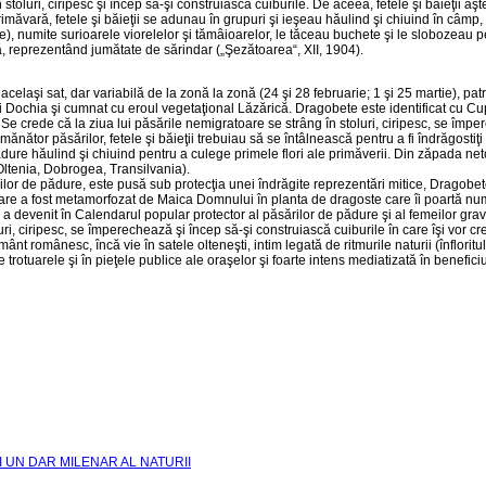
n stoluri, ciripesc şi încep să-şi constru­iască cuiburile. De aceea, fetele şi băieţi
 de primăvară, fetele şi băieţii se adunau în grupuri şi ieşeau hăulind şi chiuind în c
bene), nu­mite surioarele viorelelor şi tămâioarelor, le tăceau bu­chete şi le slobozeau 
nă, reprezentând jumătate de sărindar („Şezătoarea“, XII, 1904).
laşi sat, dar variabilă de la zonă la zonă (24 şi 28 februarie; 1 şi 25 martie), patro
i Dochia şi cumnat cu eroul vegetaţional Lăzărică. Dragobete este identificat cu Cu
 Se crede că la ziua lui păsările nemigratoare se strâng în sto­luri, ciripesc, se îm
nător păsărilor, fetele şi băieţii trebuiau să se întâl­nească pentru a fi îndrăgosti
 pădure hăulind şi chiuind pentru a culege primele flori ale primăverii. Din zăpada n
Oltenia, Dobrogea, Transilvania).
ilor de pădure, este pusă sub protecţia unei îndrăgite reprezentări mitice, Dragobete
u care a fost meta­morfozat de Maica Domnului în planta de dragoste care îi poartă nu
 a devenit în Calendarul popular protector al păsă­rilor de pădure şi al femeilor grav
i, ciripesc, se împerechează şi încep să-şi con­struiască cuiburile în care îşi vor cr
 românesc, încă vie în satele olteneşti, intim legată de ritmurile naturii (înfloritu
e tro­tuarele şi în pieţele publice ale oraşelor şi foarte intens mediatizată în benefic
I UN DAR MILENAR AL NATURII