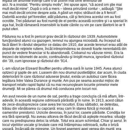
legată de anumite esenţe care s-ar potrivi mai bine terenului de
aici. N-a insistat. “Pentru simplu motiv”, îmi spuse apoi, “că acest om ştie mai
mult decât mine“. După o oră a mers – ideea prinzând contur -, adăugă: “Ştie
mai mult decât oricine despre asta. A găsit un mjloc strălucit de a fi fericit“.
Datorită acestui şef forestier, atât pădurea, cât şi fericirea acestui om au fost
ocrotite. Trei pădurari au fost numiţi de el pentru această ocrotire şi i-a speriat în
aşa hal, încât rămaseră insensibili la toate cănile cu vin pe care tăietorii le-ar fi
putut oferi.
Pădurea nu a fost în pericol grav decât în războiul din 1939. Automobilele
funcţionând atunci cu gazogen, lemnul nu ajungea niciodată. Au început să
facă tăieri în rândul stejarilor ce datau din 1910, dar aceste terenuri erau atât de
departe de reţelele rutiere, încât intreprinderea se dovedi foarte nerentabilă din
punct de vedere financiar si fu abandonată. Ciobanul nu văzuse nimic. Era la
treizeci de kilometri de acolo, continuându-şi liniştit munca, ignorând războiul
din ’39, cum ignorase şi războiul din ‘914.
L-am văzut pe Elzeard Bouffier pentru ultima oară în iunie 1945. Avea atunci
optzeci şi şapte de ani. Luasem din nou drumul pustietăţilor, dar acum, în ciuda
deteriorării în care războiul adusese ţinutul, exista un autobuz care făcea
legătura între Valea Durance şi munte. Am pus pe seama acestui mijloc de
transport relativ rapid faptul că nu mai recunoşteam locurile primelor mele
drumeţii. Mi se părea că drumul mă conducea prin locuri noi.
Am avut nevoie de un nume de sat, pentru a trage concluzia că mă aflam, într-
adevăr, în această regiune odinioară părăsită şi în ruine. În 1913, acest cătun
de zece-douăsprezece case avea trei locuitori. Erau sălbatici, se detestau,
trăiau din vânătoarea cu capcană: erau cam în starea fizică şi morală a
oamenilor preistorici. Urzicile devorau, în jurul lor, casele părăsite. Condiţia lor
era fără speranţă. Nu aveau altceva de făcut decât să aştepte moartea: situaţie
care nu predispunea deloc la virtute. Totul era acum schimbat. Chiar şi aerul. În
locul vijeliilor uscate şi brutale care mă întâmpinau odinioară, sufla o briză
uşoară, încărcată de miresme. Un foşnet asemeni apei venea din munţi: era