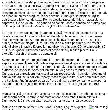
absolută încât, spre sfârşitul vieţii, pierduse obişnuinţa de a vorbi. Sau, poate,
nu-i mai vedea rostul? În 1933, a primit vizita unui silvicultor înmărmurit. Acest
funcţionar i-a ordonat să nu facă foc afară, de teamă să nu pună în pericol
creşterea acestei păduri naturale. Era pentru prima dată, îi spuse acest om naiv,
că o pădure creştea singură. În acea vreme, el mergea să planteze fagi la
doisprezece kilometri de casă. Pentru a evita traseul du-întors – avea atunci
şaptezeci şi cinci de ani -, se gândea să construiască o cabană de piatră chiar
pe locul plantaţiilor sale. Ceea ce a şi făcut în anul următor.
În 1935, o adevărată delegaţie administrativă a venit să examineze pădurea
naturală: un înalt funcţionar silvic, un deputat şi tehnicieni. Se pronunţaseră
multe cuvinte inutile. S-a hotărât să se facă ceva şi, din fericire, nu s-a făcut
nimic, în afară de singurul lucru util: acela de a pune pădurea sub protecţia
satului şi de a interzice tăierea lemnului pentru cărbune. Căci era imposibil să
nu fii subjugat de frumuseţea acestor copaci tineri, în plină putere. Ea îşi
exercită vraja chiar şi asupra deputatului.
Aveam un prieten printre şefii forestieri, care făcea parte din delegaţie. I-am
explicat misterul. Într-una din zilele săptămânii următoare am pornit în căutarea
lui Elzeard Bouffier. L-am găsit lucrând la douăzeci de kilometri de locul în care
avusese loc inspecţia. Acest şef forestier nu degeaba era prietenul meu.
Cunoştea valoarea lucrurilor. A ştiut să păstreze secretul. I-am oferit ciobanului
câteva ouă aduse în dar. Am împărţit masa frugală în trei şi am petrecut câteva
ore contemplând în tăcere peisajul. Partea dinspre care veneam era acoperită
cu copaci înalţi de şase-opt metri. Îmi aminteam aspectul ţinutului în 1913:
pustiu …
Munca liniştită şi ritmică, frugalitatea meselor şi, mai ales, seninătatea sufletului,
îi dăduseră acestui bătrân o sănătate aproape solemnă. Era un atlet al lui
Dumnezeu. Mă întrebam câte hectare va mai acoperi încă de copaci?
Înainte de a pleca, prietenul meu dădu doar o singură sugestie,