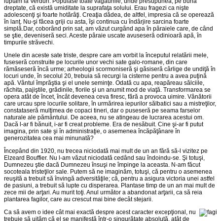
luptam la Verdun. Populase toate văgăunile, unde presupunea, pe bună
dreptate, că există umiditate la suprafaţa solului. Erau fragezi ca nişte
adolescenţi şi foarte hotărâţi. Creaţia dădea, de altfel, impresia că se operează
în lanţ. Nu-şi făcea griji cu asta, îşi continua cu îndârjire sarcina foarte
simplă.Dar, coborând prin sat, am văzut curgând apa în pâraiele care, de când
se ştie, deveniseră seci. Aceste pâraie uscate avuseseră odinioară apă, în
timpurile străvechi.
Unele din aceste sate triste, despre care am vorbit la începutul relatării mele,
fuseseră construite pe locurile unor vechi sate galo-romane, din care
rămăseseră încă urme; arheologii scormoniseră şi găsiseră cârlige de undiţă în
locuri unde, în secolul 20, trebuia să recurgi la cisterne pentru a avea puţină
apă. Vântul împrăştia şi el unele seminţe. Odată cu apa, reapăreau sălciile,
răchita, pajiştile, grădinile, florile şi un anumit mod de viaţă. Transformarea se
opera atât de încet, încât devenea ceva firesc, fără a provoca uimire. Vânătorii
care urcau spre locurile solitare, în urmărirea iepurilor sălbatici sau a mistreţilor,
constataseră mulţimea de copaci tineri, dar o puseseră pe seama farselor
naturale ale pământului. De aceea, nu se atingeau de lucrarea acestui om.
Dacă l-ar fi bănuit, i-ar fi creat probleme. Era de nesăbuit. Cine şi-ar fi putut
imagina, prin sate şi în administraţie, o asemenea încăpăţânare în
generozitatea cea mai minunată?
Începând din 1920, nu trecea niciodată mai mult de un an fără să-l vizitez pe
Elzeard Bouffier. Nu l-am văzut niciodată cedând sau îndoindu-se. Şi totuşi,
Dumnezeu ştie dacă Dumnezeu însuşi ne împinge la aceasta. N-am făcut
socoteala tristeţilor sale. Putem să ne imaginăm, totuşi, că pentru o asemenea
reuşită a trebuit să învingă adversităţile; că, pentru a asigura victoria unei astfel
de pasiuni, a trebuit să lupte cu disperarea. Plantase timp de un an mai mult de
zece mii de arţari. Au murit toţi. Anul următor a abandonat arţarii, ca să reia
plantarea fagilor, care au crescut mai bine decât stejarii.
Ca să avem o idee cât mai exactă despre acest caracter excepţional, nu
trebuie să uităm că el se manifestă într-o singurătate absolută, atât de