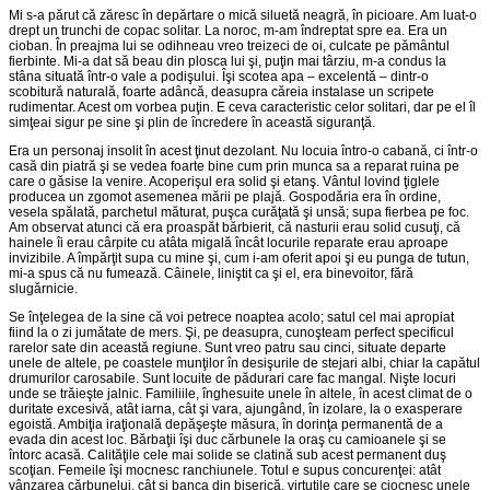
Mi s-a părut că zăresc în depărtare o mică siluetă neagră, în picioare. Am luat-o
drept un trunchi de copac solitar. La noroc, m-am îndreptat spre ea. Era un
cioban. În preajma lui se odihneau vreo treizeci de oi, culcate pe pământul
fierbinte. Mi-a dat să beau din plosca lui şi, puţin mai târziu, m-a condus la
stâna situată într-o vale a podişului. Îşi scotea apa – excelentă – dintr-o
scobitură naturală, foarte adâncă, deasupra căreia instalase un scripete
rudimentar. Acest om vorbea puţin. E ceva caracteristic celor solitari, dar pe el îl
simţeai sigur pe sine şi plin de încredere în această siguranţă.
Era un personaj insolit în acest ţinut dezolant. Nu locuia întro-o cabană, ci într-o
casă din piatră şi se vedea foarte bine cum prin munca sa a reparat ruina pe
care o găsise la venire. Acoperişul era solid şi etanş. Vântul lovind ţiglele
producea un zgomot asemenea mării pe plajă. Gospodăria era în ordine,
vesela spălată, parchetul măturat, puşca curăţată şi unsă; supa fierbea pe foc.
Am observat atunci că era proaspăt bărbierit, că nasturii erau solid cusuţi, că
hainele îi erau cârpite cu atâta migală încât locurile reparate erau aproape
invizibile. A împărţit supa cu mine şi, cum i-am oferit apoi şi eu punga de tutun,
mi-a spus că nu fumează. Câinele, liniştit ca şi el, era binevoitor, fără
slugărnicie.
Se înţelegea de la sine că voi petrece noaptea acolo; satul cel mai apropiat
fiind la o zi jumătate de mers. Şi, pe deasupra, cunoşteam perfect specificul
rarelor sate din această regiune. Sunt vreo patru sau cinci, situate departe
unele de altele, pe coastele munţilor în desişurile de stejari albi, chiar la capătul
drumurilor carosabile. Sunt locuite de pădurari care fac mangal. Nişte locuri
unde se trăieşte jalnic. Familiile, înghesuite unele în altele, în acest climat de o
duritate excesivă, atât iarna, cât şi vara, ajungând, în izolare, la o exasperare
egoistă. Ambiţia iraţională depăşeşte măsura, în dorinţa permanentă de a
evada din acest loc. Bărbaţii îşi duc cărbunele la oraş cu camioanele şi se
întorc acasă. Calităţile cele mai solide se clatină sub acest permanent duş
scoţian. Femeile îşi mocnesc ranchiunele. Totul e supus concurenţei: atât
vânzarea cărbunelui, cât şi banca din biserică, virtuţile care se ciocnesc unele