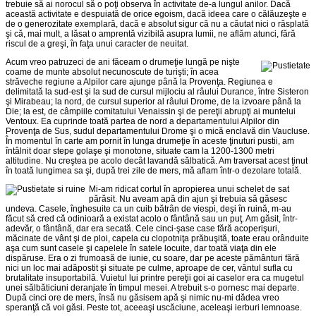
trebuie să ai norocul să o poţi observa în activitate de-a lungul anilor. Dacă
această activitate e despuiată de orice egoism, dacă ideea care o călăuzeşte e
de o generozitate exemplară, dacă e absolut sigur că nu a căutat nici o răsplată
şi că, mai mult, a lăsat o amprentă vizibilă asupra lumii, ne aflăm atunci, fără
riscul de a greşi, în faţa unui caracter de neuitat.
Acum vreo patruzeci de ani făceam o drumeţie lungă pe nişte
coame de munte absolut necunoscute de turişti; în acea
străveche regiune a Alpilor care ajunge până la Provenţa. Regiunea e
delimitată la sud-est şi la sud de cursul mijlociu al râului Durance, între Sisteron
şi Mirabeau; la nord, de cursul superior al râului Drome, de la izvoare până la
Die; la est, de câmpiile comitatului Venaissin şi de pereţii abrupţi ai muntelui
Ventoux. Ea cuprinde toată partea de nord a departamentului Alpilor din
Provenţa de Sus, sudul departamentului Drome şi o mică enclavă din Vaucluse.
În momentul în carte am pornit în lunga drumeţie în aceste ţinuturi pustii, am
întâlnit doar stepe golaşe şi monotone, situate cam la 1200-1300 metri
altitudine. Nu creştea pe acolo decât lavandă sălbatică. Am traversat acest ţinut
în toată lungimea sa şi, după trei zile de mers, mă aflam într-o dezolare totală.
Mi-am ridicat cortul în apropierea unui schelet de sat
părăsit. Nu aveam apă din ajun şi trebuia să găsesc
undeva. Casele, înghesuite ca un cuib bătrân de viespi, deşi în ruină, m-au
făcut să cred că odinioară a existat acolo o fântână sau un puţ. Am găsit, într-
adevăr, o fântână, dar era secată. Cele cinci-şase case fără acoperişuri,
măcinate de vânt şi de ploi, capela cu clopotniţa prăbuşită, toate erau orânduite
aşa cum sunt casele şi capelele în satele locuite, dar toată viaţa din ele
dispăruse. Era o zi frumoasă de iunie, cu soare, dar pe aceste pământuri fără
nici un loc mai adăpostit şi situate pe culme, aproape de cer, vântul sufla cu
brutalitate insuportabilă. Vuietul lui printre pereţii goi ai caselor era ca mugetul
unei sălbăticiuni deranjate în timpul mesei. A trebuit s-o pornesc mai departe.
După cinci ore de mers, însă nu găsisem apă şi nimic nu-mi dădea vreo
speranţă că voi găsi. Peste tot, aceeaşi uscăciune, aceleaşi ierburi lemnoase.