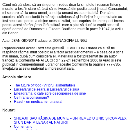
Când mă gândesc că un singur om, redus doar la simplele-i resurse fizice şi
morale, a fost în stare să facă să se ivească din pustiu acest ţinut al Canaanului,
mi se pare că, la urma urmei, condiţia umană este admirabilă. Dar când
socotesc câtă constanţă în măreţie sufletească şi îndârjire în generozitate au
fost necesare pentru a obţine acest rezultat, sunt cuprins de un respect imens
pentru acest bătrân ţăran fără cultură, care a ştiut să ducă la capăt această
operă demnă de Dumnezeu. Elzeard Bouffier a murit în pace în1947, la azilul
din Banon.
Autor JEAN GIONO/ Traducere: DOINA SOFIA LUNGU
Reproducerea acestui text este gratuită. JEAN GIONO dorea ca el să fie
răspândit cât mai mult posibil: el a făcut acest dar omenirii – e ceea ce a scris
mai uman, după cum considera el. Materialul a fost prezentat de un autor
francez la Conferinţa ANATECOR din 22-24 septembrie 2006 la Arad şi este
publicat în Compendiumul lucrărilor acestei Conferinţe la paginile 777-785.
Învăţătura acestui material a impresionat sala.
Articole similare
The future of food (Viitorul alimentatiei)
Luceafarul de seara si Luceafarul de ziua
Eneagrama, o cale spre descoperirea de sine
Ce hrana consumam?
Rasul - un medicament natural
Noutati
SHILAJIT SAU RĂȘINA DE MUMIE – UN REMEDIU UNIC ȘI COMPLEX
ȘI UN DAR MILENAR AL NATURII
Comentariu