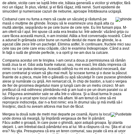
de altele, viciile care se luptă între ele, bătaia generală a viciilor şi virtuţilor, fără
nici un răgaz. În plus, vântul, şi el fără răgaz, irită nervii. Sunt epidemii de
sinucideri şi numeroase cazuri de nebunie, aproape întotdeauna ucigaşă.
Ciobanul care nu fuma a mers să caute un săculeţ şi răsturnă pe
masă o mulţime de ghinde. Începu să le examineze una după alta cu
multă atenţie, separându-le pe cele bune de cele rele. Eu îmi fumam pipa. M-
am oferit să-l ajut. Îmi spuse că asta era treaba lui. Într-adevăr: văzând grija cu
care făcea această muncă, n-am insistat. Atâta a fost conversaţia noastră. Când
a adunat în grămada celor bune un număr destul de mare de ghinde, le-a
aşezat câte zece într-un pacheţel. Elimina astfel, în continuare, fructele mici sau
cele sau pe cele care erau crăpate, căci le examina îndeaproape. Când a avut
în faţă o sută de ghinde perfecte, s-a oprit şi ne-am dus la culcare.
Compania acestui om te liniştea. I-am cerut a doua zi permisiunea să rămân
toată ziua la el. Găsi asta foarte natural, sau, mai exact, îmi dădu impresia că
nimic nu l-ar putea deranja. Această odihnă nu-mi era absolut necesară, dar
eram contrariat şi voiam să ştiu mai mult. Îşi scoase turma şi o duse la păscut.
Înainte de a pleca, muie într-o găleată cu apă săculeţul în care pusese ghindele
alese şi numărate cu grijă. Am remarcat că, în chip de baston, a luat o vergea
de fier de grosimea degetului mare şi lungă cam de un metru cinzeci. M-am
prefăcut că mă odihnesc plimbându-mă şi am luat-o pe un drum paralel cu al
lui. Păşunea animalelor sale se afla într-o vâlcea. Şi-a lăsat turma în paza
câinelui şi a urcat spre locul unde mă aflam. M-am temut că vine să-mi
reproşeze indiscreţia, dar n-a fost nimic: era în drumul său şi mă invită să-l
însoţesc, dacă nu aveam altceva mai bun de făcut.
Mergea la două sute de metri mai departe pe coamă. Ajuns la locul
unde dorea să meargă, îşi împlântă vergeaua de fier în pământ.
Făcu astfel o groapă, în care puse o ghindă, apoi astupă groapa. Îşi planta
stejarii. L-am întrebat dacă pământul era al lui. Mi-a răspuns că nu. Ştia el al cui
era? Nu ştia. Presupunea că era un teren comunal, sau poate că era al unor