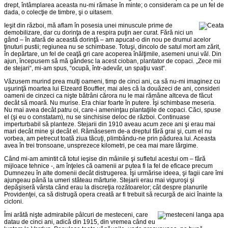
drept, întâmplarea aceasta nu-mi rămase în minte; o consideram ca pe un fel de
dada, o colecţie de timbre, şi o uitasem.
Ieşit din război, mă aflam în posesia unei minuscule prime de
demobilizare, dar cu dorinţa de a respira puţin aer curat. Fără nici un
gând – în afară de această dorinţă – am apucat-o din nou pe drumul acelor
ţinuturi pustii; regiunea nu se schimbase. Totuşi, dincolo de satul mort am zărit,
în depărtare, un fel de ceaţă gri care acoperea înălţimile, asemeni unui văl. Din
ajun, începusem să mă gândesc la acest cioban, plantator de copaci. „Zece mii
de stejari“, mi-am spus, “ocupă, într-adevăr, un spaţiu vast“.
Văzusem murind prea mulţi oameni, timp de cinci ani, ca să nu-mi imaginez cu
uşurinţă moartea lui Elzeard Bouffier, mai ales că la douăzeci de ani, consideri
oameni de cinzeci ca nişte bătrâni cărora nu le mai rămâne altceva de făcut
decât să moară. Nu murise. Era chiar foarte în putere. Îşi schimbase meseria.
Nu mai avea decât patru oi, care-i ameninţau plantaţiile de copaci. Căci, spuse
el (şi eu o constatam), nu se sinchisise deloc de război. Continuase
imperturbabil să planteze. Stejarii din 1910 aveau acum zece ani şi erau mai
mari decât mine şi decât el. Rămăsesem de-a dreptul fără grai şi, cum el nu
vorbea, am petrecut toată ziua tăcuţi, plimbându-ne prin pădurea lui. Aceasta
avea în trei tronsoane, unsprezece kilometri, pe cea mai mare lărgime.
Când mi-am amintit că totul ieşise din mâinile şi sufletul acestui om – fără
mijloace tehnice -, am înţeles că oamenii ar putea fi la fel de eficace precum
Dumnezeu în alte domenii decât distrugerea. Îşi urmărise ideea, şi fagii care îmi
ajungeau până la umeri stăteau mărturie. Stejarii erau mai viguroşi şi
depăşiseră vârsta când erau la discreţia rozătoarelor; cât despre planurile
Providenţei, ca să distrugă opera creată ar fi trebuit să recurgă de aici înainte la
cicloni.
Îmi arătă nişte admirabile pâlcuri de mesteceni, care
datau de cinci ani, adică din 1915, din vremea când eu