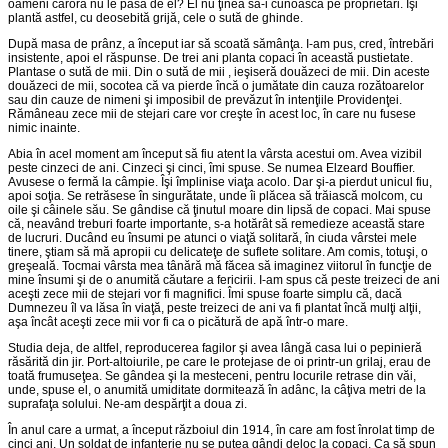
oameni cărora nu le păsa de el? El nu ţinea să-i cunoască pe proprietari. Îşi
plantă astfel, cu deosebită grijă, cele o sută de ghinde.
După masa de prânz, a început iar să scoată sămânţa. I-am pus, cred, întrebări
insistente, apoi el răspunse. De trei ani planta copaci în această pustietate.
Plantase o sută de mii. Din o sută de mii , ieşiseră douăzeci de mii. Din aceste
douăzeci de mii, socotea că va pierde încă o jumătate din cauza rozătoarelor
sau din cauze de nimeni şi imposibil de prevăzut în intenţiile Providenţei.
Rămâneau zece mii de stejari care vor creşte în acest loc, în care nu fusese
nimic inainte.
Abia în acel moment am început să fiu atent la vârsta acestui om. Avea vizibil
peste cinzeci de ani. Cinzeci şi cinci, îmi spuse. Se numea Elzeard Bouffier.
Avusese o fermă la câmpie. Îşi împlinise viaţa acolo. Dar şi-a pierdut unicul fiu,
apoi soţia. Se retrăsese în singurătate, unde îi plăcea să trăiască molcom, cu
oile şi câinele său. Se gândise că ţinutul moare din lipsă de copaci. Mai spuse
că, neavând treburi foarte importante, s-a hotărât să remedieze această stare
de lucruri. Ducând eu însumi pe atunci o viaţă solitară, în ciuda vârstei mele
tinere, ştiam să mă apropii cu delicateţe de suflete solitare. Am comis, totuşi, o
greşeală. Tocmai vârsta mea tânără mă făcea să imaginez viitorul în funcţie de
mine însumi şi de o anumită căutare a fericirii. I-am spus că peste treizeci de ani
aceşti zece mii de stejari vor fi magnifici. Îmi spuse foarte simplu că, dacă
Dumnezeu îl va lăsa în viaţă, peste treizeci de ani va fi plantat încă mulţi alţii,
aşa încât aceşti zece mii vor fi ca o picătură de apă într-o mare.
Studia deja, de altfel, reproducerea fagilor şi avea lângă casa lui o pepinieră
răsărită din jir. Port-altoiurile, pe care le protejase de oi printr-un grilaj, erau de
toată frumuseţea. Se gândea şi la mesteceni, pentru locurile retrase din văi,
unde, spuse el, o anumită umiditate dormitează în adânc, la câţiva metri de la
suprafaţa solului. Ne-am despărţit a doua zi.
În anul care a urmat, a început războiul din 1914, în care am fost înrolat timp de
cinci ani. Un soldat de infanterie nu se putea gândi deloc la copaci. Ca să spun