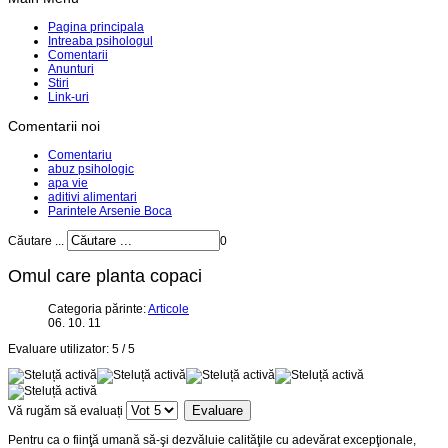
Pagina principala
Intreaba psihologul
Comentarii
Anunturi
Stiri
Link-uri
Comentarii noi
Comentariu
abuz psihologic
apa vie
aditivi alimentari
Parintele Arsenie Boca
Căutare ...
0
Omul care planta copaci
Categoria părinte:
Articole
06. 10. 11
Evaluare utilizator:
5
/
5
Vă rugăm să evaluați
Pentru ca o fiinţă umană să-şi dezvăluie calităţile cu adevărat excepţionale,