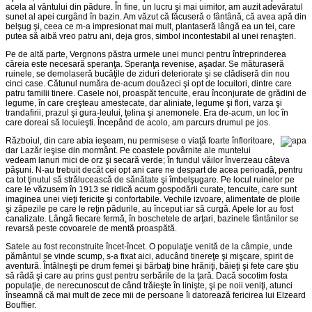
acela al vântului din pădure. În fine, un lucru şi mai uimitor, am auzit adevăratul
sunet al apei curgând în bazin. Am văzut că făcuseră o fântână, că avea apă din
belşug şi, ceea ce m-a impresionat mai mult, plantaseră lângă ea un tei, care
putea să aibă vreo patru ani, deja gros, simbol incontestabil al unei renaşteri.
Pe de altă parte, Vergnons păstra urmele unei munci pentru întreprinderea
căreia este necesară speranţa. Speranţa revenise, aşadar. Se măturaseră
ruinele, se demolaseră bucăţile de ziduri deteriorate şi se clădiseră din nou
cinci case. Cătunul număra de-acum douăzeci şi opt de locuitori, dintre care
patru familii tinere. Casele noi, proaspăt tencuite, erau înconjurate de grădini de
legume, în care creşteau amestecate, dar aliniate, legume şi flori, varza şi
trandafirii, prazul şi gura-leului, ţelina şi anemonele. Era de-acum, un loc în
care doreai să locuieşti. Începând de acolo, am parcurs drumul pe jos.
Războiul, din care abia ieşeam, nu permisese o viaţă foarte înfloritoare,
dar Lazăr ieşise din mormânt. Pe coastele povârnite ale muntelui
vedeam lanuri mici de orz şi secară verde; în fundul văilor înverzeau câteva
păşuni. N-au trebuit decât cei opt ani care ne despart de acea perioadă, pentru
ca tot ţinutul să strălucească de sănătate şi îmbelşugare. Pe locul ruinelor pe
care le văzusem în 1913 se ridică acum gospodării curate, tencuite, care sunt
imaginea unei vieţi fericite şi confortabile. Vechile izvoare, alimentate de ploile
şi zăpezile pe care le reţin pădurile, au început iar să curgă. Apele lor au fost
canalizate. Lângă fiecare fermă, în boschetele de arţari, bazinele fântânilor se
revarsă peste covoarele de mentă proaspătă.
Satele au fost reconstruite încet-încet. O populaţie venită de la câmpie, unde
pământul se vinde scump, s-a fixat aici, aducând tinereţe şi mişcare, spirit de
aventură. Întâlneşti pe drum femei şi bărbaţi bine hrăniţi, băieţi şi fete care ştiu
să râdă şi care au prins gust pentru serbările de la ţară. Dacă socotim fosta
populaţie, de nerecunoscut de când trăieşte în linişte, şi pe noii veniţi, atunci
înseamnă că mai mult de zece mii de persoane îi datorează fericirea lui Elzeard
Bouffier.