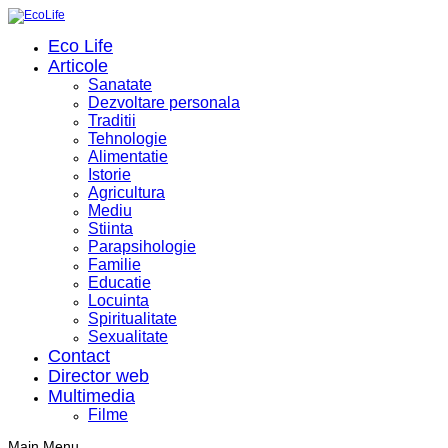
Eco Life
Articole
Sanatate
Dezvoltare personala
Traditii
Tehnologie
Alimentatie
Istorie
Agricultura
Mediu
Stiinta
Parapsihologie
Familie
Educatie
Locuinta
Spiritualitate
Sexualitate
Contact
Director web
Multimedia
Filme
Main Menu