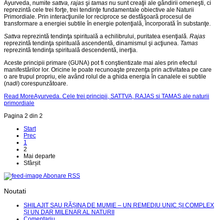
Ayurveda,
numite
sattva, rajas
şi
tamas
nu sunt creaţii ale gândirii omeneşti, ci
reprezintă cele trei forţe, trei tendinţe fundamentale obiective ale Naturii
Primordiale. Prin inter­acţiunile lor reciproce se desfăşoară procesul de
transformare a energiei subtile în energie potenţială, încorporată în substanţe.
Sattva
reprezintă tendinţa spirituală a echilibrului, puritatea esenţială.
Rajas
reprezintă tendinţa spirituală ascendentă, dinamismul şi acţiunea.
Tamas
reprezintă tendinţa spirituală descendentă, inerţia.
Aceste principii primare (GUNA) pot fi conştientizate mai ales prin efectul
manifestărilor lor. Oricine le poate recunoaşte prezenţa prin activitatea pe care
o are trupul propriu, ele având rolul de a ghida energia în canalele ei subtile
(
nadi
) corespunzătoare.
Read MoreAyurveda. Cele trei principii, SATTVA, RAJAS si TAMAS ale naturii
primordiale
Pagina 2 din 2
Start
Prec
1
2
Mai departe
Sfârșit
Abonare RSS
Noutati
SHILAJIT SAU RĂȘINA DE MUMIE – UN REMEDIU UNIC ȘI COMPLEX
ȘI UN DAR MILENAR AL NATURII
Comentariu