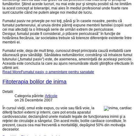
fumătorilor. Ştiind aceste lucruri, nu mai este pur şi simplu posibil să ne limităm
la acest concept al toleranţei, mai ales în mediul profesional unde foarte rare
sunt cazurile când ne putem alege noi mediul de lucru.
Fumatul pasiv ne priveşte pe noi toţi, până şi în casele noastre, pentru că
fumatul partenerului, al unuia dintre părinţi expune membrii familiei (copiii sunt
cei mai afectaţi) la o întreagă serie de urmări extrem de periculoase.
Desigur, fumatul poate fi considerat „o plăcere periculoasă” în funcţie de
hotărârea fiecăruia, iar societatea trebuie să tolereze diferenţele existente între
membrii ei.
Fumatul este, deja de mult timp, cunoscut drept principala cauză evitabilă care
dăunează grav sănătăţii. Sănătatea nefumătorilor, constrânşi să inhaleze fumul
tutunului („fumatul pasiv”) este, de asemenea, ameninţată de aceleaşi pericole.
Aceasta este concluzia la care au ajuns nenumărate studii ştiinţifice efectuate în
ultimii ani.
Read MoreFumatul pasiv, o amenintare pentru sanatate
Fitoterapia bolilor de inima
Detalii
Categoria părinte:
Articole
on 26 Decembrie 2007
În cursul vieţii, omul este expus, cu voie sau fără voie, la
diferiţi factori externi şi interni, care pot eroda aparatul
cardiovascular, declanşând unele maladii legate de funcţionarea inimii şi a
reţelei de circulaţie a sângelui. Din acest motiv, bolile cardiace constituie, în
prezent, cauza cea mai frecventă a mortalităţii, depăşind 50% din motivaţia
deceselor.