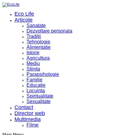
Eco Life
Articole
Sanatate
Dezvoltare personala
Traditii
Tehnologie
Alimentatie
Istorie
Agricultura
Mediu
Stiinta
Parapsihologie
Familie
Educatie
Locuinta
Spiritualitate
Sexualitate
Contact
Director web
Multimedia
Filme
Main Menu