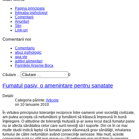
Pagina principala
Intreaba psihologul
Comentarii
Anunturi
Stiri
Link-uri
Comentarii noi
Comentariu
abuz psihologic
apa vie
aditivi alimentari
Parintele Arsenie Boca
Căutare ...
0
Fumatul pasiv, o amenintare pentru sanatate
Detalii
Categoria părinte:
Articole
on 10 Ianuarie 2010
În virtutea principiului toleranţei reciproce între oamenii unei societăţi civilizate,
am putea accepta că nefumătorii şi fumătorii să trăiască împreună în bună
înţelegere. O atitudine de toleranţă mutuală şi-ar avea locul dacă fumatul pasiv
nu ar afecta sănătatea celor care sunt nevoiţi să-l suporte. Din ce în ce mai
multe studii indică faptul că fumatul pasiv dăunează grav sănătăţii, inhalarea
fumului de către nefumători având consecinţe serioase. Mai mult, aceste
consecinţe sunt cu atât mai grave cu cât petrecem mai mult timp în preajma