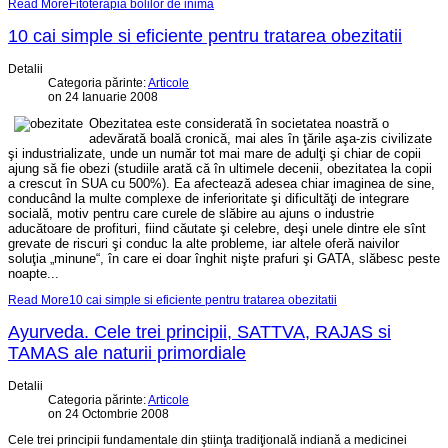
Read MoreFitoterapia bolilor de inima
10 cai simple si eficiente pentru tratarea obezitatii
Detalii
Categoria părinte:
Articole
on 24 Ianuarie 2008
Obezitatea este considerată în societatea noastră o
adevărată boală cronică, mai ales în ţările aşa-zis civilizate
şi industrializate, unde un număr tot mai mare de adulţi şi chiar de copii
ajung să fie obezi (studiile arată că în ultimele decenii, obezitatea la copii
a crescut în SUA cu 500%). Ea afectează adesea chiar imaginea de sine,
conducând la multe complexe de inferioritate şi dificultăţi de integrare
socială, motiv pentru care curele de slăbire au ajuns o industrie
aducătoare de profituri, fiind căutate şi celebre, deşi unele dintre ele sînt
grevate de riscuri şi conduc la alte probleme, iar altele oferă naivilor
soluţia „minune“, în care ei doar înghit nişte prafuri şi GATA, slăbesc peste
noapte...
Read More10 cai simple si eficiente pentru tratarea obezitatii
Ayurveda. Cele trei principii, SATTVA, RAJAS si
TAMAS ale naturii primordiale
Detalii
Categoria părinte:
Articole
on 24 Octombrie 2008
Cele trei principii fundamentale din ştiinţa tradiţională indiană a medicinei