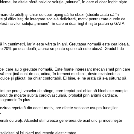
bleme, iar altele oferă naivilor soluţia „minune“, în care ei doar înghit nişte
are de adulţi şi chiar de copii ajung să fie obezi (studiile arata că în
i dificultăţi de integrare socială deficitară, motiv pentru care curele de
oferă naivilor soluţia „minune“, în care ei doar înghit nişte prafuri şi GATA,
 în centimetri, iar V este vârsta în ani. Greutatea normală este cea ideală,
te 20% pe cea ideală, atunci se poate spune că este obeză. Gradul I de
a cei care au o greutate normală. Este foarte interesant mecanismul prin care
să mai ţină cont de ea, adica, în termeni medicali, devin rezistente la
lce şi plăcut, ba chiar confortabil. Ei bine, el ne arată că s-a săturat să
simi pe pereţii vaselor de sânge, care treptat pot chiar să blocheze complet
escut de moarte subită cardiovasculară, probabil prin aritmii cardiace.
ilogramele în plus.
trezirea repetată din acest motiv, are efecte serioase asupra funcţiilor
.
renali cu uraţi. Alcoolul stimulează generarea de acid uric şi încetineşte
olicitaţi şi îşi pierd mai repede elasticitatea.