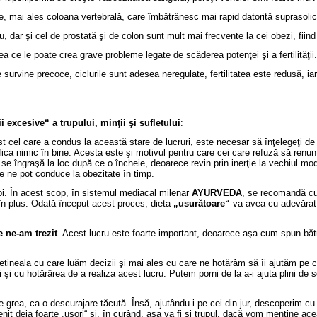
le, mai ales coloana vertebrală, care îmbătrânesc mai rapid datorită suprasolici
dar şi cel de prostată şi de colon sunt mult mai frecvente la cei obezi, fiind î
ea ce le poate crea grave probleme legate de scăderea potenţei şi a fertilităţii.
 survine precoce, ciclurile sunt adesea neregulate, fertilitatea este redusă,
 excesive“ a trupului, minţii şi sufletului
:
 cel care a condus la această stare de lucruri, este necesar să înţelegeţi de u
nimic în bine. Acesta este şi motivul pentru care cei care refuză să renunţe
 se îngraşă la loc după ce o încheie, deoarece revin prin inerţie la vechiul mo
e ne pot conduce la obezitate în timp.
i. În acest scop, în sistemul mediacal milenar
AYURVEDA
, se recomandă cu 
 în plus. Odată început acest proces, dieta
„usurătoare“
va avea cu adevărat ef
e ne-am trezit
. Acest lucru este foarte important, deoarece aşa cum spun băt
cetineala cu care luăm decizii şi mai ales cu care ne hotărâm să îi ajutăm pe c
i cu hotărârea de a realiza acest lucru. Putem porni de la a-i ajuta plini de so
 grea, ca o descurajare tăcută. Însă, ajutându-i pe cei din jur, descoperim cu u
it deja foarte „uşori“ şi, în curând, aşa va fi şi trupul, dacă vom menţine acea