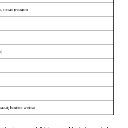
ate, cereale proaspete
e)
 alţi îndulcitori artificiali