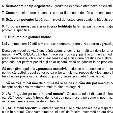
6.
Reumatism de tip degenerativ
: greutatea excesivă afectează articulaţii
7.
Cancer
: unele forme de cancer, cum ar fi cancerul de sân şi de endometru, 
8.
Scăderea potenţei la bărbaţi
: nivelul de testosteron scade la bărbaţi, ce
9.
Tulburări menstruale şi scăderea fertilităţii la femei
: prima menstruaţie
probleme specifice.
10.
Tulburări ale glandei tiroide
.
Noi vă propunem
10 căi simple, dar necesare, pentru reducerea „greutăţii
Deoarece modul de viaţă dus până acum, uneori chiar mulţi ani de zile, a fost
medicină AYURVEDA, că a trăi în acelaşi mod ca şi până acum nu va modifica 
prea înrădăcinate, chiar dacă realizează o aşa-zisă cură drastică de slăbire,
profundă, dar perfect posibilă şi chiar uşoară, dacă ne gândim la ce problem
Să renunţăm aşadar la
„greutatea excesivă“,
oriunde s-ar ascunde ea în no
pentru că, astfel, trupul se va putea elibera mult mai repede de kilogramele
trupul nu se poate uşura, atâta timp cât „mintea şi sufletul“ nu-i permit.
1.
Să ne trezim
cât mai de dimineaţă şi să ne ridicăm din pat imediat c
început prielnic va transforma mult în bine întreaga zi.
2.
„Azi îi ajutăm pe cei din jurul nostru“
. Greutatea minţii răzbate din în
ea. Să începem ziua întrebându-ne cu ce-i putem ajuta pe semenii noştri azi ş
astfel nenumărate motive de a fi fericiţi.
3.
„Azi sîntem fericiţi“
. Greutatea sufletului se simte adesea ca o disperare
puţin în a primi. Când vom simţi că „plutim“ de fericire înseamnă că am deven