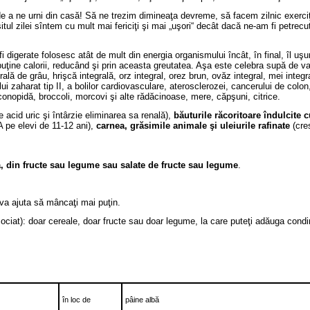
 de a ne urni din casă! Să ne trezim dimineaţa devreme, să facem zilnic exerci
l zilei sîntem cu mult mai fericiţi şi mai „uşori“ decât dacă ne-am fi petrecut o
 digerate folosesc atât de mult din energia organismului încât, în final, îl uş
uţine calorii, reducând şi prin aceasta greutatea. Aşa este celebra supă de 
grală de grâu, hrişcă integrală, orz integral, orez brun, ovăz integral, mei inte
ului zaharat tip II, a bolilor cardiovasculare, aterosclerozei, cancerului de co
onopidă, broccoli, morcovi şi alte rădăcinoase, mere, căpşuni, citrice.
e acid uric şi întârzie eliminarea sa renală),
băuturile răcoritoare îndulcite cu
A pe elevi de 11-12 ani),
carnea, grăsimile animale şi uleiurile rafinate
(cres
, din fructe sau legume sau salate de fructe sau legume
.
 va ajuta să mâncaţi mai puţin.
ociat): doar cereale, doar fructe sau doar legume, la care puteţi adăuga condi
în loc de
pâine albă