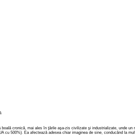
ală cronică, mai ales în ţările aşa-zis civilizate şi industrializate, unde un n
 SUA cu 500%). Ea afectează adesea chiar imaginea de sine, conducând la multe c