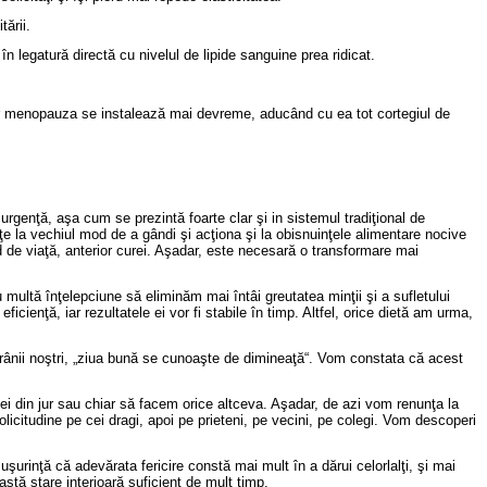
tării.
n legatură directă cu nivelul de lipide sanguine prea ridicat.
 iar menopauza se instalează mai devreme, aducând cu ea tot cortegiul de
rgenţă, aşa cum se prezintă foarte clar şi in sistemul tradiţional de
 la vechiul mod de a gândi şi acţiona şi la obisnuinţele alimentare nocive
d de viaţă, anterior curei. Aşadar, este necesară o transformare mai
multă înţelepciune să eliminăm mai întâi greutatea minţii şi a sufletului
icienţă, iar rezultatele ei vor fi stabile în timp. Altfel, orice dietă am urma,
rânii noştri, „ziua bună se cunoaşte de dimineaţă“. Vom constata că acest
ei din jur sau chiar să facem orice altceva. Aşadar, de azi vom renunţa la
licitudine pe cei dragi, apoi pe prieteni, pe vecini, pe colegi. Vom descoperi
şurinţă că adevărata fericire constă mai mult în a dărui celorlalţi, şi mai
stă stare interioară suficient de mult timp.