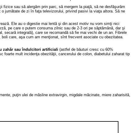
ţii fizice sau să alergăm prin parc, să mergem la piaţă, să ne desfăşurăm
 jumătate de zi în faţa televizorului, privind pasivi la viaţa altora. Să ne
urează. Ele au o digestie mai lentă şi din acest motiv nu vom simţi nici
varză, pe care o putem consuma zilnic sau de 2-3 ori pe săptămână, dar şi
gral, secară integrală), care se recomandă să fie mai vechi de un an. Fibrele
lon, boli care, aşa cum am menţionat, sînt frecvent asociate cu obezitatea.
 zahăr sau îndulcitori artificiali
(astfel de băuturi cresc cu 60%
c foarte mult incidenţa obezităţii, cancerului de colon, diabetului zaharat tip
mente, puţin ulei de măsline extravirgin, migdale măcinate, miere zaharisită,