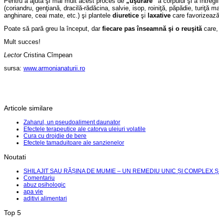
Pentru a ajuta şi mai mult acest proces de
„uşurare“
a corpului şi a întregi
(coriandru, genţiană, dracilă-rădăcina, salvie, isop, roiniţă, păpădie, turiţă 
anghinare, ceai mate, etc.) şi plantele
diuretice
şi
laxative
care favorizează 
Poate să pară greu la început, dar
fiecare pas înseamnă şi o reuşită
care, 
Mult succes!
Lector
Cristina Cîmpean
sursa:
www.armonianaturii.ro
Articole similare
Zaharul, un pseudoaliment daunator
Efectele terapeutice ale catorva uleiuri volatile
Cura cu drojdie de bere
Efectele tamaduitoare ale sanzienelor
Noutati
SHILAJIT SAU RĂȘINA DE MUMIE – UN REMEDIU UNIC ȘI COMPLEX Ș
Comentariu
abuz psihologic
apa vie
aditivi alimentari
Top 5