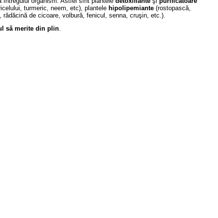
ea întregului organism. Astfel sînt plantele
detoxifiante
şi
purificatoare
ricelului, turmeric, neem, etc), plantele
hipolipemiante
(rostopască,
rădăcină de cicoare, volbură, fenicul, senna, cruşin, etc.).
ul să merite din plin
.