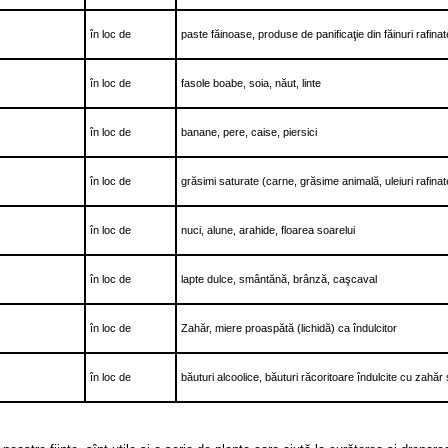
în loc de
paste făinoase, produse de panificaţie din făinuri rafin
în loc de
fasole boabe, soia, năut, linte
în loc de
banane, pere, caise, piersici
în loc de
grăsimi saturate (carne, grăsime animală, uleiuri rafinat
în loc de
nuci, alune, arahide, floarea soarelui
în loc de
lapte dulce, smântănă, brânză, caşcaval
în loc de
Zahăr, miere proaspătă (lichidă) ca îndulcitor
în loc de
băuturi alcoolice, băuturi răcoritoare îndulcite cu zahăr sau