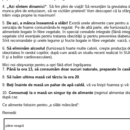
4.
„Azi sîntem dinamici“
. Să fim plini de viaţă! Să renunţăm la greutatea
munca plini de entuziasm, să ne vizităm prietenii! Vom descoperi că la sfârşitu
trăim viaţa proprie la maximum!
5.
De azi, a mânca înseamnă a slăbi!
Există unele alimente care pentru a fi
senzaţia de foame consumându-le regulat. Pe de altă parte, ele furnizează p
alimentele bogate în fibre vegetale, în special cerealele integrale (făină inte
vegetale sînt esenţiale pentru tratarea obezităţii şi pentru prevenirea diabet
Sînt recomandate şi unele legume şi fructe bogate in fibre vegetale: varză, c
6.
Să eliminăm
alcoolul
(furnizează foarte multe calorii, creşte producţia d
obezitatea în randul copiilor, după cum arată un studiu recent realizat în SU
II şi a bolilor cardiovasculare).
Mici noi obişnuinţe pentru a opri fără efort îngrăşarea:
7.
Până la ora 13, să consumăm doar sucuri naturale, preparate în casă
8.
Să luăm
ultima masă cel târziu la ora 20
.
9.
Beţi înainte de masă un pahar de apă caldă
, vă va linişti foamea şi vă
10.
Consumaţi la o masă un singur tip de alimente
(regimul alimentar dis
după caz.
Ce alimente folosim pentru „a slăbi mâncând“:
Remedii:
pâine neagră