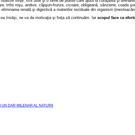
i noastre fiinţe, sînt utile şi o serie de plante care ajută la curăţarea şi drenar
mare, trifoi roşu, andive, căpşun-frunze, cicoare, obligeană, sânziene, coada şo
eliminarea renală şi digestivă a materiilor reziduale din organism (mesteacăn, 
ea însăşi, ne va da motivaţia şi forţa să continuăm. Iar
scopul face ca efort
I UN DAR MILENAR AL NATURII