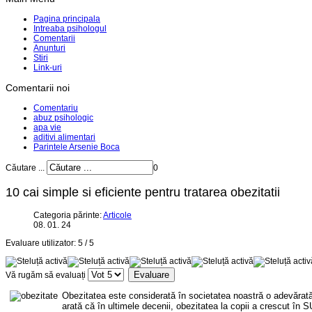
Pagina principala
Intreaba psihologul
Comentarii
Anunturi
Stiri
Link-uri
Comentarii noi
Comentariu
abuz psihologic
apa vie
aditivi alimentari
Parintele Arsenie Boca
Căutare ...
0
10 cai simple si eficiente pentru tratarea obezitatii
Categoria părinte:
Articole
08. 01. 24
Evaluare utilizator:
5
/
5
Vă rugăm să evaluați
Obezitatea este considerată în societatea noastră o adevărată bo
arată că în ultimele decenii, obezitatea la copii a crescut în