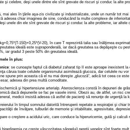
te şi celebre, deşi unele dintre ele sînt grevate de riscuri şi conduc la alte pro
ai ales în ţările aşa-zis civilizate şi industrializate, unde un număr tot mai m
 adesea chiar imaginea de sine, conducând la multe complexe de inferioritate ş
deşi unele din ele sînt grevate de riscuri şi conduc la alte probleme, iar altele 
kg+0,75*(T-150)+0,25*(V-20), în care T reprezintă talia sau înălţimea exprimată
greutatea ideală este supraponderală, iar dacă greutatea sa depăşeşte cu pes
0%, iar gradul 3 peste 50% din greutatea ideală.
mele în plus:
onice
: se cunoaşte faptul că diabetul zaharat tip II este aproape inexistent l
ţa căruia toate celulele organismului asimilează glucoza, dar celulele nu vor 
e spune prin aceasta că el nu mai doreşte „glucoză“, adică tot ceea ce este du
esar, adesea din prea multă comoditate.
 ischemică şi hipertensiune arterialp. Ateroscleroza constă în depuneri de gră
emică dacă depunerile se fac pe vasele inimii. Obezii au, de altfel, un risc cr
neral, medicii insistă adesea că astfel de pacienţi să renunţe de urgenţă la k
eierului în timpul somnului datorită întreruperii repetate a respiraţiei şi chiar 
tăţii de învăţare, tulburări de memorie şi iritabilitate, agresivitate, depresie
pare o creştere a acidului uric, care conduce la hiperuricemie, gută şi calculi 
i hiperlipemia ce creşte vâscozitatea sângelui) pereţii venelor sînt foarte mult s