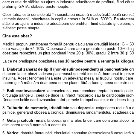
care curele de slăbire au ajuns o industrie aducătoare de profituri, fiind căuta
prafuri şi GATA, slăbesc peste noapte...
Obezitatea este considerată în societatea noastră o adevărată boală cronică, m
ultimele decenii, obezitatea la copii a crescut în SUA cu 500%). Ea afectează
slăbire au ajuns o industrie aducătoare de profituri, fiind căutate şi celebre, 
slăbesc peste noapte...
Cine este obez?
Medicii propun următoarea formulă pentru calcularea greutăţii ideale: G = 50
cu o variaţie de +/- 10%. O persoană care are o greutate cu peste 10% din 
obezitate reprezintă un plus ponderal între 20 şi 30%, gradul 2 între 30 şi 5
La ce ne predispune obezitatea sau
10 motive pentru a renunţa la kilogra
1.
Diabetul zaharat de tip II (non-insulinodependent) şi pancreatitele cr
el apare la cei obezi: adesea pancreasul secretă insulină, hormonul în prezen
insulină. Acest fenomen însă este un adevărat mesaj al trupului nostru care n
facem şi să mâncăm doar ceea ce ne place, fără a face şi ceea ce este nec
2.
Boli cardiovasculare
: ateroscleroza, care conduce treptat la cardiopatie
circulaţia sângelui, ceea ce duce la infarct miocardic sau la cardiopatie isch
Deoarece bolile cardiovasculare sînt primele în topul cauzelor de deces în ge
3.
Tulburări de memorie, iritabilitate
sau
depresie
: oxigenarea redusă a cr
psihice, generând oboseală cronică, diminuarea randamentului, scăderea capaci
4.
Gută
şi
calculi renali
: la obezi, şi mai ales la cei care consumă alcool, a
eliminarea renală normală a acestuia.
5.
Varice
: datorită îngreunării circulaţiei sanguine (ateroscleroză vasculară ş