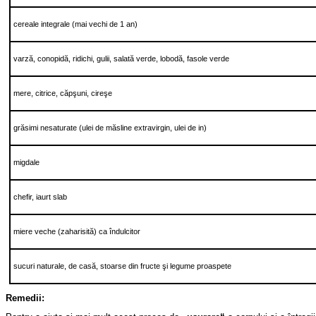
cereale integrale (mai vechi de 1 an)
varză, conopidă, ridichi, gulii, salată verde, lobodă, fasole verde
mere, citrice, căpşuni, cireşe
grăsimi nesaturate (ulei de măsline extravirgin, ulei de in)
migdale
chefir, iaurt slab
miere veche (zaharisită) ca îndulcitor
sucuri naturale, de casă, stoarse din fructe şi legume proaspete
Remedii: