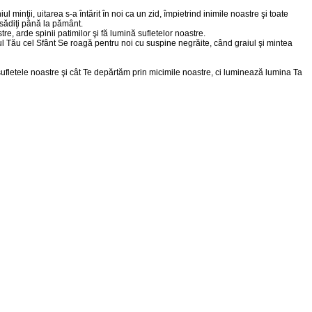
inţii, uitarea s-a întărit în noi ca un zid, împietrind inimile noastre şi toate
osădiţi până la pământ.
e, arde spinii patimilor şi fă lumină sufletelor noastre.
hul Tău cel Sfânt Se roagă pentru noi cu suspine negrăite, când graiul şi mintea
ufletele noastre şi cât Te depărtăm prin micimile noastre, ci luminează lumina Ta