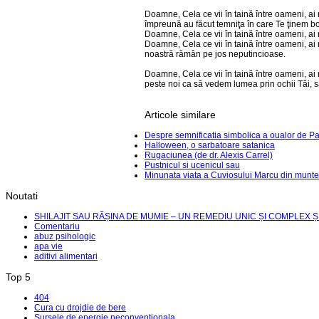
Doamne, Cela ce vii în taină între oameni, ai m
împreună au făcut temniţa în care Te ţinem boln
Doamne, Cela ce vii în taină între oameni, ai m
Doamne, Cela ce vii în taină între oameni, ai 
noastră rămân pe jos neputincioase.
Doamne, Cela ce vii în taină între oameni, ai
peste noi ca să vedem lumea prin ochii Tăi, să
Articole similare
Despre semnificatia simbolica a oualor de Pa
Halloween, o sarbatoare satanica
Rugaciunea (de dr. Alexis Carrel)
Pustnicul si ucenicul sau
Minunata viata a Cuviosului Marcu din munte
Noutati
SHILAJIT SAU RĂȘINA DE MUMIE – UN REMEDIU UNIC ȘI COMPLEX Ș
Comentariu
abuz psihologic
apa vie
aditivi alimentari
Top 5
404
Cura cu drojdie de bere
Sursele de energie neconventionala