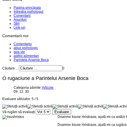
Pagina principala
Intreaba psihologul
Comentarii
Anunturi
Stiri
Link-uri
Comentarii noi
Comentariu
abuz psihologic
apa vie
aditivi alimentari
Parintele Arsenie Boca
Căutare ...
0
O rugaciune a Parintelui Arsenie Boca
Categoria părinte:
Articole
09. 12. 30
Evaluare utilizator:
5
/
5
Vă rugăm să evaluați
Doamne Iisuse Hristoase, ajută-mi ca astăzi to
Doamne Iisuse Hristoase, ajută-mi ca rugăciun