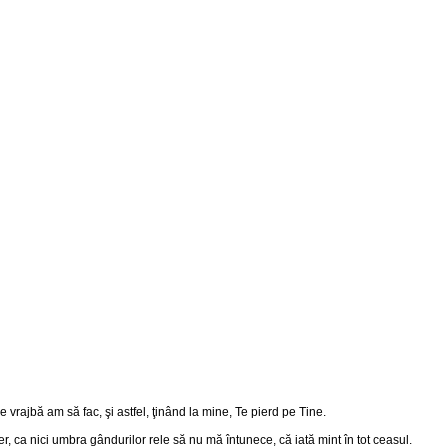
vrajbă am să fac, şi astfel, ţinând la mine, Te pierd pe Tine.
 ca nici umbra gândurilor rele să nu mă întunece, că iată mint în tot ceasul.