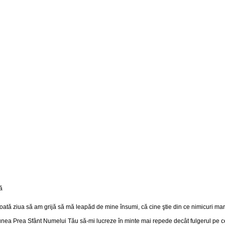
ată ziua să am grijă să mă leapăd de mine însumi, că cine ştie din ce nimicuri mare 
ea Prea Sfânt Numelui Tău să-mi lucreze în minte mai repede decât fulgerul pe cer,