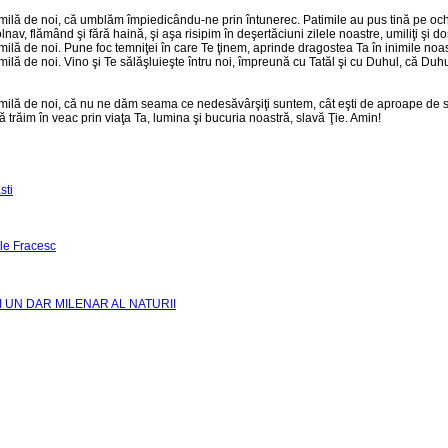
ilă de noi, că umblăm împiedicându-ne prin întunerec. Patimile au pus tină pe ochiul m
av, flămând şi fără haină, şi aşa risipim în deşertăciuni zilele noastre, umiliţi şi d
ilă de noi. Pune foc temniţei în care Te ţinem, aprinde dragostea Ta în inimile noastr
milă de noi. Vino şi Te sălăşluieşte întru noi, împreună cu Tatăl şi cu Duhul, că Du
 milă de noi, că nu ne dăm seama ce nedesăvârşiţi suntem, cât eşti de aproape de s
 trăim în veac prin viaţa Ta, lumina şi bucuria noastră, slavă Ţie. Amin!
sti
le Fracesc
I UN DAR MILENAR AL NATURII