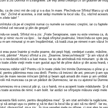
precum a zis Domnul în Evanghelie:
De veţi avea credinţă cît un grăunte de muşta
său, ca de cinci mii de coţi şi s-a dus în mare. Plecîndu-se Sfîntul Marcu şi v
ul tău“. Zicînd el acestea, a stat iarăşi muntele la locul său. Eu, văzînd acea
 zilele tale! “
pămîntului că pe el creştinii numai cu numele se numesc creştini, iar cu faptel
ntul cel necurat şi plin de greşeli“.
cîndu-se seară, Sfîntul mi-a zis: „Frate Serapioane, oare nu este vremea ca, 
 şi nimic nu-mi va lipsi
... Iar după sfîrşitul psalmului, întorcîndu-se spre peş
u m-am minunat şi m-am înspăimîntat, că toată ziua pe nimeni n-am văzut în p
 erau puse înainte şi multe poame, doi peşti fripţi, verdeţuri curate, măsline,
tă-mă, părinte! “ Atunci sfîntul a zis: „Doamne, binecuvîntează! “ Şi am văzu
tă cu o nevăzută mînă s-a luat masa. Iar eu de amîndouă mă minunam: şi de slu
n toate zilele vieţii mele n-am gustat aşa fel de pîine dulce şi din acea hran
umnezeu robilor săi? Pentru că în toate zilele îmi trimite Dumnezeu o pîine şi un
, pentru pătimirea mea cea dintîi. Pentru că treizeci de ani, precum ţi-am spu
poi de mare nevoie mîncam ţărînă şi beam apă amară din mare şi am umblat gol 
iavolii mă munceau ca pe un părăsit de Dumnezeu; iar eu cu ajutorul lui Dum
ui Dumnezeu mi-a crescut păr şi, ca o haină, mi-a acoperit toate mădularele. Ş
 toate acestea de nimic n-am bolit. Iar astăzi se sfîrşeşte măsura vieţii mele ş
aceasta fără somn, pentru despărţirea mea“. Şi am stat amîndoi la rugăciune, 
să astupi uşa cu pietre şi să te duci la locul tău şi aici să nu rămîi“. Iar eu, 
l, răspunzînd, mi-a zis: „În ziua veseliei mele nu plînge, ci mai ales te vese