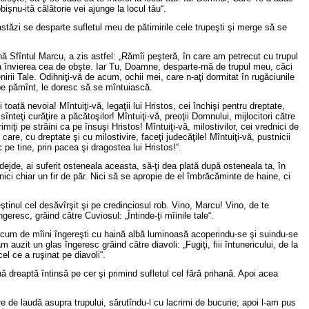
bişnu-ită călătorie vei ajunge la locul tău“.
astăzi se desparte sufletul meu de pătimirile cele trupeşti şi merge să se
Sfîntul Marcu, a zis astfel: „Rămîi peşteră, în care am petrecut cu trupul
ă la învierea cea de obşte. Iar Tu, Doamne, desparte-mă de trupul meu, căci
rii Tale. Odihniţi-vă de acum, ochii mei, care n-aţi dormitat în rugăciunile
 pe pămînt, le doresc să se mîntuiască.
toată nevoia! Mîntuiţi-vă, legaţii lui Hristos, cei închişi pentru dreptate,
nteţi curăţire a păcătoşilor! Mîntuiţi-vă, preoţii Domnului, mijlocitori către
imiţi pe străini ca pe însuşi Hristos! Mîntuiţi-vă, milostivilor, cei vrednici de
are, cu dreptate şi cu milostivire, faceţi judecăţile! Mîntuiţi-vă, pustnicii
sc pe tine, prin pacea şi dragostea lui Hristos!“.
ejde, ai suferit osteneala aceasta, să-ţi dea plată după osteneala ta, în
nici chiar un fir de păr. Nici să se apropie de el îmbrăcăminte de haine, ci
eştinul cel desăvîrşit şi pe credinciosul rob. Vino, Marcu! Vino, de te
eresc, grăind către Cuviosul: „Întinde-ţi mîinile tale“.
 acum de mîini îngereşti cu haină albă luminoasă acoperindu-se şi suindu-se
uzit un glas îngeresc grăind către diavoli: „Fugiţi, fiii întunericului, de la
cel ce a ruşinat pe diavoli“.
 dreaptă întinsă pe cer şi primind sufletul cel fără prihană. Apoi acea
re de laudă asupra trupului, sărutîndu-l cu lacrimi de bucurie; apoi l-am pus