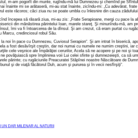
stul, m-am pogorît din munte, rugîndu-mă lui Dumnezeu şi chemînd pe Sfîntul să
i înainte mi se arătaseră, mi-au stat înainte, zicîndu-mi: „Cu adevărat, frate S
ul este răcoros; căci ziua nu se poate umbla cu înlesnire din cauza zădufului 
r cînd începea să răsară ziua, mi-au zis: „Frate Serapioane, mergi cu pace la 
i bisericii din mănăstirea părintelui Ioan, marele stareţ. Şi minunîndu-mă, a
nsul, îmi va fi întoarcerea de la dînsul. Şi am crezut, că eram purtat cu rugă
tru Marcu, credinciosul robul Său.
 la noi în pace cu Dumnezeu, Cuviosul Serapion“. Şi am intrat în biserică, apoi
ela a fost desăvîrşit creştin, dar noi numai cu numele ne numim creştini, iar 
rţile cele veşnice ale Împărăţiei cerurilor, Acela să ne acopere şi pe noi şi t
 ne povăţuiască spre împlinirea voii Lui celei sfinte şi dumnezeieşti, ca să urmăm
rele părinte; cu rugăciunile Preacuratei Stăpînei noastre Născătoare de Dumnez
unul şi de viaţă făcătorul Duh, acum şi pururea şi în vecii nesfîrşiţi“.
I UN DAR MILENAR AL NATURII