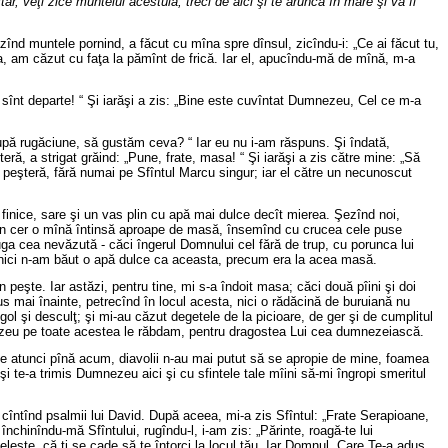
r, veţi zice muntelui acestuia, treci de aici şi te aruncă în mare şi va fi
ăzînd muntele pornind, a făcut cu mîna spre dînsul, zicîndu-i: „Ce ai făcut tu,
sta, am căzut cu faţa la pămînt de frică. Iar el, apucîndu-mă de mînă, m-a
e sînt departe! “ Şi iarăşi a zis: „Bine este cuvîntat Dumnezeu, Cel ce m-a
după rugăciune, să gustăm ceva? “ Iar eu nu i-am răspuns. Şi îndată,
teră, a strigat grăind: „Pune, frate, masa! “ Şi iarăşi a zis către mine: „Să
eşteră, fără numai pe Sfîntul Marcu singur; iar el către un necunoscut
 finice, sare şi un vas plin cu apă mai dulce decît mierea. Şezînd noi,
t din cer o mînă întinsă aproape de masă, însemînd cu crucea cele puse
ga cea nevăzută - căci îngerul Domnului cel fără de trup, cu porunca lui
ă, nici n-am băut o apă dulce ca aceasta, precum era la acea masă.
 peşte. Iar astăzi, pentru tine, mi s-a îndoit masa; căci două pîini şi doi
s mai înainte, petrecînd în locul acesta, nici o rădăcină de buruiană nu
şi desculţ; şi mi-au căzut degetele de la picioare, de ger şi de cumplitul
nezeu pe toate acestea le răbdam, pentru dragostea Lui cea dumnezeiască.
i de atunci pînă acum, diavolii n-au mai putut să se apropie de mine, foamea
i te-a trimis Dumnezeu aici şi cu sfintele tale mîini să-mi îngropi smeritul
cîntînd psalmii lui David. După aceea, mi-a zis Sfîntul: „Frate Serapioane,
închinîndu-mă Sfîntului, rugîndu-l, i-am zis: „Părinte, roagă-te lui
leşte, că ţi se cade să te întorci la locul tău. Iar Domnul, Care Te-a adus