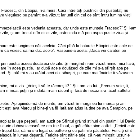
racesc, din Etiopia, n-a mers. Căci între toţi pustnicii din pustietăţi nu
 vieţuiesc pe pămînt n-a văzut; iar unii din cei ce sînt întru lumina vieţii
 „Dumnezeiască este vedenia aceasta, dar unde este muntele Fracesc?“ Şi i-am
zile; şi am trecut-o în cinci zile, ostenindu-mă prin aspra pustie ziua şi
mare este lungimea căii aceleia. Căci pînă la hotarele Etiopiei este cale de
entru că voiesc să mă duc acolo“. Răspuns-a acela: „Dacă vei călători pe
prin pustia aceea douăzeci de zile. Şi mergînd n-am văzut nimic, nici fiară,
re în acea pustie. Iar după acele douăzeci de zile mi s-a sfîrşit apa pe
rt. Şi iată mi s-au arătat acei doi sihaştri, pe care mai înainte îi văzusem
ne, mi-a zis: „Voieşti să te răcoreşti? “ Şi i-am zis lui: „Precum voieşti,
 am mîncat puţin şi îndată m-am răcorit şi fără de necaz s-a făcut sufletul
şi pietre. Apropiindu-mă de munte, am văzut în marginea lui marea şi am
t eşti ava Marcu şi bine-ţi va fi! Iată am adus la tine pe ava Serapion, pe
ropiat la
uşa
peşterii, am auzit pe Sfîntul grăind stihuri din psalmii lui David
curie duhovnicească ce era într-însul, a grăi către sine astfel: „Fericit este
 trupul tău, că nu s-a legat cu poftele şi cu patimile păcatelor. Fericiţi sînt
eiască în lumea deşartă. Fericite sînt nările tale, că n-au mirosit lucrurile