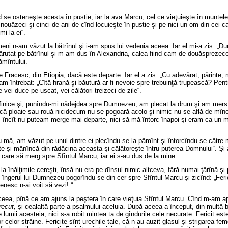
se osteneşte acesta în pustie, iar la ava Marcu, cel ce vieţuieşte în muntele F
ăzeci şi cinci de ani de cînd locuieşte în pustie şi pe nici un om din cei care
mi la ei“.
meni n-am văzut la bătrînul şi i-am spus lui vedenia aceea. Iar el mi-a zis:
sărutat pe bătrînul şi m-am dus în
Alexandria
, calea fiind cam de douăsprezece 
ămîntului.
Fracesc, din Etiopia, dacă este departe. Iar el a zis: „Cu adevărat, părinte, 
 l-am întrebat: „Cîtă hrană şi băutură ar fi nevoie spre trebuinţă trupească? P
 vei duce pe uscat, vei călători treizeci de zile“.
e finice şi, punîndu-mi nădejdea spre Dumnezeu, am plecat la drum şi am mers 
că ploaie sau rouă nicidecum nu se pogoară acolo şi nimic nu se află de mînca
, încît nu puteam merge mai departe, nici să mă întorc înapoi şi eram ca un mo
-mă, am văzut pe unul dintre ei plecîndu-se la pămînt şi întorcîndu-se către mi
eşte şi mănîncă din rădăcina aceasta şi călătoreşte întru puterea Domnului“. Şi
care să merg spre Sfîntul Marcu, iar ei s-au dus de la mine.
la înălţimile cereşti, însă nu era pe dînsul nimic altceva, fără numai ţărînă 
gerul lui Dumnezeu pogorîndu-se din cer spre Sfîntul Marcu şi zicînd: „Ferici
enesc n-ai voit să vezi! “
eea, pînă ce am ajuns la peştera în care vieţuia Sfîntul Marcu. Cînd m-am ap
recut,
şi cealaltă parte a psalmului aceluia. După aceea a început, din multă bu
 lumii acesteia, nici s-a robit mintea ta de gîndurile cele necurate. Fericit este
celor străine. Fericite sînt urechile tale, că n-au auzit glasul şi strigarea fem