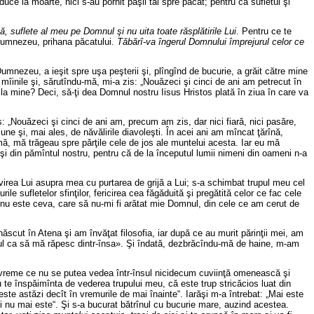
 duce la moarte, nici s-au pornit paşii tăi spre păcat; pentru că sufletul şi
 suflete al meu pe Domnul şi nu uita toate răsplătirile Lui
. Pentru ce te
i Dumnezeu, prihana păcatului.
Tăbărî-va îngerul Domnului împrejurul celor ce
umnezeu, a ieşit spre uşa peşterii şi, plîngînd de bucurie, a grăit către mine
îinile şi, sărutîndu-mă, mi-a zis: „Nouăzeci şi cinci de ani am petrecut în
 la mine? Deci, să-ţi dea Domnul nostru Iisus Hristos plată în ziua în care va
: „Nouăzeci şi cinci de ani am, precum am zis, dar nici fiară, nici pasăre,
e şi, mai ales, de năvălirile diavoleşti. În acei ani am mîncat ţărînă,
mă, mă trăgeau spre părţile cele de jos ale muntelui acesta. Iar eu mă
şi din pămîntul nostru, pentru că de la începutul lumii nimeni din oameni n-a
virea Lui asupra mea cu purtarea de grijă a Lui; s-a schimbat trupul meu cel
e sufletelor sfinţilor, fericirea cea făgăduită şi pregătită celor ce fac cele
i nu este ceva, care să nu-mi fi arătat mie Domnul, din cele ce am cerut de
născut în Atena şi am învăţat filosofia, iar după ce au murit părinţii mei, am
asul ca să mă răpesc dintr-însa». Şi îndată, dezbrăcîndu-mă de haine, m-am
de vreme ce nu se putea vedea într-însul nicidecum cuviinţă omenească şi
te înspăimînta de vederea trupului meu, că este trup stricăcios luat din
 este astăzi decît în vremurile de mai înainte“. Iarăşi m-a întrebat: „Mai este
doli nu mai este“. Şi s-a bucurat bătrînul cu bucurie mare, auzind acestea.