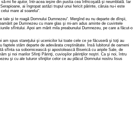
-mi fie ajutor, într-acea ieşire din pustia cea înfricoşată şi neumblată. Iar
erapioane, ai îngropat astăzi trupul unui fericit părinte, căruia nu-i este
celui mare al soarelui“.
ale tale şi te roagă Domnului Dumnezeu“. Mergînd eu nu departe de dînşii,
m preamărit pe Dumnezeu cu mare glas şi mi-am adus aminte de cuvintele
ciunile sfîntului. Apoi am mărit mila preabunului Dumnezeu, pe care a făcut-o
 am spus stareţului şi ucenicilor lui toate cele ce se făcuseră şi toţi au
cu faptele stăm departe de adevărata creştinătate. Însă Iubitorul de oameni
oată sfînta sa sobornicească şi apostolească Biserică cu aripile Sale, de
 şi noi marilor Sfinţi Părinţi, cuvioşilor părinţilor noştri. Ca şi noi, întru
eu şi cu ale tuturor sfinţilor celor ce au plăcut Domnului nostru Iisus