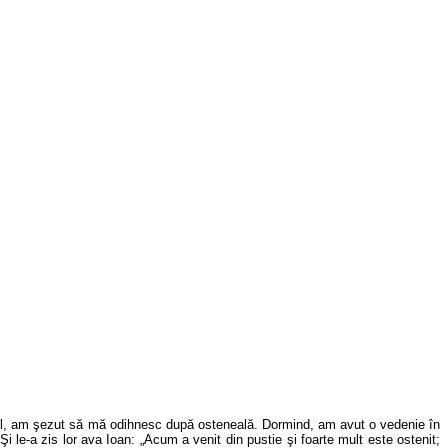
însul, am şezut să mă odihnesc după osteneală. Dormind, am avut o vedenie în
i le-a zis lor ava Ioan: „Acum a venit din pustie şi foarte mult este ostenit;