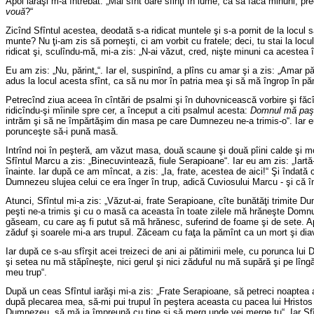
Apoi iarăşi m-a întrebat: „Mai sînt oare sfinţi în lume, ca să facă minuni, 
vouă
?“
Zicînd Sfîntul acestea, deodată s-a ridicat muntele şi s-a pornit de la locul 
munte? Nu ţi-am zis să porneşti, ci am vorbit cu fratele; deci, tu stai la loc
ridicat şi, sculîndu-mă, mi-a zis: „N-ai văzut, cred, nişte minuni ca acestea în
Eu am zis: „Nu, părint„“. Iar el, suspinînd, a plîns cu amar şi a zis: „Amar 
adus la locul acesta sfînt, ca să nu mor în patria mea şi să mă îngrop în pămî
Petrecînd ziua aceea în cîntări de psalmi şi în duhovnicească vorbire şi fă
ridicîndu-şi mîinile spre cer, a început a citi psalmul acesta:
Domnul mă paşte
intrăm şi să ne împărtăşim din masa pe care Dumnezeu ne-a trimis-o“. Iar e
porunceşte să-i pună masă.
Intrînd noi în peşteră, am văzut masa, două scaune şi două pîini calde şi moi
Sfîntul Marcu a zis: „Binecuvintează, fiule Serapioane“. Iar eu am zis: „Iar
înainte. Iar după ce am mîncat, a zis: „Ia, frate, acestea de aici!“ Şi înda
Dumnezeu slujea celui ce era înger în trup, adică Cuviosului Marcu - şi că î
Atunci, Sfîntul mi-a zis: „Văzut-ai, frate Serapioane, cîte bunătăţi trimite D
peşti ne-a trimis şi cu o masă ca aceasta în toate zilele mă hrăneşte Domnul
găseam, cu care aş fi putut să mă hrănesc, suferind de foame şi de sete. A
zăduf şi soarele mi-a ars trupul. Zăceam cu faţa la pămînt ca un mort şi d
Iar după ce s-au sfîrşit acei treizeci de ani ai pătimirii mele, cu porunca l
şi setea nu mă stăpîneşte, nici gerul şi nici zăduful nu mă supără şi pe lîngă
meu trup“.
După un ceas Sfîntul iarăşi mi-a zis: „Frate Serapioane, să petreci noaptea 
după plecarea mea, să-mi pui trupul în peştera aceasta cu pacea lui Hristos şi 
Dumnezeu, să mă ia împreună cu tine şi să merg unde vei merge tu“. Iar Sfîntu