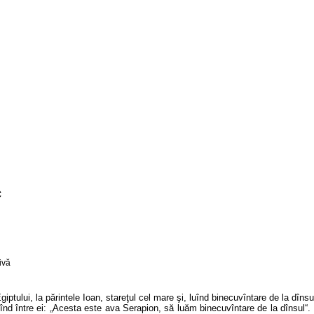
c
ptului, la părintele Ioan, stareţul cel mare şi, luînd binecuvîntare de la d
înd între ei: „Acesta este ava Serapion, să luăm binecuvîntare de la dînsul“. Ş