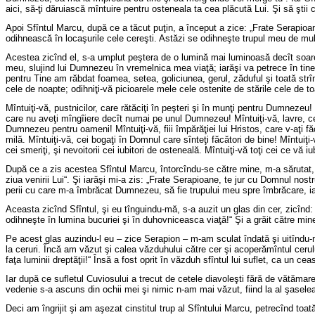
aici, să-ţi dăruiască mîntuire pentru osteneala ta cea plăcută Lui. Şi să ştii c
Apoi Sfîntul Marcu, după ce a tăcut puţin, a început a zice: „Frate Serapioan
odihnească în locaşurile cele cereşti. Astăzi se odihneşte trupul meu de mul
Acestea zicînd el, s-a umplut peştera de o lumină mai luminoasă decît soar
meu, slujind lui Dumnezeu în vremelnica mea viaţă; iarăşi va petrece în tine,
pentru Tine am răbdat foamea, setea, goliciunea, gerul, zăduful şi toată strîm
cele de noapte; odihniţi-vă picioarele mele cele ostenite de stările cele de
Mîntuiţi-vă, pustnicilor, care rătăciţi în peşteri şi în munţi pentru Dumnezeu! 
care nu aveţi mîngîiere decît numai pe unul Dumnezeu! Mîntuiţi-vă, lavre, cele 
Dumnezeu pentru oameni! Mîntuiţi-vă, fiii împărăţiei lui Hristos, care v-aţi făcut
milă. Mîntuiţi-vă, cei bogaţi în Domnul care sînteţi făcători de bine! Mîntuiţi-
cei smeriţi, şi nevoitorii cei iubitori de osteneală. Mîntuiţi-vă toţi cei ce vă i
După ce a zis acestea Sfîntul Marcu, întorcîndu-se către mine, m-a sărutat, z
ziua venirii Lui“. Şi iarăşi mi-a zis: „Frate Serapioane, te jur cu Domnul nos
perii cu care m-a îmbrăcat Dumnezeu, să fie trupului meu spre îmbrăcare, iar
Aceasta zicînd Sfîntul, şi eu tînguindu-mă, s-a auzit un glas din cer, zicînd: 
odihneşte în lumina bucuriei şi în duhovniceasca viaţă!“ Şi a grăit către mine
Pe acest glas auzindu-l eu – zice Serapion – m-am sculat îndată şi uitîndu-m
la ceruri. Încă am văzut şi calea văzduhului către cer şi acoperămîntul cerulu
faţa luminii dreptăţii!“ Însă a fost oprit în văzduh sfîntul lui suflet, ca un ceas
Iar după ce sufletul Cuviosului a trecut de cetele diavoleşti fără de vătăma
vedenie s-a ascuns din ochii mei şi nimic n-am mai văzut, fiind la al şasele
Deci am îngrijit şi am aşezat cinstitul trup al Sfîntului Marcu, petrecînd toa