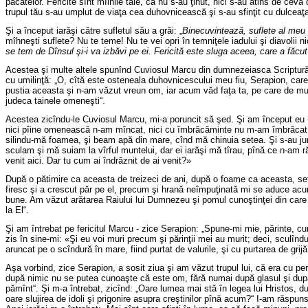
păcatelor. Fericite sînt mîinile tale, că nu s-au ţinut, nici s-au atins de ceva 
trupul tău s-au umplut de viaţa cea duhovnicească şi s-au sfinţit cu dulceaţa s
Şi a început iarăşi către sufletul său a grăi: „
Binecuvintează, suflete al meu 
mîhneşti suflete? Nu te teme! Nu te vei opri în temniţele iadului şi diavolii
se tem de Dînsul şi-i va izbăvi pe ei. Fericită este sluga aceea, care a făc
Acestea şi multe altele spunînd Cuviosul Marcu din dumnezeiasca Scriptură, pe
cu umilinţă: „O, cîtă este osteneala duhovnicescului meu fiu, Serapion, care
pustia aceasta şi n-am văzut vreun om, iar acum văd faţa ta, pe care de mult 
judeca tainele omeneşti“.
Acestea zicîndu-le Cuviosul Marcu, mi-a poruncit să şed. Şi am început eu - z
nici pîine omenească n-am mîncat, nici cu îmbrăcăminte nu m-am îmbrăcat. Dar
silindu-mă foamea, şi beam apă din mare, cînd mă chinuia setea. Şi s-au jura
sculam şi mă suiam la vîrful muntelui, dar ei iarăşi mă tîrau, pînă ce n-am r
venit aici. Dar tu cum ai îndrăznit de ai venit?»
După o pătimire ca aceasta de treizeci de ani, după o foame ca aceasta, sete
firesc şi a crescut păr pe el, precum şi hrană neîmpuţinată mi se aduce acum şi
bune. Am văzut arătarea Raiului lui Dumnezeu şi pomul cunoştinţei din care a
la El“.
Şi am întrebat pe fericitul Marcu - zice Serapion: „Spune-mi mie, părinte, cum
zis în sine-mi: «Şi eu voi muri precum şi părinţii mei au murit; deci, scul
aruncat pe o scîndură în mare, fiind purtat de valurile, şi cu purtarea de gr
Aşa vorbind, zice Serapion, a sosit ziua şi am văzut trupul lui, că era cu p
după nimic nu se putea cunoaşte că este om, fără numai după glasul şi după 
pămînt“. Şi m-a întrebat, zicînd: „Oare lumea mai stă în legea lui Hristos, dup
oare slujirea de idoli şi prigonire asupra creştinilor pînă acum?“ I-am răspuns