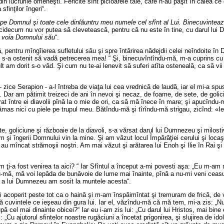
din lucrurile omeneşti. Fericite sînt picioarele tale, care n-au păşit în calea ce
finţilor îngeri“.
pe Domnul şi toate cele dinlăuntru meu numele cel sfînt al Lui. Binecuvintează,
 nicidecum nu vor putea să clevetească, pentru că nu este în tine, cu darul lu
ut voia Domnului său
“.
ntru mîngîierea sufletului său şi spre întărirea nădejdii celei neîndoite în D
 s-a ostenit să vadă petrecerea mea! “ Şi, binecuvîntîndu-mă, m-a cuprins cu m
am dorit s-o văd. Şi cum nu te-ai lenevit să suferi atîta osteneală, ca să vii
ice Serapion - a-l întreba de viaţa lui cea vrednică de laudă, iar el mi-a spus
 am pătimit treizeci de ani în nevoi şi necaz, de foame, de sete, de goliciun
t între ei diavolii pînă la o mie de ori, ca să mă înece în mare; şi apucîndu-
ămas nici cu piele pe trupul meu. Bătîndu-mă şi tîrîndu-mă strigau, zicînd: «Ie
, goliciune şi războaie de la diavoli, s-a vărsat darul lui Dumnezeu şi milosti
 îngerii Domnului vin la mine. Şi am văzut locul Împărăţiei cerului şi locaşuril
u mîncat strămoşii noştri. Am mai văzut şi arătarea lui Enoh şi Ilie în Rai ş
 ţi-a fost venirea ta aici? “ Iar Sfîntul a început a-mi povesti aşa: „Eu m-am 
îndu-mă, mă voi lepăda de bunăvoie de lume mai înainte, pînă a nu-mi veni ce
ijă a lui Dumnezeu am sosit la muntele acesta“.
eri acoperit peste tot ca o haină şi m-am înspăimîntat şi tremuram de frică, 
cuvintele ce ieşeau din gura lui. Iar el, văzîndu-mă că mă tem, mi-a zis: „Nu 
ă cel mai dinainte obicei?“ Iar eu i-am zis lui: „Cu darul lui Hristos, mai bine
: „Cu ajutorul sfintelor noastre rugăciuni a încetat prigonirea, şi slujirea de i