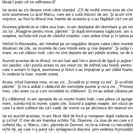
lăsaţi-l puţin să se odihnească“.
Iar aceia au zis despre mine către stareţul: „Cît de multă vreme este de cînd 
este asemenea cu acel Marcu, care are o sută treizeci de ani. Şi acum sînt nou
veşnice, au fost la dînsul mai înainte de aceasta şi s-au făgăduit că-l vor pri
Acestea grăindu-le ei către ava Ioan, m-am deşteptat din dormitare şi pe ni
zis lui: „Roagă-te pentru mine, părinte! “ Şi după terminarea rugăciunii, am 
noaptea, arzîndu-mă ziua de zăduful soarelui, care ardea chiar şi în ţarina p
Intrînd în
Alexandria
, am întrebat pe un neguţător despre calea către muntele 
douăzeci de zile, iar muntele de care întrebi este şi mai departe“. Şi iarăşi
mare, nu vei zăbovi mult, căci nu sînt departe de aici părţile acelea; iar de te
Auzind acestea de la dînsul, mi-am luat apă într-o ploscă de tigvă şi puţin
nici pasăre, căci pustia aceea nu are vreun loc de odihnă sau hrană; pentru 
care o aveam în tigvă, asemenea şi finicii s-au împuţinat şi am slăbit foarte
în vedenie la Ioan, marele stareţ.
Aceia, stînd înaintea mea, mi-au zis: „Scoală-te şi mergi cu noi“. Şi sculîndu
părinte“. Şi mi-a arătat o rădăcină din seminţele pustiei şi mi-a zis: „"Prim
meu, căci eram ca şi cum niciodată nu slăbisem. Şi mi-au arătat cărarea pe 
Eu călătorind, m-am apropiat de un munte foarte înalt, care părea că ajunge 
mers, suindu-mă la munte, şapte zile. Sosind a şaptea noapte, am văzut pe în
care l-a dorit sufletul tău să-l vadă, de vreme ce pe altcineva din neamul om
Iar eu auzind acestea, m-am făcut fără de frică şi mergeam după vedenia ac
şi zicînd:
O mie de ani înaintea ochilor Tăi, Doamne, ca ziua de ieri care a t
sufletul tău, o, Marcu, căci, păzindu-te Domnul, nu te-ai întinat cu necurăţiile
ochii tăi, pe care n-a putut să-i amăgească diavolul, prin vederea frumuseţilor 