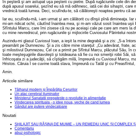
în peşteră şi am astupat uşa peşterii cu pietre. După rugăciunile cele din de
după apusul soarelui, şezînd eu să mă odihnesc, iată cei doi sihaştri, care ma
vrednică toată lumea. Deci, sculîndu-te, să călătoreşti noaptea pentru că aer
Iar eu, sculîndu-mă, i-am urmat şi am călătorit cu dînşii pînă dimineaţa. Ia
mi-am ridicat ochii, căutînd înaintea mea, şi m-am văzut sosit înaintea uşi
Sfîntului Marcu, care îmi zisese că nu pe aceiaşi cale pe care am mers la dî
cu mine nevrednicul, prin rugăciunile şi mijlocirile Cuviosului Părintelui nos
Auzindu-mi glasul Cuviosul Ioan, a ieşit la mine degrabă şi a zis: „S-a întors
preamărit pe Dumnezeu. Şi a zis către mine stareţul: „Cu adevărat, frate, ac
şi milostivul Dumnezeu, Cel ce a primit pe Sfîntul Marcu, plăcutul Său, în cu
toate meşteşugirile diavoleşti şi totdeauna să fie cu noi smeriţii robii Săi, să
înfricoşata zi a judecăţii, să cîştigăm milă, împreună cu Cuviosul Marcu, ma
Hristos. Căruia I se cuvine toată slava, împreună cu Tatăl şi cu Preasfîntul, b
Amin.
Articole similare
Tâlharul modern și Împărăția Cerurilor
Un atac cerebral iluminator
Ministerul Sanatatii pregateste o revolutie in alimentatie
Vindecarea spirituala - o idee noua, veche de cand lumea
Gândul are putere vindecatoare
Noutati
SHILAJIT SAU RĂȘINA DE MUMIE – UN REMEDIU UNIC ȘI COMPLEX Ș
Comentariu
abuz psihologic