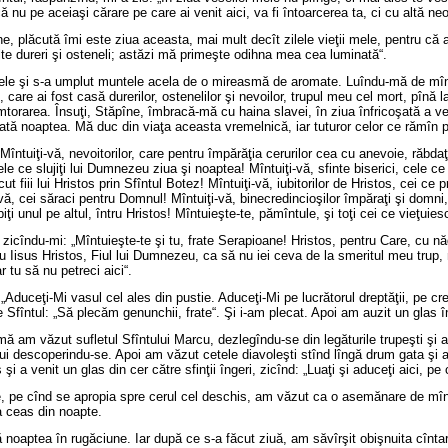
ă nu pe aceiaşi cărare pe care ai venit aici, va fi întoarcerea ta, ci cu altă neo
e, plăcută îmi este ziua aceasta, mai mult decît zilele vieţii mele, pentru că 
te dureri şi osteneli; astăzi mă primeşte odihna mea cea luminată“.
ele şi s-a umplut muntele acela de o mireasmă de aromate. Luîndu-mă de mînă 
 care ai fost casă durerilor, ostenelilor şi nevoilor, trupul meu cel mort, pîn
torarea. Însuţi, Stăpîne, îmbracă-mă cu haina slavei, în ziua înfricoşată a veni
 toată noaptea. Mă duc din viaţa aceasta vremelnică, iar tuturor celor ce rămîn
Mîntuiţi-vă, nevoitorilor, care pentru împărăţia cerurilor cea cu anevoie, răbdaţi 
ce slujiţi lui Dumnezeu ziua şi noaptea! Mîntuiţi-vă, sfinte biserici, cele ce sî
 fiii lui Hristos prin Sfîntul Botez! Mîntuiţi-vă, iubitorilor de Hristos, cei ce pr
vă, cei săraci pentru Domnul! Mîntuiţi-vă, binecredincioşilor împăraţi şi domni, c
ubiţi unul pe altul, întru Hristos! Mîntuieşte-te, pămîntule, şi toţi cei ce vieţuie
icîndu-mi: „Mîntuieşte-te şi tu, frate Serapioane! Hristos, pentru Care, cu năd
tru Iisus Hristos, Fiul lui Dumnezeu, ca să nu iei ceva de la smeritul meu trup, 
 tu să nu petreci aici“.
„Aduceţi-Mi vasul cel ales din pustie. Aduceţi-Mi pe lucrătorul dreptăţii, pe cr
 Sfîntul: „Să plecăm genunchii, frate“. Şi i-am plecat. Apoi am auzit un glas îng
ă am văzut sufletul Sfîntului Marcu, dezlegîndu-se din legăturile trupeşti şi
i descoperindu-se. Apoi am văzut cetele diavoleşti stînd lîngă drum gata şi am a
 şi a venit un glas din cer către sfinţii îngeri, zicînd: „Luaţi şi aduceţi aici, pe 
re, pe cînd se apropia spre cerul cel deschis, am văzut ca o asemănare de mînă
a ceas din noapte.
tă noaptea în rugăciune. Iar după ce s-a făcut ziuă, am săvîrşit obişnuita cînta