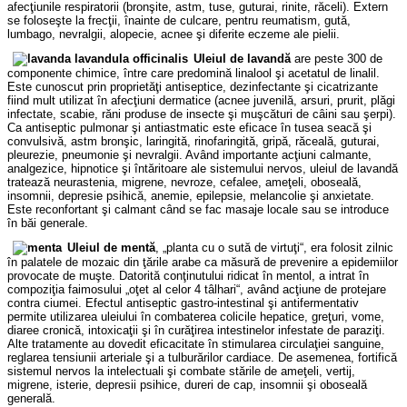
afecţiunile respiratorii (bronşite, astm, tuse, guturai, rinite, răceli). Extern
se foloseşte la frecţii, înainte de culcare, pentru reumatism, gută,
lumbago, nevralgii, alopecie, acnee şi diferite eczeme ale pielii.
Uleiul de lavandă
are peste 300 de
componente chimice, între care predomină linalool şi acetatul de linalil.
Este cunoscut prin proprietăţi antiseptice, dezinfectante şi cicatrizante
fiind mult utilizat în afecţiuni dermatice (acnee juvenilă, arsuri, prurit, plăgi
infectate, scabie, răni produse de insecte şi muşcături de câini sau şerpi).
Ca antiseptic pulmonar şi antiastmatic este eficace în tusea seacă şi
convulsivă, astm bronşic, laringită, rinofaringită, gripă, răceală, guturai,
pleurezie, pneumonie şi nevralgii. Având importante acţiuni calmante,
analgezice, hipnotice şi întăritoare ale sistemului nervos, uleiul de lavandă
tratează neurastenia, migrene, nevroze, cefalee, ameţeli, oboseală,
insomnii, depresie psihică, anemie, epilepsie, melancolie şi anxietate.
Este reconfortant şi calmant când se fac masaje locale sau se introduce
în băi generale.
Uleiul de mentă
, „planta cu o sută de virtuţi“, era folosit zilnic
în palatele de mozaic din ţările arabe ca măsură de prevenire a epidemiilor
provocate de muşte. Datorită conţinutului ridicat în mentol, a intrat în
compoziţia faimosului „oţet al celor 4 tâlhari“, având acţiune de protejare
contra ciumei. Efectul antiseptic gastro-intestinal şi antifermentativ
permite utilizarea uleiului în combaterea colicile hepatice, greţuri, vome,
diaree cronică, intoxicaţii şi în curăţirea intestinelor infestate de paraziţi.
Alte tratamente au dovedit eficacitate în stimularea circulaţiei sanguine,
reglarea tensiunii arteriale şi a tulburărilor cardiace. De asemenea, fortifică
sistemul nervos la intelectuali şi combate stările de ameţeli, vertij,
migrene, isterie, depresii psihice, dureri de cap, insomnii şi oboseală
generală.