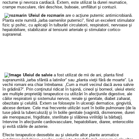
nocturne şi nevroza cardiacă. Extern, este utilizat la dureri reumatice,
crampe musculare, răni deschise, buboaie, umflături şi contuzii.
Uleiul de rozmarin
are o acţiune puternic antimicrobiană.
Planta este numită „iarba oamenilor puternici“, fiind un excelent stimulator
fizic şi psihic, cu aplicaţii în tulburări circulatorii, respiratorii, nervoase şi
hepatobiliare, stabilizator al tensiunii arteriale şi stimulator cortico-
suprarenal.
Uleiul de salvie
a fost utilizat de mii de ani, planta fiind
supranumită „iarba sfântă a latinilor“ sau „planta vieţii fără de moarte“. La
vechii romani era chiar întrebarea: „Cum a murit vecinul dacă avea salvie
în grădină?“. Prin conţinutul ridicat în tujonă, cineol şi borneol, uleiul eteric
are multiple proprietăţi terapeutice cu utilizări în afecţiunile digestive, ale
căilor respiratorii şi sistemului nervos, renale şi genitale, diabet zaharat,
obezitate şi celulită. Extern se foloseşte în ulceraţii dermatice, gingivită,
abcese dentare. Cele mai frecvente utilizări sunt în bolile pulmonare (de la
tuse până la tuberculoză) şi în bolile genitale (vaginită, dismenoree, dureri
ale menopauzei, frigiditate, sterilitate şi slăbirea virilităţii la bărbaţi).
Intervine în afecţiunile cardiovasculare, hepatobiliare, diaree, enterocolite
şi evită stările de astenie.
Efecte terapeutice deosebite au şi uleiurile altor plante aromatice