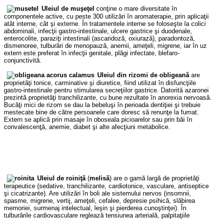
Uleiul de muşeţel
conţine o mare diversitate în
componentele active, cu peste 300 utilizări în aromaterapie, prin aplicaţii
atât interne, cât şi externe. În tratamentele interne se foloseşte la colici
abdominali, infecţii gastro-intestinale, ulcere gastrice şi duodenale,
enterocolite, paraziţi intestinali (ascaridoză, oxiurază), paradontoză,
dismenoree, tulburări de menopauză, anemii, ameţeli, migrene, iar în uz
extern este preferat în infecţii genitale, plăgi infectate, blefaro-
conjunctivită.
Uleiul din rizomi de obligeană
are
proprietăţi tonice, carminative şi diuretice, fiind utilizat în disfuncţiile
gastro-intestinale pentru stimularea secreţiilor gastrice. Datorită azaronei
prezintă proprietăţi tranchilizante, cu bune rezultate în anorexia nervoasă.
Bucăţi mici de rizom se dau la bebeluşi în perioada dentiţiei şi trebuie
mestecate bine de către persoanele care doresc să renunţe la fumat.
Extern se aplică prin masaje în oboseala picioarelor sau prin băi în
convalescenţă, anemie, diabet şi alte afecţiuni metabolice.
Uleiul de roiniţă
(
melisă
) are o gamă largă de proprietăţi
terapeutice (sedative, tranchilizante, cardiotonice, vasculare, antiseptice
şi cicatrizante). Are utilizări în boli ale sistemului nervos (insomnii,
spasme, migrene, vertij, ameţeli, cefalee, depresie psihică, slăbirea
memoriei, surmenaj intelectual, leşin şi pierderea cunoştinţei). În
tulburările cardiovasculare reglează tensiunea arterială, palpitaţiile