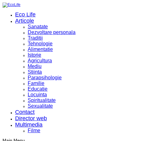
Eco Life
Articole
Sanatate
Dezvoltare personala
Traditii
Tehnologie
Alimentatie
Istorie
Agricultura
Mediu
Stiinta
Parapsihologie
Familie
Educatie
Locuinta
Spiritualitate
Sexualitate
Contact
Director web
Multimedia
Filme
Main Menu