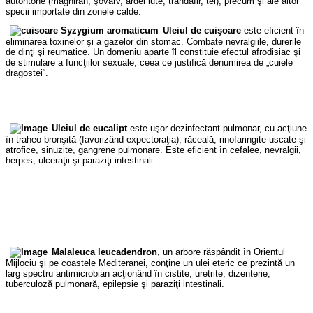
autohtone (măghiran, şovârv, ardei iute, trandafir, tei), precum şi ale altor
specii importate din zonele calde:
Uleiul de cuişoare
este eficient în
eliminarea toxinelor şi a gazelor din stomac. Combate nevralgiile, durerile
de dinţi şi reumatice. Un domeniu aparte îl constituie efectul afrodisiac şi
de stimulare a funcţiilor sexuale, ceea ce justifică denumirea de „cuiele
dragostei“.
Uleiul de eucalipt
este uşor dezinfectant pulmonar, cu acţiune
în traheo-bronşită (favorizând expectoraţia), răceală, rinofaringite uscate şi
atrofice, sinuzite, gangrene pulmonare. Este eficient în cefalee, nevralgii,
herpes, ulceraţii şi paraziţi intestinali.
Malaleuca leucadendron
, un arbore răspândit în Orientul
Mijlociu şi pe coastele Mediteranei, conţine un ulei eteric ce prezintă un
larg spectru antimicrobian acţionând în cistite, uretrite, dizenterie,
tuberculoză pulmonară, epilepsie şi paraziţi intestinali.