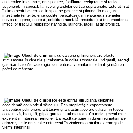
antiseptice intestinale, antispastice, fortifiante, revigorante şi tonice,
acţionând, în special, la nivelul glandelor cortico-suprarenale. Este utilizat
în tratamentul asteniilor, în spasme gastrice şi pilorice, în afecţiuni
intestinale (enterite, enterocolite, parazitoze), în relaxarea sistemului
nervos (migrene, depresii, debilitate mentală, anxietate) şi în combaterea
infecţiilor tractului respirator (faringite, laringite, răceli, astm bronşic).
Uleiul de chimion
, cu carvonă şi limonen, are efecte
stimulatoare în digestie şi calmante în colite stomacale, indigestii, secreţii
gastrice, balonări, aerofagie, combaterea viermilor intestinali şi mărirea
poftei de mâncare.
Uleiul de cimbrişor
este extras din „planta ciobăniţei“,
considerată antibioticul săracului. Prin proprietăţile expectorante,
antiseptice pulmonare, antitusive şi antiastmatice are utilizări în tusea
convulsivă, bronşită, gripă, guturai şi tuberculoză. Ca tonic general este
excelent în întărirea memoriei. Dă rezultate bune în dureri reumatismale,
artroze şi este antiseptic neîntrecut în vindecarea rănilor externe şi de
viermi intestinali.