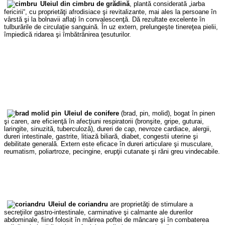
Uleiul din cimbru de grădină
, plantă considerată „iarba
fericirii“, cu proprietăţi afrodisiace şi revitalizante, mai ales la persoane în
vârstă şi la bolnavii aflaţi în convalescenţă. Dă rezultate excelente în
tulburările de circulaţie sanguină. În uz extern, prelungeşte tinereţea pielii,
împiedică ridarea şi îmbătrânirea ţesuturilor.
Uleiul de conifere
(brad, pin, molid), bogat în pinen
şi caren, are eficienţă în afecţiuni respiratorii (bronşite, gripe, guturai,
laringite, sinuzită, tuberculoză), dureri de cap, nevroze cardiace, alergii,
dureri intestinale, gastrite, litiază biliară, diabet, congestii uterine şi
debilitate generală. Extern este eficace în dureri articulare şi musculare,
reumatism, poliartroze, pecingine, erupţii cutanate şi răni greu vindecabile.
Uleiul de coriandru
are proprietăţi de stimulare a
secreţiilor gastro-intestinale, carminative şi calmante ale durerilor
abdominale, fiind folosit în mărirea poftei de mâncare şi în combaterea