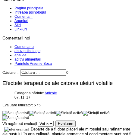
Pagina principala
Intreaba psihologul
Comentarii
Anunturi
Stiri
Link-uri
Comentarii noi
Comentariu
abuz psihologic
apa vie
aditivi alimentari
Parintele Arsenie Boca
Căutare ...
0
Efectele terapeutice ale catorva uleiuri volatile
Categoria părinte:
Articole
07. 11. 17
Evaluare utilizator:
5
/
5
Vă rugăm să evaluați
Departe de a fi doar plăceri ale mirosului sau rafinamente
ale gustului în arta culinară, plantele aromatice şi condimentare sunt pot fi