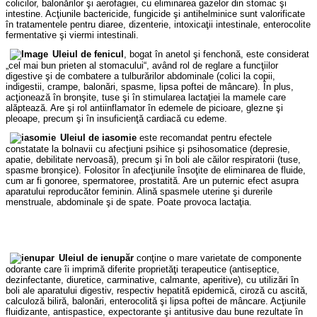
colicilor, balonărilor şi aerofagiei, cu eliminarea gazelor din stomac şi
intestine. Acţiunile bactericide, fungicide şi antihelminice sunt valorificate
în tratamentele pentru diaree, dizenterie, intoxicaţii intestinale, enterocolite
fermentative şi viermi intestinali.
Uleiul de fenicul
, bogat în anetol şi fenchonă, este considerat
„cel mai bun prieten al stomacului“, având rol de reglare a funcţiilor
digestive şi de combatere a tulburărilor abdominale (colici la copii,
indigestii, crampe, balonări, spasme, lipsa poftei de mâncare). În plus,
acţionează în bronşite, tuse şi în stimularea lactaţiei la mamele care
alăptează. Are şi rol antiinflamator în edemele de picioare, glezne şi
pleoape, precum şi în insuficienţă cardiacă cu edeme.
Uleiul de iasomie
este recomandat pentru efectele
constatate la bolnavii cu afecţiuni psihice şi psihosomatice (depresie,
apatie, debilitate nervoasă), precum şi în boli ale căilor respiratorii (tuse,
spasme bronşice). Folositor în afecţiunile însoţite de eliminarea de fluide,
cum ar fi gonoree, spermatoree, prostatită. Are un puternic efect asupra
aparatului reproducător feminin. Alină spasmele uterine şi durerile
menstruale, abdominale şi de spate. Poate provoca lactaţia.
Uleiul de ienupăr
conţine o mare varietate de componente
odorante care îi imprimă diferite proprietăţi terapeutice (antiseptice,
dezinfectante, diuretice, carminative, calmante, aperitive), cu utilizări în
boli ale aparatului digestiv, respectiv hepatită epidemică, ciroză cu ascită,
calculoză biliră, balonări, enterocolită şi lipsa poftei de mâncare. Acţiunile
fluidizante, antispastice, expectorante şi antitusive dau bune rezultate în