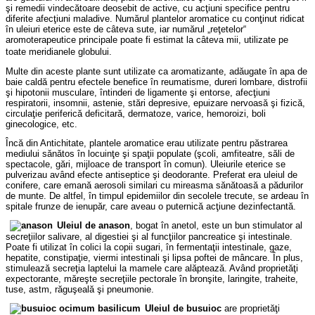
şi remedii vindecătoare deosebit de active, cu acţiuni specifice pentru
diferite afecţiuni maladive. Numărul plantelor aromatice cu conţinut ridicat
în uleiuri eterice este de câteva sute, iar numărul „reţetelor“
aromoterapeutice principale poate fi estimat la câteva mii, utilizate pe
toate meridianele globului.
Multe din aceste plante sunt utilizate ca aromatizante, adăugate în apa de
baie caldă pentru efectele benefice în reumatisme, dureri lombare, distrofii
şi hipotonii musculare, întinderi de ligamente şi entorse, afecţiuni
respiratorii, insomnii, astenie, stări depresive, epuizare nervoasă şi fizică,
circulaţie periferică deficitară, dermatoze, varice, hemoroizi, boli
ginecologice, etc.
Încă din Antichitate, plantele aromatice erau utilizate pentru păstrarea
mediului sănătos în locuinţe şi spaţii populate (şcoli, amfiteatre, săli de
spectacole, gări, mijloace de transport în comun). Uleiurile eterice se
pulverizau având efecte antiseptice şi deodorante. Preferat era uleiul de
conifere, care emană aerosoli similari cu mireasma sănătoasă a pădurilor
de munte. De altfel, în timpul epidemiilor din secolele trecute, se ardeau în
spitale
frunze
de ienupăr, care aveau o puternică acţiune dezinfectantă.
Uleiul de anason
, bogat în anetol, este un bun stimulator al
secreţiilor salivare, al digestiei şi al funcţiilor pancreatice şi intestinale.
Poate fi utilizat în colici la copii sugari, în fermentaţii intestinale, gaze,
hepatite, constipaţie, viermi intestinali şi lipsa poftei de mâncare. În plus,
stimulează secreţia laptelui la mamele care alăptează. Având proprietăţi
expectorante, măreşte secreţiile pectorale în bronşite, laringite, traheite,
tuse, astm, răguşeală şi pneumonie.
Uleiul de busuioc
are proprietăţi