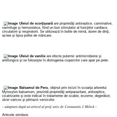
Uleiul de scorţişoară
are proprietăţi antiseptice, carminative,
varmifuge şi hemostatice, fiind un bun stimulator al funcţiilor cardiace,
circulatorii şi respiratorii. Se utilizează în bolile de inimă, dureri de dinţi,
acnee şi lipsa poftei de mâncare.
Uleiul de vanilie
are efecte puternic antimicrobiene şi
antifungice şi se foloseşte în distrugerea ciupercilor care apar pe piele.
Balsamul de Peru
, obţinut prin incizii în scoarţa arborelui
Myroxylon balsamum, prezintă proprietăţi antiparazitare, antiseptice,
cicatrizante şi este indicat în tratamente de scabie, eczeme, degerături,
ulcer varicos şi pitiriazis versicolor.
– adaptare după un articol al prof. univ. dr. Constantin. I. Milică –
Articole similare