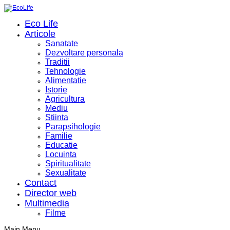
Eco Life
Articole
Sanatate
Dezvoltare personala
Traditii
Tehnologie
Alimentatie
Istorie
Agricultura
Mediu
Stiinta
Parapsihologie
Familie
Educatie
Locuinta
Spiritualitate
Sexualitate
Contact
Director web
Multimedia
Filme
Main Menu