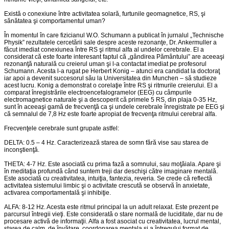
Există o conexiune între activitatea solară, furtunile geomagnetice, RS, şi
sănătatea şi comportamentul uman?
În momentul în care fizicianul W.O. Schumann a publicat în jurnalul „Technische
Physik” rezultatele cercetării sale despre aceste rezonanţe, Dr. Ankermuller a
făcut imediat conexiunea între RS şi ritmul alfa al undelor cerebrale. El a
considerat că este foarte interesant faptul că „gândirea Pământului” are aceeaşi
rezonanţă naturală cu creierul uman şi l-a contactat imediat pe profesorul
Schumann. Acesta l-a rugat pe Herbert Konig – atunci era candidat la doctoraţ
iar apoi a devenit succesorul său la Universitatea din Munchen – să studieze
acest lucru. Konig a demonstrat o corelaţie între RS şi ritmurile creierului. El a
comparat înregistrările electroencefalogramelor (EEG) cu câmpurile
electromagnetice naturale şi a descoperit că primele 5 RS, din plaja 0-35 Hz,
sunt în aceeaşi gamă de frecvenţă ca şi undele cerebrale înregistrate pe EEG şi
că semnalul de 7,8 Hz este foarte apropiat de frecvenţa ritmului cerebral alfa.
Frecvenţele cerebrale sunt grupate astfel:
DELTA: 0.5 – 4 Hz. Caracterizează starea de somn fără vise sau starea de
inconştienţă.
THETA: 4-7 Hz. Este asociată cu prima fază a somnului, sau moţăiala. Apare şi
în meditaţia profundă când suntem treji dar deschişi către imaginare mentală.
Este asociată cu creativitatea, intuiţia, fantezia, reveria. Se crede că reflectă
activitatea sistemului limbic şi o activitate crescută se observă în anxietate,
activarea comportamentală şi inhibiţie.
ALFA: 8-12 Hz. Acesta este ritmul principal la un adult relaxat. Este prezent pe
parcursul întregii vieţi. Este considerată o stare normală de luciditate, dar nu de
procesare activă de informaţii. Alfa a fost asociat cu creativitatea, lucrul mental,
starea de calm, de învăţare, coordonarea mentala şi a întregului format de