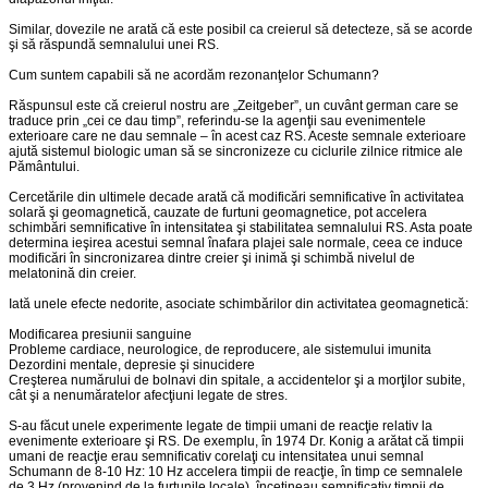
Similar, dovezile ne arată că este posibil ca creierul să detecteze, să se acorde
şi să răspundă semnalului unei RS.
Cum suntem capabili să ne acordăm rezonanţelor Schumann?
Răspunsul este că creierul nostru are „Zeitgeber”, un cuvânt german care se
traduce prin „cei ce dau timp”, referindu-se la agenţii sau evenimentele
exterioare care ne dau semnale – în acest caz RS. Aceste semnale exterioare
ajută sistemul biologic uman să se sincronizeze cu ciclurile zilnice ritmice ale
Pământului.
Cercetările din ultimele decade arată că modificări semnificative în activitatea
solară şi geomagnetică, cauzate de furtuni geomagnetice, pot accelera
schimbări semnificative în intensitatea şi stabilitatea semnalului RS. Asta poate
determina ieşirea acestui semnal înafara plajei sale normale, ceea ce induce
modificări în sincronizarea dintre creier şi inimă şi schimbă nivelul de
melatonină din creier.
Iată unele efecte nedorite, asociate schimbărilor din activitatea geomagnetică:
Modificarea presiunii sanguine
Probleme cardiace, neurologice, de reproducere, ale sistemului imunita
Dezordini mentale, depresie şi sinucidere
Creşterea numărului de bolnavi din spitale, a accidentelor şi a morţilor subite,
cât şi a nenumăratelor afecţiuni legate de stres.
S-au făcut unele experimente legate de timpii umani de reacţie relativ la
evenimente exterioare şi RS. De exemplu, în 1974 Dr. Konig a arătat că timpii
umani de reacţie erau semnificativ corelaţi cu intensitatea unui semnal
Schumann de 8-10 Hz: 10 Hz accelera timpii de reacţie, în timp ce semnalele
de 3 Hz (provenind de la furtunile locale), încetineau semnificativ timpii de