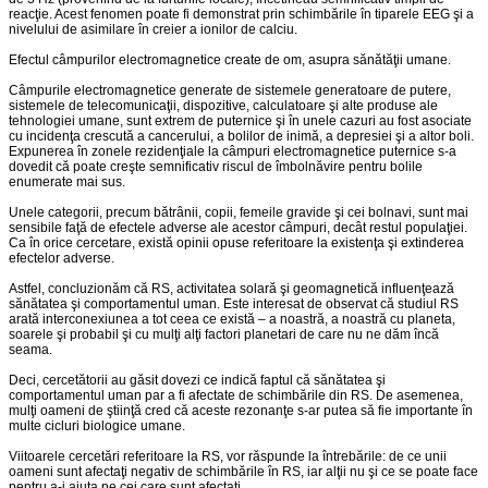
reacţie. Acest fenomen poate fi demonstrat prin schimbările în tiparele EEG şi a
nivelului de asimilare în creier a ionilor de calciu.
Efectul câmpurilor electromagnetice create de om, asupra sănătăţii umane.
Câmpurile electromagnetice generate de sistemele generatoare de putere,
sistemele de telecomunicaţii, dispozitive, calculatoare şi alte produse ale
tehnologiei umane, sunt extrem de puternice şi în unele cazuri au fost asociate
cu incidenţa crescută a cancerului, a bolilor de inimă, a depresiei şi a altor boli.
Expunerea în zonele rezidenţiale la câmpuri electromagnetice puternice s-a
dovedit că poate creşte semnificativ riscul de îmbolnăvire pentru bolile
enumerate mai sus.
Unele categorii, precum bătrânii, copii, femeile gravide şi cei bolnavi, sunt mai
sensibile faţă de efectele adverse ale acestor câmpuri, decât restul populaţiei.
Ca în orice cercetare, există opinii opuse referitoare la existenţa şi extinderea
efectelor adverse.
Astfel, concluzionăm că RS, activitatea solară şi geomagnetică influenţează
sănătatea şi comportamentul uman. Este interesat de observat că studiul RS
arată interconexiunea a tot ceea ce există – a noastră, a noastră cu planeta,
soarele şi probabil şi cu mulţi alţi factori planetari de care nu ne dăm încă
seama.
Deci, cercetătorii au găsit dovezi ce indică faptul că sănătatea şi
comportamentul uman par a fi afectate de schimbările din RS. De asemenea,
mulţi oameni de ştiinţă cred că aceste rezonanţe s-ar putea să fie importante în
multe cicluri biologice umane.
Viitoarele cercetări referitoare la RS, vor răspunde la întrebările: de ce unii
oameni sunt afectaţi negativ de schimbările în RS, iar alţii nu şi ce se poate face
pentru a-i ajuta pe cei care sunt afectaţi.