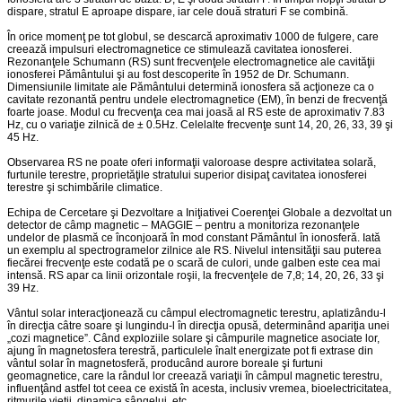
dispare, stratul E aproape dispare, iar cele două straturi F se combină.
În orice momenţ pe tot globul, se descarcă aproximativ 1000 de fulgere, care
creează impulsuri electromagnetice ce stimulează cavitatea ionosferei.
Rezonanţele Schumann (RS) sunt frecvenţele electromagnetice ale cavităţii
ionosferei Pământului şi au fost descoperite în 1952 de Dr. Schumann.
Dimensiunile limitate ale Pământului determină ionosfera să acţioneze ca o
cavitate rezonantă pentru undele electromagnetice (EM), în benzi de frecvenţă
foarte joase. Modul cu frecvenţa cea mai joasă al RS este de aproximativ 7.83
Hz, cu o variaţie zilnică de ± 0.5Hz. Celelalte frecvenţe sunt 14, 20, 26, 33, 39 şi
45 Hz.
Observarea RS ne poate oferi informaţii valoroase despre activitatea solară,
furtunile terestre, proprietăţile stratului superior disipaţ cavitatea ionosferei
terestre şi schimbările climatice.
Echipa de Cercetare şi Dezvoltare a Iniţiativei Coerenţei Globale a dezvoltat un
detector de câmp magnetic – MAGGIE – pentru a monitoriza rezonanţele
undelor de plasmă ce înconjoară în mod constant Pământul în ionosferă. Iată
un exemplu al spectrogramelor zilnice ale RS. Nivelul intensităţii sau puterea
fiecărei frecvenţe este codată pe o scară de culori, unde galben este cea mai
intensă. RS apar ca linii orizontale roşii, la frecvenţele de 7,8; 14, 20, 26, 33 şi
39 Hz.
Vântul solar interacţionează cu câmpul electromagnetic terestru, aplatizându-l
în direcţia câtre soare şi lungindu-l în direcţia opusă, determinând apariţia unei
„cozi magnetice”. Când exploziile solare şi câmpurile magnetice asociate lor,
ajung în magnetosfera terestră, particulele înalt energizate pot fi extrase din
vântul solar în magnetosferă, producând aurore boreale şi furtuni
geomagnetice, care la rândul lor creează variaţii în câmpul magnetic terestru,
influenţând astfel tot ceea ce există în acesta, inclusiv vremea, bioelectricitatea,
ritmurile vieţii, dinamica sângelui, etc.