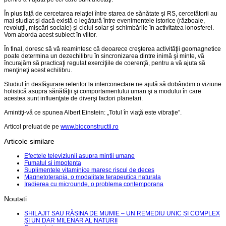
În plus faţă de cercetarea relaţiei între starea de sănătate şi RS, cercetătorii au
mai studiat şi dacă există o legătură între evenimentele istorice (războaie,
revoluţii, mişcări sociale) şi ciclul solar şi schimbările în activitatea ionosferei.
Vom aborda acest subiect în viitor.
În final, doresc să vă reamintesc că deoarece creşterea activităţii geomagnetice
poate determina un dezechilibru în sincronizarea dintre inimă şi minte, vă
încurajăm să practicaţi regulat exerciţiile de coerenţă, pentru a vă ajuta să
menţineţi acest echilibru.
Studiul în desfăşurare referitor la interconectare ne ajută să dobândim o viziune
holistică asupra sănătăţii şi comportamentului uman şi a modului în care
acestea sunt influenţate de diverşi factori planetari.
Amintiţi-vă ce spunea Albert Einstein: „Totul în viaţă este vibraţie”.
Articol preluat de pe
www.bioconstructii.ro
Articole similare
Efectele televiziunii asupra mintii umane
Fumatul si impotenta
Suplimentele vitaminice maresc riscul de deces
Magnetoterapia, o modalitate terapeutica naturala
Iradierea cu microunde, o problema contemporana
Noutati
SHILAJIT SAU RĂȘINA DE MUMIE – UN REMEDIU UNIC ȘI COMPLEX
ȘI UN DAR MILENAR AL NATURII