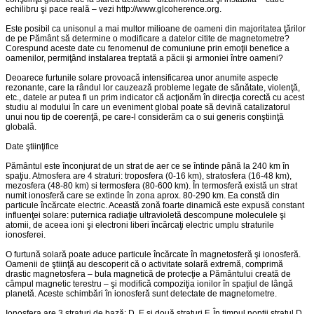
echilibru şi pace reală – vezi http://www.glcoherence.org.
Este posibil ca unisonul a mai multor milioane de oameni din majoritatea ţărilor
de pe Pământ să determine o modificare a datelor citite de magnetometre?
Corespund aceste date cu fenomenul de comuniune prin emoţii benefice a
oamenilor, permiţând instalarea treptată a păcii şi armoniei între oameni?
Deoarece furtunile solare provoacă intensificarea unor anumite aspecte
rezonante, care la rândul lor cauzează probleme legate de sănătate, violenţă,
etc., datele ar putea fi un prim indicator că acţionăm în direcţia corectă cu acest
studiu al modului în care un eveniment global poate să devină catalizatorul
unui nou tip de coerenţă, pe care-l considerăm ca o sui generis conştiinţă
globală.
Date ştiinţifice
Pământul este înconjurat de un strat de aer ce se întinde până la 240 km în
spaţiu. Atmosfera are 4 straturi: troposfera (0-16 km), stratosfera (16-48 km),
mezosfera (48-80 km) si termosfera (80-600 km). În termosferă există un strat
numit ionosferă care se extinde în zona aprox. 80-290 km. Ea constă din
particule încărcate electric. Această zonă foarte dinamică este expusă constant
influenţei solare: puternica radiaţie ultravioletă descompune moleculele şi
atomii, de aceea ioni şi electroni liberi încărcaţi electric umplu straturile
ionosferei.
O furtună solară poate aduce particule încărcate în magnetosferă şi ionosferă.
Oamenii de ştiinţă au descoperit că o activitate solară extremă, comprimă
drastic magnetosfera – bula magnetică de protecţie a Pământului creată de
câmpul magnetic terestru – şi modifică compoziţia ionilor în spaţiul de lângă
planetă. Aceste schimbări în ionosferă sunt detectate de magnetometre.
Ionosfera are 3 straturi de bază: D, E şi două straturi F. În timpul nopţii stratul D