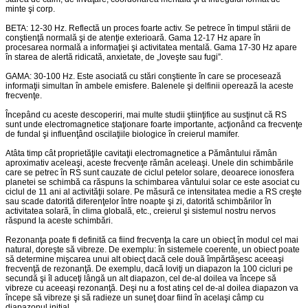
minte şi corp.
BETA: 12-30 Hz. Reflectă un proces foarte activ. Se petrece în timpul stării de
conştienţă normală şi de atenţie exterioară. Gama 12-17 Hz apare în
procesarea normală a informaţiei şi activitatea mentală. Gama 17-30 Hz apare
în starea de alertă ridicată, anxietate, de „loveşte sau fugi”.
GAMA: 30-100 Hz. Este asociată cu stări conştiente în care se procesează
informaţii simultan în ambele emisfere. Balenele şi delfinii operează la aceste
frecvenţe.
Începând cu aceste descoperiri, mai multe studii ştiinţifice au susţinut că RS
sunt unde electromagnetice staţionare foarte importante, acţionând ca frecvenţe
de fundal şi influenţând oscilaţiile biologice în creierul mamifer.
Atâta timp cât proprietăţile cavitaţii electromagnetice a Pământului rămân
aproximativ aceleaşi, aceste frecvenţe rămân aceleaşi. Unele din schimbările
care se petrec în RS sunt cauzate de ciclul petelor solare, deoarece ionosfera
planetei se schimbă ca răspuns la schimbarea vântului solar ce este asociat cu
ciclul de 11 ani al activităţii solare. Pe măsură ce intensitatea medie a RS creşte
sau scade datorită diferenţelor între noapte şi zi, datorită schimbărilor în
activitatea solară, în clima globală, etc., creierul şi sistemul nostru nervos
răspund la aceste schimbări.
Rezonanţa poate fi definită ca fiind frecvenţa la care un obiecţ în modul cel mai
natural, doreşte să vibreze. De exemplu: în sistemele coerente, un obiect poate
să determine mişcarea unui alt obiecţ dacă cele două împărtăşesc aceeaşi
frecvenţă de rezonanţă. De exemplu, dacă loviţi un diapazon la 100 cicluri pe
secundă şi îl aduceţi lângă un alt diapazon, cel de-al doilea va începe să
vibreze cu aceeaşi rezonanţă. Deşi nu a fost atinş cel de-al doilea diapazon va
începe să vibreze şi să radieze un suneţ doar fiind în acelaşi câmp cu
diapazonul iniţial.