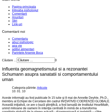
Pagina principala
Intreaba psihologul
Comentarii
Anunturi
Stiri
Link-uri
Comentarii noi
Comentariu
abuz psihologic
apa vie
aditivi alimentari
Parintele Arsenie Boca
Căutare ...
0
Influenta geomagnetismului si a rezonantei
Schumann asupra sanatatii si comportamentului
uman
Categoria părinte:
Articole
10. 01. 10
Aceste informaţii au fost publicate în 15 iulie şi 8 mai de Annette Deyhle, Ph.D.,
membru al Echipei de Cercetare din cadrul INIŢIATIVEI COERENŢEI GLOBALE.
Această iniţiativă, ce are o bază ştiinţifică, a fost lansată de Institutul HeartMath,
unind milioane de oameni în intenţia centrată în inimă de a transforma
conştiinţa globală de la starea actuală - dizarmonioasă şi instabilă – către