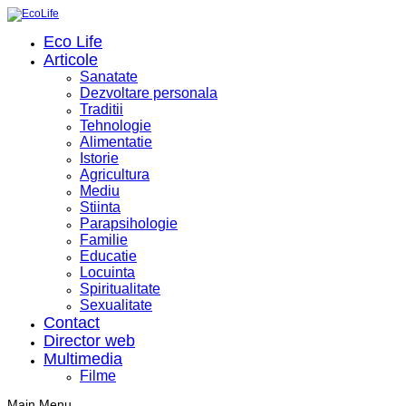
Eco Life
Articole
Sanatate
Dezvoltare personala
Traditii
Tehnologie
Alimentatie
Istorie
Agricultura
Mediu
Stiinta
Parapsihologie
Familie
Educatie
Locuinta
Spiritualitate
Sexualitate
Contact
Director web
Multimedia
Filme
Main Menu