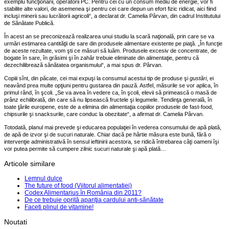
exemplu funcţionarii, operatorii PC. Pentru cei cu un consum mediu de energie, vor fi
stabilite alte valori, de asemenea şi pentru cei care depun un efort fizic ridicat, aici fiind
incluşi minerii sau lucrătorii agricoli“, a declarat dr. Camelia Pârvan, din cadrul Institutului
de Sănătate Publică.
În acest an se preconizează realizarea unui studiu la scară naţională, prin care se va
urmări estimarea cantităţii de sare din produsele alimentare existente pe piaţă. „În funcţie
de aceste rezultate, vom şti ce măsuri să luăm. Produsele excesiv de concentrate, de
bogate în sare, în grăsimi şi în zahăr trebuie eliminate din alimentaţie, pentru că
dezechilibrează sănătatea organismului“, a mai spus dr. Pârvan.
Copiii sînt, din păcate, cei mai expuşi la consumul acestui tip de produse şi
gustări
, ei
neavând prea multe opţiuni pentru gustarea din pauză. Astfel, măsurile se vor aplica, în
primul rând, în şcoli. „Se va avea în vedere ca, în şcoli, elevii să primească o masă de
prânz echilibrată, din care să nu lipsească fructele şi legumele. Tendinţa generală, în
toate ţările europene, este de a elimina din alimentaţia copiilor produsele de fast-food,
chipsurile şi snacksurile, care conduc la obezitate“, a afirmat dr. Camelia Pârvan.
Totodată, planul mai prevede şi educarea populaţiei în vederea consumului de apă plată,
de apă de izvor şi de sucuri naturale. Chiar dacă pe hârtie măsura este bună, fără o
intervenţie administrativă în sensul ieftinirii acestora, se ridică întrebarea câţi oameni îşi
vor putea permite să cumpere zilnic sucuri naturale şi apă plată…
Articole similare
Lemnul dulce
The future of food (Viitorul alimentatiei)
Codex Alimentarius în România din 2011?
De ce trebuie oprită apariţia cardului anti-sănătate
Faceti plinul de vitamine!
Noutati