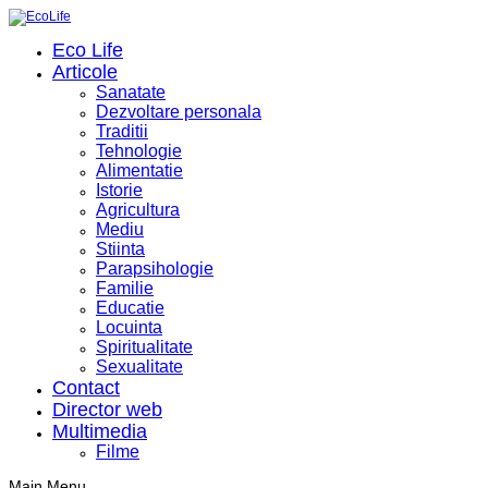
Eco Life
Articole
Sanatate
Dezvoltare personala
Traditii
Tehnologie
Alimentatie
Istorie
Agricultura
Mediu
Stiinta
Parapsihologie
Familie
Educatie
Locuinta
Spiritualitate
Sexualitate
Contact
Director web
Multimedia
Filme
Main Menu