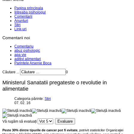
Pagina principala
Intreaba psihologul
Comentarii
Anunturi
Stiri
Link-uri
Comentarii noi
Comentariu
abuz psihologic
apa vie
aditivi alimentari
Parintele Arsenie Boca
Căutare ...
0
Ministerul Sanatatii pregateste o revolutie in
alimentatie
Categoria părinte:
Stiri
07. 02. 16
Vă rugăm să evaluați
Peste 30% dintre tipurile de cancer pot fi evitate
, potrivit statisticilor Organizaţiei