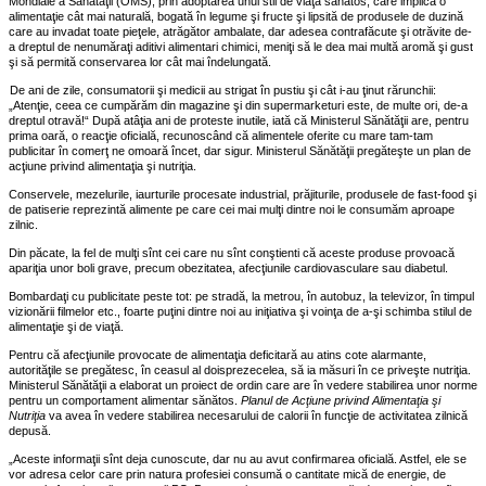
Mondiale a Sănătăţii (OMS), prin adoptarea unui stil de viaţă sănătos, care implică o
alimentaţie cât mai naturală, bogată în legume şi fructe şi lipsită de produsele de duzină
care au invadat toate pieţele, atrăgător ambalate, dar adesea contrafăcute şi otrăvite de-
a dreptul de nenumăraţi aditivi alimentari chimici, meniţi să le dea mai multă aromă şi gust
şi să permită conservarea lor cât mai îndelungată.
De ani de zile, consumatorii şi medicii au strigat în pustiu şi cât i-au ţinut rărunchii:
„Atenţie, ceea ce cumpărăm din magazine şi din supermarketuri este, de multe ori, de-a
dreptul otravă!“ După atâţia ani de proteste inutile, iată că Ministerul Sănătăţii are, pentru
prima oară, o reacţie oficială, recunoscând că alimentele oferite cu mare tam-tam
publicitar în comerţ ne omoară încet, dar sigur. Ministerul Sănătăţii pregăteşte un plan de
acţiune privind alimentaţia şi nutriţia.
Conservele, mezelurile, iaurturile procesate industrial, prăjiturile, produsele de fast-food şi
de patiserie reprezintă alimente pe care cei mai mulţi dintre noi le consumăm aproape
zilnic.
Din păcate, la fel de mulţi sînt cei care nu sînt conştienti că aceste produse provoacă
apariţia unor boli grave, precum obezitatea, afecţiunile cardiovasculare sau diabetul.
Bombardaţi cu publicitate peste tot: pe stradă, la metrou, în autobuz, la televizor, în timpul
vizionării filmelor etc., foarte puţini dintre noi au iniţiativa şi voinţa de a-şi schimba stilul de
alimentaţie şi de viaţă.
Pentru că afecţiunile provocate de alimentaţia deficitară au atins cote alarmante,
autorităţile se pregătesc, în ceasul al doisprezecelea, să ia măsuri în ce priveşte nutriţia.
Ministerul Sănătăţii a elaborat un proiect de ordin care are în vedere stabilirea unor norme
pentru un comportament alimentar sănătos.
Planul de Acţiune privind Alimentaţia şi
Nutriţia
va avea în vedere stabilirea necesarului de calorii în funcţie de activitatea zilnică
depusă.
„Aceste informaţii sînt deja cunoscute, dar nu au avut confirmarea oficială. Astfel, ele se
vor adresa celor care prin natura profesiei consumă o cantitate mică de energie, de