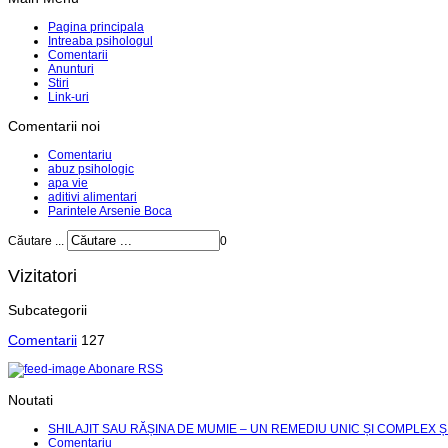
Pagina principala
Intreaba psihologul
Comentarii
Anunturi
Stiri
Link-uri
Comentarii noi
Comentariu
abuz psihologic
apa vie
aditivi alimentari
Parintele Arsenie Boca
Căutare ...
0
Vizitatori
Subcategorii
Comentarii
127
Abonare RSS
Noutati
SHILAJIT SAU RĂȘINA DE MUMIE – UN REMEDIU UNIC ȘI COMPLEX Ș
Comentariu