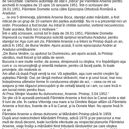
de Securitate. Oamenii autorităţii de stat îl „ridică“ pe Părintele Arsenie pentru
anchetă în noaptea de 15 spre 16 ianuarie 1951. Într-o scrisoare din
26.01.1951, Părintele Dometie scria către Episcopia Ortodoxă Română a
Aradului:
„…la ora 5 dimineaţa, părintele Arsenie Boca, stareţul astei mănăstiri, a fost
ridicat de un grup de 10 oameni din partea autorităţii. Nu ni s-a prezentat nici un
ordin. Procedeul a fost brutal. Au intrat în chiliile surorilor, vorbind necuviincios.
Toate acestea, fără nici o motivare.“
Într-o altă scrisoare, scrisă tot în data de 26.01.1951, Părintele Dometie
împreună cu maicile Prislopului solicită sprijinul ierarhului Aradului, pentru
stareţul lor. Aşa cum am zis, Părintele Arsenie s-a întors la Prislop după un an,
adică în 1952, de Buna Vestire. Ajuns acasă, îi scrie episcopului Andrei al
Aradului următoarele:
„De Buna Vestire, cu ajutorul lui Dumnezeu, am ajuns acasă, la Prislop:
sănătos, mult folosit şi tot atâta de senin.
Bucuria n-are multe vorbe, de aceea, dimpreună cu obştea, V-o împărtăşim aşa
cum e: cu recunoştinţă şi smerită metanie, pentru că faceţi parte, în toate
privinţele, din motivele ei.
Am aflat că după Paşti veniţi la noi. Vă aşteptăm, aşa cum vechii creştini îşi
aşteptau Părinţii. Dar, pe lângă motivul străvechi, mai e şi unul local, mai nou:
îndeplinirea ultimelor forme în conducerea obştei de aci, – ceea ce-mi va
asigura şi mie răgazul preocupării şi de ceilalţi talanţi ce i am, cu care încă n-
am lucrat nimic pentru Iisus.
Al Prea Sfinţiei Voastre fiu duhovnicesc, Arsenie. Prislop, 3.04.1952.“
Se ştie că în această perioadă Părintele Arsenie a fost dus la Canal unde a stat
9 luni de zile. În cartea Viforniţa cea mare a lui Dimitrie Bejan aflăm că Părintele
Arsenie a fost dus, înainte de a fi la Canal, şi la Ocnele Mari. Nu spune însă în
ce an.
Părintele Arsenie a rămas duhovnic al Mănăstirii Prislop până în 1959.
După anul redeschiderii Mănăstirii Prislop, adică 1976 şi pe parcursul a mai
mult de două decenii, toate lucrările efectuate au respectat planurile Părintelui
Arsenie, viaţa însăşi a mănăstirii fiind tributară rânduielilor pe care obştea