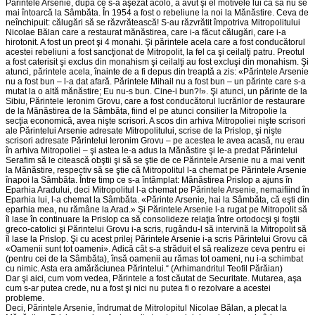
Părintele Arsenie, după ce s-a aşezat acolo, a avut şi el motivele lui ca să nu se
mai întoarcă la Sâmbăta. În 1954 a fost o rebeliune la noi la Mănăstire. Ceva de
neînchipuit: călugări să se răzvrătească! S-au răzvrătit împotriva Mitropolitului
Nicolae Bălan care a restaurat mănăstirea, care i-a făcut călugări, care i-a
hirotonit. A fost un preot şi 4 monahi. Şi părintele acela care a fost conducătorul
acestei rebeliuni a fost sancţionat de Mitropolit, la fel ca şi ceilalţi patru. Preotul
a fost caterisit şi exclus din monahism şi ceilalţi au fost excluşi din monahism. Şi
atunci, părintele acela, înainte de a fi depus din treaptă a zis: «Părintele Arsenie
nu a fost bun – l-a dat afară. Părintele Mihail nu a fost bun – un părinte care s-a
mutat la o altă mănăstire; Eu nu-s bun. Cine-i bun?!». Şi atunci, un părinte de la
Sibiu, Părintele Ieronim Grovu, care a fost conducătorul lucrărilor de restaurare
de la Mănăstirea de la Sâmbăta, fiind el pe atunci consilier la Mitropolie la
secţia economică, avea nişte scrisori. A scos din arhiva Mitropoliei nişte scrisori
ale Părintelui Arsenie adresate Mitropolitului, scrise de la Prislop, şi nişte
scrisori adresate Părintelui Ieronim Grovu – pe acestea le avea acasă, nu erau
în arhiva Mitropoliei – şi astea le-a adus la Mănăstire şi le-a predat Părintelui
Serafim să le citească obştii şi să se ştie de ce Părintele Arsenie nu a mai venit
la Mănăstire, respectiv să se ştie că Mitropolitul l-a chemat pe Părintele Arsenie
înapoi la Sâmbăta. Între timp ce s-a întâmplat: Mănăstirea Prislop a ajuns în
Eparhia Aradului, deci Mitropolitul l-a chemat pe Părintele Arsenie, nemaifiind în
Eparhia lui, l-a chemat la Sâmbăta. «Părinte Arsenie, hai la Sâmbăta, că eşti din
eparhia mea, nu rămâne la Arad.» Şi Părintele Arsenie l-a rugat pe Mitropolit să
îl lase în continuare la Prislop ca să consolideze relaţia între ortodocşi şi foştii
greco-catolici şi Părintelui Grovu i-a scris, rugându-l să intervină la Mitropolit să
îl lase la Prislop. Şi cu acest prilej Părintele Arsenie i-a scris Părintelui Grovu că
«Oamenii sunt tot oameni». Adică cât s-a străduit el să realizeze ceva pentru ei
(pentru cei de la Sâmbăta), însă oamenii au rămas tot oameni, nu i-a schimbat
cu nimic. Asta era amărăciunea Părintelui.“ (Arhimandritul Teofil Părăian)
Dar şi aici, cum vom vedea, Părintele a fost căutat de Securitate. Mutarea, aşa
cum s-ar putea crede, nu a fost şi nici nu putea fi o rezolvare a acestei
probleme.
Deci, Părintele Arsenie, îndrumat de Mitrolopitul Nicolae Bălan, a plecat la