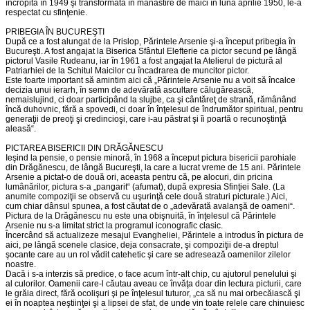
încropită în 1949 şi transformată în mănăstire de maici în luna aprilie 1950, le-a
respectat cu sfinţenie.
PRIBEGIA ÎN BUCUREŞTI
După ce a fost alungat de la Prislop, Părintele Arsenie şi-a început pribegia în
Bucureşti. A fost angajat la Biserica Sfântul Elefterie ca pictor secund pe lângă
pictorul Vasile Rudeanu, iar în 1961 a fost angajat la Atelierul de pictură al
Patriarhiei de la Schitul Maicilor cu încadrarea de muncitor pictor.
Este foarte important să amintim aici că „Părintele Arsenie nu a voit să încalce
decizia unui ierarh, în semn de adevărată ascultare călugărească,
nemaislujind, ci doar participând la slujbe, ca şi cântăreţ de strană, rămânând
încă duhovnic, fără a spovedi, ci doar în înţelesul de îndrumător spiritual, pentru
generaţii de preoţi şi credincioşi, care i-au păstrat şi îi poartă o recunoştinţă
aleasă“.
PICTAREA BISERICII DIN DRĂGĂNESCU
Ieşind la pensie, o pensie minoră, în 1968 a început pictura bisericii parohiale
din Drăgănescu, de lângă Bucureşti, la care a lucrat vreme de 15 ani. Părintele
Arsenie a pictat-o de două ori, aceasta pentru că, pe alocuri, din pricina
lumânărilor, pictura s-a „pangarit“ (afumat), după expresia Sfinţiei Sale. (La
anumite compoziţii se observă cu uşurinţă cele două straturi picturale.) Aici,
cum chiar dânsul spunea, a fost căutat de o „adevărată avalanşă de oameni“.
Pictura de la Drăgănescu nu este una obişnuită, în înţelesul că Părintele
Arsenie nu s-a limitat strict la programul iconografic clasic.
Încercând să actualizeze mesajul Evangheliei, Părintele a introdus în pictura de
aici, pe lângă scenele clasice, deja consacrate, şi compoziţii de-a dreptul
şocante care au un rol vădit catehetic şi care se adresează oamenilor zilelor
noastre.
Dacă i s-a interzis să predice, o face acum într-alt chip, cu ajutorul penelului şi
al culorilor. Oamenii care-l căutau aveau ce învăţa doar din lectura picturii, care
le grăia direct, fără ocolişuri şi pe înţelesul tuturor, „ca să nu mai orbecăiască şi
ei în noaptea neştiinţei şi a lipsei de sfat, de unde vin toate relele care chinuiesc