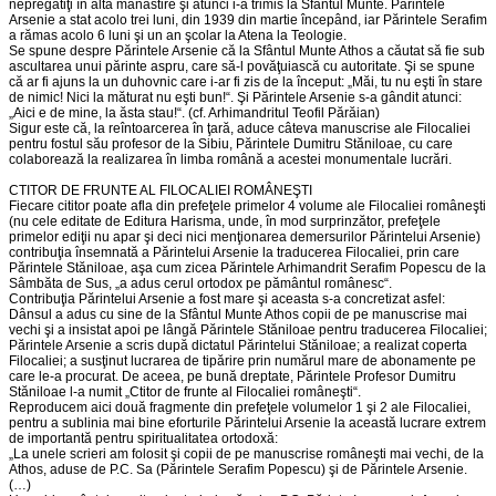
nepregătiţi în altă mănăstire şi atunci i-a trimis la Sfântul Munte. Părintele
Arsenie a stat acolo trei luni, din 1939 din martie începând, iar Părintele Serafim
a rămas acolo 6 luni şi un an şcolar la Atena la Teologie.
Se spune despre Părintele Arsenie că la Sfântul Munte Athos a căutat să fie sub
ascultarea unui părinte aspru, care să-l povăţuiască cu autoritate. Şi se spune
că ar fi ajuns la un duhovnic care i-ar fi zis de la început: „Măi, tu nu eşti în stare
de nimic! Nici la măturat nu eşti bun!“. Şi Părintele Arsenie s-a gândit atunci:
„Aici e de mine, la ăsta stau!“. (cf. Arhimandritul Teofil Părăian)
Sigur este că, la reîntoarcerea în ţară, aduce câteva manuscrise ale Filocaliei
pentru fostul său profesor de la Sibiu, Părintele Dumitru Stăniloae, cu care
colaborează la realizarea în limba română a acestei monumentale lucrări.
CTITOR DE FRUNTE AL FILOCALIEI ROMÂNEŞTI
Fiecare cititor poate afla din prefeţele primelor 4 volume ale Filocaliei româneşti
(nu cele editate de Editura Harisma, unde, în mod surprinzător, prefeţele
primelor ediţii nu apar şi deci nici menţionarea demersurilor Părintelui Arsenie)
contribuţia însemnată a Părintelui Arsenie la traducerea Filocaliei, prin care
Părintele Stăniloae, aşa cum zicea Părintele Arhimandrit Serafim Popescu de la
Sâmbăta de Sus, „a adus cerul ortodox pe pământul românesc“.
Contribuţia Părintelui Arsenie a fost mare şi aceasta s-a concretizat asfel:
Dânsul a adus cu sine de la Sfântul Munte Athos copii de pe manuscrise mai
vechi şi a insistat apoi pe lângă Părintele Stăniloae pentru traducerea Filocaliei;
Părintele Arsenie a scris după dictatul Părintelui Stăniloae; a realizat coperta
Filocaliei; a susţinut lucrarea de tipărire prin numărul mare de abonamente pe
care le-a procurat. De aceea, pe bună dreptate, Părintele Profesor Dumitru
Stăniloae l-a numit „Ctitor de frunte al Filocaliei româneşti“.
Reproducem aici două fragmente din prefeţele volumelor 1 şi 2 ale Filocaliei,
pentru a sublinia mai bine eforturile Părintelui Arsenie la această lucrare extrem
de importantă pentru spiritualitatea ortodoxă:
„La unele scrieri am folosit şi copii de pe manuscrise româneşti mai vechi, de la
Athos, aduse de P.C. Sa (Părintele Serafim Popescu) şi de Părintele Arsenie.
(…)