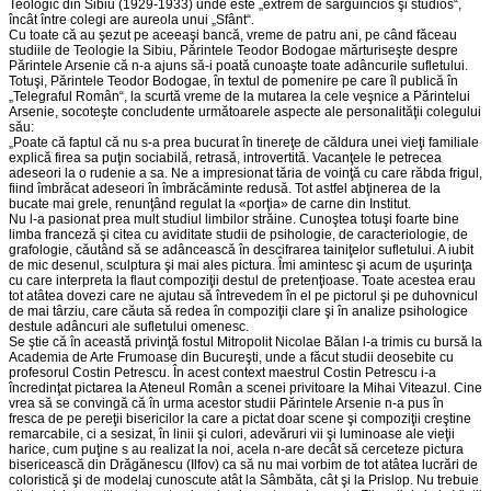
Teologic din Sibiu (1929-1933) unde este „extrem de sârguincios şi studios“,
încât între colegi are aureola unui „Sfânt“.
Cu toate că au şezut pe aceeaşi bancă, vreme de patru ani, pe când făceau
studiile de Teologie la Sibiu, Părintele Teodor Bodogae mărturiseşte despre
Părintele Arsenie că n-a ajuns să-i poată cunoaşte toate adâncurile sufletului.
Totuşi, Părintele Teodor Bodogae, în textul de pomenire pe care îl publică în
„Telegraful Român“, la scurtă vreme de la mutarea la cele veşnice a Părintelui
Arsenie, socoteşte concludente următoarele aspecte ale personalităţii colegului
său:
„Poate că faptul că nu s-a prea bucurat în tinereţe de căldura unei vieţi familiale
explică firea sa puţin sociabilă, retrasă, introvertită. Vacanţele le petrecea
adeseori la o rudenie a sa. Ne a impresionat tăria de voinţă cu care răbda frigul,
fiind îmbrăcat adeseori în îmbrăcăminte redusă. Tot astfel abţinerea de la
bucate mai grele, renunţând regulat la «porţia» de carne din Institut.
Nu l-a pasionat prea mult studiul limbilor străine. Cunoştea totuşi foarte bine
limba franceză şi citea cu aviditate studii de psihologie, de caracteriologie, de
grafologie, căutând să se adâncească în descifrarea tainiţelor sufletului. A iubit
de mic desenul, sculptura şi mai ales pictura. Îmi amintesc şi acum de uşurinţa
cu care interpreta la flaut compoziţii destul de pretenţioase. Toate acestea erau
tot atâtea dovezi care ne ajutau să întrevedem în el pe pictorul şi pe duhovnicul
de mai târziu, care căuta să redea în compoziţii clare şi în analize psihologice
destule adâncuri ale sufletului omenesc.
Se ştie că în această privinţă fostul Mitropolit Nicolae Bălan l-a trimis cu bursă la
Academia de Arte Frumoase din Bucureşti, unde a făcut studii deosebite cu
profesorul Costin Petrescu. În acest context maestrul Costin Petrescu i-a
încredinţat pictarea la Ateneul Român a scenei privitoare la Mihai Viteazul. Cine
vrea să se convingă că în urma acestor studii Părintele Arsenie n-a pus în
fresca de pe pereţii bisericilor la care a pictat doar scene şi compoziţii creştine
remarcabile, ci a sesizat, în linii şi culori, adevăruri vii şi luminoase ale vieţii
harice, cum puţine s au realizat la noi, acela n-are decât să cerceteze pictura
bisericească din Drăgănescu (Ilfov) ca să nu mai vorbim de tot atâtea lucrări de
coloristică şi de modelaj cunoscute atât la Sâmbăta, cât şi la Prislop. Nu trebuie