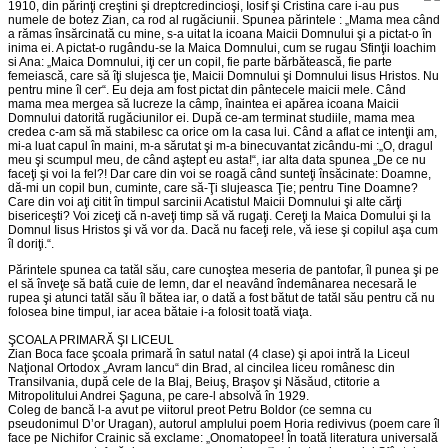
1910, din părinţi creştini şi dreptcredincioşi, Iosif şi Cristina care i-au pus
numele de botez Zian, ca rod al rugăciunii. Spunea părintele : „Mama mea când
a rămas însărcinată cu mine, s-a uitat la icoana Maicii Domnului şi a pictat-o în
inima ei. A pictat-o rugându-se la Maica Domnului, cum se rugau Sfinţii Ioachim
si Ana: „Maica Domnului, iţi cer un copil, fie parte bărbătească, fie parte
femeiască, care să îţi slujesca ţie, Maicii Domnului şi Domnului Iisus Hristos. Nu
pentru mine îl cer“. Eu deja am fost pictat din pântecele maicii mele. Când
mama mea mergea să lucreze la câmp, înaintea ei apărea icoana Maicii
Domnului datorită rugăciunilor ei. După ce-am terminat studiile, mama mea
credea c-am să mă stabilesc ca orice om la casa lui. Când a aflat ce intenţii am,
mi-a luat capul în maini, m-a sărutat şi m-a binecuvantat zicându-mi :„O, dragul
meu şi scumpul meu, de când aştept eu asta!“, iar alta data spunea „De ce nu
faceţi şi voi la fel?! Dar care din voi se roagă când sunteţi însăcinate: Doamne,
dă-mi un copil bun, cuminte, care să-Ţi slujeasca Ţie; pentru Tine Doamne?
Care din voi aţi citit în timpul sarcinii Acatistul Maicii Domnului şi alte cărţi
bisericeşti? Voi ziceţi că n-aveţi timp să vă rugaţi. Cereţi la Maica Domului şi la
Domnul Iisus Hristos şi vă vor da. Dacă nu faceţi rele, vă iese şi copilul aşa cum
îl doriţi.“.
Părintele spunea ca tatăl său, care cunoştea meseria de pantofar, îl punea şi pe
el să înveţe să bată cuie de lemn, dar el neavând îndemânarea necesară le
rupea şi atunci tatăl său îl bătea iar, o dată a fost bătut de tatăl său pentru că nu
folosea bine timpul, iar acea bătaie i-a folosit toată viaţa.
ŞCOALA PRIMARĂ ŞI LICEUL
Zian Boca face şcoala primară în satul natal (4 clase) şi apoi intră la Liceul
Naţional Ortodox „Avram Iancu“ din Brad, al cincilea liceu românesc din
Transilvania, după cele de la Blaj, Beiuş, Braşov şi Năsăud, ctitorie a
Mitropolitului Andrei Şaguna, pe care-l absolvă în 1929.
Coleg de bancă l-a avut pe viitorul preot Petru Boldor (ce semna cu
pseudonimul D’or Uragan), autorul amplului poem Horia redivivus (poem care îl
face pe Nichifor Crainic să exclame: „Onomatopee! În toată literatura universală