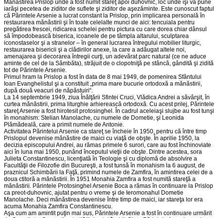
Mănăstirea Prislop unde a fost numit stareţ apoi duhovnic, loc unde îşi va pune
iarăşi pecetea de ziditor de suflete şi ziditor de aşezăminte. Este cunoscut faptul
că Părintele Arsenie a lucrat constant la Prislop, prin implicarea personală în
restaurarea mănăstirii şi în toate celelalte munci de aici: tencuiala pentru
pregătirea frescei, ridicarea schelei pentru pictura cu care dorea chiar dânsul
să împodobească biserica, icoanele de pe tâmpla altarului, sculptarea
iconostaselor şi a stranelor – în general lucrarea întregului mobilier liturgic,
restaurarea bisericii şi a clădirilor anexe, la care a adăugat altele noi,
amenajarea şi decorarea întregii curţi, un adevărat parc natural (ce ne aduce
aminte de cel de la Sâmbăta), străjuit de o clopotniţă pe stâncă, gândită şi zidită
tot de Părintele Arsenie.
Primul hram la Prislop a fost în data de 8 mai 1949, de pomenirea Sfântului
Ioan Evanghelistul şi a constituit „prima mare bucurie ortodoxă a mănăstirii,
după două veacuri de năpăstuiri“.
La 14 septembrie 1949, ziua Înălţării Sfintei Cruci, Vlădica Andrei a săvârşit, în
curtea mănăstirii, prima liturghie arhierească ortodoxă. Cu acest prilej, Părintele
stareţ Arsenie a fost hirotesit protosinghel. În cadrul aceleiaşi slujbe au fost tunşi
în monahism: Stelian Manolache, cu numele de Dometie, şi Leonida
Plămădeală, care a primit numele de Antonie.
Activitatea Părintelui Arsenie ca stareţ se încheie în 1950, pentru că între timp
Prislopul devenise mănăstire de maici cu viaţă de obşte. În aprilie 1950, la
decizia episcopului Andrei, au rămas primele 6 surori, care au fost închinoviate
aici în luna mai 1950, punând începutul vieţii de obşte. Dintre acestea, sora
Julieta Constantinescu, licenţiată în Teologie şi cu diplomă de absolvire a
Facultăţii de Filozofie din Bucureşti, a fost tunsă în monahism la 6 august, de
praznicul Schimbării la Faţă, primind numele de Zamfira, în amintirea celei de a
doua ctitoră a mănăstirii. În 1951 Monahia Zamfira a fost numită stareţă a
mănăstirii. Părintele Protosinghel Arsenie Boca a rămas în continuare la Prislop
ca preot-duhovnic, ajutat pentru o vreme şi de Ieromonahul Dometie
Manolache. Deci mănăstirea devenise între timp de maici, iar stareţa lor era
acuma Monahia Zamfira Constantinescu.
Aşa cum am amintit puţin mai sus, Părintele Arsenie a fost în continuare urmărit