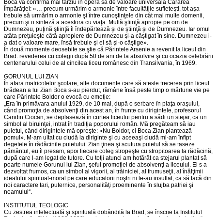
Boca va confirma mai târziu în opera sa de valoare universală Cărarea
Împărăţiei: «… precum urmărim o armonie între facultăţile sufleteşti, tot aşa
trebuie să urmărim o armonie şi între cunoştinţele din cât mai multe domenii,
precum şi o sinteză a acestora cu viaţa. Multă ştiinţă apropie pe om de
Dumnezeu, puţină ştiinţă îl îndepărtează şi de ştiinţă şi de Dumnezeu. Iar omul
atâta preţuieşte câtă apropiere de Dumnezeu şi-a câştigat în sine. Dumnezeu i-
a dat o valoare mare, însă trebuie şi el să şi-o câştige».
În două momente deosebite se ştie că Părintele Arsenie a revenit la liceul din
Brad: revederea cu colegii după 50 de ani de la absolvire şi cu ocazia celebrării
centenarului celui de al cincilea liceu românesc din Transilvania, în 1969.
GORUNUL LUI ZIAN
În afara matricolelor şcolare, alte documente care să ateste trecerea prin liceul
brădean a lui Zian Boca s-au pierdut, rămâne însă peste timp o mărturie vie pe
care Părintele Boldor o evocă cu emoţie:
„Era în primăvara anului 1929, de 10 mai, după o serbare în piaţa oraşului,
când promoţia de absolvenţi din acest an, în frunte cu dirigintele, profesorul
Candin Ciocan, se deplasează în curtea liceului pentru a sădi un stejar, ca un
simbol al biruinţei, intrat în tradiţia poporului român. Mă pregăteam să iau
puietul, când dirigintele mă opreşte: «Nu Boldor, ci Boca Zian plantează
pomul». M-am uitat cu ciudă la diriginte şi cu aceeaşi ciudă mi-am înfipt
degetele în rădăcinile puietului. Zian ţinea şi scutura puietul să se taseze
pământul, eu îl presam, apoi fiecare coleg stropeşte cu stropitoarea la rădăcină,
după care l-am legat de tutore. Cu toţii atunci am hotărât ca stejarul plantat să
poarte numele Gorunul lui Zian, şeful promoţiei de absolvenţi a liceului. El s a
dezvoltat frumos, ca un simbol al vigorii, al trăiniciei, al frumuseţii, al înălţimii
idealului spiritual-moral pe care educatorii noştri ni le-au insuflat, ca să facă din
noi caractere tari, puternice, personalităţi proeminente în slujba patriei şi
neamului“.
INSTITUTUL TEOLOGIC
Cu zestrea intelectuală şi spirituală dobândită la Brad, se înscrie la Institutul