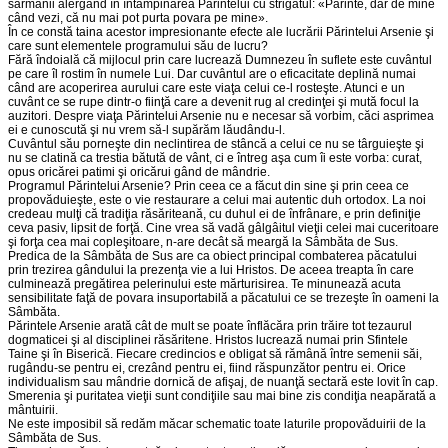
sărmanii alergând în întâmpinarea Părintelui cu strigătul: «Părinte, dar de mine
când vezi, că nu mai pot purta povara pe mine».
În ce constă taina acestor impresionante efecte ale lucrării Părintelui Arsenie şi
care sunt elementele programului său de lucru?
Fără îndoială că mijlocul prin care lucrează Dumnezeu în suflete este cuvântul
pe care îl rostim în numele Lui. Dar cuvântul are o eficacitate deplină numai
când are acoperirea aurului care este viaţa celui ce-l rosteşte. Atunci e un
cuvânt ce se rupe dintr-o fiinţă care a devenit rug al credinţei şi mută focul la
auzitori. Despre viaţa Părintelui Arsenie nu e necesar să vorbim, căci asprimea
ei e cunoscută şi nu vrem să-l supărăm lăudându-l.
Cuvântul său porneşte din neclintirea de stâncă a celui ce nu se târguieşte şi
nu se clatină ca trestia bătută de vânt, ci e întreg aşa cum îi este vorba: curat,
opus oricărei patimi şi oricărui gând de mândrie.
Programul Părintelui Arsenie? Prin ceea ce a făcut din sine şi prin ceea ce
propovăduieşte, este o vie restaurare a celui mai autentic duh ortodox. La noi
credeau mulţi că tradiţia răsăriteană, cu duhul ei de înfrânare, e prin definiţie
ceva pasiv, lipsit de forţă. Cine vrea să vadă gâlgâitul vieţii celei mai cuceritoare
şi forţa cea mai copleşitoare, n-are decât să meargă la Sâmbăta de Sus.
Predica de la Sâmbăta de Sus are ca obiect principal combaterea păcatului
prin trezirea gândului la prezenţa vie a lui Hristos. De aceea treapta în care
culminează pregătirea pelerinului este mărturisirea. Te minunează acuta
sensibilitate faţă de povara insuportabilă a păcatului ce se trezeşte în oameni la
Sâmbăta.
Părintele Arsenie arată cât de mult se poate înflăcăra prin trăire tot tezaurul
dogmaticei şi al disciplinei răsăritene. Hristos lucrează numai prin Sfintele
Taine şi în Biserică. Fiecare credincios e obligat să rămână între semenii săi,
rugându-se pentru ei, crezând pentru ei, fiind răspunzător pentru ei. Orice
individualism sau mândrie dornică de afişaj, de nuanţă sectară este lovit în cap.
Smerenia şi puritatea vieţii sunt condiţiile sau mai bine zis condiţia neapărată a
mântuirii.
Ne este imposibil să redăm măcar schematic toate laturile propovăduirii de la
Sâmbăta de Sus.