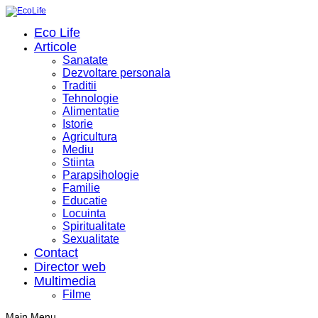
Eco Life
Articole
Sanatate
Dezvoltare personala
Traditii
Tehnologie
Alimentatie
Istorie
Agricultura
Mediu
Stiinta
Parapsihologie
Familie
Educatie
Locuinta
Spiritualitate
Sexualitate
Contact
Director web
Multimedia
Filme
Main Menu