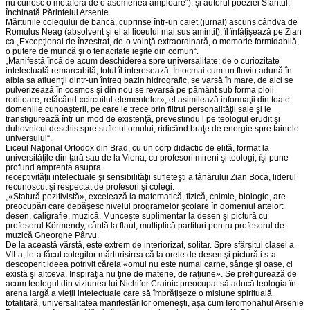
nu cunosc o metaforă de o asemenea amploare“), şi autorul poeziei Sfântul,
închinată Părintelui Arsenie.
Mărturiile colegului de bancă, cuprinse într-un caiet (jurnal) ascuns cândva de
Romulus Neag (absolvent şi el al liceului mai sus amintit), îl înfăţişează pe Zian
ca „Excepţional de înzestrat, de-o voinţă extraordinară, o memorie formidabilă,
o putere de muncă şi o tenacitate ieşite din comun“.
„Manifestă încă de acum deschiderea spre universalitate; de o curiozitate
intelectuală remarcabilă, totul îl interesează. Întocmai cum un fluviu adună în
albia sa afluenţii dintr-un întreg bazin hidrografic, se varsă în mare, de aici se
pulverizează în cosmos şi din nou se revarsă pe pământ sub forma ploii
roditoare, refăcând «circuitul elementelor», el asimilează informaţii din toate
domeniile cunoaşterii, pe care le trece prin filtrul personalităţii sale şi le
transfigurează într un mod de existenţă, prevestindu l pe teologul erudit şi
duhovnicul deschis spre sufletul omului, ridicând braţe de energie spre tainele
universului“.
Liceul Naţional Ortodox din Brad, cu un corp didactic de elită, format la
universităţile din ţară sau de la Viena, cu profesori mireni şi teologi, îşi pune
profund amprenta asupra
receptivităţii intelectuale şi sensibilităţii sufleteşti a tânărului Zian Boca, liderul
recunoscut şi respectat de profesori şi colegi.
„«Statură pozitivistă», excelează la matematică, fizică, chimie, biologie, are
preocupări care depăşesc nivelul programelor şcolare în domeniul artelor:
desen, caligrafie, muzică. Munceşte suplimentar la desen şi pictură cu
profesorul Körmendy, cântă la flaut, multiplică partituri pentru profesorul de
muzică Gheorghe Pârvu.
De la această vârstă, este extrem de interiorizat, solitar. Spre sfârşitul clasei a
VII-a, le-a făcut colegilor mărturisirea că la orele de desen şi pictură i s-a
descoperit ideea potrivit căreia «omul nu este numai carne, sânge şi oase, ci
există şi altceva. Inspiraţia nu ţine de materie, de raţiune». Se prefigurează de
acum teologul din viziunea lui Nichifor Crainic preocupat să aducă teologia în
arena largă a vieţii intelectuale care să îmbrăţişeze o misiune spirituală
totalitară, universalitatea manifestărilor omeneşti, aşa cum Ieromonahul Arsenie