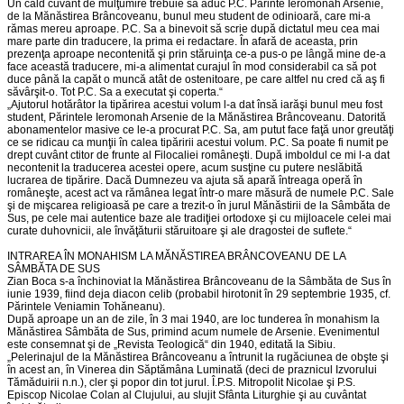
Un cald cuvânt de mulţumire trebuie să aduc P.C. Părinte Ieromonah Arsenie,
de la Mănăstirea Brâncoveanu, bunul meu student de odinioară, care mi-a
rămas mereu aproape. P.C. Sa a binevoit să scrie după dictatul meu cea mai
mare parte din traducere, la prima ei redactare. În afară de aceasta, prin
prezenţa aproape necontenită şi prin stăruinţa ce-a pus-o pe lângă mine de-a
face această traducere, mi-a alimentat curajul în mod considerabil ca să pot
duce până la capăt o muncă atât de ostenitoare, pe care altfel nu cred că aş fi
săvârşit-o. Tot P.C. Sa a executat şi coperta.“
„Ajutorul hotărâtor la tipărirea acestui volum l-a dat însă iarăşi bunul meu fost
student, Părintele Ieromonah Arsenie de la Mănăstirea Brâncoveanu. Datorită
abonamentelor masive ce le-a procurat P.C. Sa, am putut face faţă unor greutăţi
ce se ridicau ca munţii în calea tipăririi acestui volum. P.C. Sa poate fi numit pe
drept cuvânt ctitor de frunte al Filocaliei româneşti. După imboldul ce mi l-a dat
necontenit la traducerea acestei opere, acum susţine cu putere neslăbită
lucrarea de tipărire. Dacă Dumnezeu va ajuta să apară întreaga operă în
româneşte, acest act va rămânea legat într-o mare măsură de numele P.C. Sale
şi de mişcarea religioasă pe care a trezit-o în jurul Mănăstirii de la Sâmbăta de
Sus, pe cele mai autentice baze ale tradiţiei ortodoxe şi cu mijloacele celei mai
curate duhovnicii, ale învăţăturii stăruitoare şi ale dragostei de suflete.“
INTRAREA ÎN MONAHISM LA MĂNĂSTIREA BRÂNCOVEANU DE LA
SÂMBĂTA DE SUS
Zian Boca s-a închinoviat la Mănăstirea Brâncoveanu de la Sâmbăta de Sus în
iunie 1939, fiind deja diacon celib (probabil hirotonit în 29 septembrie 1935, cf.
Părintele Veniamin Tohăneanu).
După aproape un an de zile, în 3 mai 1940, are loc tunderea în monahism la
Mănăstirea Sâmbăta de Sus, primind acum numele de Arsenie. Evenimentul
este consemnat şi de „Revista Teologică“ din 1940, editată la Sibiu.
„Pelerinajul de la Mănăstirea Brâncoveanu a întrunit la rugăciunea de obşte şi
în acest an, în Vinerea din Săptămâna Luminată (deci de praznicul Izvorului
Tămăduirii n.n.), cler şi popor din tot jurul. Î.P.S. Mitropolit Nicolae şi P.S.
Episcop Nicolae Colan al Clujului, au slujit Sfânta Liturghie şi au cuvântat