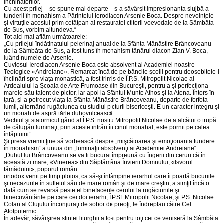
închinătorilor.
Cu acest prilej – se spune mai departe – s-a săvârşit impresionanta slujbă a
tunderii în monahism a Părintelui Ierodiacon Arsenie Boca. Despre nevoinţele
şi virtuţile acestui prim cetăţean al restauratei ctitorii voevodale de la Sâmbăta
de Sus, vorbim altundeva.“
Tot aici mai aflăm următoarele:
„Cu prilejul îndătinatului pelerinaj anual de la Sfânta Mănăstire Brâncoveanu
de la Sâmbăta de Sus, a fost tuns în monahism tânărul diacon Zian V. Boca,
luând numele de Arsenie.
Cuviosul Ierodiacon Arsenie Boca este absolvent al Academiei noastre
Teologice «Andreiane». Remarcat încă de pe băncile şcolii pentru deosebitele-i
înclinări spre viaţa monastică, a fost trimis de Î.P.S. Mitropolit Nicolae al
Ardealului la Şcoala de Arte Frumoase din Bucureşti, pentru a şi perfecţiona
marele său talent de pictor, iar apoi la Sfântul Munte Athos şi la Atena. Întors în
ţară, şi-a petrecut viaţa la Sfânta Mănăstire Brâncoveanu, departe de forfota
lumii, alternând rugăciunea cu studiul picturii bisericeşti. E un caracter integru şi
un monah de aspră tărie duhovnicească.
Vechiul şi statornicul gând al Î.P.S. nostru Mitropolit Nicolae de a alcătui o trupă
de călugări luminaţi, prin aceste intrări în cinul monahal, este pornit pe calea
înfăptuirii“.
Şi presa vremii ţine să vorbească despre „mişcătoarea şi emoţionanta tundere
în monahism“ a unuia din „luminaţii absolvenţi ai Academiei Andreiane“:
„Duhul lui Brâncoveanu se va fi bucurat împreună cu îngerii din ceruri că în
această zi mare, «Vinerea» din Săptămâna Învierii Domnului, «Isvorul
tămăduirii», poporul român
ortodox venit pe timp ploios, ca să-şi întâmpine ierarhul care îi poartă bucuriile
şi necazurile în sufletul său de mare român şi de mare creştin, a simţit încă o
dată cum se revarsă peste el binefacerile cerului la rugăciunile şi
binecuvântările pe care cei doi ierarhi, Î.P.Sf. Mitropolit Nicolae, şi P.S. Nicolae
Colan al Clujului înconjuraţi de sobor de preoţi, le îndreptau către Cel
Atotputernic.
În adevăr, săvârşirea sfintei liturghii a fost pentru toţi cei ce veniseră la Sâmbăta