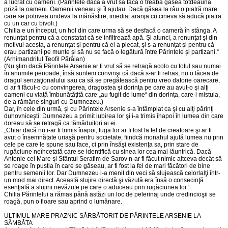
a lucrat cu oameni. (Părintele dacă a vrut să facă o treabă găsea totdeauna
priză la oameni. Oamenii veneau şi îl ajutau. Dacă găsea la râu o piatră mare
care se potrivea undeva la mănăstire, imediat aranja cu cineva să aducă piatra
cu un car cu bivoli.)
Chilia e un început, un hol din care urma să se desfacă o cameră în stânga. A
renunţat pentru că a constatat că se infiltrează apă. Şi atunci, a renunţat şi din
motivul acesta, a renunţat şi pentru că el a plecat, şi s-a renunţat şi pentru că
erau partizani pe munte şi să nu se facă o legătură între Părintele şi partizani.“
(Arhimandritul Teofil Părăian)
(Nu ştim dacă Părintele Arsenie ar fi vrut să se retragă acolo cu totul sau numai
în anumite perioade, însă suntem convinşi că dacă s-ar fi retras, nu o făcea de
dragul senzaţionalului sau ca să se pregătească pentru vreo datorie oarecare,
ci ar fi făcut-o cu convingerea, dragostea şi dorinţa pe care au avut-o şi alţi
oameni cu viaţă îmbunătăţită care „au fugit de lume“ din dorinţa, care-i mistuia,
de a rămâne singuri cu Dumnezeu.)
Dar, în cele din urmă, şi cu Părintele Arsenie s-a întâmplat ca şi cu alţi părinţi
duhovniceşti: Dumnezeu a primit iubirea lor şi i-a trimis înapoi în lumea din care
doreau să se retragă ca tămăduitori ai ei.
„Chiar dacă nu i-ar fi trimis înapoi, fuga lor ar fi fost la fel de creatoare şi ar fi
avut o însemnătate uriaşă pentru societate; fiindcă monahul ajută lumea nu prin
cele pe care le spune sau face, ci prin însăşi existenţa sa, prin stare de
rugăciune neîncetată care se identifică cu sinea lor cea mai lăuntrică. Dacă
Antonie cel Mare şi Sfântul Serafim de Sarov n-ar fi făcut nimic altceva decât să
se roage în pustia în care se găseau, ar fi fost la fel de mari făcători de bine
pentru semenii lor. Dar Dumnezeu i-a menit din veci să slujească celorlalţi într-
un mod mai direct. Această slujire directă şi văzută era însă o consecinţă
esenţială a slujirii nevăzute pe care o aduceau prin rugăciunea lor.“
Chilia Părintelui a rămas până astăzi un loc de pelerinaj unde credincioşii se
roagă, pun o floare sau aprind o lumânare.
ULTIMUL MARE PRAZNIC SĂRBĂTORIT DE PĂRINTELE ARSENIE LA
SÂMBĂTA