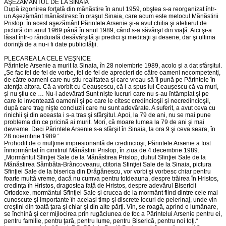
AŞEZĂMÂNTUL DE LA SINAIA
După izgonirea forţată din mănăstire în anul 1959, obştea s-a reorganizat într-
un Aşezământ mănăstiresc în oraşul Sinaia, care acum este metocul Mănăstirii
Prislop. În acest aşezământ Părintele Arsenie şi-a avut chilia şi atelierul de
pictură din anul 1969 până în anul 1989, când s-a săvârşit din viaţă. Aici şi-a
lăsat într-o rânduială desăvârşită şi predici şi meditaţii şi desene, dar şi ultima
dorinţă de a nu-i fi date publicităţii.
PLECAREA LA CELE VEŞNICE
Părintele Arsenie a murit la Sinaia, în 28 noiembrie 1989, acolo şi a dat sfârşitul.
„Se fac fel de fel de vorbe, fel de fel de aprecieri de către oameni necompetenţi,
de către oameni care nu ştiu realitatea şi care vreau să îl pună pe Părintele în
atenţia altora. Că a vorbit cu Ceauşescu, că i-a spus lui Ceauşescu că va muri,
şi nu ştiu ce … Nu-i adevărat! Sunt nişte lucruri care nu s-au întâmplat şi pe
care le inventează oamenii şi pe care le citesc credincioşii şi necredincioşii,
după care trag nişte concluzii care nu sunt adevărate. A suferit, a avut ceva cu
rinichii şi din aceasta i s-a tras şi sfârşitul. Apoi, la 79 de ani, nu se mai pune
problema din ce pricină ai murit. Mori, că moare lumea la 79 de ani şi mai
devreme. Deci Părintele Arsenie s-a sfârşit în Sinaia, la ora 9 şi ceva seara, în
28 noiembrie 1989.“
Prohodit de o mulţime impresionantă de credincioşi, Părintele Arsenie a fost
înmormântat în cimitirul Mănăstirii Prislop, în ziua de 4 decembrie 1989.
„Mormântul Sfinţiei Sale de la Mănăstirea Prislop, duhul Sfinţiei Sale de la
Mănăstirea Sâmbăta-Brâncoveanu, ctitoria Sfinţiei Sale de la Sinaia, pictura
Sfinţiei Sale de la biserica din Drăgănescu, vor vorbi şi vorbesc chiar pentru
foarte multă vreme, dacă nu cumva pentru totdeauna, despre trăirea în Hristos,
credinţa în Hristos, dragostea faţă de Hristos, despre adevărul Bisericii
Ortodoxe, mormântul Sfinţiei Sale şi crucea de la mormânt fiind dintre cele mai
cunoscute şi importante în acelaşi timp şi discrete locuri de pelerinaj, unde vin
creştini din toată ţara şi chiar şi din alte părţi. Vin, se roagă, aprind o lumânare,
se închină şi cer mijlocirea prin rugăciunea de foc a Părintelui Arsenie pentru ei,
pentru familie, pentru ţară, pentru lume, pentru Biserică, pentru noi toţi.“