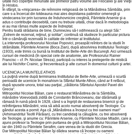
uitate nici coperţile minunate ale primelor patru volume ale Filocaliei şi ale Vieţii
în Hristos.
În sfârşit, la «mişcarea» de reînnoire religioasă de la Mănăstirea Sâmbăta, prin
care s-a încercat din totdeauna mai ales depistarea patimilor omeneşti şi
vindecarea lor prin lucrarea de înduhovnicire creştină, Părintele Arsenie şi-a
adus o contribuţie deosebită, care nu trebuie uitată, chiar dacă în metodologia
ei au mai rămas multe aspecte de îndreptat.
Pentru toată strădania de bine, Dumnezeu să-l odihnească cu aleşii Săi.“
„Extrem de rezervat, reţinut, şi solitar“, continuă să studieze în particular pictura
într-o cămăruţă rezervată în calitate de infirmier al Institutului.
La intervenţia profesorului Nicolae Popovici, proaspăt reîntors de la studii în
străinătate, Părintele Arsenie (Boca Zian), după absolvirea Institutului Teologic
(1933), este trimis cu bursă la Institutul de Belle-Arte din Bucureşti. Aici urmează
cursuri de medicină (în special cele de anatomie, ale Profesorului Rainer
Francisc – cf. Pr. Nicolae Streza), participă cu interes la prelegerile de mistică
ale lui Nichifor Crainic, şi frecventează şi alte cursuri în domeniul culturii şi artei.
UCENICIA LA MUNTELE ATHOS
La puţină vreme după terminarea Institutului de Belle-Arte, urmează o scurtă
perioadă de ucenicie în monahism la Sfântul Munte Athos, când ar fi refăcut,
după spusele unora, total sau parţial, „călătoria Sfântului Apostol Pavel din
Grecia“.
Mitropolitul Nicolae Bălan, care o restaurat Mănăstirea de la Sâmbăta,
mănăstire Voievodală zidită de Constantin Brâncoveanu, dar dărâmată şi
rămasă în ruină până în 1928, când s-a îngrijit de restaurarea bisericii şi de
reînfiinţarea Mănăstirii, voia să aibă acolo numai absolvenţi de Teologie. Cu
gândul acesta a pornit. Aşa că „Mănăstirea a început cu trei oameni mari“
(Arhimandritul Teofil Părăian), cu trei candidaţi la călugărie, cu trei absolvenţi
de Teologie, şi anume cu: Părintele Arsenie, cu Părintele Nicolae Mladin, care a
ajuns profesor la Teologie prin purtarea de grijă a Mitropolitului Nicolae Bălan,
iar din 1940 cu Părintele Serafim, care venea de la studii din Grecia.
Dar Mitropolitul Nicolae Bălan îşi dădea seama că începe cu oameni