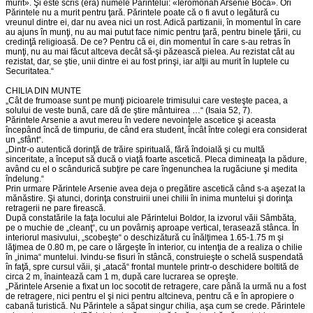
murit». Şi este scris (era) numele Părintelui: «Ieromonah Arsenie Boca». Ori
Părintele nu a murit pentru ţară. Părintele poate că o fi avut o legătură cu
vreunul dintre ei, dar nu avea nici un rost. Adică partizanii, în momentul în care
au ajuns în munţi, nu au mai putut face nimic pentru ţară, pentru binele ţării, cu
credinţă religioasă. De ce? Pentru că ei, din momentul în care s-au retras în
munţi, nu au mai făcut altceva decât să-şi păzească pielea. Au rezistat cât au
rezistat, dar, se ştie, unii dintre ei au fost prinşi, iar alţii au murit în luptele cu
Securitatea.“
CHILIA DIN MUNTE
„Cât de frumoase sunt pe munţi picioarele trimisului care vesteşte pacea, a
solului de veste bună, care dă de ştire mântuirea …“ (Isaia 52, 7).
Părintele Arsenie a avut mereu în vedere nevoinţele ascetice şi aceasta
începând încă de timpuriu, de când era student, încât între colegi era considerat
un „sfânt“.
„Dintr-o autentică dorinţă de trăire spirituală, fără îndoială şi cu multă
sinceritate, a început să ducă o viaţă foarte ascetică. Pleca dimineaţa la pădure,
având cu el o scândurică subţire pe care îngenunchea la rugăciune şi medita
îndelung.“
Prin urmare Părintele Arsenie avea deja o pregătire ascetică când s-a aşezat la
mănăstire. Şi atunci, dorinţa construirii unei chilii în inima muntelui şi dorinţa
retragerii ne pare firească.
După constatările la faţa locului ale Părintelui Boldor, la izvorul văii Sâmbăta,
pe o muchie de „cleanţ“, cu un povârniş aproape vertical, terasează stânca. În
interiorul masivului, „scobeşte“ o deschizătură cu înălţimea 1.65-1.75 m şi
lăţimea de 0.80 m, pe care o lărgeşte în interior, cu intenţia de a realiza o chilie
în „inima“ muntelui. Ivindu-se fisuri în stâncă, construieşte o schelă suspendată
în faţă, spre cursul văii, şi „atacă“ frontal muntele printr-o deschidere boltită de
circa 2 m, înaintează cam 1 m, după care lucrarea se opreşte.
„Părintele Arsenie a fixat un loc socotit de retragere, care până la urmă nu a fost
de retragere, nici pentru el şi nici pentru altcineva, pentru că e în apropiere o
cabană turistică. Nu Părintele a săpat singur chilia, aşa cum se crede. Părintele