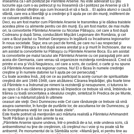
înseamnă că l-am politizat pe Părintele Arsenie. Nu este adevărat! Eu ştiu
lucrurile aşa cum s-au petrecut şi nu înseamnă că-l politizez pe Arsenie şi că îl
scot din rândul sfinţilor aşa cum încearcă el să o facă… El apăra atunci o cauză
sfântă, care era a libertăţii şi a credinţei şi îi ajuta pe cei din munţi, indiferent de
ce culoare politică erau ei.
Deci, eu am fost martor cum Părintele Arsenie le transmitea şi le dădea traistele
acestea pline cu alimente pentru cei din munţi. Eu am fost martor, de mai multe
ori, la convorbirile Părintelui Arsenie cu Nicolae Pătraşcu, cel care a fost după
Codreanu şi după Sima, conducătorii Mişcării Legionare din România, şi cel
care a făcut pactul cu Teohari Georgescu în legătură cu încadrarea legionarilor
în noua societate. Sigur, era un pact de formă, pe care nu l-au respectat şi
pentru care Pătraşcu a fost după aceea arestat şi a şi murit în închisoare, dar eu
am asistat la convorbirile lui Pătraşcu cu Părintele Arsenie Boca. Eu am asistat
la convorbirile pe malul lacului ale Părintelui Arsenie cu cei paraşutaţi prin anii
aceia din Germania, care venau să organizeze rezistenţa românească. Cred că
printre ei era şi Vică Negulescu, cel care a scris, de curând, o carte şi nu spune
că Părintele Arsenie era legionar cumva. Nu! El o făcea în numele credinţei
creştine şi în numele datoriei lui îi ajuta pe cei persecutaţi.“
Cu toate acestea însă, „toţi cei ce au participat la acele cursuri de spiritualitate
creştină din anii 1946-1948, care alcătuiesc Cărarea Împărăţiei, ştiu foarte bine
că Părintele n-a îndrumat pe nimeni la rezistenţă şi nesupunere, ci tuturora le-
au spus că n-au căderea şi puterea să împiedice ce trebuie să vină, îmbiindu-le
trăirea cu toată sinceritatea a idealului creştin, sintetizat în Predica de pe Munte,
pe care l-a mărturisit până în ultimele
ceasuri ale vieţii. Deci Dumnezeu este Cel care rânduieşte ce trebuie să vină
asupra oamenilor, în funcţie de purtările lor, de ascultarea lor de Dumnezeu, şi
de încreştinarea vieţii lor cea de toate zilele“.
Este foarte potrivit să menţionăm aici mărturia realistă a Părintelui Arhimandrit
Teofil Părăian şi să luăm aminte la ea:
„Părintele Arsenie spune undeva, într-o predică de-a lui, este undeva scris, că
antisemitismul nu ţine de creştinism, că creştinul nu-i voie şi nu poate să fie
antisemit. Pe monumentul de la Sâmbăta scrie: «Mamă ţară, ei pentru tine au