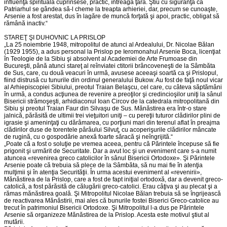
influenţă spirituală cuprinsese, practic, întreaga ţară. Ştiu cu siguranţă că
Patriarhul se gândea să-l cheme la treapta arhieriei, dar, precum se cunoaşte,
Arsenie a fost arestat, dus în lagăre de muncă forţată şi apoi, practic, obligat să
rămână inactiv.“
STAREŢ ŞI DUHOVNIC LA PRISLOP
„La 25 noiembrie 1948, mitropolitul de atunci al Ardealului, Dr. Nicolae Bălan
(1929 1955), a adus personal la Prislop pe Ieromonahul Arsenie Boca, licenţiat
în Teologie de la Sibiu şi absolvent al Academiei de Arte Frumoase din
Bucureşti, până atunci stareţ al reînviatei ctitorii brâncoveneşti de la Sâmbăta
de Sus, care, cu două veacuri în urmă, avusese aceeaşi soartă ca şi Prislopul,
fiind distrusă cu tunurile din ordinul generalului Bukow. Au fost de faţă noul vicar
al Arhiepiscopiei Sibiului, preotul Traian Belaşcu, cel care, cu câteva săptămâni
în urmă, a condus acţiunea de revenire a preoţilor şi credincioşilor uniţi la sânul
Bisericii strămoşeşti, arhidiaconul Ioan Circov de la catedrala mitropolitană din
Sibiu şi preotul Traian Faur din Silvaşu de Sus. Mănăstirea era într-o stare
jalnică, părăsită de ultimii trei vieţuitori uniţi – cu pereţii tuturor clădirilor plini de
igrasie şi ameninţaţi cu dărâmarea, cu porţiuni mari din terenul aflat în preajma
clădirilor duse de torentele pârâului Silvuţ, cu acoperişurile clădirilor mâncate
de rugină, cu o gospodărie anexă foarte săracă şi neîngrijită.“
„Poate că a fost o soluţie pe vremea aceea, pentru că Părintele începuse să fie
prigonit şi urmărit de Securitate. Dar a avut loc şi un eveniment care s-a numit
atuncea «revenirea greco catolicilor în sânul Bisericii Ortodoxe». Şi Părintele
Arsenie poate că trebuia să plece de la Sâmbăta, să nu mai fie în atenţia
mulţimii şi în atenţia Securităţii. În urma acestui eveniment al «revenirii»,
Mănăstirea de la Prislop, care a fost de fapt iniţial ortodoxă, dar a devenit greco-
catolică, a fost părăsită de călugării greco-catolici. Erau câţiva şi au plecat şi a
rămas mănăstirea goală. Şi Mitropolitul Nicolae Bălan trebuia să se îngrijească
de reactivarea Mănăstirii, mai ales că bunurile fostei Biserici Greco-catolice au
trecut în patrimoniul Bisericii Ortodoxe. Şi Mitropolitul l-a dus pe Părintele
Arsenie să organizeze Mănăstirea de la Prislop. Acesta este motivul ştiut al
mutării.