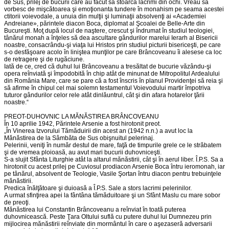
de Sus, prilej de bucurii care au făcut să stoarcă lacrimi din ochi. Vreau să
vorbesc de mişcătoarea şi emoţionanta tundere în monahism pe seama acestei
ctitorii voievodale, a unuia din mulţii şi luminaţii absolvenţi ai «Academiei
Andreiane», părintele diacon Boca, diplomat al Şcoalei de Belle-Arte din
Bucureşti. Moţ după locul de naştere, crescut şi îndrumat în studiul teologiei,
tânărul monah a înţeles să dea ascultare gândurilor marelui Ierarh al Bisericii
noastre, consacrându-şi viaţa lui Hristos prin studiul picturii bisericeşti, pe care
s-o desfăşoare acolo în liniştea munţilor pe care Brâncoveanu îi alesese ca loc
de retragere şi de rugăciune.
Iată de ce, cred că duhul lui Brâncoveanu a tresăltat de bucurie văzându-şi
opera reînviată şi împodobită în chip atât de minunat de Mitropolitul Ardealului
din România Mare, care se pare că a fost înscris în planul Providenţei să reia şi
să afirme în chipul cel mai solemn testamentul Voievodului martir împotriva
tuturor gândurilor celor rele atât dinlăuntrul, cât şi din afara hotarelor ţării
noastre.“
PREOT-DUHOVNIC LA MĂNĂSTIREA BRÂNCOVEANU
În 10 aprilie 1942, Părintele Arsenie a fost hirotonit preot.
„În Vinerea Izvorului Tămăduirii din acest an (1942 n.n.) a avut loc la
Mănăstirea de la Sâmbăta de Sus obişnuitul pelerinaj.
Pelerinii, veniţi în număr destul de mare, faţă de timpurile grele ce le străbatem
şi de vremea ploioasă, au avut mari bucurii duhovniceşti.
S-a slujit Sfânta Liturghie atât la altarul mănăstirii, cât şi în aerul liber. Î.P.S. Sa a
hirotonit cu acest prilej pe Cuviosul prodiacon Arsenie Boca întru ieromonah, iar
pe tânărul, absolvent de Teologie, Vasile Şortan întru diacon pentru trebuinţele
mănăstirii.
Predica înălţătoare şi duioasă a Î.P.S. Sale a stors lacrimi pelerinilor.
A urmat sfinţirea apei la fântâna tămăduitoare şi un Sfânt Maslu cu mare sobor
de preoţi.
Mănăstirea lui Constantin Brâncoveanu a reînviat în toată puterea
duhovnicească. Peste Ţara Oltului suflă cu putere duhul lui Dumnezeu prin
mijlocirea mănăstirii reînviate din mormântul în care o aşezaseră adversarii