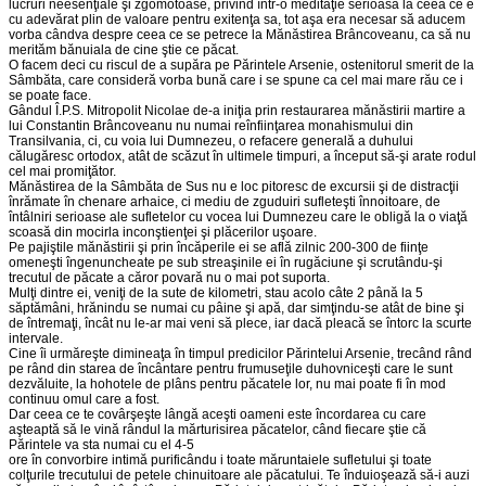
lucruri neesenţiale şi zgomotoase, privind într-o meditaţie serioasă la ceea ce e
cu adevărat plin de valoare pentru exitenţa sa, tot aşa era necesar să aducem
vorba cândva despre ceea ce se petrece la Mănăstirea Brâncoveanu, ca să nu
merităm bănuiala de cine ştie ce păcat.
O facem deci cu riscul de a supăra pe Părintele Arsenie, ostenitorul smerit de la
Sâmbăta, care consideră vorba bună care i se spune ca cel mai mare rău ce i
se poate face.
Gândul Î.P.S. Mitropolit Nicolae de-a iniţia prin restaurarea mănăstirii martire a
lui Constantin Brâncoveanu nu numai reînfiinţarea monahismului din
Transilvania, ci, cu voia lui Dumnezeu, o refacere generală a duhului
călugăresc ortodox, atât de scăzut în ultimele timpuri, a început să-şi arate rodul
cel mai promiţător.
Mănăstirea de la Sâmbăta de Sus nu e loc pitoresc de excursii şi de distracţii
înrămate în chenare arhaice, ci mediu de zguduiri sufleteşti înnoitoare, de
întâlniri serioase ale sufletelor cu vocea lui Dumnezeu care le obligă la o viaţă
scoasă din mocirla inconştienţei şi plăcerilor uşoare.
Pe pajiştile mănăstirii şi prin încăperile ei se află zilnic 200-300 de fiinţe
omeneşti îngenuncheate pe sub streaşinile ei în rugăciune şi scrutându-şi
trecutul de păcate a căror povară nu o mai pot suporta.
Mulţi dintre ei, veniţi de la sute de kilometri, stau acolo câte 2 până la 5
săptămâni, hrănindu se numai cu pâine şi apă, dar simţindu-se atât de bine şi
de întremaţi, încât nu le-ar mai veni să plece, iar dacă pleacă se întorc la scurte
intervale.
Cine îi urmăreşte dimineaţa în timpul predicilor Părintelui Arsenie, trecând rând
pe rând din starea de încântare pentru frumuseţile duhovniceşti care le sunt
dezvăluite, la hohotele de plâns pentru păcatele lor, nu mai poate fi în mod
continuu omul care a fost.
Dar ceea ce te covârşeşte lângă aceşti oameni este încordarea cu care
aşteaptă să le vină rândul la mărturisirea păcatelor, când fiecare ştie că
Părintele va sta numai cu el 4-5
ore în convorbire intimă purificându i toate măruntaiele sufletului şi toate
colţurile trecutului de petele chinuitoare ale păcatului. Te înduioşează să-i auzi