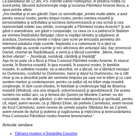
La parastasul de 12 ani, P.S. Părinte Daniil Partoşanul, în predica rostită cu
acest prilej, tâlcuind duhovniceşte viaţa şi lucrarea Părintelui Arsenie Boca, a
spus printre altele:
„Am meditat şi m-am gândit: Oare ce semnificaţie, printre multe altele, a avut
pentru veacul nostru, pentru timpul nostru, pentru vremea noastră şi
personalitatea şi activitatea şi lucrarea duhovnicească şi cea scrisă şi cea
reprezentată estetic sau artistic, iconografic a Părintelui nostru Arsenie? Şi am
găsit o asemănare, am găsit o comparaţie, cu ceea ce s-a petrecut în Babilon
pe vremea Împăratului Belşaţar, când la ospăţul idolatru şi păgânesc al
acestuia, Dumnezeu trimite o mâna care scrie pe tencuiala peretelui din
interiorul palatului nişte cuvinte. Împăratul s-a cutremurat. N-a ştiut ce
semnificaţie au aceste cuvinte şi nici altcineva din anturajul său, dar, proorocul
Daniel, chemat de Împărăteasă, a venit şi a tâlcuit cuvintele: „Mene, mene,
techel ufarsin“ – „Număraţi, număraţi, cântăriţi şi împărţiţi“.
Aşa mi se pare că a făcut şi Prea Cuviosul Părintele nostru Arsenie, în veacul
acesta, în Biserica noastră, în ţara noastră, în poporul nostru, în familiile
noastre, în sufletele noastre: ne-a descifrat, ne a tâlcuit, ne-a tălmăcit mesajul
lui Dumnezeu, cuvântul lui Dumnezeu, harul şi darul lui Dumnezeu, ne-a citit
chiar şi ne-a descifrat parte din semnele timpului pe care noi le trăim şi cu care
suntem martori şi contemporani, pentru ca astăzi să ne trăim viaţa noastră
creştineşte, în duh curat ortodox, în fidelitate şi credincioşie faţă de Biserica
noastră Ortodoxă, cea una singură, sobornicească şi apostolească. De aceea
suntem noi astăzi aici, ca şi femeia din Şunem pe Muntele Carmel, nu din
curiozitate, nu din alte gânduri, ci din necesitate sufletească şi spirituală, pentru
că, repet, avem nevoie, ca şi Sfântul Elisei, de pietrele Carmelului, avem nevoie
de focul Carmelului, avem nevoie de urmele paşilor Sfântului Ilie pe Carmel,
avem nevoie de duhul şi puterea şi rugăciunea şi mijlocirea şi binecuvântarea
Prea Cuviosului Părintelui nostru Arsenie Ieromonahul.“
Articole similare
Tâlharul modern și Împărăția Cerurilor