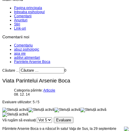
Pagina principala
Intreaba psihologul
Comentarii
Anunturi
Stiri
Link-uri
Comentarii noi
Comentariu
abuz psihologic
apa vie
aditivi alimentari
Parintele Arsenie Boca
Căutare ...
0
Viata Parintelui Arsenie Boca
Categoria părinte:
Articole
08. 12. 14
Evaluare utilizator:
5
/
5
Vă rugăm să evaluați
Părintele Arsenie Boca s-a născut în satul Vaţa de Sus, la 29 septembrie