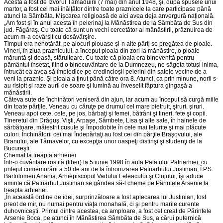
Acesta a fost de Izvorul Tămăduirii (7 mai) din anul 1948, şi, după spusele unui
martor, a fost cel mai înălţător dintre toate praznicele la care participase până
atunci la Sâmbăta. Mişcarea religioasă de aici avea deja anvergură naţională.
„Am fost şi în anul acesta în pelerinaj la Mănăstirea de la Sâmbăta de Sus din
jud. Făgăraş. Cu toate că sunt un vechi cercetător al mănăstirii, prăznuirea de
acum m-a covârşit cu desăvârşire.
Timpul era nehotărât, pe alocuri plouase şi-n alte părţi se pregătea de ploaie.
Vineri, în ziua praznicului, a început ploaia din zori la mănăstire, o ploaie
măruntă şi deasă, stăruitoare. Cu toate că ploaia era binevenită pentru
pământul însetat, fiind o binecuvântare de la Dumnezeu, ne săgeta totuşi inima,
întrucât ea avea să împiedice pe credincioşii pelerini din satele vecine de a
veni la praznic. Şi ploaia a ţinut până către ora 8. Atunci, ca prin minune, norii s-
au risipit şi raze aurii de soare şi lumină au înveselit făptura gingaşă a
mănăstirii.
Câteva sute de închinători veniseră din ajun, iar acum au început să curgă miile
din toate părţile. Veneau cu căruţe pe drumul cel mare pietruit, şiruri, şiruri.
Veneau apoi cete, cete, pe jos, bărbaţi şi femei, bătrâni şi tineri, fete şi copii.
Tineretul din Drăguş, Vişti, Arpaşe, Sâmbete, Lisa şi alte sate, în hainele de
sărbătoare, măiestrit cusute şi împodobite în cele mai felurite şi mai plăcute
culori. Închinătorii cei mai îndepărtaţi au fost cei din părţile Braşovului, ale
Branului, ale Târnavelor, cu excepţia unor oaspeţi distinşi şi studenţi de la
Bucureşti.
Chemat la treapta arhieriei
Într-o cuvântare rostită (liber) la 5 iunie 1998 în aula Palatului Patriarhiei, cu
prilejul comemorării a 50 de ani de la întronizarea Patriarhului Justinian, Î.P.S.
Bartolomeu Anania, Arhiepiscopul Vadului Feleacului şi Clujului, îşi aduce
aminte că Patriarhul Justinian se gândea să-l cheme pe Părintele Arsenie la
treapta arhieriei.
„În această ordine de idei, surprinzătoare a fost aplecarea lui Justinian, fost
preot de mir, nu numai pentru viaţa monahală, ci şi pentru marile curente
duhovniceşti. Primul dintre acestea, ca amploare, a fost cel creat de Părintele
Arsenie Boca, pe atunci în Mănăstirea Sâmbăta de Sus, a cărui puternică