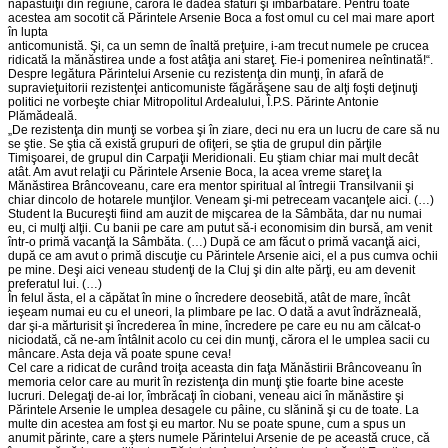
năpăstuiţii din regiune, cărora le dădea sfaturi şi îmbărbătare. Pentru toate
acestea am socotit că Părintele Arsenie Boca a fost omul cu cel mai mare aport
în lupta
anticomunistă. Şi, ca un semn de înaltă preţuire, i-am trecut numele pe crucea
ridicată la mănăstirea unde a fost atâţia ani stareţ. Fie-i pomenirea neîntinată!“.
Despre legătura Părintelui Arsenie cu rezistenţa din munţi, în afară de
supravieţuitorii rezistenţei anticomuniste făgărăşene sau de alţi foşti deţinuţi
politici ne vorbeşte chiar Mitropolitul Ardealului, Î.P.S. Părinte Antonie
Plămădeală.
„De rezistenţa din munţi se vorbea şi în ziare, deci nu era un lucru de care să nu
se ştie. Se ştia că există grupuri de ofiţeri, se ştia de grupul din părţile
Timişoarei, de grupul din Carpaţii Meridionali. Eu ştiam chiar mai mult decât
atât. Am avut relaţii cu Părintele Arsenie Boca, la acea vreme stareţ la
Mănăstirea Brâncoveanu, care era mentor spiritual al întregii Transilvanii şi
chiar dincolo de hotarele munţilor. Veneam şi-mi petreceam vacanţele aici. (…)
Student la Bucureşti fiind am auzit de mişcarea de la Sâmbăta, dar nu numai
eu, ci mulţi alţii. Cu banii pe care am putut să-i economisim din bursă, am venit
într-o primă vacanţă la Sâmbăta. (…) După ce am făcut o primă vacanţă aici,
după ce am avut o primă discuţie cu Părintele Arsenie aici, el a pus cumva ochii
pe mine. Deşi aici veneau studenţi de la Cluj şi din alte părţi, eu am devenit
preferatul lui. (…)
În felul ăsta, el a căpătat în mine o încredere deosebită, atât de mare, încât
ieşeam numai eu cu el uneori, la plimbare pe lac. O dată a avut îndrăzneală,
dar şi-a mărturisit şi încrederea în mine, încredere pe care eu nu am călcat-o
niciodată, că ne-am întâlnit acolo cu cei din munţi, cărora el le umplea sacii cu
mâncare. Asta deja vă poate spune ceva!
Cel care a ridicat de curând troiţa aceasta din faţa Mănăstirii Brâncoveanu în
memoria celor care au murit în rezistenţa din munţi ştie foarte bine aceste
lucruri. Delegaţi de-ai lor, îmbrăcaţi în ciobani, veneau aici în mănăstire şi
Părintele Arsenie le umplea desagele cu pâine, cu slănină şi cu de toate. La
multe din acestea am fost şi eu martor. Nu se poate spune, cum a spus un
anumit părinte, care a şters numele Părintelui Arsenie de pe această cruce, că