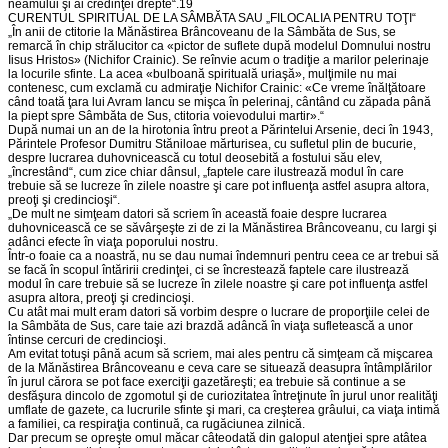
neamului şi ai credinţei drepte“.19
CURENTUL SPIRITUAL DE LA SÂMBĂTA SAU „FILOCALIA PENTRU TOŢI“
„În anii de ctitorie la Mănăstirea Brâncoveanu de la Sâmbăta de Sus, se
remarcă în chip strălucitor ca «pictor de suflete după modelul Domnului nostru
Iisus Hristos» (Nichifor Crainic). Se reînvie acum o tradiţie a marilor pelerinaje
la locurile sfinte. La acea «bulboană spirituală uriaşă», mulţimile nu mai
contenesc, cum exclamă cu admiraţie Nichifor Crainic: «Ce vreme înălţătoare
când toată ţara lui Avram Iancu se mişca în pelerinaj, cântând cu zăpada până
la piept spre Sâmbăta de Sus, ctitoria voievodului martir».“
După numai un an de la hirotonia întru preot a Părintelui Arsenie, deci în 1943,
Părintele Profesor Dumitru Stăniloae mărturisea, cu sufletul plin de bucurie,
despre lucrarea duhovnicească cu totul deosebită a fostului său elev,
„încrestând“, cum zice chiar dânsul, „faptele care ilustrează modul în care
trebuie să se lucreze în zilele noastre şi care pot influenţa astfel asupra altora,
preoţi şi credincioşi“.
„De mult ne simţeam datori să scriem în această foaie despre lucrarea
duhovnicească ce se săvârşeşte zi de zi la Mănăstirea Brâncoveanu, cu largi şi
adânci efecte în viaţa poporului nostru.
Într-o foaie ca a noastră, nu se dau numai îndemnuri pentru ceea ce ar trebui să
se facă în scopul întăririi credinţei, ci se încrestează faptele care ilustrează
modul în care trebuie să se lucreze în zilele noastre şi care pot influenţa astfel
asupra altora, preoţi şi credincioşi.
Cu atât mai mult eram datori să vorbim despre o lucrare de proporţiile celei de
la Sâmbăta de Sus, care taie azi brazdă adâncă în viaţa sufletească a unor
întinse cercuri de credincioşi.
Am evitat totuşi până acum să scriem, mai ales pentru că simţeam că mişcarea
de la Mănăstirea Brâncoveanu e ceva care se situează deasupra întâmplărilor
în jurul cărora se pot face exerciţii gazetăreşti; ea trebuie să continue a se
desfăşura dincolo de zgomotul şi de curiozitatea întreţinute în jurul unor realităţi
umflate de gazete, ca lucrurile sfinte şi mari, ca creşterea grâului, ca viaţa intimă
a familiei, ca respiraţia continuă, ca rugăciunea zilnică.
Dar precum se opreşte omul măcar câteodată din galopul atenţiei spre atâtea