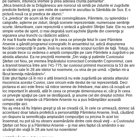
pe oameni, întunecă vremile şi prea adesea cruntă pământul“.
„Mica biserică de la Drăgănescu are norocul să simtă pe zidurile ei zugrăvite
predicile fierbinţi, pe care miile de oameni le ascultau la Sâmbăta de Sus. E o
pictură nouă ca şi predica de atunci.“
Ca „predica“ de acum să fie cât mai convingătoare, Părintele, cu splendida-i
caligrafie, aşterne pe ziduri, lângă scenele reprezentate, numeroase sentinţe
scurte, lămuritoare, care reprezintă o sinteză a gândirii Sfinţiei Sale. Ele nu sunt
simple vorbe de spirit, ci mai degrabă sunt aşchiile ţâşnite din coerenţa şi
vigoarea unui trunchi cu rădăcini adânci.
Ar mai fi foarte multe de spus şi în ceea ce priveşte felul în care Părintele
Arsenie a gândit programul iconografic în ansamblul lui, adică dispunerea
fiecărei compoziţii în parte, însă nu acesta este scopul lucrării de faţă. Totuşi, nu
se poate trece cu vederea o amplă compoziţie pe care Părintele a zugrăvit-o pe
absida altarului. Ea ne prezintă momente „Din viaţa şi patimile Cuviosului
Ştefan cel Nou, pe vremea Împăratului iconoclast Constantin Copronimul, care
a tiranisit biserica între anii 741-775; Iar cuviosul primind mucenicia la 53 de ani
ai vârstei sale în 28 ale idelor lui noemvrie, cu vina de pe urmă: «Ştefan mi-a
făcut temniţa mănăstire!»“.
Este ştiut faptul că în nici o altă biserică nu este zugrăvită pe absida altarului
mucenicia acestui Cuvios, care oricum este destul de rar reprezentată. Deci
pictarea ei aici este firesc să ridice semne de întrebare, mai ales că ocupă un
loc important în absidă, atât în ceea ce priveşte dimensiunea ei, cât şi în ceea
ce priveşte spaţiul pe care se desfăşoară, şi anume cel din dreptul ochilor. Prin
urmare, este limpede că Părintele Arsenie nu a pus întâmplător această
compoziţie aici.
Nu aş vrea să fiu înţeles greşit şi să se creadă că, în cele ce urmează, doresc să
accentuez doar latura profetică a personalităţii Părintelui Arsenie, însă, căutând
un răspuns la semnificaţia amplasării compoziţiei cu pricina în acel loc
însemnat, nu pot să nu observ asemănările dintre cele două vieţi – a Cuviosului
Ştefan cel Nou şi a Părintelui Arsenie – şi mai ales faptul că amândoi s-au
săvârşit din viaţă în 28 ale lunii lui noiembrie!