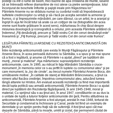
podeţe ca într-o lume de basm, mici bazine de apă cristalină de munte, lăsând
să se întrevadă reflexe diamantine de roci alese ca pietre semipreţioase, totul
înconjurat de boschete înflorite şi pajişti ireale prin frăgezimea lor.“
Părintele Arsenie nu se străduia numai cu cuvântul rostit să împodobească
sufletele credincioşilor cu virtuţi şi să-i facă pe aceştia sensibili la armonie şi
frumos, ci şi împrejurimile mănăstirii, pe care dânsul, ca un artist, le-a aranjat şi
îngrijit în aşa fel încât totul să arate ca un colţişor de rai (fotografiile din acea
vreme sunt foarte grăitoare în acest sens), mărturiseau în chip tăcut despre
misiunea doxologică şi iconografică a omului, prin aceasta Părintele arătând că
îndemnul „Fiţi desăvârşiţi, precum şi Tatăl vostru Cel din ceruri desăvârşit este“
înseamnă şi: „Fiţi frumoşi, precum şi Tatăl vostru Cel din ceruri este frumos“.
LEGĂTURA PĂRINTELUI ARSENIE CU REZISTENŢA ANTICOMUNISTĂ DIN
MUNŢI
Între rezistenţa anticomunistă care exista în Munţii Făgăraşului şi Părintele
Arsenie Boca, în acea perioadă duhovnic la Sâmbăta, s-a spus şi se mai spune
că a fost o legătură, şi anume că Părintele i-a ajutat „direct“ pe luptătorii din
munţi, „moral şi material“. Aşa mărturisesc supravieţuitorii rezistenţei
anticomuniste, care, în 1995, au ridicat în faţa Mănăstirii Sâmbăta o cruce-
monument „în memoria celor ce s-au jertfit în luptele cu comunismul ateu“ şi pe
care monument, la „loc de cinste“, au trecut numele Părintelui Arsenie Boca, din
următoarele motive: „În calitate de stareţ al Mănăstirii Brâncoveanu, a ţinut ca
nimeni altul flacăra credinţei, împotriva comunismului ateu, aducând lumea
lângă altarele lui Hristos. Am evaluat această rezistenţă ca fiind mai importantă
decât lupta politică sau armată anticomunistă; Părintele Arsenie Boca i-a ajutat
direct pe luptătorii din Rezistenţa făgărăşeană, în anii 1945-1948, moral şi
material; Cu sprijinul său s-au ţinut aici, în anul 1947, consfătuirile ce au dus la
o unitate de luptă a tuturor forţelor anticomuniste din ţară; Pentru atitudinea sa
anticomunistă, Părintele Arsenie a fost alungat, arestat în mai 1948, torturat de
Securitate şi condamnat la închisoare şi Canal, peste tot fiind un exemplu de
demnitate şi un sprijin pentru fraţii săi de suferinţă. A fost ţinut apoi cât mai
departe de Sâmbăta, până la moarte, umilit şi izolat, dar permanent căutat de