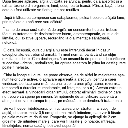
După fiecare aplicare, argila utilizată se aruncă, pentru că a absorbit şi a
extras toxinele din organism, fiind, deci, foarte toxică. Pânza, faşă, tifonul
care au fost utilizate se fierb şi se pot reutiliza.
După înlăturarea compresei sau cataplasmei, pielea trebuie curăţată bine,
prin spălare cu apă rece sau călduţă.
Înainte de orice cură externă de argilă, ori concomitent cu ea, trebuie
făcut un tratament de dezintoxicare intern, aromaterapeutic, cu suc de
lămâie, cu laxative uşoare, recurgând la o alimentaţie sănătoasă,
netoxică.
O dată începută, cura cu argilă nu este întreruptă decât în cazuri
excepţionale, ea trebuind urmată, în mod normal, până când se obţin
rezultatele dorite. Cura declanşează un ansamblu de procese de purificare
succesive - drenaj, revitalizare, iar oprirea acestora în plina lor desfăşurare
poate fi nefastă.
Chiar la începutul curei, se poate observa, ca de altfel în majoritatea aşa-
numitelor cure
active
, o agravare
aparentă
a afecţiunii pentru a cărei
vindecare se face cura (mărirea unui ulcer, a unei plăgi atone, revenirea
temporară a durerilor reumatismale, ori înteţirea lor ş.a.). Acesta este un
efect
normal
al vindecării organismului, datorat eliminării toxinelor, care
nu trebuie să sperie pe nimeni. Simptomele de amplificare aparentă a
afecţiunii se vor estompa treptat, pe măsură ce se derulează tratamentul.
Se va începe, întotdeauna, prin utilizarea unor straturi mai subţiri de
argilă, de aproximativ 0,5 cm şi de mai mică întindere, care vor fi lăsate
pe piele maximum două ore. Progresiv, se ajunge la aplicaţii de 2 cm
grosime, de întindere mare şi care vor fi lăsate şi o noapte, întreagă.
Bineînţeles, numai dacă şi bolnavul suportă!