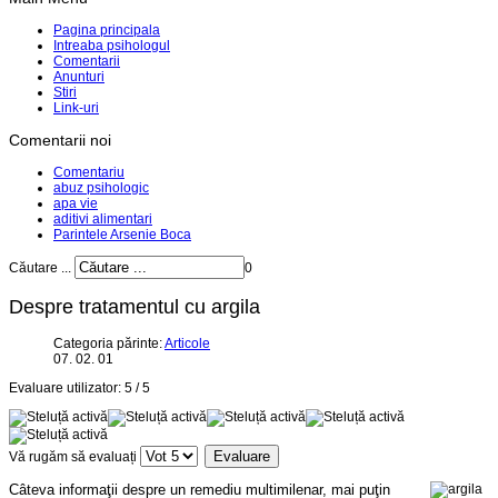
Pagina principala
Intreaba psihologul
Comentarii
Anunturi
Stiri
Link-uri
Comentarii noi
Comentariu
abuz psihologic
apa vie
aditivi alimentari
Parintele Arsenie Boca
Căutare ...
0
Despre tratamentul cu argila
Categoria părinte:
Articole
07. 02. 01
Evaluare utilizator:
5
/
5
Vă rugăm să evaluați
C
â
teva informaţii despre un remediu multimilenar, mai puţin