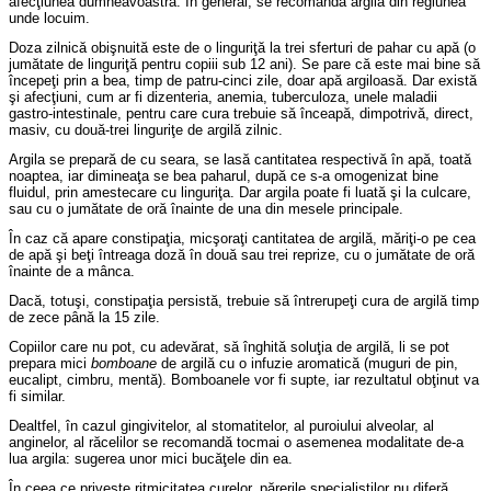
afecţiunea dumneavoastră. În general, se recomandă argila din regiunea
unde locuim.
Doza zilnică obişnuită este de o linguriţă la trei sferturi de pahar cu apă (o
jumătate de linguriţă pentru copiii sub 12 ani). Se pare că este mai bine să
începeţi prin a bea, timp de patru-cinci zile, doar apă argiloasă. Dar există
şi afecţiuni, cum ar fi dizenteria, anemia, tuberculoza, unele maladii
gastro-intestinale, pentru care cura trebuie să înceapă, dimpotrivă, direct,
masiv, cu două-trei linguriţe de argilă zilnic.
Argila se prepară de cu seara, se lasă cantitatea respectivă în apă, toată
noaptea, iar dimineaţa se bea paharul, după ce s-a omogenizat bine
fluidul, prin amestecare cu linguriţa. Dar argila poate fi luată şi la culcare,
sau cu o jumătate de oră înainte de una din mesele principale.
În caz că apare constipaţia, micşoraţi cantitatea de argilă, măriţi-o pe cea
de apă şi beţi întreaga doză în două sau trei reprize, cu o jumătate de oră
înainte de a mânca.
Dacă, totuşi, constipaţia persistă, trebuie să întrerupeţi cura de argilă timp
de zece până la 15 zile.
Copiilor care nu pot, cu adevărat, să înghită soluţia de argilă, li se pot
prepara mici
bomboane
de argilă cu o infuzie aromatică (muguri de pin,
eucalipt, cimbru, mentă). Bomboanele vor fi supte, iar rezultatul obţinut va
fi similar.
Dealtfel, în cazul gingivitelor, al stomatitelor, al puroiului alveolar, al
anginelor, al răcelilor se recomandă tocmai o asemenea modalitate de-a
lua argila: sugerea unor mici bucăţele din ea.
În ceea ce priveşte ritmicitatea curelor, părerile specialiştilor nu diferă