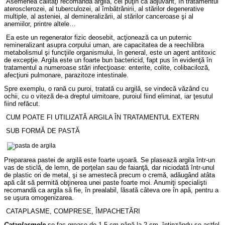
Asemenea calităţi recomandă argila, cel puţin ca adjuvant, în tratamentul
aterosclerozei, al tuberculozei, al îmbătrânirii, al stărilor degenerative
multiple, al asteniei, al demineralizării, al stărilor canceroase şi al
anemiilor, printre altele…
Ea este un regenerator fizic deosebit, acţionează ca un puternic
remineralizant asupra corpului uman, are capacitatea de a reechilibra
metabolismul şi funcţiile organismului, în general, este un agent antitoxic
de excepţie. Argila este un foarte bun bactericid, fapt pus în evidenţă în
tratamentul a numeroase stări infecţioase: enterite, colite, colibaciloză,
afecţiuni pulmonare, parazitoze intestinale.
Spre exemplu, o rană cu puroi, tratată cu argilă, se vindecă văzând cu
ochii, cu o viteză de-a dreptul uimitoare, puroiul fiind eliminat, iar ţesutul
fiind refăcut.
CUM POATE FI UTILIZATĂ ARGILA ÎN TRATAMENTUL EXTERN
SUB FORMĂ DE PASTĂ
Prepararea pastei de argilă este foarte uşoară. Se plasează argila într-un
vas de sticlă, de lemn, de porţelan sau de faianţă, dar niciodată într-unul
de plastic ori de metal, şi se amestecă precum o cremă, adăugând atâta
apă cât să permită obţinerea unei paste foarte moi. Anumiţi specialişti
recomandă ca argila să fie, în prealabil, lăsată câteva ore în apă, pentru a
se uşura omogenizarea.
CATAPLASME, COMPRESE, ÎMPACHETĂRI
Cataplasmele
se fac groase de 1,5 cm până la 2 cm, întinzându-se astfel