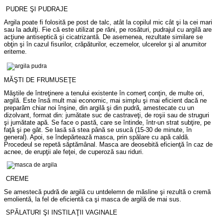
PUDRE ŞI PUDRAJE
Argila poate fi folosită pe post de talc, atât la copilul mic cât şi la cei mari
sau la adulţi. Fie că este utilizat pe răni, pe rosături, pudrajul cu argilă are
acţiune antiseptică şi cicatrizantă. De asemenea, rezultate similare se
obţin şi în cazul fisurilor, crăpăturilor, eczemelor, ulcerelor şi al anumitor
eriteme.
MĂŞTI DE FRUMUSEŢE
Măştile de întreţinere a tenului existente în comerţ conţin, de multe ori,
argilă. Este însă mult mai economic, mai simplu şi mai eficient dacă ne
preparăm chiar noi înşine, din argilă şi din pudră, amestecate cu un
dizolvant, format din:
jumătate suc de castraveţi, de roşii sau de struguri
şi jumătate apă. Se face o pastă, care se întinde, într-un strat subţire, pe
faţă şi pe gât. Se lasă să stea până se usucă (15-30 de minute, în
general). Apoi, se îndepărtează masca, prin spălare cu apă caldă.
Procedeul se repetă săptămânal. Masca are deosebită eficienţă în caz de
acnee, de erupţii ale feţei, de cuperoză sau riduri.
CREME
Se amestecă pudră de argilă cu untdelemn de măsline şi rezultă o cremă
emolientă, la fel de eficientă ca şi masca de argilă de mai sus.
SPĂLATURI ŞI INSTILAŢII VAGINALE