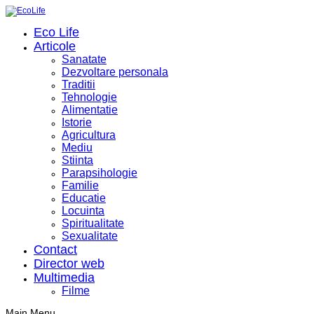
Eco Life
Articole
Sanatate
Dezvoltare personala
Traditii
Tehnologie
Alimentatie
Istorie
Agricultura
Mediu
Stiinta
Parapsihologie
Familie
Educatie
Locuinta
Spiritualitate
Sexualitate
Contact
Director web
Multimedia
Filme
Main Menu