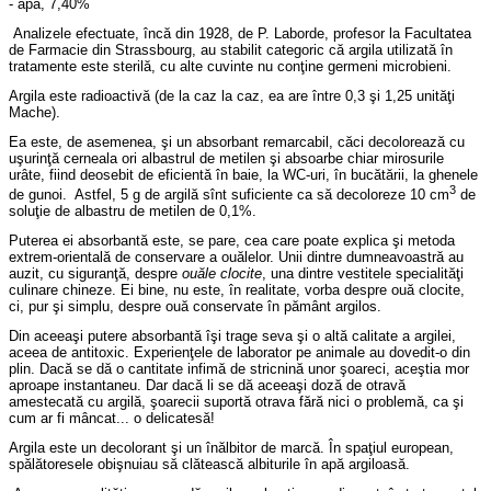
- apă, 7,40%
Analizele efectuate, încă din 1928, de P. Laborde, profesor la Facultatea
de Farmacie din Strassbourg, au stabilit categoric că argila utilizată în
tratamente este sterilă, cu alte cuvinte nu conţine germeni microbieni.
Argila este radioactivă (de la caz la caz, ea are între 0,3 şi 1,25 unităţi
Mache).
Ea este, de asemenea, şi un absorbant remarcabil, căci decolorează cu
uşurinţă cerneala ori albastrul de metilen şi absoarbe chiar mirosurile
urâte, fiind deosebit de eficientă în baie, la WC-uri, în bucătării, la ghenele
3
de gunoi. Astfel, 5 g de argilă sînt suficiente ca să decoloreze 10 cm
de
soluţie de albastru de metilen de 0,1%.
Puterea ei absorbantă este, se pare, cea care poate explica şi metoda
extrem-orientală de conservare a ouălelor. Unii dintre dumneavoastră au
auzit, cu siguranţă, despre
ouăle clocite
, una dintre vestitele specialităţi
culinare chineze. Ei bine, nu este, în realitate, vorba despre ouă clocite,
ci, pur şi simplu, despre ouă conservate în pământ argilos.
Din aceeaşi putere absorbantă îşi trage seva şi o altă calitate a argilei,
aceea de antitoxic. Experienţele de laborator pe animale au dovedit-o din
plin. Dacă se dă o cantitate infimă de stricnină unor şoareci, aceştia mor
aproape instantaneu. Dar dacă li se dă aceeaşi doză de otravă
amestecată cu argilă, şoarecii suportă otrava fără nici o problemă, ca şi
cum ar fi mâncat... o delicatesă!
Argila este un decolorant şi un înălbitor de marcă. În spaţiul european,
spălătoresele obişnuiau să clătească albiturile în apă argiloasă.