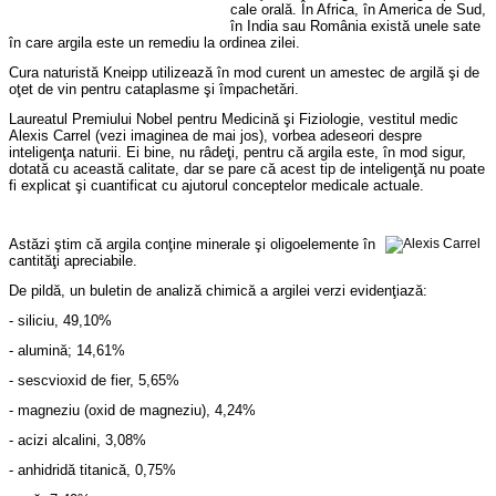
cale orală. În Africa, în America de Sud,
în
India
sau România există unele sate
în care argila este un remediu la ordinea zilei.
Cura naturistă Kneipp utilizează în mod curent un amestec de argilă şi de
oţet de vin pentru cataplasme şi împachetări.
Laureatul Premiului Nobel pentru Medicină şi Fiziologie, vestitul medic
Alexis Carrel (vezi imaginea de mai jos), vorbea adeseori despre
inteligenţa naturii. Ei bine, nu râdeţi, pentru că argila este, în mod sigur,
dotată cu această calitate, dar se pare că acest tip de inteligenţă nu poate
fi explicat şi cuantificat cu ajutorul conceptelor medicale actuale.
Astăzi ştim că argila conţine minerale şi oligoelemente în
cantităţi apreciabile.
De pildă, un buletin de analiză chimică a argilei verzi evidenţiază:
- siliciu, 49,10%
- alumină; 14,61%
- sescvioxid de fier, 5,65%
- magneziu (oxid de magneziu), 4,24%
- acizi alcalini, 3,08%
- anhidridă titanică, 0,75%