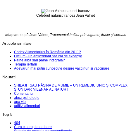
Celebrul naturist francez Jean Valnet
- adaptare după Jean Valnet,
Tratamentul bolilor prin legume, fructe şi cereale
-
Articole similare
Codex Alimentarius în România din 2011?
Lycium - un antioxidant natural de excepție
Paine alba sau paine integrala?
Terapia iertarii
Adevaruri mai putin cunoscute despre vaccinuri si vaccinare
Noutati
SHILAJIT SAU RĂȘINA DE MUMIE – UN REMEDIU UNIC ȘI COMPLEX
ȘI UN DAR MILENAR AL NATURII
Comentariu
abuz psihologic
apa vie
aditivi alimentari
Top 5
404
Cura cu drojdie de bere
Sursele de energie neconventionala