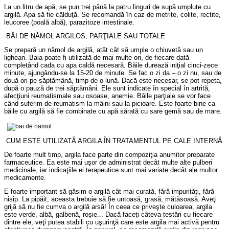
La un litru de apă, se pun trei până la patru linguri de supă umplute cu
argilă. Apa să fie călduţă. Se recomandă în caz de metrite, colite, rectite,
leucoree (poală albă), parazitoze intestinale.
BĂI DE NĂMOL ARGILOS, PARŢIALE SAU TOTALE
Se prepară un nămol de argilă, atât cât să umple o chiuvetă sau un
lighean. Baia poate fi utilizată de mai multe ori, de fiecare dată
completând cada cu apa caldă necesară. Băile durează iniţial cinci-zece
minute, ajungându-se la 15-20 de minute. Se fac o zi da – o zi nu, sau de
două ori pe săptămână, timp de o lună. Dacă este necesar, se pot repeta,
după o pauză de trei săptămâni. Ele sunt indicate în special în artrită,
afecţiuni reumatismale sau osoase, anemie. Băile parţiale se vor face
când suferim de reumatism la mâini sau la picioare. Este foarte bine ca
băile cu argilă să fie combinate cu apă sărată cu sare gemă sau de mare.
CUM ESTE UTILIZATĂ ARGILA ÎN TRATAMENTUL PE CALE INTERNĂ
De foarte mult timp, argila face parte din compoziţia anumitor preparate
farmaceutice. Ea este mai uşor de administrat decât multe alte pulberi
medicinale, iar indicaţiile ei terapeutice sunt mai variate decât ale multor
medicamente.
E foarte important să găsim o argilă cât mai curată, fără impurităţi, fără
nisip. La pipăit, aceasta trebuie să fie untoasă, grasă, mătăsoasă. Aveţi
grijă să nu fie cumva o argilă arsă! În ceea ce priveşte culoarea, argila
este verde, albă, galbenă, roşie... Dacă faceţi câteva testări cu fiecare
dintre ele, veţi putea stabili cu uşurinţă care este argila mai activă pentru