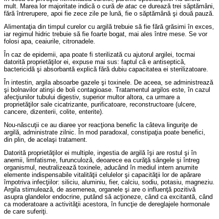
mult. Marea lor majoritate indică o cură
de atac
ce durează trei săptămâni,
fără întrerupere, apoi fie zece zile pe lună, fie o săptămână şi două pauză.
Alimentaţia din timpul curelor cu argilă trebuie să fie fără grăsimi în exces,
iar regimul hidric trebuie să fie foarte bogat, mai ales între mese. Se vor
folosi apa, ceaiurile, citronadele.
În caz de epidemii, apa poate fi sterilizată cu ajutorul argilei, tocmai
datorită proprietăţilor ei, expuse mai sus: faptul că e antiseptică,
bactericidă şi absorbantă explică fără dubiu capacitatea ei sterilizatoare.
În intestin, argila absoarbe gazele şi toxinele. De aceea, se administrează
şi bolnavilor atinşi de boli contagioase. Tratamentul argilos este, în cazul
afecţiunilor tubului digestiv, superior multor altora, ca urmare a
proprietăţilor sale cicatrizante, purificatoare, reconstructoare (ulcere,
cancere, dizenterii, colite, enterite).
Nou-născuţii ce au diaree vor reacţiona benefic la câteva linguriţe de
argilă, administrate zilnic. În mod paradoxal, constipaţia poate benefici,
din plin, de acelaşi tratament.
Datorită proprietăţilor ei multiple, ingestia de argilă îşi are rostul şi în
anemii, limfatisme, furunculoză, deoarece ea curăţă sângele şi întreg
organismul, neutralizează toxinele, aducând în mediul intern anumite
elemente indispensabile vitalităţii celulelor şi capacităţii lor de apărare
împotriva infecţiilor: siliciu, aluminiu, fier, calciu, sodiu, potasiu, magneziu.
Argila stimulează, de asemenea, organele şi are o influenţă pozitivă
asupra glandelor endocrine, putând să acţioneze, când ca excitantă, când
ca moderatoare a activităţii acestora, în funcţie de dereglajele hormonale
de care suferiţi.