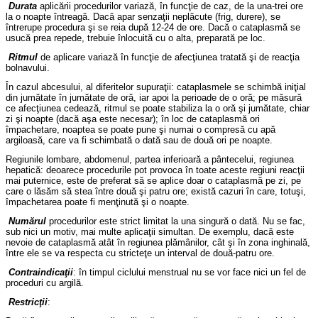
Durata
aplicării procedurilor variază, în funcţie de caz, de la una-trei ore
la o noapte întreagă. Dacă apar senzaţii neplăcute (frig, durere), se
întrerupe procedura şi se reia după 12-24 de ore. Dacă o cataplasmă se
usucă prea repede, trebuie înlocuită cu o alta, preparată pe loc.
Ritmul
de aplicare variază în funcţie de afecţiunea tratată şi de reacţia
bolnavului.
În cazul abcesului, al diferitelor supuraţii: cataplasmele se schimbă iniţial
din jumătate în jumătate de oră, iar apoi la perioade de o oră; pe măsură
ce afecţiunea cedează, ritmul se poate stabiliza la o oră şi jumătate, chiar
zi şi noapte (dacă aşa este necesar); în loc de cataplasmă ori
împachetare, noaptea se poate pune şi numai o compresă cu apă
argiloasă, care va fi schimbată o dată sau de două ori pe noapte.
Regiunile lombare, abdomenul, partea inferioară a pântecelui, regiunea
hepatică: deoarece procedurile pot provoca în toate aceste regiuni reacţii
mai puternice, este de preferat să se aplice doar o cataplasmă pe zi, pe
care o lăsăm să stea între două şi patru ore; există cazuri în care, totuşi,
împachetarea poate fi menţinută şi o noapte.
Numărul
procedurilor este strict limitat la una singură o dată. Nu se fac,
sub nici un motiv, mai multe aplicaţii simultan. De exemplu, dacă este
nevoie de cataplasmă atât în regiunea plămânilor, cât şi în zona inghinală,
între ele se va respecta cu stricteţe un interval de două-patru ore.
Contraindicaţii
: în timpul ciclului menstrual nu se vor face nici un fel de
proceduri cu argilă.
Restricţii
: