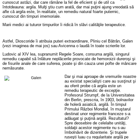
cunoscut astăzi, dar care rămâne la fel de eficient şi de util ca
întotdeauna: argila.
Mulţi ştiu cum arată, dar mai puţini ajung vreodată să
afle că argila este, în realitate, un remediu natural foarte puternic,
cunoscut din timpuri imemoriale.
Marii medici ai tuturor timpurilor îi ridică în slăvi calităţile terapeutice.
Astfel, Dioscoride îi atribuia puteri extraordinare, Pliniu cel Bătrân, Galen
(vezi imaginea de mai jos) sau Avicenna o laudă în toate scrierile lor.
Ludovic al XIV lea, supranumit Regele Soare, consuma argilă, singurul
remediu capabil să înlăture neplăcerile provocate de hemoroizii dureroşi şi
de fisurile anale de care suferea, poate şi din cauza unei pofte de mâncare
nemăsurate.
Dar şi mai aproape de vremurile noastre
au existat specialişti care au susţinut şi
au oferit probe că argila este un
remediu terapeutic de excepţie.
Profesorul Strumpf, de la Universitatea
din
Berlin
, prescria, în 1903, bolnavilor
de holeră asiatică, argilă. În timpul
Primului Război Mondial, în muştarul
destinat unor regimente franceze s-a
adăugat şi puţină argilă. Rezultatul?
Spre deosebire de celelalte unităţi,
soldaţii acestor regimente nu s-au
îmbolnăvit de dizenterie. Şi trupele
ruseşti luau cu regularitate argilă pe