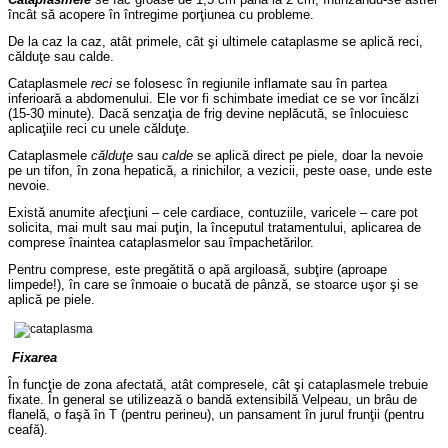
încât să acopere în întregime porţiunea cu probleme.
De la caz la caz, atât primele, cât şi ultimele cataplasme se aplică reci,
călduţe sau calde.
Cataplasmele
reci
se folosesc în regiunile inflamate sau în partea
inferioară a abdomenului. Ele vor fi schimbate imediat ce se vor încălzi
(15-30 minute). Dacă senzaţia de frig devine neplăcută, se înlocuiesc
aplicaţiile reci cu unele călduţe.
Cataplasmele
călduţe
sau
calde
se aplică direct pe piele, doar la nevoie
pe un tifon, în zona hepatică, a rinichilor, a vezicii, peste oase, unde este
nevoie.
Există anumite afecţiuni – cele cardiace, contuziile, varicele – care pot
solicita, mai mult sau mai puţin, la începutul tratamentului, aplicarea de
comprese înaintea cataplasmelor sau împachetărilor.
Pentru comprese, este pregătită o apă argiloasă, subţire (aproape
limpede!), în care se înmoaie o bucată de pânză, se stoarce uşor şi se
aplică pe piele.
Fixarea
În funcţie de zona afectată, atât compresele, cât şi cataplasmele trebuie
fixate. În general se utilizează o bandă extensibilă Velpeau, un brâu de
flanelă, o faşă în T (pentru perineu), un pansament în jurul frunţii (pentru
ceafă).