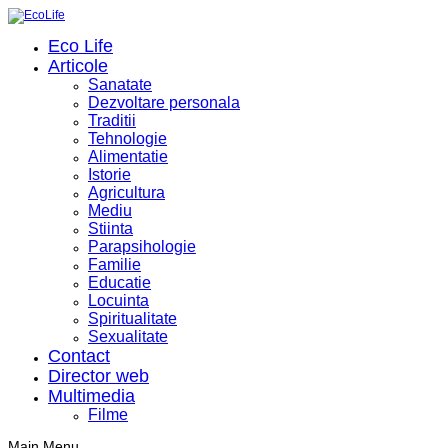
Eco Life
Articole
Sanatate
Dezvoltare personala
Traditii
Tehnologie
Alimentatie
Istorie
Agricultura
Mediu
Stiinta
Parapsihologie
Familie
Educatie
Locuinta
Spiritualitate
Sexualitate
Contact
Director web
Multimedia
Filme
Main Menu