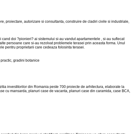
re, proiectare, autorizare si consultanta, construire de cladiri civile si industriale,
ci cand doi ?pionieri? ai sistemului si-au vandut apartamentele , si-au suflecat
si alte persoane care si-au rezolvat problemele terasei prin aceasta forma. Unul
jele pentru proprietarii care cedeaza folosinta terasei.
d practic, gradini botanice
itia investitorilor din Romania peste 700 proiecte de arhitectura, elaborate la
te case cu mansarda, planuri case de vacanta, planuri case din caramida, case BCA,