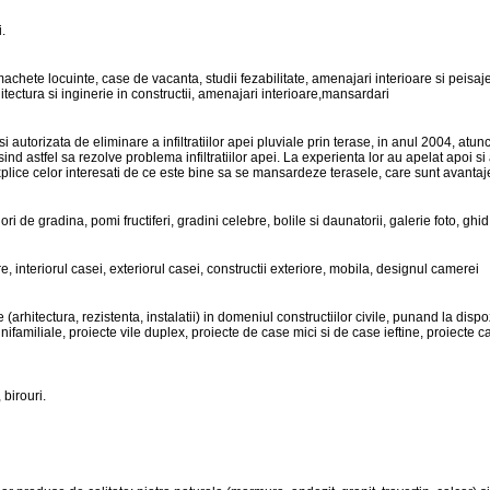
.
, machete locuinte, case de vacanta, studii fezabilitate, amenajari interioare si peisaje
itectura si inginerie in constructii, amenajari interioare,mansardari
autorizata de eliminare a infiltratiilor apei pluviale prin terase, in anul 2004, atun
ind astfel sa rezolve problema infiltratiilor apei. La experienta lor au apelat apoi 
sa explice celor interesati de ce este bine sa se mansardeze terasele, care sunt avanta
ri de gradina, pomi fructiferi, gradini celebre, bolile si daunatorii, galerie foto, ghi
re, interiorul casei, exteriorul casei, constructii exteriore, mobila, designul camerei
itectura, rezistenta, instalatii) in domeniul constructiilor civile, punand la dispoz
nifamiliale, proiecte vile duplex, proiecte de case mici si de case ieftine, proiec
 birouri.