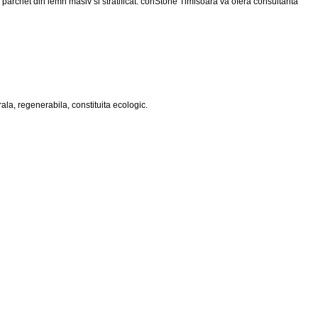
i parchet din lemn masiv si stratificat. conStone Timisoara va ofera consultanta
la, regenerabila, constituita ecologic.