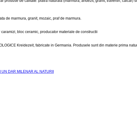
 produse de calitate: piatra naturala (marmura, andezit, granit, travertin, calcar) s
riata de marmura, granit, mozaic, praf de marmura.
 caramizi, bloc ceramic, producator materiale de constructii
ECOLOGICE Kreidezeit, fabricate in Germania. Produsele sunt din materie prima natura
I UN DAR MILENAR AL NATURII