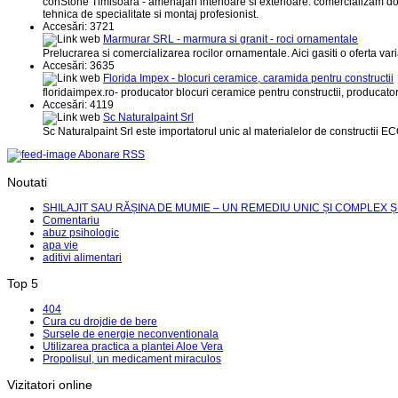
conStone Timisoara - amenajari interioare si exterioare. comercializam doar
tehnica de specialitate si montaj profesionist.
Accesări: 3721
Marmurar SRL - marmura si granit - roci ornamentale
Prelucrarea si comercializarea rocilor ornamentale. Aici gasiti o oferta va
Accesări: 3635
Florida Impex - blocuri ceramice, caramida pentru constructii
floridaimpex.ro- producator blocuri ceramice pentru constructii, producator
Accesări: 4119
Sc Naturalpaint Srl
Sc Naturalpaint Srl este importatorul unic al materialelor de constructii 
Abonare RSS
Noutati
SHILAJIT SAU RĂȘINA DE MUMIE – UN REMEDIU UNIC ȘI COMPLEX Ș
Comentariu
abuz psihologic
apa vie
aditivi alimentari
Top 5
404
Cura cu drojdie de bere
Sursele de energie neconventionala
Utilizarea practica a plantei Aloe Vera
Propolisul, un medicament miraculos
Vizitatori online