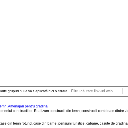
alte grupuri nu le va fi aplicată nici o filtrare.
 lemn, Amenajari pentru gradina
eniul constructiilor. Realizam constructii din lemn, constructii combinate dintre zi
ase din lemn rotund, case din barne, pensiuni turistice, cabane, casute de gradina, t