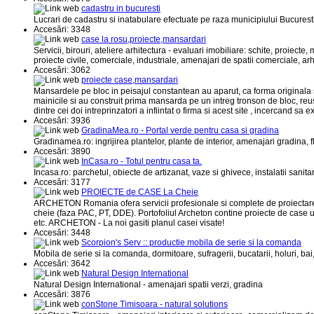
cadastru in bucuresti
Lucrari de cadastru si inatabulare efectuate pe raza municipiului Bucuresti
Accesări: 3348
case la rosu,proiecte,mansardari
Servicii, birouri, ateliere arhitectura - evaluari imobiliare: schite, proiecte
proiecte civile, comerciale, industriale, amenajari de spatii comerciale, arh
Accesări: 3062
proiecte case,mansardari
Mansardele pe bloc in peisajul constantean au aparut, ca forma originala si 
mainicile si au construit prima mansarda pe un intreg tronson de bloc, reus
dintre cei doi intreprinzatori a infiintat o firma si acest site , incercand 
Accesări: 3936
GradinaMea.ro - Portal verde pentru casa si gradina
Gradinamea.ro: ingrijirea plantelor, plante de interior, amenajari gradina, flo
Accesări: 3890
InCasa.ro - Totul pentru casa ta.
Incasa.ro: parchetul, obiecte de artizanat, vaze si ghivece, instalatii sanita
Accesări: 3177
PROIECTE de CASE La Cheie
ARCHETON Romania ofera servicii profesionale si complete de proiectare (arh
cheie (faza PAC, PT, DDE). Portofoliul Archeton contine proiecte de case u
etc. ARCHETON - La noi gasiti planul casei visate!
Accesări: 3448
Scorpion's Serv :: productie mobila de serie si la comanda
Mobila de serie si la comanda, dormitoare, sufragerii, bucatarii, holuri, bai,
Accesări: 3642
Natural Design International
Natural Design International - amenajari spatii verzi, gradina
Accesări: 3876
conStone Timisoara - natural solutions