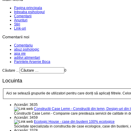
Pagina principala
Intreaba psihologul
Comentarii
Anunturi
Stiri
Link-uri
Comentarii noi
Comentariu
abuz psihologic
apa vie
aditivi alimentari
Parintele Arsenie Boca
Căutare ...
0
Locuinta
Aici se setează grupurile de utilizatori pentru care doriți să aplicați filtrele. Celorl
Accesări: 3635
Constructii Case Lemn - Constructii din lemn, Design-uri din
Constructii Case Lemn - Companie care presteaza servicii de calitate in dom
Accesări: 3459
Ecologic House - case din busteni 100% ecologice
Societate specializata in constructia de case ecologice, case din busteni, c
Accesări: 3378