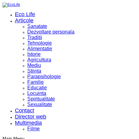
Eco Life
Articole
Sanatate
Dezvoltare personala
Traditii
Tehnologie
Alimentatie
Istorie
Agricultura
Mediu
Stiinta
Parapsihologie
Familie
Educatie
Locuinta
Spiritualitate
Sexualitate
Contact
Director web
Multimedia
Filme
Main Menu