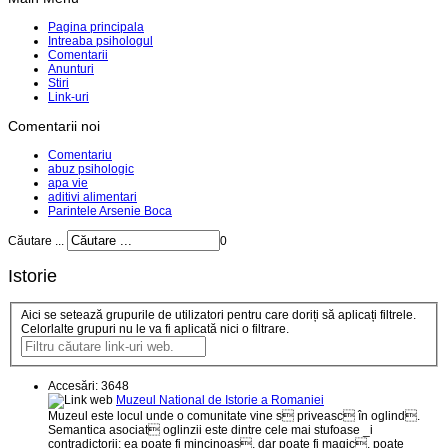
Pagina principala
Intreaba psihologul
Comentarii
Anunturi
Stiri
Link-uri
Comentarii noi
Comentariu
abuz psihologic
apa vie
aditivi alimentari
Parintele Arsenie Boca
Căutare ...
0
Istorie
Aici se setează grupurile de utilizatori pentru care doriți să aplicați filtrele.
Celorlalte grupuri nu le va fi aplicată nici o filtrare.
Accesări: 3648
Muzeul National de Istorie a Romaniei
Muzeul este locul unde o comunitate vine s priveasc în oglind.
Semantica asociat oglinzii este dintre cele mai stufoase _i
contradictorii; ea poate fi mincinoas, dar poate fi magic, poate