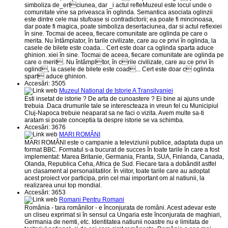
simboliza de_ertciunea, dar _i actul refleMuzeul este locul unde o
comunitate vine sa priveasca în oglinda. Semantica asociata oglinzii
este dintre cele mai stufoase si contradictorii; ea poate fi mincinoasa,
dar poate fi magica, poate simboliza desertaciunea, dar si actul reflexiei
în sine. Tocmai de aceea, fiecare comunitate are oglinda pe care o
merita. Nu întâmplator, în tarile civilizate, care au ce privi în oglinda, la
casele de bilete este coada... Cert este doar ca oglinda sparta aduce
ghinion. xiei în sine. Tocmai de aceea, fiecare comunitate are oglinda pe
care o merit. Nu întâmpltor, în crile civilizate, care au ce privi în
oglind, la casele de bilete este coad... Cert este doar c oglinda
spart aduce ghinion.
Accesări: 3505
Muzeul National de Istorie A Transilvaniei
Esti insetat de istorie ? De arta de cunoastere ? Ei bine ai ajuns unde
trebuia .Daca drumurile tale se interescteaza in vreun fel cu Municipiul
Cluj-Napoca trebuie neaparat sa ne faci o vizita. Avem multe sa-ti
aratam si poate conceptia ta despre istorie se va schimba.
Accesări: 3676
MARI ROMÂNI
MARI ROMÂNI este o campanie a televiziunii publice, adaptata dupa un
format BBC. Formatul s-a bucurat de succes în toate tarile în care a fost
implementat: Marea Britanie, Germania, Franta, SUA, Finlanda, Canada,
Olanda, Republica Ceha, Africa de Sud. Fiecare tara a dobândit astfel
un clasament al personalitatilor. În viitor, toate tarile care au adoptat
acest proiect vor participa, prin cel mai important om al natiunii, la
realizarea unui top mondial.
Accesări: 3653
Romani Pentru Romani
România - tara românilor - e înconjurata de români. Acest adevar este
un cliseu exprimat si în sensul ca Ungaria este înconjurata de maghiari,
Germania de nemti, etc. Identitatea natiunii noastre nu e limitata de