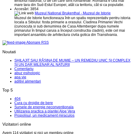
teritoriul national, ci de cei care simt româneste. România e cea mai
mare tara din Sud-Estul Europei, atât ca teritoriu, cât si ca populatie.
Accesări: 3854
Muzeul National Brukenthal - Muzeul de Istorie
Muzeul de Istorie functioneaza într-un spatiu reprezentativ pentru istoria
locala a Sibiului: fosta primarie a orasului. Cladirea Primariei Vechi
(cunoscuta si sub denumirea de Casa Altemberger dupa numele
primarului în timpul caruia a început constructia cladirii), este cel mai
important ansamblu de arhitectura civila gotica din Transilvania.
Abonare RSS
Noutati
SHILAJIT SAU RĂȘINA DE MUMIE – UN REMEDIU UNIC ȘI COMPLEX
ȘI UN DAR MILENAR AL NATURII
Comentariu
abuz psihologic
apa vie
aditivi alimentari
Top 5
404
Cura cu drojdie de bere
Sursele de energie neconventionala
Utilizarea practica a plantei Aloe Vera
Propolisul, un medicament miraculos
Vizitatori online
Avem 114 vizitatori și nici un membru online