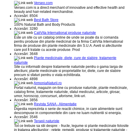
Verseo.com
Verseo.com is a direct merchant of innovative and effective health and
beauty and hair-related merchandise.
Accesări: 8504
Best Bath Store
100% Natural Bath and Body Products
Accesări: 3280
CaliVita International produse naturiste
Este un site cu un catalog online de unde se poate da si comanda
pentru produse din plante medicinal de la firma CaliVita International
firma de produse din plante medicinale din S.U.A. Aveti si afectiunile
care pot fi tratate cu aceste produse. Prod
Accesări: 3648
Plante medicinale, diete, cure de slabire, tratamente
naturiste
Site cu informatii despre tratamente naturiste pentru o gama larga de
afectiuni, plante medicinale si proprietatile lor, diete, cure de slabire
precum si sfaturi pentru o viata echilibrata.
Accesări: 4898
ArmoniaNaturii.ro
Portal naturist, magazin on-line cu produse naturiste, plante medicinale,
catalog firme, tratamente naturiste, sfatul medicului, articole, glosar,
umor, horoscop, concursuri, aforisme, link-uri.
Accesări: 3856
Revista SANA - Alimentatie
Digestia reprezinta o serie de reactii chimice, in care alimentele sunt
descompuse in componentele din care ne luam nutrientii si energia.
Accesări: 3546
Terapii naturiste
Tot ce trebuie sa stii despre: - fructe, legume si plante medicinale folosite
in tratarea afectiunilor - retete, remedii, produse si tratamente naturiste -