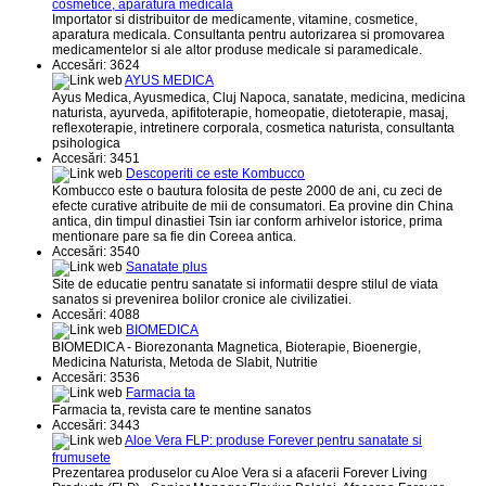
cosmetice, aparatura medicala
Importator si distribuitor de medicamente, vitamine, cosmetice,
aparatura medicala. Consultanta pentru autorizarea si promovarea
medicamentelor si ale altor produse medicale si paramedicale.
Accesări: 3624
AYUS MEDICA
Ayus Medica, Ayusmedica, Cluj Napoca, sanatate, medicina, medicina
naturista, ayurveda, apifitoterapie, homeopatie, dietoterapie, masaj,
reflexoterapie, intretinere corporala, cosmetica naturista, consultanta
psihologica
Accesări: 3451
Descoperiti ce este Kombucco
Kombucco este o bautura folosita de peste 2000 de ani, cu zeci de
efecte curative atribuite de mii de consumatori. Ea provine din China
antica, din timpul dinastiei Tsin iar conform arhivelor istorice, prima
mentionare pare sa fie din Coreea antica.
Accesări: 3540
Sanatate plus
Site de educatie pentru sanatate si informatii despre stilul de viata
sanatos si prevenirea bolilor cronice ale civilizatiei.
Accesări: 4088
BIOMEDICA
BIOMEDICA - Biorezonanta Magnetica, Bioterapie, Bioenergie,
Medicina Naturista, Metoda de Slabit, Nutritie
Accesări: 3536
Farmacia ta
Farmacia ta, revista care te mentine sanatos
Accesări: 3443
Aloe Vera FLP: produse Forever pentru sanatate si
frumusete
Prezentarea produselor cu Aloe Vera si a afacerii Forever Living