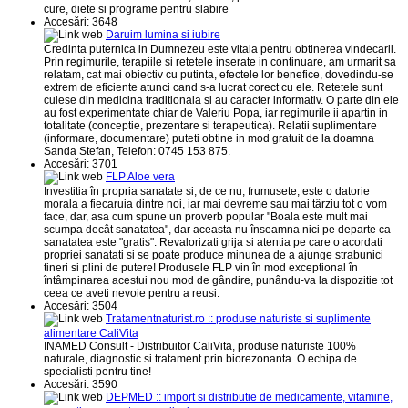
cure, diete si programe pentru slabire
Accesări: 3648
Daruim lumina si iubire
Credinta puternica in Dumnezeu este vitala pentru obtinerea vindecarii.
Prin regimurile, terapiile si retetele inserate in continuare, am urmarit sa
relatam, cat mai obiectiv cu putinta, efectele lor benefice, dovedindu-se
extrem de eficiente atunci cand s-a lucrat corect cu ele. Retetele sunt
culese din medicina traditionala si au caracter informativ. O parte din ele
au fost experimentate chiar de Valeriu Popa, iar regimurile ii apartin in
totalitate (conceptie, prezentare si terapeutica). Relatii suplimentare
(informare, documentare) puteti obtine in mod gratuit de la doamna
Sanda Stefan, Telefon: 0745 153 875.
Accesări: 3701
FLP Aloe vera
Investitia în propria sanatate si, de ce nu, frumusete, este o datorie
morala a fiecaruia dintre noi, iar mai devreme sau mai târziu tot o vom
face, dar, asa cum spune un proverb popular "Boala este mult mai
scumpa decât sanatatea", dar aceasta nu înseamna nici pe departe ca
sanatatea este "gratis". Revalorizati grija si atentia pe care o acordati
propriei sanatati si se poate produce minunea de a ajunge strabunici
tineri si plini de putere! Produsele FLP vin în mod exceptional în
întâmpinarea acestui nou mod de gândire, punându-va la dispozitie tot
ceea ce aveti nevoie pentru a reusi.
Accesări: 3504
Tratamentnaturist.ro :: produse naturiste si suplimente
alimentare CaliVita
INAMED Consult - Distribuitor CaliVita, produse naturiste 100%
naturale, diagnostic si tratament prin biorezonanta. O echipa de
specialisti pentru tine!
Accesări: 3590
DEPMED :: import si distributie de medicamente, vitamine,