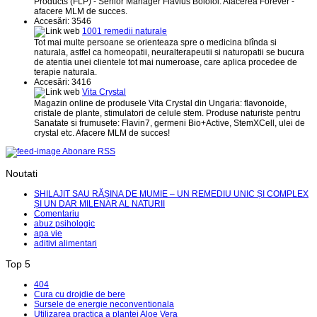
Products (FLP) - Senior Manager Flavius Bololoi. Afacerea Forever -
afacere MLM de succes.
Accesări: 3546
1001 remedii naturale
Tot mai multe persoane se orienteaza spre o medicina blînda si
naturala, astfel ca homeopatii, neuralterapeutii si naturopatii se bucura
de atentia unei clientele tot mai numeroase, care aplica procedee de
terapie naturala.
Accesări: 3416
Vita Crystal
Magazin online de produsele Vita Crystal din Ungaria: flavonoide,
cristale de plante, stimulatori de celule stem. Produse naturiste pentru
Sanatate si frumusete: Flavin7, germeni Bio+Active, StemXCell, ulei de
crystal etc. Afacere MLM de succes!
Abonare RSS
Noutati
SHILAJIT SAU RĂȘINA DE MUMIE – UN REMEDIU UNIC ȘI COMPLEX
ȘI UN DAR MILENAR AL NATURII
Comentariu
abuz psihologic
apa vie
aditivi alimentari
Top 5
404
Cura cu drojdie de bere
Sursele de energie neconventionala
Utilizarea practica a plantei Aloe Vera