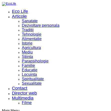
Eco Life
Articole
Sanatate
Dezvoltare personala
Traditii
Tehnologie
Alimentatie
Istorie
Agricultura
Mediu
Stiinta
Parapsihologie
Familie
Educatie
Locuinta
Spiritualitate
Sexualitate
Contact
Director web
Multimedia
Filme
Main Menu