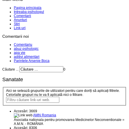
Pagina principala
Intreaba psihologul
Comentarii
Anunturi
Stiri
Link-uri
Comentarii noi
Comentariu
abuz psihologic
apa vie
aditivi alimentari
Parintele Arsenie Boca
Căutare ...
0
Sanatate
Aici se setează grupurile de utilizatori pentru care doriți să aplicați filtrele.
Celorlalte grupuri nu le va fi aplicată nici o filtrare.
Accesări: 3669
AMN Romania
Asociatia nationala pentru promovarea Medicinelor Neconventionale =
A.M.N. - ROMÂNIA
Accesări: 8306