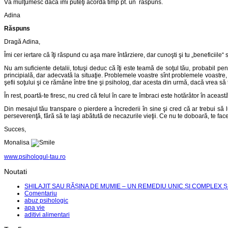
Vă mulţumesc dacă îmi puteţi acorda timp pt. un răspuns.
Adina
Răspuns
Dragă Adina,
Îmi cer iertare că îţi răspund cu aşa mare întârziere, dar cunoşti şi tu „beneficiile“ 
Nu am suficiente detalii, totuşi deduc că îţi este teamă de soţul tău, probabil pen
principială, dar adecvată la situaţie. Problemele voastre sînt problemele voastre, 
şefii soţului şi ce rămâne între tine şi psiholog, dar acesta din urmă, dacă vrea să 
În rest, poartă-te firesc, nu cred că felul în care te îmbraci este hotărâtor în aceas
Din mesajul tău transpare o pierdere a încrederii în sine şi cred că ar trebui să l
perseverenţă, fără să te laşi abătută de necazurile vieţii. Ce nu te doboară, te fa
Succes,
Monalisa
www.psihologul-tau.ro
Noutati
SHILAJIT SAU RĂȘINA DE MUMIE – UN REMEDIU UNIC ȘI COMPLEX Ș
Comentariu
abuz psihologic
apa vie
aditivi alimentari