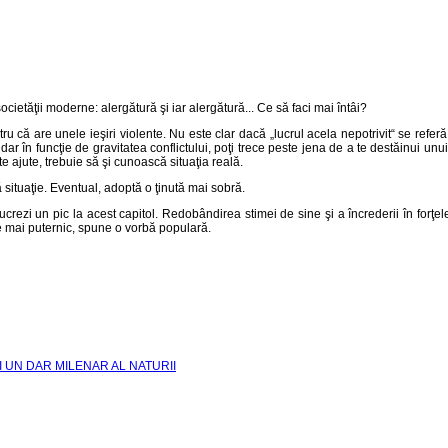
societăţii moderne: alergătură şi iar alergătură... Ce să faci mai întâi?
tru că are unele ieşiri violente. Nu este clar dacă „lucrul acela nepotrivit“ se refer
dar în funcţie de gravitatea conflictului, poţi trece peste jena de a te destăinui un
te ajute, trebuie să şi cunoască situaţia reală.
tă situaţie. Eventual, adoptă o ţinută mai sobră.
ucrezi un pic la acest capitol. Redobândirea stimei de sine şi a încrederii în forţe
ce mai puternic, spune o vorbă populară.
I UN DAR MILENAR AL NATURII