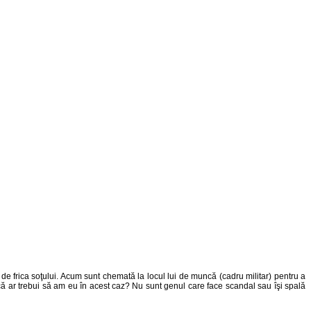
 de frica soţului. Acum sunt chemată la locul lui de muncă (cadru militar) pentru a
ţi că ar trebui să am eu în acest caz? Nu sunt genul care face scandal sau îşi spală