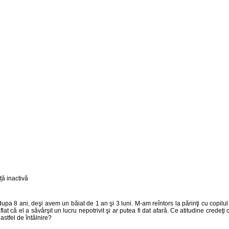
pa 8 ani, deşi avem un băiat de 1 an şi 3 luni. M-am reîntors la părinţi cu copilul
flat că el a săvârşit un lucru nepotrivit şi ar putea fi dat afară. Ce atitudine crede
astfel de întâlnire?