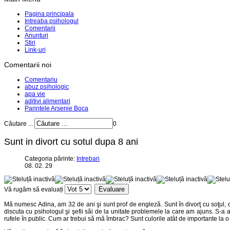
Pagina principala
Intreaba psihologul
Comentarii
Anunturi
Stiri
Link-uri
Comentarii noi
Comentariu
abuz psihologic
apa vie
aditivi alimentari
Parintele Arsenie Boca
Căutare ...
0
Sunt in divort cu sotul dupa 8 ani
Categoria părinte:
Intrebari
08. 02. 29
Vă rugăm să evaluați
Mă numesc Adina, am 32 de ani şi sunt prof de engleză. Sunt în divorţ cu soţul, du
discuta cu psihologul şi şefii săi de la unitate problemele la care am ajuns. S-a a
rufele în public. Cum ar trebui să mă îmbrac? Sunt culorile atât de importante la o 