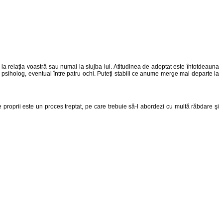
ă la relaţia voastră sau numai la slujba lui. Atitudinea de adoptat este întotdeauna
ui psiholog, eventual între patru ochi. Puteţi stabili ce anume merge mai departe la
le proprii este un proces treptat, pe care trebuie să-l abordezi cu multă răbdare şi