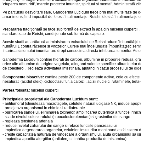
'ciuperca nemuririi', 'marele protector imunitar, spiritual si mental'. Administrată
Pe parcursul dezvoltarii sale, Ganoderma Lucidum trece prin mai multe faze de dezvo
amar intens,fiind imposibil de folosit în alimentaţie. Reishi folosită în alimentaţie e
Prepararea tradiţională se face sub formă de extract în apă din miceliul ciupercii. 
standardizate de Reishi, condiţionate sub formă de capsule.
Aceste studii au arătat că administrarea extractului de Reishi aduce îmbunătăţiri se
numărul 1 contra răcelilor si virozelor. Curele mai îndelungate îmbunătăţesc semnif
Intarirea sistemului imunitar are drept consecinta directa inhibarea tumorilor. Aut
Ganoderma Lucidum contine hidrati de carbon, albumine in proportie redusa, grasi
orice alte albumine de origine vegetala, atingand valorile specifice albuminelor d
de colesterol. Regleaza activitatea intestinala, ajutand in cazul procesului de d
Componente bioactive:
contine peste 200 de componente active, cele cu efecte m
nesaturati (acidul oleic), ciclooctasulfur, alcaloizii, acizii nucleici, vitaminele, b
Partea folosita:
miceliul ciupercii
Principalele proprietati ale Ganoderma Lucidum sunt:
- antitumoral (stimuleaza macrofagele, celulele natural ucigase NK, induce apopto
- protejeaza organismul in chimio si radioterapie
- purificarea sangelui, eliminarea toxinelor, amplificarea puternica a functiei rinichil
- scade nivelul colesterolului (hipocolesterolemiant) si grasimilor din sange
- regleaza tensiunea arteriala
- reduce nivelul zaharului din sange si reface functiile pancreasului
- impiedica degenerarea organelor, celulelor, tesuturilor mentinand astfel starea 
- creste capacitatea naturala de vindecare a organismului, ajuta organismul sa is
- impiedica aparitia alergiilor (antialergic - inhiba productia de histamina)