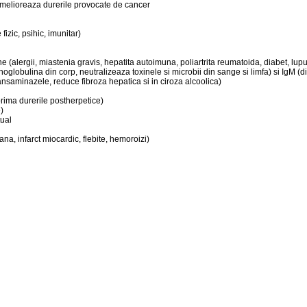
a, amelioreaza durerile provocate de cancer
izic, psihic, imunitar)
lergii, miastenia gravis, hepatita autoimuna, poliartrita reumatoida, diabet, lupus, tir
lobulina din corp, neutralizeaza toxinele si microbii din sange si limfa) si IgM (di
ansaminazele, reduce fibroza hepatica si in ciroza alcoolica)
uprima durerile postherpetice)
)
tual
na, infarct miocardic, flebite, hemoroizi)