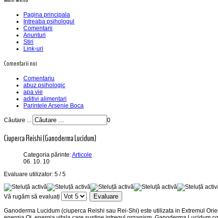
Pagina principala
Intreaba psihologul
Comentarii
Anunturi
Stiri
Link-uri
Comentarii noi
Comentariu
abuz psihologic
apa vie
aditivi alimentari
Parintele Arsenie Boca
Căutare ...
0
Ciuperca Reishi (Ganoderma Lucidum)
Categoria părinte:
Articole
06. 10. 10
Evaluare utilizator:
5
/
5
Vă rugăm să evaluați
Ganoderma Lucidum (ciuperca Reishi sau Rei-Shi) este utilizata in Extremul Orient
energia Qi, energia vitala care sustine intregul organism. Ganoderma Lucidum con