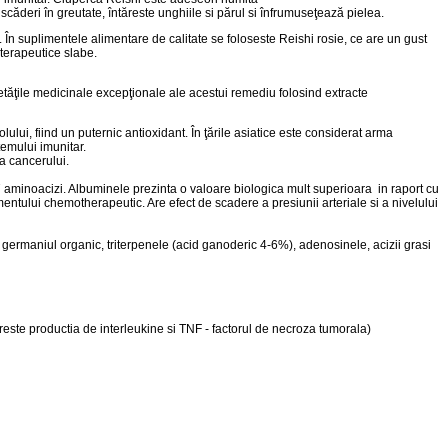
scăderi în greutate, întăreste unghiile si părul si înfrumuseţează pielea.
. În suplimentele alimentare de calitate se foloseste Reishi rosie, ce are un gust
i terapeutice slabe.
rietăţile medicinale excepţionale ale acestui remediu folosind extracte
ului, fiind un puternic antioxidant. În ţările asiatice este considerat arma
temului imunitar.
area cancerului.
 aminoacizi. Albuminele prezinta o valoare biologica mult superioara in raport cu
ntului chemotherapeutic. Are efect de scadere a presiunii arteriale si a nivelului
germaniul organic, triterpenele (acid ganoderic 4-6%), adenosinele, acizii grasi
este productia de interleukine si TNF - factorul de necroza tumorala)