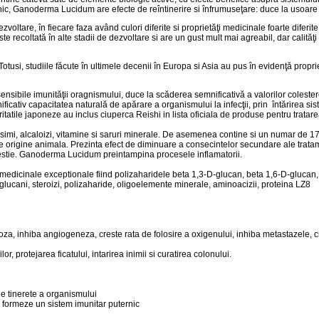
 zilnic, Ganoderma Lucidum are efecte de reîntinerire si înfrumuseţare: duce la usoare 
ltare, în fiecare faza având culori diferite si proprietăţi medicinale foarte diferite
ste recoltată în alte stadii de dezvoltare si are un gust mult mai agreabil, dar calităţ
Totusi, studiile făcute în ultimele decenii în Europa si Asia au pus în evidenţă prop
nsibile imunităţii oragnismului, duce la scăderea semnificativă a valorilor colesterol
icativ capacitatea naturală de apărare a organismului la infecţii, prin întărirea sis
oritatile japoneze au inclus ciuperca Reishi in lista oficiala de produse pentru trat
mi, alcaloizi, vitamine si saruri minerale. De asemenea contine si un numar de 17
e origine animala. Prezinta efect de diminuare a consecintelor secundare ale tratame
igestie. Ganoderma Lucidum preintampina procesele inflamatorii.
edicinale exceptionale fiind polizaharidele beta 1,3-D-glucan, beta 1,6-D-glucan, 
eta-glucani, steroizi, polizaharide, oligoelemente minerale, aminoacizii, proteina LZ8
za, inhiba angiogeneza, creste rata de folosire a oxigenului, inhiba metastazele, cr
or, protejarea ficatului, intarirea inimii si curatirea colonului.
de tinerete a organismului
i formeze un sistem imunitar puternic