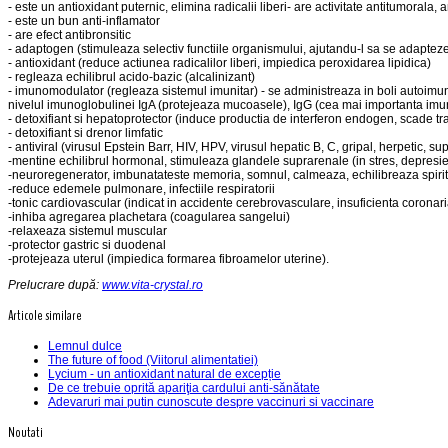
- este un antioxidant puternic, elimina radicalii liberi- are activitate antitumoral
- este un bun anti-inflamator
- are efect antibronsitic
- adaptogen (stimuleaza selectiv functiile organismului, ajutandu-l sa se adapteze f
- antioxidant (reduce actiunea radicalilor liberi, impiedica peroxidarea lipidica)
- regleaza echilibrul acido-bazic (alcalinizant)
- imunomodulator (regleaza sistemul imunitar) - se administreaza in boli autoimune (a
nivelul imunoglobulinei IgA (protejeaza mucoasele), IgG (cea mai importanta imunog
- detoxifiant si hepatoprotector (induce productia de interferon endogen, scade tr
- detoxifiant si drenor limfatic
- antiviral (virusul Epstein Barr, HIV, HPV, virusul hepatic B, C, gripal, herpetic, s
-mentine echilibrul hormonal, stimuleaza glandele suprarenale (in stres, depresie
-neuroregenerator, imbunatateste memoria, somnul, calmeaza, echilibreaza spiri
-reduce edemele pulmonare, infectiile respiratorii
-tonic cardiovascular (indicat in accidente cerebrovasculare, insuficienta coronaria
-inhiba agregarea plachetara (coagularea sangelui)
-relaxeaza sistemul muscular
-protector gastric si duodenal
-protejeaza uterul (impiedica formarea fibroamelor uterine).
Prelucrare după:
www.vita-crystal.ro
Articole similare
Lemnul dulce
The future of food (Viitorul alimentatiei)
Lycium - un antioxidant natural de excepție
De ce trebuie oprită apariţia cardului anti-sănătate
Adevaruri mai putin cunoscute despre vaccinuri si vaccinare
Noutati