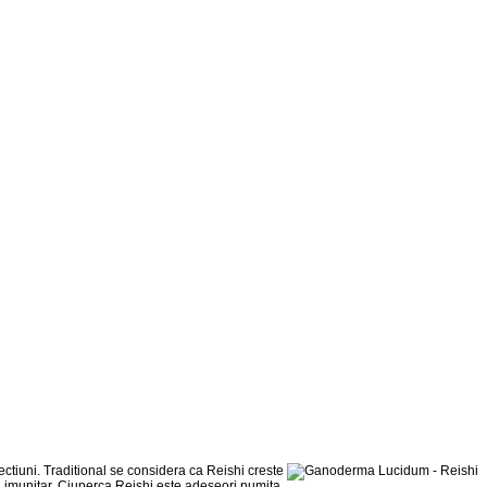
ctiuni. Traditional se considera ca Reishi creste
i imunitar. Ciuperca Reishi este adeseori numita