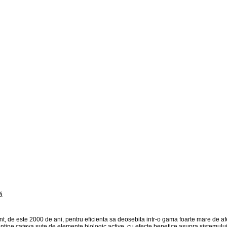
, de este 2000 de ani, pentru eficienta sa deosebita intr-o gama foarte mare de afe
tine cateva sute de elemente biologic active, cu efecte benefice asupra sistemulu