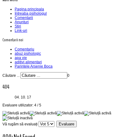
Pagina principala
Intreaba psihologul
Comentarii
Anunturi
Stiri
Link-uri
Comentarii noi
Comentariu
abuz psihologic
apa vie
aditivi alimentari
Parintele Arsenie Boca
Căutare ...
0
404
04. 10. 17
Evaluare utilizator:
4
/
5
Vă rugăm să evaluați