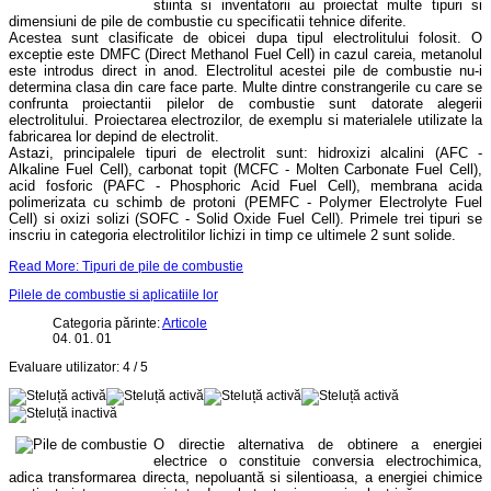
stiinta si inventatorii au proiectat multe tipuri si
dimensiuni de pile de combustie cu specificatii tehnice diferite.
Acestea sunt clasificate de obicei dupa tipul electrolitului folosit. O
exceptie este DMFC (Direct Methanol Fuel Cell) in cazul careia, metanolul
este introdus direct in anod. Electrolitul acestei pile de combustie nu-i
determina clasa din care face parte.
Multe dintre constrangerile cu care se
confrunta proiectantii pilelor de combustie sunt datorate alegerii
electrolitului. Proiectarea electrozilor, de exemplu si materialele utilizate la
fabricarea lor depind de electrolit.
Astazi, principalele tipuri de electrolit sunt: hidroxizi alcalini (
AFC -
Alkaline Fuel Cell)
, carbonat topit
(MCFC - Molten Carbonate Fuel Cell)
,
acid fosforic
(PAFC - Phosphoric Acid Fuel Cell)
, membrana acida
polimerizata cu schimb de protoni
(PEMFC - Polymer Electrolyte Fuel
Cell)
si oxizi solizi
(SOFC - Solid Oxide Fuel Cell).
Primele trei tipuri se
inscriu in categoria electrolitilor lichizi in timp ce ultimele 2 sunt solide.
Read More: Tipuri de pile de combustie
Pilele de combustie si aplicatiile lor
Categoria părinte:
Articole
04. 01. 01
Evaluare utilizator:
4
/
5
O directie alternativa de obtinere a energiei
electrice o constituie conversia electrochimica,
adica transformarea directa, nepoluantă si silentioasa, a energiei chimice