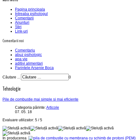
Pagina principala
Intreaba psihologul
Comentarii
Anunturi
Stiri
Link-uri
Comentarii noi
Comentariu
abuz psihologic
apa vie
aditivi alimentari
Parintele Arsenie Boca
Căutare ...
0
Tehnologie
Pile de combustie mai simple si mai eficiente
Categoria părinte:
Articole
07. 05. 18
Evaluare utilizator:
5
/
5
In producerea