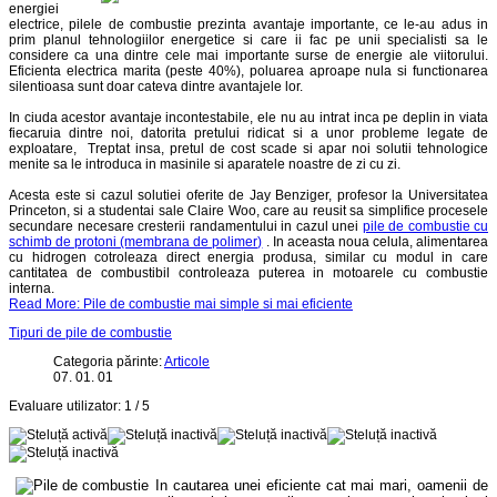
energiei
electrice, pilele de combustie prezinta avantaje importante, ce le-au adus in
prim planul tehnologiilor energetice si care ii fac pe unii specialisti sa le
considere ca una dintre cele mai importante surse de energie ale viitorului.
Eficienta electrica marita (peste 40%), poluarea aproape nula si functionarea
silentioasa sunt doar cateva dintre avantajele lor.
In ciuda acestor avantaje incontestabile, ele nu au intrat inca pe deplin in viata
fiecaruia dintre noi, datorita pretului ridicat si a unor probleme legate de
exploatare, Treptat insa, pretul de cost scade si apar noi solutii tehnologice
menite sa le introduca in masinile si aparatele noastre de zi cu zi.
Acesta este si cazul solutiei oferite de Jay Benziger, profesor la Universitatea
Princeton, si a studentai sale Claire Woo, care au reusit sa simplifice procesele
secundare necesare cresterii randamentului in cazul unei
pile de combustie cu
schimb de protoni (membrana de polimer)
. In aceasta noua celula, alimentarea
cu hidrogen cotroleaza direct energia produsa, similar cu modul in care
cantitatea de combustibil controleaza puterea in motoarele cu combustie
interna.
Read More: Pile de combustie mai simple si mai eficiente
Tipuri de pile de combustie
Categoria părinte:
Articole
07. 01. 01
Evaluare utilizator:
1
/
5
In cautarea unei eficiente cat mai mari, oamenii de