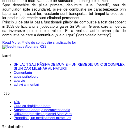
continute intr-o mare varietate de substante, in energie electrică.
Spre deosebire de pilele primare, denumite uzual “baterii”, sau de
acumulatori (pile secundare), pilele de combustie se caracterizeaza prin
faptul ca , in cazul lor, reactantii sunt transportati tot timpul la electrozi,
iar produsii de reactie sunt eliminati permanent.
Principiul ce sta la baza functionarii pilelor de combustie a fost descoperit
in 1839 de fizicianul si judecatorul galez Sir William Grove, care a incercat
sa inverseze procesul electrolizei. El a realizat astfel prima pila de
combustie pe care a denumit-o „pila cu gaz” (“gas voltaic battery”).
Read More: Pilele de combustie si aplicatiile lor
Abonare RSS
Noutati
SHILAJIT SAU RĂȘINA DE MUMIE – UN REMEDIU UNIC ȘI COMPLEX
ȘI UN DAR MILENAR AL NATURII
Comentariu
abuz psihologic
apa vie
aditivi alimentari
Top 5
404
Cura cu drojdie de bere
Sursele de energie neconventionala
Utilizarea practica a plantei Aloe Vera
Propolisul, un medicament miraculos
Vizitatori online