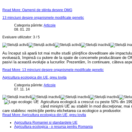
Read More: Oamenii de stiinta despre OMG
13 minciuni despre organismele modificate genetic
Categoria părinte:
Articole
08. 01. 20
Evaluare utilizator:
3
/
5
Au început să apară tot mai multe studii ştiinţifice doveditoare ale impactul
evoluează, împinsă cu putere de la spate de concernele producătoare de
O
pasivi la această evoluţie a lucrurilor. Prezentăm, în continuare, câteva as
Read More: 13 minciuni despre organismele modificate genetic
Agricultura ecologica din UE, greu lovita
Categoria părinte:
Articole
07. 11. 14
Agricultura ecologic
ă
a crescut cu peste 50% din 1998 
când miniştrii UE au stabilit în mod discreţionar, m
care stabilesc restricţiile pentru etichetarea ca ecologice a produselor.
Read More: Agricultura ecologica din UE, greu lovita
Agricultura Romaniei si standardele UE
Agricultura ecologica - o resursa pentru Romania