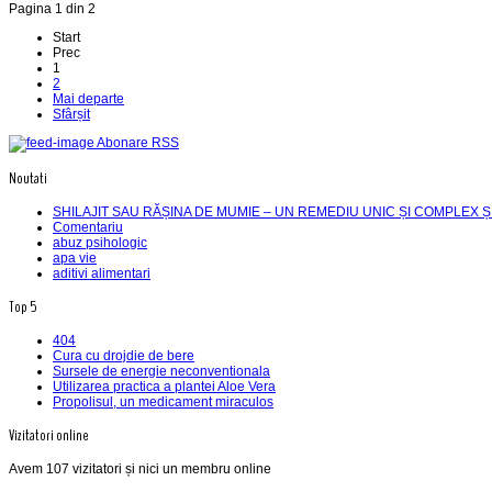
Pagina 1 din 2
Start
Prec
1
2
Mai departe
Sfârșit
Abonare RSS
Noutati
SHILAJIT SAU RĂȘINA DE MUMIE – UN REMEDIU UNIC ȘI COMPLEX Ș
Comentariu
abuz psihologic
apa vie
aditivi alimentari
Top 5
404
Cura cu drojdie de bere
Sursele de energie neconventionala
Utilizarea practica a plantei Aloe Vera
Propolisul, un medicament miraculos
Vizitatori online
Avem 107 vizitatori și nici un membru online