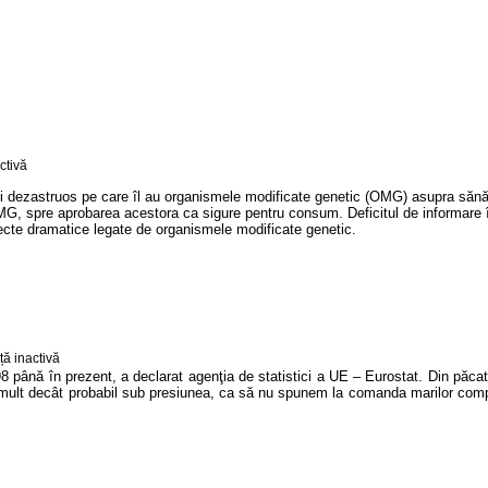
ui dezastruos pe care îl au organismele modificate genetic (
OMG
) asupra sănă
MG
, spre aprobarea acestora ca sigure pentru consum. Deficitul de informare î
pecte dramatice legate de organismele modificate genetic.
până în prezent, a declarat agenţia de statistici a UE – Eurostat. Din păcate
ai mult decât probabil sub presiunea, ca să nu spunem la comanda marilor comp