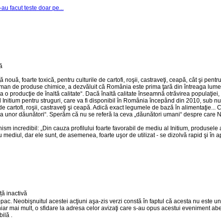
au facut teste doar pe...
ă, foarte toxică, pentru culturile de cartofi, roşii, castraveţi, ceapă, cât şi pentru
man de produse chimice, a dezvăluit că România este prima ţară din întreaga lume c
 o producţie de înaltă calitate“. Dacă înaltă calitate înseamnă otrăvirea populaţiei, 
 Initium pentru struguri, care va fi disponibil în România începând din 2010, sub
de cartofi, roşii, castraveţi şi ceapă. Adică exact legumele de bază în alimentaţie.
potriva unor dăunători“. Sperăm că nu se referă la ceva „dăunători umani“ despre ca
ism incredibil: „Din cauza profilului foarte favorabil de mediu al Initium, produsele 
u mediul, dar ele sunt, de asemenea, foarte uşor de utilizat - se dizolvă rapid şi în 
copac. Neobişnuitul acestei acţiuni aşa-zis verzi constă în faptul că acesta nu este 
 chiar mai mult, o sfidare la adresa celor avizaţi care s-au opus acestui eveniment 
ilă .