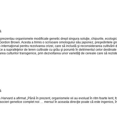
rezentau organismele modificate genetic drept singura soluţie, chipurile, ecologi
ic Gordon Brown. Acesta a trimis o scrisoare omologului său japonez, preşedintele gru
internaţional pentru rezolvarea crizei, care să includă şi reconsiderarea cultivării
a suprafeţelor de teren cultivate cu grâu şi porumb în detrimentul celor destinate pla
a culturilor transgenice, prin dezvoltarea unor varietăţi de cereale care să reziste
Harvard a afirmat „Până în prezent, organismele vii au evoluat în ritm foarte lent, f
asocieri genetice complet noi … mersul în aceasta direcţie poate că este ingenios, î