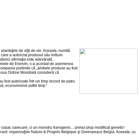
 plantaţiile de viţă de vie. Aceasta, numită
are a autorizat produsul său Initium.
atunci afirmaţia este adevărată...
 numele de Enervin, s-a acordat de asemenea
.. Compania pretinde că „ambele produse au fost
re Noua Ordine Mondială consideră că
au fost autorizate într-un timp record de patru
apă, economisind astfel timp.“
un copac oarecare, ci un monstru transgenic... primul plop modificat genetic!
aberant: organizaţiile Nature & Progrès Belgique şi Greenpeace Belgia. Aceasta, cu