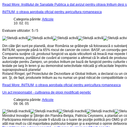
Read More: Institutul de Sanatate Publica a dat avizul pentru otrava Initium desi s-
INITIUM, o otrava aprobata oficial pentru agricultura romaneasca
Categoria părinte:
Articole
10. 02. 01
Evaluare utilizator:
5
/
5
Din câte ţări sunt pe planetă, doar România se grăbeşte să folosească o substanţă nou
INITIUM, sporeşte până la 65% riscul de cancer de colon. BASF, un consorţiu ger
Compania susţine că „produsul fungicid va ajuta viticultorii să treacă mai repede la
De asemenea, purtătorul de cuvânt al companiei a afirmat că în afară de produsul
autorizaţie pentru Zampro, un produs Initium pe bază de fungicid pentru culturile 
testate pe larg în teren şi au demonstrat selectivitate ridicată şi eficacitate îm
suprapopulează planeta!
Roland Ringel, şef Proiectului de Dezvoltare al Global Initium, a declarat cu un cin
ani. Şi, de fapt, produsele Initium au nu numai un grad ridicat de compatibilitate c
Read More: INITIUM, o otrava aprobata oficial pentru agricultura romaneasca
Un act iresponsabil - cultivarea de plopi modificati genetic
Categoria părinte:
Articole
09. 06. 05
Ministrul Inovaţiei şi Ştiinţei din Flandra-Belgia, Patricia Ceyssens, a plantat un 
Participarea ministrului poate fi văzută ca o luare de poziţie politică pro OMG şi
atât mai mult cu cât majoritatea publicului belgian şi-a exprimat o opinie defavorab