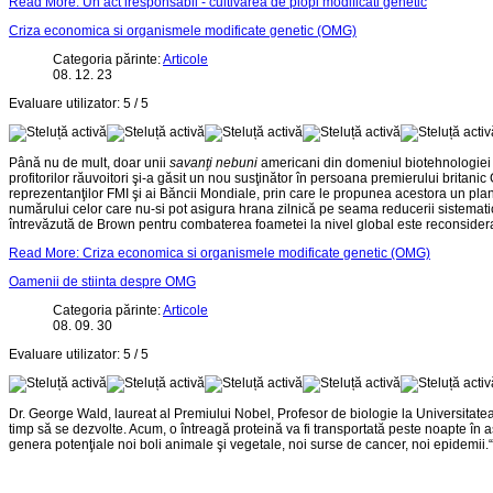
Read More: Un act iresponsabil - cultivarea de plopi modificati genetic
Criza economica si organismele modificate genetic (OMG)
Categoria părinte:
Articole
08. 12. 23
Evaluare utilizator:
5
/
5
Până nu de mult, doar unii
savanţi nebuni
americani din domeniul biotehnologiei p
profitorilor răuvoitori şi-a găsit un nou susţinător în persoana premierului britan
reprezentanţilor FMI şi ai Băncii Mondiale, prin care le propunea acestora un plan 
numărului celor care nu-si pot asigura hrana zilnică pe seama reducerii sistematice 
întrevăzută de Brown pentru combaterea foametei la nivel global este reconsiderare
Read More: Criza economica si organismele modificate genetic (OMG)
Oamenii de stiinta despre OMG
Categoria părinte:
Articole
08. 09. 30
Evaluare utilizator:
5
/
5
Dr. George Wald, laureat al Premiului Nobel, Profesor de biologie la Universitatea 
timp să se dezvolte. Acum, o întreagă proteină va fi transportată peste noapte în 
genera potenţiale noi boli animale şi vegetale, noi surse de cancer, noi epidemii.“