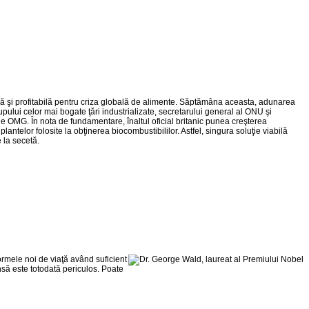
că şi profitabilă pentru criza globală de alimente. Săptămâna aceasta, adunarea
pului celor mai bogate ţări industrializate, secretarului general al ONU şi
 de OMG. În nota de fundamentare, înaltul oficial britanic punea creşterea
ntelor folosite la obţinerea biocombustibililor. Astfel, singura soluţie viabilă
 la secetă.
ormele noi de viaţă având suficient
nsă este totodată periculos. Poate