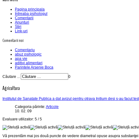
Pagina principala
Intreaba psihologul
Comentarii
Anunturi
Stiri
Link-uri
Comentarii noi
Comentariu
abuz psihologic
apa vie
aditivi alimentari
Parintele Arsenie Boca
Căutare ...
0
Agricultura
Institutul de Sanatate Publica a dat avizul pentru otrava Initium desi s-au facut te
Categoria părinte:
Articole
10. 02. 09
Evaluare utilizator:
5
/
5
Vă prezentăm mai jos două puncte de vedere diametral opuse asupra substanţei toxice