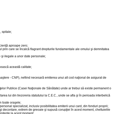
 spitale;
ficienţă aproape zero;
ul prin care se încalcă flagrant drepturile fundamentale ale omului şi demnitatea
e şi ilegale a unor date personale;
dească această calitate;
 naştere - CNP), nefiind necesară emiterea unui alt cod naţional de asigurat de
nţelor Publice (Casei Naţionale de Sănătate) unde ar trebui să existe permanent o
a lui din trezoreria statutului la C.E.C., unde se afla şi în perioada interbelică
n toate oraşele;
sonal specializat, inclusiv posibilitatea emiterii unui card, din fonduri proprii;
 şi decontare, extrem de greoaie şi supusă corupţiei în acest moment, cheltuielile
xistente la acest moment;