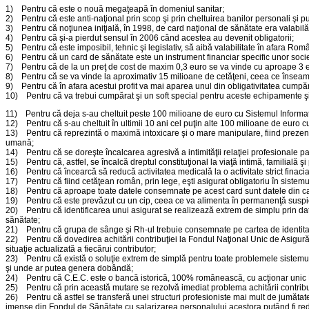
1) Pentru că este o nouă megaţeapă în domeniul sanitar;
2) Pentru că este anti-naţional prin scop şi prin cheltuirea banilor personali şi pu
3) Pentru că noţiunea iniţială, în 1998, de card naţional de sănătate era valabilă î
4) Pentru că şi-a pierdut sensul în 2006 când acestea au devenit obligatorii;
5) Pentru că este imposibil, tehnic şi legislativ, să aibă valabilitate în afara Româ
6) Pentru că un card de sănătate este un instrument financiar specific unor societ
7) Pentru că de la un preţ de cost de maxim 0,3 euro se va vinde cu aproape 3 
8) Pentru că se va vinde la aproximativ 15 milioane de cetăţeni, ceea ce înseamn
9) Pentru că în afara acestui profit va mai aparea unul din obligativitatea cumpăr
10) Pentru că va trebui cumpărat şi un soft special pentru aceste echipamente şi pe
11) Pentru că deja s-au cheltuit peste 100 milioane de euro cu Sistemul Informatic
12) Pentru că s-au cheltuit în ultimii 10 ani cel puţin alte 100 milioane de euro cu
13) Pentru că reprezintă o maximă intoxicare şi o mare manipulare, fiind prezentat
umană;
14) Pentru că se doreşte încalcarea agresivă a intimităţii relaţiei profesionale pac
15) Pentru că, astfel, se încalcă dreptul constituţional la viaţă intimă, familială şi 
16) Pentru că încearcă să reducă activitatea medicală la o activitate strict finaciar-c
17) Pentru că fiind cetăţean român, prin lege, eşti asigurat obligatoriu în sistem
18) Pentru că aproape toate datele consemnate pe acest card sunt datele din car
19) Pentru că este prevăzut cu un cip, ceea ce va alimenta în permanenţă suspic
20) Pentru că identificarea unui asigurat se realizează extrem de simplu prin date
sănătate;
21) Pentru că grupa de sânge şi Rh-ul trebuie consemnate pe cartea de identita
22) Pentru că dovedirea achitării contribuţiei la Fondul Naţional Unic de Asigură
situaţie actualizată a fiecărui contributor;
23) Pentru că există o soluţie extrem de simplă pentru toate problemele sistemului
şi unde ar putea genera dobândă;
24) Pentru că C.E.C. este o bancă istorică, 100% românească, cu acţionar unic Mi
25) Pentru că prin această mutare se rezolvă imediat problema achitării contribuţiei
26) Pentru că astfel se transferă unei structuri profesioniste mai mult de jumătate
imense din Fondul de Sănătate cu salarizarea personalului acestora putând fi redu