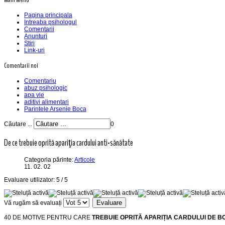
Pagina principala
Intreaba psihologul
Comentarii
Anunturi
Stiri
Link-uri
Comentarii noi
Comentariu
abuz psihologic
apa vie
aditivi alimentari
Parintele Arsenie Boca
Căutare ...
0
De ce trebuie oprită apariţia cardului anti-sănătate
Categoria părinte:
Articole
11. 02. 02
Evaluare utilizator:
5
/
5
Vă rugăm să evaluați
40 DE MOTIVE PENTRU CARE
TREBUIE OPRITĂ APARIȚIA CARDULUI DE B