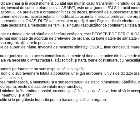
dicale chiar şi în acest moment, cu atât mai mult în cazul transferării Fondului de S
le, invocat de subsecretarul de stat ARAFAT, este un argument FALS întrucât medici
e a acordului de prelevare a organelor în caz de deces, invocată de subsecretaru
ument electronic, acesta putând fi modificat cu uşurinţă în scopul prelevării de org
 preşedintelui CNAS, DUŢĂ la necesitatea apariţiei unei Fişe medicale electronice,
e securizată a medicului de familie, singurul răspunzător de confidenţialitatea dat
naţionale cu datele privind sănătatea fiecărui cetăţean, este DEOSEBIT DE PER
 mai mari baze de acorduri de prelevare de organe, cu toate datele de sănătate indiv
sau organizaţii care le pot accesa;
 pe suport de hârtie, invocată de ministrul sănătăţii CSEKE, fiind cunoscută marea vu
u organizate, de a accesa/modifica documente şi date electronice din bazele de dat
va necesita o infrastructură, atât soft cât şi hard, foarte costisitoare, cu necesit
onomii performante nu sunt dispuse să le susţină;
onic, o supraveghere totală a populaţiei unei ţări europene, un vis de dictator şi serv
anii acesteia;
ea românească, a ministrului şi a subsecretarului de stat din Ministerul Sănătăţii, ce
a necreştină, peste o masă de valahi îngenuncheaţi;
i minime, la îndemâna noastră, cu condiţia să fim dispuşi să le vedem şi să le acce
neamului şi al ţării;
ile și le pregătește trupurile pentru hăcuire și trafic de organe.