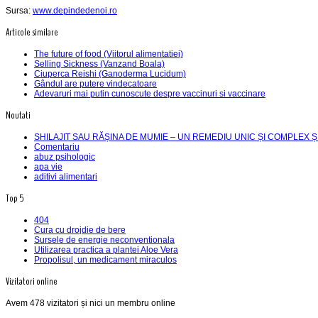
Sursa:
www.depindedenoi.ro
Articole similare
The future of food (Viitorul alimentatiei)
Selling Sickness (Vanzand Boala)
Ciuperca Reishi (Ganoderma Lucidum)
Gândul are putere vindecatoare
Adevaruri mai putin cunoscute despre vaccinuri si vaccinare
Noutati
SHILAJIT SAU RĂȘINA DE MUMIE – UN REMEDIU UNIC ȘI COMPLEX Ș
Comentariu
abuz psihologic
apa vie
aditivi alimentari
Top 5
404
Cura cu drojdie de bere
Sursele de energie neconventionala
Utilizarea practica a plantei Aloe Vera
Propolisul, un medicament miraculos
Vizitatori online
Avem 478 vizitatori și nici un membru online