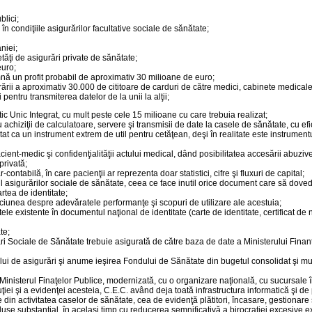
blici;
n condiţiile asigurărilor facultative sociale de sănătate;
niei;
ăţi de asigurări private de sănătate;
euro;
ă un profit probabil de aproximativ 30 milioane de euro;
ării a aproximativ 30.000 de cititoare de carduri de către medici, cabinete medicale,
ntru transmiterea datelor de la unii la alţii;
 Unic Integrat, cu mult peste cele 15 milioane cu care trebuia realizat;
 achiziţii de calculatoare, servere şi transmisii de date la casele de sănătate, cu e
 ca un instrument extrem de util pentru cetăţean, deşi în realitate este instrument
ient-medic şi confidenţialităţii actului medical, dând posibilitatea accesării abuziv
privată;
ontabilă, în care pacienţii ar reprezenta doar statistici, cifre şi fluxuri de capital;
ul asigurărilor sociale de sănătate, ceea ce face inutil orice document care să dove
tea de identitate;
iunea despre adevăratele performanţe şi scopuri de utilizare ale acestuia;
le existente în documentul naţional de identitate (carte de identitate, certificat de
te;
ri Sociale de Sănătate trebuie asigurată de către baza de date a Ministerului Fina
 de asigurări şi anume ieşirea Fondului de Sănătate din bugetul consolidat şi mutare
nisterul Finaţelor Publice, modernizată, cu o organizare naţională, cu sucursale î
 şi a evidenţei acesteia, C.E.C. având deja toată infrastructura informatică şi de per
 din activitatea caselor de sănătate, cea de evidenţă plătitori, încasare, gestionare
se substanţial, în acelaşi timp cu reducerea semnificativă a birocraţiei excesive e