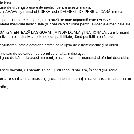
ănătate;
na de urgenţă pregăteşte medicii pentru aceste situaţii;
l de stat ARAFAT şi ministrul CSEKE, este DEOSEBIT DE PERICULOASĂ întrucât
ane;
 pentru fiecare cetăţean, într-o bază de date naţională este FALSĂ ŞI
elor medicale individuale (şi doar ca o facilitate pentru evidenţele medicale ale
ICULOASĂ, şi ATENTEAZĂ LA SIGURANŢA INDIVIDUALĂ ŞI NAŢIONALĂ, transformând
iduale, inclusiv cu cele de compatibilitate, dând posibilitatea folosirii
lnerabilitate a datelor electronice la lipsa de curent electric şi la viruşi
e sau de pe carduri de genul celui aflat în discuţie;
ăţi greu de bănuit la acest moment, o actualizare permanentă şi eforturi deosebite
icii secrete, cu beneficiari oculţi, cu scopuri neclare, în condiţiile acordului
i care sunt cei mai insistenţi şi grăbiţi pentru apariţia acestui sistem, care dau un
ptăm;