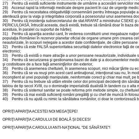
27) Pentru că există suficiente instrumente de urmărire a accesării serviciilor me
28) Accesul rapid la informaţii medicale despre pacient în caz de urgenţe medica
29) Pentru că necesitatea obligativităţii consemnării pentru întreaga populaţi
atentează grav la viaţa şi integritatea corporală a posesorului unui asemenea doc
30) Pentru că insistenţa subsecretarului de stat ARAFAT a ministrului CSEKE şi a
PERICULOASĂ, întrucât aceasta, dacă există, trebuie să rămână doar în baza de dat
acestuia, în paralel cu suportul de hârtie);
31) Pentru că apariţia acestui card, în vederea constituirii unei megabaze 
populaţia României în rezervor planetar oficial de organe umane prin crearea celei
neautorizate, în scopuri nelegale a acestor date confidenţiale, de către persoane 
32) Pentru că este FALSĂ superioritatea securitaţii datelor electronice faţă de cele
electronici;
33) Pentru că există o mare atracţie a unor persoane neautorizate, individuale sa
34) Pentru că securizarea şi gestionarea bazei de date şi a documentelor medicale 
şi costisitoare de a face faţă ameninţărilor din exterior,
35) Pentru că asemenea cheltuieli, în asemenea scopuri, nici măcar ţările cu ec
36) Pentru că se va reuşi prin acest card antinaţional, intenţionat sau nu, în mod ir
inconştient al unei populaţii manipulate, neinformate corect şi chiar mai mult, pe b
37) Pentru că nu trebuie să uităm etniile celor doi principali decidenţi din sănătat
tablou de tip secol XVIII, cu o dominaţie imperialistă dualistă în tandem cu o alt
38) Pentru că sistemul sanitar se poate reforma prin metode simple, cu cheltuiel
39) Pentru că mai există suficienţi români pregătiţi şi cu chef de muncă în folosul 
40) Pentru că nu ajută cu nimic la sănătatea românilor, ci doar le contorizează bol
OPRIŢI APARIŢIA ACESTEI NOI MEGAŢEPE!
OPRIŢI APARIŢIA CARDULUI DE BOALĂ ȘI DECES!
OPRIŢI APARIŢIA CARDULUI ANTI-NAŢIONAL "DE SĂNĂTATE"!