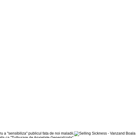
 a "sensibiliza" publicul fata de noi maladii,
ita ca "Tulburare de Anxietate Generalizata",