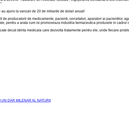
".
e au ajuns la vanzari de 20 de miliarde de dolari anual!
 producatorii de medicamente, pacienti, cercetatori, aparatori ai pacientilor, agent
onale, pentru a arata cum isi promoveaza industria farmaceutica produsele in cadrul 
isticate decat stiinta medicala care dezvolta tratamente pentru ele, unde fiecare p
I UN DAR MILENAR AL NATURII