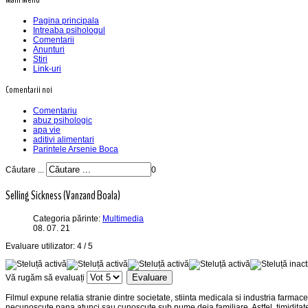
Pagina principala
Intreaba psihologul
Comentarii
Anunturi
Stiri
Link-uri
Comentarii noi
Comentariu
abuz psihologic
apa vie
aditivi alimentari
Parintele Arsenie Boca
Căutare ...
0
Selling Sickness (Vanzand Boala)
Categoria părinte:
Multimedia
08. 07. 21
Evaluare utilizator:
4
/
5
Vă rugăm să evaluați
Filmul expune relatia stranie dintre societate, stiinta medicala si industria farma
necunoscute pana atunci sau cunoscute sub nume deja familiare. Astfel, timiditate