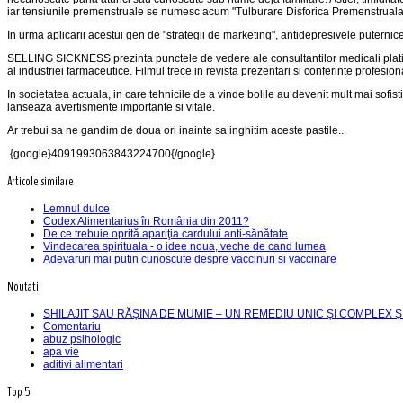
iar tensiunile premenstruale se numesc acum "Tulburare Disforica Premenstruala
In urma aplicarii acestui gen de "strategii de marketing", antidepresivele puternic
SELLING SICKNESS prezinta punctele de vedere ale consultantilor medicali platiti de
al industriei farmaceutice.
Filmul trece in revista prezentari si conferinte profesi
In societatea actuala, in care tehnicile de a vinde bolile au devenit mult mai sof
lanseaza avertismente importante si vitale.
Ar trebui sa ne gandim de doua ori inainte sa inghitim aceste pastile...
{google}4091993063843224700{/google}
Articole similare
Lemnul dulce
Codex Alimentarius în România din 2011?
De ce trebuie oprită apariţia cardului anti-sănătate
Vindecarea spirituala - o idee noua, veche de cand lumea
Adevaruri mai putin cunoscute despre vaccinuri si vaccinare
Noutati
SHILAJIT SAU RĂȘINA DE MUMIE – UN REMEDIU UNIC ȘI COMPLEX Ș
Comentariu
abuz psihologic
apa vie
aditivi alimentari
Top 5