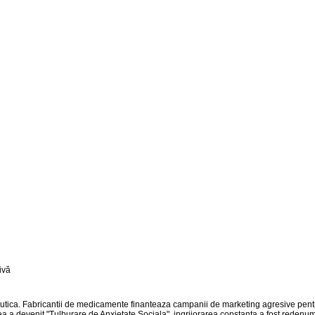
ceutica. Fabricantii de medicamente finanteaza campanii de marketing agresive pentru
a a devenit "Tulburare de Anxietate Sociala", ingrijorarea constanta a fost redenum