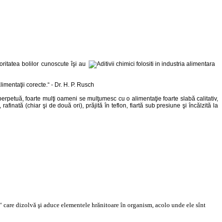
ritatea bolilor cunoscute îşi au
imentaţii corecte.“ - Dr. H. P. Rusch
 perpetuă, foarte mulţi oameni se mulţumesc cu o alimentaţie foarte slabă calitativ,
finată (chiar şi de două ori), prăjită în teflon, fiartă sub presiune şi încălzită la
l“ care dizolvă şi aduce elementele hrănitoare
în organism
, acolo unde ele sînt