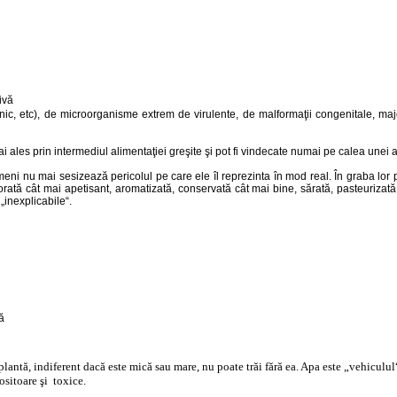
ic, etc), de microorganisme extrem de virulente, de malformaţii congenitale, majo
i ales prin intermediul alimentaţiei greşite şi pot fi vindecate numai pe calea unei al
 nimeni nu mai sesizează pericolul pe care ele îl reprezinta în mod real. În graba lor
ată cât mai apetisant, aromatizată, conservată cât mai bine, sărată, pasteurizată, ra
inexplicabile“.
plantă, indiferent dacă este mică sau mare, nu poate trăi fără ea. Apa este „vehiculu
ositoare şi toxice.