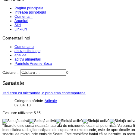
Pagina principala
Intreaba psihologul
Comentarii
Anunturi
Stiri
Link-uri
Comentarii noi
Comentariu
abuz psihologic
apa vie
aditivi alimentari
Parintele Arsenie Boca
Căutare ...
0
Sanatate
Iradierea cu microunde, o problema contemporana
Categoria părinte:
Articole
07. 04. 13
Evaluare utilizator:
5
/
5
"Soarele este sursa noastră naturală de microunde cea mai puternică. Valoarea li
intensitatea radiaţiilor scăpate din cuptoare cu microunde, este de aproximativ un m
spectru de microunde emis de Soare. Este revoltător faptul că se permite un asemen