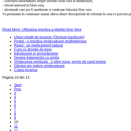
- colectarea informatiilor despre efectele Aloei vera în metabolism,
- efectul antiviral al Aloei vera,
- afectiunile care pot fi ameliorate si vindecate folosind Aloe vera.
Va prezentam în continuare numai câteva dintre descoperirile de referinta în ceea ce priveste pro
Read More: Utilizarea practica a plantei Aloe Vera
Uleiul volatil de busuioc (Ocimum basilicum)
Postul - o practica vindecatoare multimilenara
Rasul - un medicament natural
Cura cu drojdie de bere
Introducere in aromoterapie
Despre tratamentul cu argila
Vindecarea spirituala - o idee noua, veche de cand lumea
Gândul are putere vindecatoare
Cistus Incanus
Pagina 10 din 12
Start
Prec
3
4
5
6
7
8
9
10
11
12