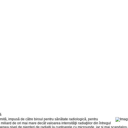
mită, impusă de către biroul pentru sănătate radiologică, pentru
iliard de ori mai mare decât valoarea intensităţii radiaţiilor din întregul
ea nivel de pierderi de radiaţii la cuptoarele cu microunde, iar şi mai scandalos es