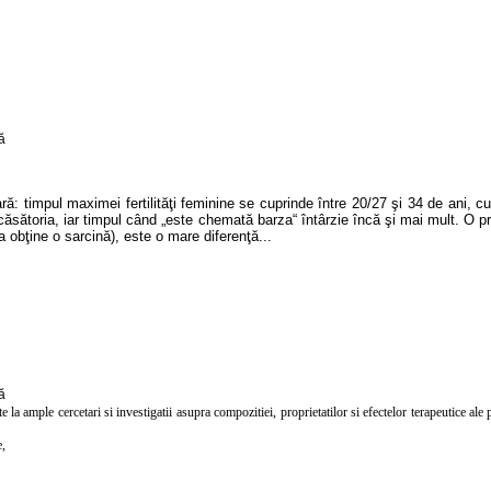
ră: timpul maximei fertilităţi feminine se cuprinde între 20/27 şi 34 de ani,
ăsătoria, iar timpul când „este chemată barza“ întârzie încă şi mai mult. O prec
 a obţine o sarcină), este o mare diferenţă...
rte la ample cercetari si investigatii asupra compozitiei, proprietatilor si efectelor terapeutice 
e,