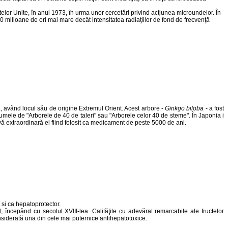
telor Unite, în anul 1973, în urma unor cercetări privind acţiunea microundelor. În
00 milioane de ori mai mare decât intensitatea radiaţiilor de fond de frecvenţă
ea, având locul său de origine Extremul Orient. Acest arbore -
Ginkgo biloba
- a fost
 numele de "Arborele de 40 de taleri" sau "Arborele celor 40 de steme". În Japonia i
ivă extraordinară el fiind folosit ca medicament de peste 5000 de ani.
 si ca hepatoprotector.
l, începând cu secolul XVIII-lea. Calităţile cu adevărat remarcabile ale fructelor
considerată una din cele mai puternice antihepatotoxice.