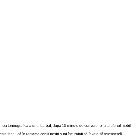
te faptul că în reclame copiii noştri sunt încurajaţi să înveţe să folosească