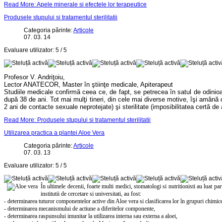
Read More: Apele minerale si efectele lor terapeutice
Produsele stupului si tratamentul sterilitatii
Categoria părinte:
Articole
07. 03. 14
Evaluare utilizator:
5
/
5
Profesor V. Andriţoiu,
Lector ANATECOR, Master în ştiinţe medicale, Apiterapeut
Studiile medicale confirmă ceea ce, de fapt, se petrecea în satul de odinioa
după 38 de ani. Tot mai mulţi tineri, din cele mai diverse motive, îşi amână c
2 ani de contacte sexuale neprotejate) şi sterilitate (imposibilitatea certă de
Read More: Produsele stupului si tratamentul sterilitatii
Utilizarea practica a plantei Aloe Vera
Categoria părinte:
Articole
07. 03. 13
Evaluare utilizator:
5
/
5
În ultimele decenii, foarte multi medici, stomatologi si nutritionisti au luat pa
institutii de cercetare si universitati, au fost
:
- determinarea tuturor componentelor active din Aloe vera si clasificarea lor în grupuri chimic
- determinarea mecanismului de actiune a diferitelor componente,
- determinarea raspunsului imunitar la utilizarea interna sau externa a aloei,