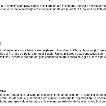
Universităţii din New York şi a fost prezentată în faţa unei comisii a senatului Sta
lor radio de înaltă frecvenţă era apreciat în unele oraşe ale S.U.A. ca fiind de 100-2
se întâlneşte un arbore falnic, care creşte necultivat doar în China, Japonia şi Core
de Sud şi în oraşe de pe tot cuprinsul Statelor Unite. În Europa este cunoscut şi sub
ţii
" sau "Arborele pagodelor" şi se consideră că are o sacralitate şi o putere curat
milia Compositae, utilizata de secole ca tonic-amar stimulent al digestiei, febrifug
urariul
îşi dezvăluie puternicul efect curativ în afecţiunile hepatobiliare în specia
in la regenerarea celulei hepatice şi la eliminarea toxinelor de la acest nivel, fiind 