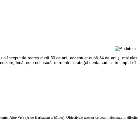
 cu un început de regres după 30 de ani, accentuat după 34 de ani şi mai ales
izare, încă, este necesară: între infertilitate (absenţa sarcinii în timp de 1-
ale plantei Aloe Vera (Aloe Barbadensis Miller).
Obiectivele acestor cercetari,
efectuate in diferite