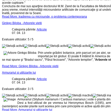
aceste cuptoare."
Concluzia de mai sus aparţine doctorului M.M. Zaret de la Facultatea de Medicină a 
acea vreme, nivelul intensităţii microundelor artificiale de comunicaţie şi al unde
înaltă, provenind de la Soare.
Read More: Iradierea cu microunde, o problema contemporana
Ginkgo Biloba - Arborele vietii
Categoria părinte:
Articole
07. 04. 13
Evaluare utilizator:
5
/
5
Prin unele grădini botanice, prin parcuri ori pe alei, 
importat pe tot globul. El poate fi întâlnit în America 
se mai spune şi "Bradul sacru", "Părul fecioarei", "Arborele templier", "
Arborele vie
Read More: Ginkgo Biloba - Arborele vietii
Armurariul si utilizarile lui
Categoria părinte:
Articole
07. 04. 13
Evaluare utilizator:
3
/
5
Armurariul (Silybum marianum / Carduus marianus ) este o planta din fa
Desi a fost utilizat de pe vremea lui Heronymus Bosch (1595),
arm
(seminţelor) acestei plante sunt acelea prin care principiile ei active ajută din pl
Read More: Armurariul si utilizarile lui