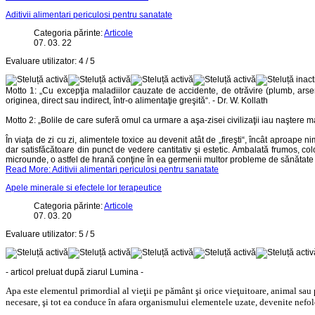
Aditivii alimentari periculosi pentru sanatate
Categoria părinte:
Articole
07. 03. 22
Evaluare utilizator:
4
/
5
Motto 1: „Cu excepţia maladiilor cauzate de accidente, de otrăvire (plumb, arsen
originea, direct sau indirect, într-o alimentaţie greşită“. - Dr. W. Kollath
Motto 2: „Bolile de care suferă omul ca urmare a aşa-zisei civilizaţii iau naştere ma
În viaţa de zi cu zi, alimentele toxice au devenit atât de „fireşti“, încât aproape
dar satisfăcătoare din punct de vedere cantitativ şi estetic. Ambalată frumos, color
microunde, o astfel de hrană conţine în ea germenii multor probleme de sănătate „
Read More: Aditivii alimentari periculosi pentru sanatate
Apele minerale si efectele lor terapeutice
Categoria părinte:
Articole
07. 03. 20
Evaluare utilizator:
5
/
5
- articol preluat după ziarul Lumina -
Apa este elementul primordial al vieţii pe pământ şi orice vieţuitoare, animal sau 
necesare, şi tot ea conduce în afara organismului elementele uzate, devenite nefol