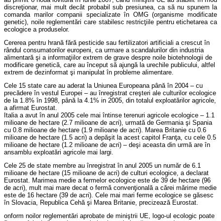
discreţionar, mai mult decât probabil sub presiunea, ca să nu spunem la
comanda marilor companii specializate în
OMG
(organisme modificate
genetic), noile reglementări care stabilesc restricţiile pentru etichetarea ca
ecologice a produselor.
Cererea pentru hrană fără pesticide sau fertilizatori artificiali a crescut în
rândul consumatorilor europeni, ca urmare a scandalurilor din industria
alimentară şi a informaţiilor extrem de grave despre noile biotehnologii de
modificare genetică, care au început să ajungă la urechile publicului, altfel
extrem de dezinformat şi manipulat în probleme alimentare.
Cele 15 state care au aderat la Uniunea Europeana până în 2004 – cu
precădere în vestul Europei – au înregistrat creşteri ale culturilor ecologice
de la 1.8% în 1998, până la 4.1% in 2005, din totalul exploatărilor agricole,
a afirmat Eurostat.
Italia a avut în anul 2005 cele mai întinse terenuri agricole ecologice – 1.1
milioane de hectare (2.7 milioane de acri), urmată de Germania şi Spania
cu 0.8 milioane de hectare (1.9 milioane de acri). Marea Britanie cu 0.6
milioane de hectare (1.5 acri) a depăşit la acest capitol Franţa, cu cele 0.5
milioane de hectare (1.2 milioane de acri) – deşi aceasta din urmă are în
ansamblu exploatări agricole mai largi.
Cele 25 de state membre au înregistrat în anul 2005 un număr de 6.1
milioane de hectare (15 milioane de acri) de culturi ecologice, a declarat
Eurostat. Marimea medie a fermelor ecologice este de 39 de hectare (96
de acri), mult mai mare decat o fermă convenţională a cărei mărime medie
este de 16 hectare (39 de acri). Cele mai mari ferme ecologice se găsesc
în Slovacia, Republica Cehă şi Marea Britanie, precizează Eurostat.
onform noilor reglementări aprobate de miniştrii UE, logo-ul ecologic poate