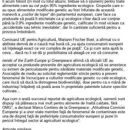
fi acum folosit (în mod cu totul abuziv, trebuie să o spunem) pentru toate
alimentele care au cel puţin 95% ingrediente ecologice. Grupurile care s-
au opus alimentelor modificate genetic au fost înfuriate de această
manevră a „cozilor de topor“ din parlamentul european, care face ca
produsele să poată fi etichetate ca şi ecologice chiar dacă vor conţine
până la 0.9% ingrediente modificate genetic, calificate în mod viclean ca
„accidentale sau tehnic inevitabile“, dar în cantitate suficientă pentru a
provoca îmbolnăviri.
Comisarul UE pentru Agricultură, Mariann Fischer Boel, a afirmat cu o
abilitate demnă de o cauză mai bună că „va ajuta consumatorii europeni
să înţeleagă exact ce vor cumpăra de pe piaţă“. Ca şi cum asta ajută la
ceva... dacă nu li se dă şi posibilitatea să aleagă ce vor să consume.
riends of the Earth Europe
şi
Greenpeace
afirmă că oficialii UE au
acceptat ca produsele provenite din agricultura ecologică să se amestece
cu extrem de periculoasele pentru sănătate materiale modificate genetic.
Asociaţiile de mediu au solicitat reglementări stricte pentru a preveni
fenomenul de încrucişare a culturilor modificate genetic cu cele ecologice,
care riscă să ducă la distrugerea biodiversităţii, doar pentru ca o mână de
industriaşi hrăpăreţi să poată avea în proprietate patentele tuturor speciilor
cultivate...
Aşa cum o arată succesul repurtat de agricultura ecologică, oamenii sunt
dispuşi să plăteasca mai mult pentru alimente de înaltă calitate, fără
OMG
“, a declarat Marco Contiero de la
Greenpeace
. „Atitudinea Comisiei
Europene şi a unor state membre faţă de fenomenul de contaminare este
una de dispreţ faţă de preferinţele consumatorilor europeni şi pune în
pericol întregul sector al agriculturii ecologice“.
Articole similare