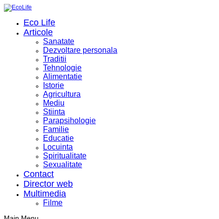
Eco Life
Articole
Sanatate
Dezvoltare personala
Traditii
Tehnologie
Alimentatie
Istorie
Agricultura
Mediu
Stiinta
Parapsihologie
Familie
Educatie
Locuinta
Spiritualitate
Sexualitate
Contact
Director web
Multimedia
Filme
Main Menu