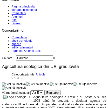
Pagina principala
Intreaba psihologul
Comentarii
Anunturi
Stiri
Link-uri
Comentarii noi
Comentariu
abuz psihologic
apa vie
aditivi alimentari
Parintele Arsenie Boca
Căutare ...
0
Agricultura ecologica din UE, greu lovita
Categoria părinte:
Articole
07. 11. 14
Vă rugăm să evaluați
Agricultura ecologic
ă
a crescut cu peste 50% din
1998 până în prezent, a declarat agenţia de
statistici a UE – Eurostat. Din păcate, producătorii de alimente ecologice
au primit o nouă lovitură în iunie 2007, când miniştrii UE au stabilit în mod