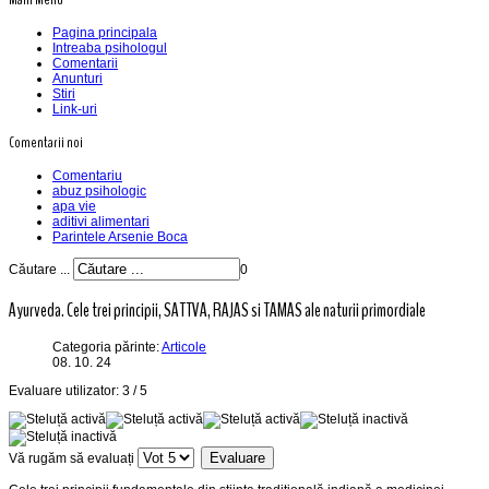
Pagina principala
Intreaba psihologul
Comentarii
Anunturi
Stiri
Link-uri
Comentarii noi
Comentariu
abuz psihologic
apa vie
aditivi alimentari
Parintele Arsenie Boca
Căutare ...
0
Ayurveda. Cele trei principii, SATTVA, RAJAS si TAMAS ale naturii primordiale
Categoria părinte:
Articole
08. 10. 24
Evaluare utilizator:
3
/
5
Vă rugăm să evaluați