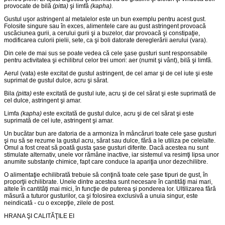
provocate de bilă
(pitta)
şi limfă
(kapha).
Gustul uşor astringent al metalelor este un bun exemplu pentru acest gust.
Folosite singure sau în exces, alimentele care au gust astringent provoacă
uscăciunea gurii, a cerului gurii şi a buzelor, dar provoacă şi constipaţie,
modificarea culorii pielii, sete, ca şi boli datorate dereglerării aerului (vara).
Din cele de mai sus se poate vedea că cele şase gusturi sunt responsabile
pentru activitatea şi echilibrul celor trei umori: aer (numit şi vânt), bilă şi limfă.
Aerul (vata) este excitat de gustul astringent, de cel amar şi de cel iute şi este
suprimat de gustul dulce, acru şi sărat.
Bila
(pitta)
este excitată de gustul iute, acru şi de cel sărat şi este suprimată de
cel dulce, astringent şi amar.
Limfa
(kapha)
este excitată de gustul dulce, acru şi de cel sărat şi este
suprimată de cel iute, astringent şi amar.
Un bucătar bun are datoria de a armoniza în mâncăruri toate cele şase gusturi
şi nu să se rezume la gustul acru, sărat sau dulce, fără a le utiliza pe celelalte.
Omul a fost creat să poată gusta şase gusturi diferite. Dacă acestea nu sunt
stimulate alternativ, unele vor rămâne inactive, iar sistemul va resimţi lipsa unor
anumite sub­stanţe chimice, fapt care conduce la apariţia unor dezechilibre.
O alimentaţie echilibrată trebuie să conţină toate cele şase tipuri de gust, în
proporţii echilibrate. Unele dintre acestea sunt necesare în cantităţi mai mari,
altele în cantităţi mai mici, în funcţie de puterea şi ponderea lor. Ultilizarea fără
măsură a tuturor gusturilor, ca şi folosirea exclusivă a unuia singur, este
neindicată - cu o excepţie, zilele de post.
HRANA ŞI CALITĂŢILE EI