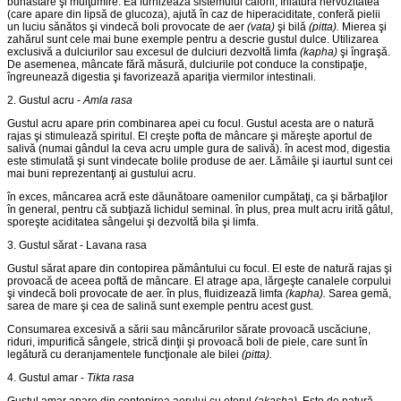
bunăstare şi mulţumire. Ea furnizează sis­temului calorii, înlătură nervozitatea
(care apare din lipsă de glu­coza), ajută în caz de hiperaciditate, conferă pielii
un luciu sănătos şi vindecă boli provocate de aer
(vata)
şi bilă
(pitta).
Mierea şi
zahărul sunt cele mai bune exemple pentru a descrie gustul dulce. Utilizarea
exclusivă a dulciurilor sau excesul de dulciuri dezvoltă limfa
(kapha)
şi îngraşă.
De asemenea, mâncate fără măsură, dul­ciurile pot conduce la constipaţie,
îngreunează digestia şi favorizează apariţia viermilor intestinali.
2. Gustul acru -
Amla rasa
Gustul acru apare prin combinarea apei cu focul. Gustul acesta are o natură
rajas şi stimulează spiritul. El creşte pofta de mâncare şi măreşte aportul de
salivă (numai gândul la ceva acru umple gura de salivă). în acest mod, digestia
este stimulată şi sunt vindecate bolile produse de aer. Lămâile şi iaurtul sunt cei
mai buni repre­zentanţi ai gustului acru.
în exces, mâncarea acră este dăunătoare oamenilor cumpătaţi, ca şi bărbaţilor
în general, pentru că subţiază lichidul seminal. în plus, prea mult acru irită gâtul,
sporeşte aciditatea sângelui şi dez­voltă bila şi limfa.
3. Gustul sărat - Lavana rasa
Gustul sărat apare din contopirea pământului cu focul. El este de natură rajas şi
provoacă de aceea poftă de mâncare. El atrage apa, lărgeşte canalele corpului
şi vindecă boli provocate de aer. în plus, fluidizează limfa
(kapha).
Sarea gemă,
sarea de mare şi cea de salină sunt exemple pentru acest gust.
Consumarea excesivă a sării sau mâncărurilor sărate provoacă uscăciune,
riduri, impurifică sângele, strică dinţii şi provoacă boli de piele, care sunt în
legătură cu deranjamentele funcţionale ale bilei
(pitta).
4. Gustul amar -
Tikta rasa