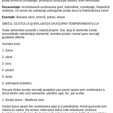
poate provoca constipaţie, provoacă constricţia vaselor, este hemostatic.
Dezavantaje:
Accentuează uscăciunea gurii, balonările, constipaţia, împiedică
vorbirea. Un exces de substanţe astringente poate duce la îmbolnăvirea inimii.
Exemple:
Banane verzi, smirnă, şofran, alaun.
SIMŢUL GUSTULUI ŞI INFLUENŢA SA ASUPRA TEMPERAMENTULUI
Toate alimentele posedă o natură proprie. Dar, deşi în alimente există
nenumărate substanţeşi elemente, acestea produc numai şase senzaţii
gustative diferite.
Acestea sunt:
1. dulce
2. sărat
3. acru
4. picant
5. amar
6. astringent (metalic).
Fiecare dintre aceste senzaţii gustative sau savori apare prin combinarea a
două dintre cele cinci elemente: pământ, apă, foc, aer şi eter.
1. Gustul dulce -
Madhura rasa
Gustul dulce apare din combinarea apei şi a pământului. Acest gust este prin
natura lui
sattva.
De aceea, mâncarea dulce este hrănitoare, produce