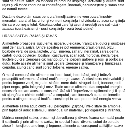
sunt de natură
sattva,
că tot ceea ce produce inspi­raţie, activitate şi durere sunt
rajas şi că tot ce conduce la con­strângere, îndoială, necunoaştere şi somn este
de natură
tamas.
Dacă ne dezvoltăm
rajas
pentru a înmulţi
sattva,
ne vom putea împotrivi
mersului natural al lucrurilor şi vom uni conştiinţa indivi­duală cu acea conştiinţă
din care porneşte totul. Răsplata celui care îşi asumă greutăţi este
sat
-
chit
-
ananda
(pură existenţă - pură conştiinţă - pură beatitudine).
HRANA
SATTVA, RAJAS
ŞI
TAMAS
Alimentele proaspete, suculente, uşoare, uleioase, hrănitoare, dulci şi gustoase
sunt de natură
sattva.
Dintre acestea se pot enu­mera: grâul, orezul, orzul,
boabele verzi de soia, laptele, untul, mierea, zahărul nerafinat, sarea gemă,
cartofii dulci, dovleceii, bostanii, castraveţii, spanacul, morcovii, sfecla roşie,
fructele dulci si zemoase ca: mango, prune, pepeni galbeni şi roşii şi portocale
dulci. Toate aceste alimente sunt uşoare, zemoase şi hrănitoare şi furnizează
corpului, atunci când sunt corect folosite, energie sattva.
O masă compusă din alimente ca lapte, iaurt, lapte bătut, unt şi brânză
proaspătă nefermentată oferă multă energie
sattva.
Acelaşi lucru este valabil şi
pentru legume verzi, migdale, stafide, mere dulci, struguri dulci, banane, rodii,
piper negru, grâu integral şi orez. Toate aceste alimente dau corpului energia
necesară pe care acesta o consumă fără să îl împovăreze suplimentar şi îl ajută
să ajungă la o chimie echilibrată a corpului, care formează piatra de temelie
pentru a atinge o treaptă înaltă a conştiinţei în care pre­domină energia
sattva.
Alimentele
sattva
aduc
chitta
(eul perceptibil,
psyche)
într-o stare de armonie,
prin faptul că aduc sistemului individual un material uşor digerabil şi hrănitor.
Mărirea energiei
sattva,
precum şi dezvoltarea şi diversificarea spirituală poate
fi susţinută şi prin alimente
sattva,
în special fructe, diverse soiuri de cereale,
alese în funcţie de anotimp, şi legume, ali­mente ce corespund calităţilor
sattva