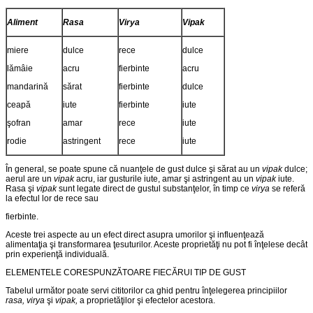
Aliment
Rasa
Virya
Vipak
miere
dulce
rece
dulce
lămâie
acru
fierbinte
acru
mandarină
sărat
fierbinte
dulce
ceapă
iute
fierbinte
iute
şofran
amar
rece
iute
rodie
astringent
rece
iute
În general, se poate spune că nuanţele de gust dulce şi sărat au un
vipak
dulce;
aerul are un
vipak
acru, iar gusturile iute, amar şi astringent au un
vipak
iute.
Rasa şi
vipak
sunt legate direct de gus­tul substanţelor, în timp ce
virya
se referă
la efectul lor de rece sau
fierbinte.
Aceste trei aspecte au un efect direct asupra umorilor şi influ­enţează
alimentaţia şi transformarea ţesuturilor. Aceste proprietăţi nu pot fi înţelese decât
prin experienţă individuală.
ELEMENTELE CORESPUNZĂTOARE FIECĂRUI TIP DE GUST
Tabelul următor poate servi cititorilor ca ghid pentru înţelegerea principiilor
rasa, virya
şi
vipak,
a proprietăţilor şi efectelor acestora.