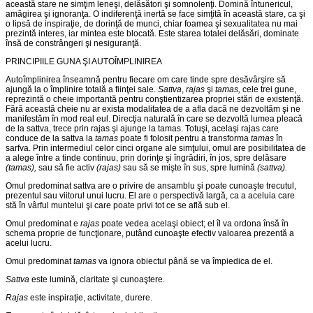
această stare ne simţim leneşi, delăsători şi somnolenţi. Domină întunericul,
amăgirea şi ignoranţa. O indiferenţă inertă se face simţită în această stare, ca şi
o lipsă de inspiraţie, de dorinţă de munci, chiar foamea şi sexualitatea nu mai
prezintă interes, iar mintea este blocată. Este starea totalei delăsări, dominate
însă de constrângeri şi nesiguranţă.
PRINCIPIILE GUNA ŞI AUTOÎMPLINIREA
Autoîmplinirea înseamnă pentru fiecare om care tinde spre desăvârşire să
ajungă la o împlinire totală a fiinţei sale.
Sattva
,
rajas
şi
tamas,
cele trei gune,
reprezintă o cheie importantă pentru conştientizarea propriei stări de existenţă.
Fără această cheie nu ar exista modalitatea de a afla dacă ne dezvoltăm şi ne
manifestăm în mod real eul. Direcţia naturală în care se dezvoltă lumea pleacă
de la sattva, trece prin rajas şi ajunge la tamas. Totuşi, acelaşi rajas care
conduce de la sattva la
tamas
poate fi folosit pentru a trans­forma
tamas
în
sarfva. Prin intermediul celor cinci organe ale simţu­lui, omul are posibilitatea de
a alege între a tinde continuu, prin dorinţe şi îngrădiri, în jos, spre delăsare
(tamas),
sau să fie activ
(rajas)
sau să se mişte în sus, spre lumină
(sattva).
Omul predominat sattva are o privire de ansamblu şi poate cunoaşte trecutul,
prezentul sau viitorul unui lucru. El are o pers­pectivă largă, ca a aceluia care
stă în vârful muntelui şi care poate privi tot ce se află sub el.
Omul predominat e
rajas
poate vedea acelaşi obiect; el îl va ordona însă în
schema proprie de funcţionare, putând cunoaşte efectiv valoarea prezentă a
acelui lucru.
Omul predominat
tamas
va ignora obiectul până se va împiedi­ca de el.
Sattva
este lumină, claritate şi cunoaştere.
Rajas
este inspiraţie, activitate, durere.