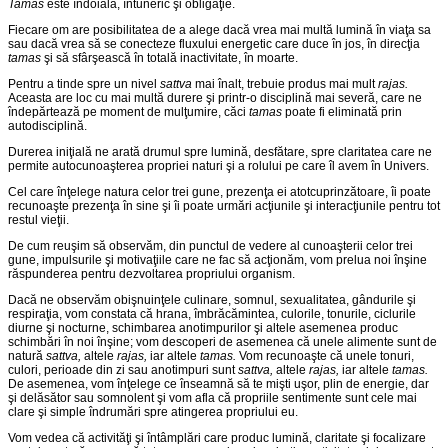
Tamas
este îndoială, întuneric şi obligaţie.
Fiecare om are posibilitatea de a alege dacă vrea mai multă lumină în viaţa sa
sau dacă vrea să se conecteze fluxului energetic care duce în jos, în direcţia
tamas
şi să sfârşească în totală inacti­vitate, în moarte.
Pentru a tinde spre un nivel
sattva
mai înalt, trebuie produs mai mult
rajas.
Aceasta are loc cu mai multă durere şi printr-o disciplină mai severă, care ne
îndepărtează pe moment de mulţumire, căci
tamas
poate fi eliminată prin
autodisciplină.
Durerea iniţială ne arată drumul spre lumină, desfătare, spre claritatea care ne
permite autocunoaşterea propriei naturi şi a rolu­lui pe care îl avem în Univers.
Cel care înţelege natura celor trei gune, prezenţa ei atotcuprin­zătoare, îi poate
recunoaşte prezenţa în sine şi îi poate urmări acţiunile şi interacţiunile pentru tot
restul vieţii.
De cum reuşim să observăm, din punctul de vedere al cunoaş­terii celor trei
gune, impulsurile şi motivaţiile care ne fac să acţio­năm, vom prelua noi înşine
răspunderea pentru dezvoltarea pro­priului organism.
Dacă ne observăm obişnuinţele culinare, somnul, sexualitatea, gândurile şi
respiraţia, vom constata că hrana, îmbrăcămintea, culorile, tonurile, ciclurile
diurne şi nocturne, schimbarea anotim­purilor şi altele asemenea produc
schimbări în noi înşine; vom descoperi de asemenea că unele alimente sunt de
natură
sattva,
altele
rajas,
iar altele
tamas.
Vom recunoaşte că unele tonuri,
culori, perioade din zi sau anotimpuri sunt
sattva,
altele
rajas,
iar altele
tamas.
De asemenea, vom înţelege ce înseamnă să te mişti uşor, plin de energie, dar
şi delăsător sau somnolent şi vom afla că pro­priile sentimente sunt cele mai
clare şi simple îndrumări spre atin­gerea propriului eu.
Vom vedea că activităţi şi întâmplări care produc lumină, clari­tate şi focalizare