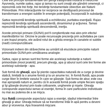
Cele trei principii fundamentale din ştiinţa tradiţională indiană a medicinei
Ayurveda,
numite
sattva, rajas
şi
tamas
nu sunt creaţii ale gândirii omeneşti, ci
reprezintă cele trei forţe, trei tendinţe fundamentale obiective ale Naturii
Primordiale. Prin inter­acţiunile lor reciproce se desfăşoară procesul de
transformare a energiei subtile în energie potenţială, încorporată în substanţe.
Sattva
reprezintă tendinţa spirituală a echilibrului, puritatea esenţială.
Rajas
reprezintă tendinţa spirituală ascendentă, dinamismul şi acţiunea.
Tamas
reprezintă tendinţa spirituală descendentă, inerţia.
Aceste principii primare (GUNA) pot fi conştientizate mai ales prin efectul
manifestărilor lor. Oricine le poate recunoaşte prezenţa prin activitatea pe care
o are trupul propriu, ele având rolul de a ghida energia în canalele ei subtile
(
nadi
) corespunzătoare.
Vizionarii indieni din străvechime au urmărit să elucideze principiile naturii
primordiale GUNA prin următoarea analogie:
Sattva, rajas
şi
tamas
sunt trei forme ale aceleiaşi substanţe a naturii
primordiale
(mool prakriti),
precum gheaţa, apa şi aburul sunt cele trei forme ale
aceleiaşi substanţe - apa.
Sub formă de
ghea
ţă
, apa îşi pierde capacitatea naturală de a curge şi devine
statică, limitată la o anume formă şi la un anume loc. în formă fluidă, apa poate
curge liber în limitele vasului în care se găseşte. Sub forma de abur, este cea
mai apropiată naturii ei, pentru că în această formă poate umple fiecare spaţiu
şi îşi găseşte drumul prin toate cotloanele, ungherele şi nişele. Gheaţa
corespunde aspectului
tamas
al esenţei, forma în care particulele individuale
nu mai au puterea de a se mişca.
Apa
fluidă
corespunde aspectului
rajas
a esenţei, stadiul intermediar între
gheaţă şi abur. Gheaţa trebuie să se transforme întâi în apă pentru a deveni
abur şi viceversa. Apa înseamnă mişcare.