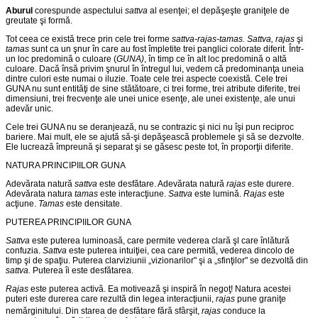
Aburul
corespunde aspectului
sattva
al esenţei; el depăşeşte graniţele de
greutate şi formă.
Tot ceea ce există trece prin cele trei forme
sattva-rajas-tamas. Sattva, rajas
şi
tamas
sunt ca un şnur în care au fost împletite trei panglici colorate diferit. Într-
un loc predomină o culoare (
GUNA)
, în timp ce în alt loc predomină o altă
culoare. Dacă însă privim şnurul în întregul lui, vedem că predominanţa uneia
dintre culori este numai o iluzie. Toate cele trei aspecte coexistă. Cele trei
GUNA nu sunt entităţi de sine stătătoare, ci trei forme, trei atribute diferite, trei
dimensiuni, trei frecvenţe ale unei unice esenţe, ale unei existenţe, ale unui
adevăr unic.
Cele trei GUNA nu se deranjează, nu se contrazic şi nici nu îşi pun reciproc
bariere. Mai mult, ele se ajută să-şi depăşească pro­blemele şi să se dezvolte.
Ele lucrează împreună şi separat şi se găsesc peste tot, în proporţii diferite.
NATURA PRINCIPIILOR GUNA
Adevărata natură
sattva
este desfătare. Adevărata natură
rajas
este durere.
Adevărata natura
tamas
este interacţiune.
Sattva
este lumină.
Rajas
este
acţiune.
Tamas
este densitate.
PUTEREA PRINCIPIILOR GUNA
Sattva
este puterea luminoasă, care permite vederea clară şl care înlătură
confuzia.
Sattva
este puterea intuiţiei, cea care permită, vederea dincolo de
timp şi de spaţiu. Puterea clarviziunii „vizionarilor" şi a „sfinţilor" se dezvoltă din
sattva.
Puterea îi este desfătarea.
Rajas
este puterea activă. Ea motivează şi inspiră în negoţ! Natura acestei
puteri este durerea care rezultă din legea interac­ţiunii,
rajas
pune graniţe
nemărginitului. Din starea de desfătare fără
sfârşit,
rajas
conduce la