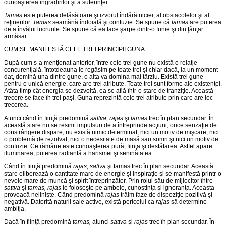
cunoaşterea îngrădirilor şi a suferinţei.
Tamas
este puterea delăsătoare şi izvorul îndărătniciei, al obsta­colelor şi al
reţinerilor.
Tamas
seamănă îndoială şi confuzie. Se spune că
tamas
are puterea
de a învălui lucrurile. Se spune că ea face şarpe dintr-o funie şi din ţânţar
armăsar.
CUM SE MANIFESTĂ CELE TREI PRINCIPII GUNA
După cum s-a menţionat anterior, între cele trei gune nu există o relaţie
concurenţială. întotdeauna le regăsim pe toate trei şi chiar dacă, la un moment
dat, domină una dintre gune, o alta va domina mai târziu. Există trei gune
pentru o unică energie, care are trei atribute. Toate trei sunt forme ale existenţei.
Atâta timp cât energia se dezvoltă, ea se află într-o stare de tranziţie. Această
trecere se face în trei paşi. Guna reprezintă cele trei atribute prin care are loc
trecerea.
Atunci când în fiinţă predomină
sattva, rajas
şi
tamas
trec în plan secundar. În
această stare nu se resimt impulsuri de a întreprinde acţiuni, orice senzaţie de
constrângere dispare, nu există nimic determinat, nici un motiv de mişcare, nici
o problemă de rezolvat, nici o nece­sitate de masă sau somn şi nici un motiv de
confuzie. Ce rămâne este cunoaşterea pură, fiinţa şi desfătarea. Astfel apare
iluminarea, puterea radiantă a harismei şi seninătatea.
Când în fiinţă predomină
rajas, sattva
şi tamas trec în plan secundar. Această
stare eliberează o cantitate mare de energie şi inspiraţie şi se manifestă printr-o
nevoie mare de muncă şi spirit întreprinzător. Prin rolul său de mijlocitor între
sattva
şi
tamas, rajas
le foloseşte pe ambele, cunoştinţa şi ignoranţa. Aceasta
provoacă nelinişte. Când predomină
rajas
trăim faze de dispoziţie pozitivă şi
negativă. Datorită naturii sale active, există pericolul ca
rajas
să determine
ambiţia.
Dacă în fiinţă predomină
tamas,
atunci
sattva
şi
rajas
trec în plan secundar. În