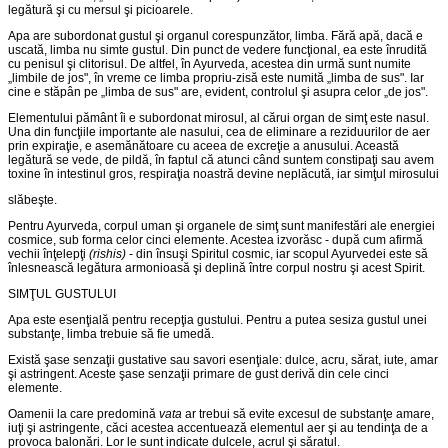
legătură şi cu mersul şi picioarele.
Apa are subordonat gustul şi organul corespunzător, limba. Fără apă, dacă e
uscată, limba nu simte gustul. Din punct de vedere funcţional, ea este înrudită
cu penisul şi clitorisul. De altfel, în Ayurveda, acestea din urmă sunt numite
„limbile de jos", în vreme ce limba propriu-zisă este numită „limba de sus". Iar
cine e stăpân pe „limba de sus" are, evident, controlul şi asupra celor „de jos".
Elementului pământ îi e subordonat mirosul, al cărui organ de simţ este nasul.
Una din funcţiile importante ale nasului, cea de eliminare a reziduurilor de aer
prin expiraţie, e asemănătoare cu aceea de excreţie a anusului. Această
legătură se vede, de pildă, în faptul că atunci când suntem constipaţi sau avem
toxine în intestin­ul gros, respiraţia noastră devine neplăcută, iar simţul mirosului
slăbeşte.
Pentru Ayurveda, corpul uman şi organele de simţ sunt mani­festări ale energiei
cosmice, sub forma celor cinci elemente. Acestea izvorăsc - după cum afirmă
vechii înţelepţi
(rishis)
- din însuşi Spiritul cosmic, iar scopul Ayurvedei este să
înlesnească legătura armonioasă şi deplină între corpul nostru şi acest Spirit.
SIMŢUL GUSTULUI
Apa este esenţială pentru recepţia gustului. Pentru a putea sesiza gustul unei
substanţe, limba trebuie să fie umedă.
Există şase senzaţii gustative sau savori esenţiale: dulce, acru, sărat, iute, amar
şi astringent. Aceste şase senzaţii primare de gust derivă din cele cinci
elemente.
Oamenii la care predomină
vata
ar trebui să evite excesul de sub­stanţe amare,
iuţi şi astringente, căci acestea accentuează elemen­tul aer şi au tendinţa de a
provoca balonări. Lor le sunt indicate dul­cele, acrul şi săratul.