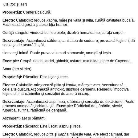
Iute (foc şi aer)
Propriet
ăţ
i:
Conferă căldură.
Efecte:
Catabolic: reduce
kapha,
măreşte
vatta
şi
pitta,
curăţă cavitatea bucală.
Facilitează digestia şi absorbţia hranei.
Curăţă sângele, vindecă boli de piele, dizolvă hematoame, curăţă corpul.
Dezavantaje:
Accentueză căldura, cantitatea de sudoare, provoacă leşinuri, dă
senzaţia de arsură în gât,
stomac şi inimă. Poate provoca tumori stomacale, ameţeli şi leşin.
Exemple:
Ceapă, ridichi, ardei, ghimbir, usturoi, asafotida, piper de Cayenne.
Amar (aer şi eter)
Propriet
ăţ
i:
Răcoritor. Este uşor şi rece.
Efecte:
Catabolic: micşorează pitta şi
kapha,
măreşte
vata.
Accentuează
celelalte gusturi. Acţionează antitoxic, distruge germenii. Remediu împotriva
leşinului, mâncărimilor şi senzaţiei de arsură în corp.
Dezavantaje:
Accentuează asprimea, slăbirea şi senzaţia de uscăciune. Poate
provoca ameţeală şi chiar leşin.
Exemple:
Rădăcină de păpădie, ştevie,
rubarbă, sulfină, rădăcină de genţiană.
Astringent (aer şi pământ)
Propriet
ăţ
i:
Răcoritor. Este uscat, aspru şi rece.
Efecte:
Catabolic, reduce
pitta
şi
kapha
măreşte
vata.
Are efect calmant, dar