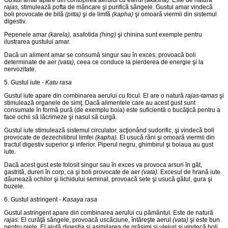
Gustul amar apare din contopirea aerului cu eterul
(akasha).
Este de natură
rajas,
stimulează pofta de mâncare şi purifică sân­gele. Gustul amar vindecă
boli provocate de bilă
(pitta)
şi de limfă
(kapha)
şi omoară viermii din sistemul
digestiv.
Pepenele amar
(karela),
asafotida
(hing)
şi chinina sunt exemple pentru
ilustrarea gustului amar.
Dacă un aliment amar se consumă singur sau în exces, pro­voacă boli
determinate de aer
(vata),
ceea ce conduce la pierderea de energie şi la
nervozitate.
5. Gustul iute -
Katu rasa
Gustul iute apare din combinarea aerului cu focul. El are o natură
rajas-tamas
şi
stimulează organele de simţ. Dacă alimentele care au acest gust sunt
consumate în formă pură (de exemplu boia) este suficientă o bucăţică pentru a
face ochii să lăcrimeze şi nasul să curgă.
Gustul iute stimulează sistemul circulator, acţionând sudorific, şi vindecă boli
provocate de dezechilibrul limfei
(kapha).
El usucă răni şi omoară viermii din
tractul digestiv superior şi inferior. Piperul negru, ghimbirul şi boiaua au gust
iute.
Dacă acest gust este folosit singur sau în exces va provoca arsuri în gât,
gastrită, dureri în corp, ca şi boli provocate de aer
(vata).
Excesul de hrană iute
dăunează ochilor şi lichidului seminal, provoacă sete şi usucă gâtul, gura şi
buzele.
6. Gustul astringent -
Kasaya rasa
Gustul astringent apare din combinarea aerului cu pământul. Este de natură
rajas.
El curăţă sângele, provoacă uscăciune, întăreşte aerul
(vata)
şi este bun
pentru piele. El ajută digestia şi asimilarea de grăsimi şi uleiuri şi vindecă boli