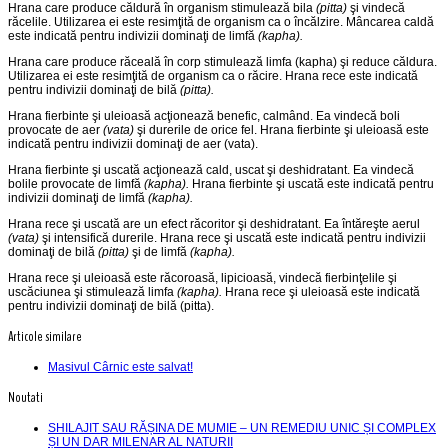
Hrana care produce căldură în organism stimulează bila
(pitta)
şi vindecă
răcelile. Utilizarea ei este resimţită de organism ca o încălzire. Mâncarea caldă
este indicată pentru indivizii dominaţi de limfă
(kapha).
Hrana care produce răceală în corp stimulează limfa (kapha) şi reduce căldura.
Utilizarea ei este resimţită de organism ca o răcire. Hrana rece este indicată
pentru indivizii dominaţi de bilă
(pitta).
Hrana fierbinte şi uleioasă acţionează benefic, calmând. Ea vin­decă boli
provocate de aer
(vata)
şi durerile de orice fel. Hrana fierbinte şi uleioasă este
indicată pentru indivizii dominaţi de aer (vata).
Hrana fierbinte şi uscată acţionează cald, uscat şi deshidratant. Ea vindecă
bolile provocate de limfă
(kapha).
Hrana fierbinte şi uscată este indicată pentru
indivizii dominaţi de limfă
(kapha).
Hrana rece şi uscată are un efect răcoritor şi deshidratant. Ea întăreşte aerul
(vata)
şi intensifică durerile. Hrana rece şi uscată este indicată pentru indivizii
dominaţi de bilă
(pitta)
şi de limfă
(kapha).
Hrana rece şi uleioasă este răcoroasă, lipicioasă, vindecă fier­binţelile şi
uscăciunea şi stimulează limfa
(kapha).
Hrana rece şi uleioasă este indicată
pentru indivizii dominaţi de bilă (pitta).
Articole similare
Masivul Cârnic este salvat!
Noutati
SHILAJIT SAU RĂȘINA DE MUMIE – UN REMEDIU UNIC ȘI COMPLEX
ȘI UN DAR MILENAR AL NATURII