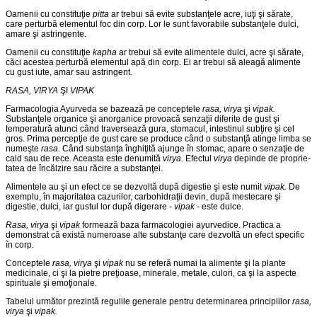
Oamenii cu constituţie
pitta
ar trebui să evite substanţele acre, iuţi şi sărate,
care perturbă elementul foc din corp. Lor le sunt favo­rabile substanţele dulci,
amare şi astringente.
Oamenii cu constituţie
kapha
ar trebui să evite alimentele dulci, acre şi sărate,
căci acestea perturbă elementul apă din corp. Ei ar trebui să aleagă alimente
cu gust iute, amar sau astringent.
RASA, VIRYA
ŞI
VIPAK
Farmacologia Ayurveda se bazează pe conceptele
rasa, virya
şi
vipak.
Substanţele organice şi anorganice provoacă senzaţii dife­rite de gust şi
temperatură atunci când traversează gura, stomacul, intestinul subţire şi cel
gros. Prima percepţie de gust care se pro­duce când o substanţă atinge limba se
numeşte
rasa.
Când sub­stanţa înghiţită ajunge în stomac, apare o senzaţie de
cald sau de rece. Aceasta este denumită
virya.
Efectul
virya
depinde de proprie­
tatea de încălzire sau răcire a substanţei.
Alimentele au şi un efect ce se dezvoltă după digestie şi este numit
vipak.
De
exemplu, în majoritatea cazurilor, carbohidraţii devin, după mestecare şi
digestie, dulci, iar gustul lor după digerare -
vipak -
este dulce.
Rasa, virya
şi
vipak
formează baza farmacologiei ayurvedice. Practica a
demonstrat că există numeroase alte substanţe care dezvoltă un efect specific
în corp.
Conceptele
rasa, virya
şi
vipak
nu se referă numai la alimente şi la plante
medicinale, ci şi la pietre preţioase, minerale, metale, culori, ca şi la aspecte
spirituale şi emoţionale.
Tabelul următor prezintă regulile generale pentru determinarea principiilor
rasa,
virya
şi
vipak.