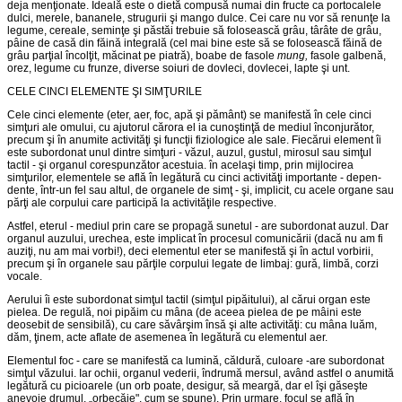
deja menţionate. Ideală este o dietă compusă numai din fructe ca portocalele
dulci, merele, bananele, strugurii şi mango dulce. Cei care nu vor să renunţe la
legume, cereale, seminţe şi păstăi trebuie să folosească grâu, târâ­te de grâu,
pâine de casă din făină integrală (cel mai bine este să se folosească făină de
grâu parţial încolţit, măcinat pe piatră), boabe de fasole
mung,
fasole galbenă,
orez, legume cu frunze, diverse soiuri de dovleci, dovlecei, lapte şi unt.
CELE CINCI ELEMENTE ŞI SIMŢURILE
Cele cinci elemente (eter, aer, foc, apă şi pământ) se manifestă în cele cinci
simţuri ale omului, cu ajutorul cărora el ia cunoştinţă de mediul înconjurător,
precum şi în anumite activităţi şi funcţii fizio­logice ale sale. Fiecărui element îi
este subordonat unul dintre simţuri - văzul, auzul, gustul, mirosul sau simţul
tactil - şi organul corespunzător acestuia. în acelaşi timp, prin mijlocirea
simţurilor, elementele se află în legătură cu cinci activităţi importante - depen­
dente, într-un fel sau altul, de organele de simţ - şi, implicit, cu acele organe sau
părţi ale corpului care participă la activităţile respective.
Astfel, eterul - mediul prin care se propagă sunetul - are subor­donat auzul. Dar
organul auzului, urechea, este implicat în proce­sul comunicării (dacă nu am fi
auziţi, nu am mai vorbi!), deci ele­mentul eter se manifestă şi în actul vorbirii,
precum şi în organele sau părţile corpului legate de limbaj: gură, limbă, corzi
vocale.
Aerului îi este subordonat simţul tactil (simţul pipăitului), al cărui organ este
pielea. De regulă, noi pipăim cu mâna (de aceea pielea de pe mâini este
deosebit de sensibilă), cu care săvârşim însă şi alte activităţi: cu mâna luăm,
dăm, ţinem, acte aflate de asemenea în legătură cu elementul aer.
Elementul foc - care se manifestă ca lumină, căldură, culoare -are subordonat
simţul văzului. Iar ochii, organul vederii, îndrumă mersul, având astfel o anumită
legătură cu picioarele (un orb poate, desigur, să meargă, dar el îşi găseşte
anevoie drumul, „orbecăie", cum se spune). Prin urmare, focul se află în