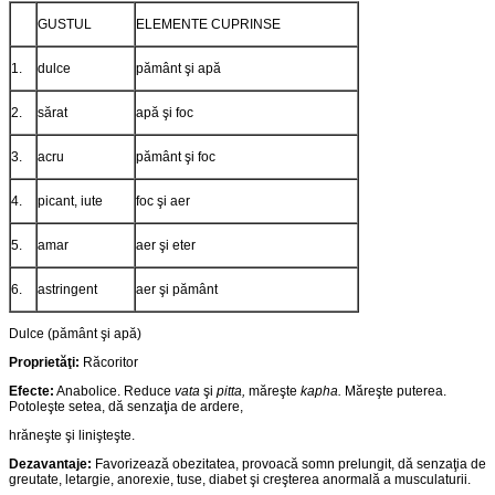
GUSTUL
ELEMENTE CUPRINSE
1.
dulce
pământ şi apă
2.
sărat
apă şi foc
3.
acru
pământ şi foc
4.
picant, iute
foc şi aer
5.
amar
aer şi eter
6.
astringent
aer şi pământ
Dulce (pământ şi apă)
Propriet
ăţ
i:
Răcoritor
Efecte:
Anabolice. Reduce
vata
şi
pitta,
măreşte
kapha.
Măreşte puterea.
Potoleşte setea, dă senzaţia de ardere,
hrăneşte şi linişteşte.
Dezavantaje:
Favorizează obezitatea, provoacă somn prelungit, dă senzaţia de
greutate, letargie, anorexie, tuse, diabet şi creşterea anormală a musculaturii.