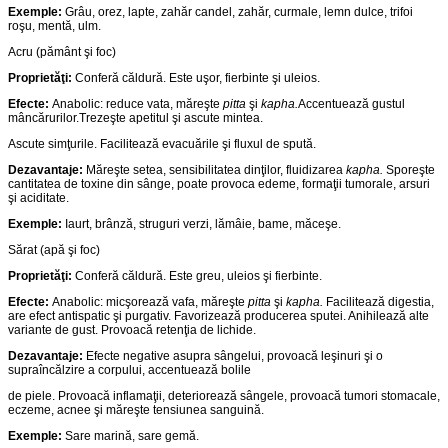
Exemple:
Grâu, orez, lapte, zahăr candel, zahăr, curmale, lemn dulce, trifoi
roşu, mentă, ulm.
Acru (pământ şi foc)
Propriet
ăţ
i:
Conferă căldură. Este uşor, fierbinte şi uleios.
Efecte:
Anabolic: reduce vata, măreşte
pitta
şi
kapha.
Accentuează gustul
mâncărurilor.Trezeşte apetitul şi ascute mintea.
Ascute simţurile. Facilitează evacuările şi fluxul de spută.
Dezavantaje:
Măreşte setea, sensibilitatea dinţilor, fluidizarea
kapha.
Sporeşte
cantitatea de toxine din sânge, poate provoca edeme, formaţii tumorale, arsuri
şi aciditate.
Exemple:
Iaurt, brânză, struguri verzi, lămâie, bame, măceşe.
Sărat (apă şi foc)
Propriet
ăţ
i:
Conferă căldură. Este greu, uleios şi fierbinte.
Efecte:
Anabolic: micşorează vafa, măreşte
pitta
şi
kapha.
Facilitează digestia,
are efect antispatic şi purgativ. Favorizează producerea sputei. Anihilează alte
variante de gust. Provoacă retenţia de lichide.
Dezavantaje:
Efecte negative asupra sângelui, provoacă leşinuri şi o
supraîncălzire a corpului, accentuează bolile
de piele. Provoacă inflamaţii, deteriorează sângele, provoacă tumori stomacale,
eczeme, acnee şi măreşte tensiunea sanguină.
Exemple:
Sare marină, sare gemă.